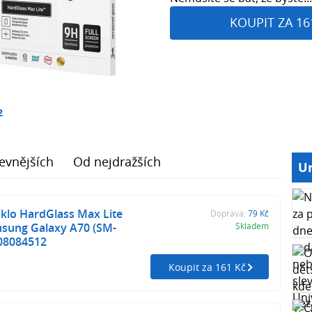
KOUPIT ZA 16
2
evnějších
Od nejdražších
Ur
klo HardGlass Max Lite
Doprava:
79 Kč
msung Galaxy A70 (SM-
Skladem
108084512
Koupit za 161 Kč