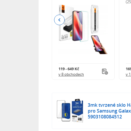
odnocení)
(2
Previous
Kč
119 - 649 Kč
16
 obchodech
v 8 obchodech
v 
3mk tvrzené sklo H
pro Samsung Galax
5903108084512