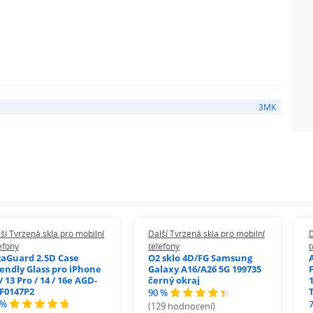
: 0,3 mm Použité technologie: 3D zaoblené hrany -
l™ - vrstva fólie Anti-Crash - polohovací pásky Fit-In™ -
3MK
ší Tvrzená skla pro mobilní
Další Tvrzená skla pro mobilní
D
efony
telefony
t
zaGuard 2.5D Case
O2 sklo 4D/FG Samsung
iendly Glass pro iPhone
Galaxy A16/A26 5G 199735
/ 13 Pro / 14 / 16e AGD-
černý okraj
1
F0147P2
90 %
 %
(129 hodnocení)