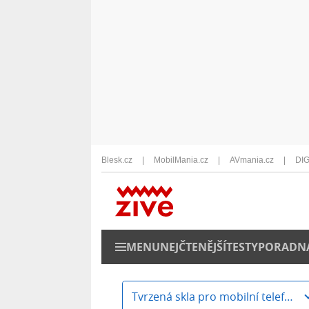
Blesk.cz
MobilMania.cz
AVmania.cz
DIG
MENU
NEJČTENĚJŠÍ
TESTY
PORADN
Tvrzená skla pro mobilní telefony