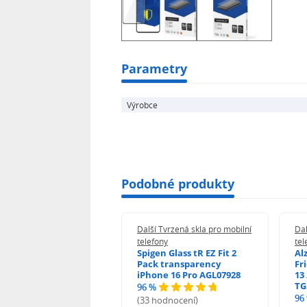
definováno v ASTM D 3363) Tloušťka
oleofobní povlak - lepidlo Inviscid-Si
pásky Dust-Fix™ Záruka: 24 měsíců
Parametry
Výrobce
Podobné produkty
 Tvrzená skla pro mobilní
Další Tvrzená skla pro mobilní
Dal
ony
telefony
tel
guard 2.5D Glass
Spigen Glass tR EZ Fit 2
Al
Fit DustFree pro
Pack transparency
Fr
ne 17 Pro Max AGD-
iPhone 16 Pro AGL07928
13 
479BDAP3
TG
96 %
96
(33 hodnocení)