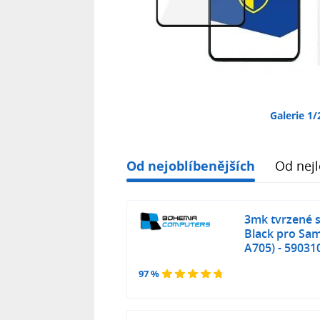
Galerie 1/
Od nejoblíbenějších
Od nejl
3mk tvrzené s
Black pro Sa
A705) - 5903
97 %