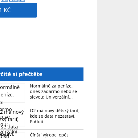
1 KČ
čitě si přečtěte
Normálně za peníze,
dnes zadarmo nebo se
slevou: Univerzální...
O2 má nový dětský tarif,
kde se data nezastaví.
Pořídit...
Čínští výrobci opět