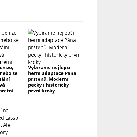
eníze,
Vybíráme nejlepší
nebo se
herní adaptace Pána
zální
prstenů. Moderní
ová
pecky i historicky
aretní
první kroky