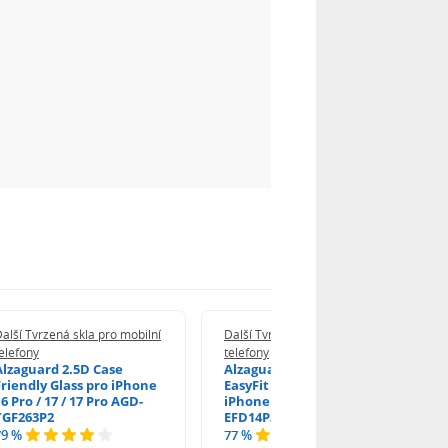
alší Tvrzená skla pro mobilní
Další Tvrzená skla pro mobilní
elefony
telefony
Alzaguard 2.5D Case
Alzaguard 2.5D Glass
Friendly Glass pro iPhone
EasyFit DustFree pro
6 Pro / 17 / 17 Pro AGD-
iPhone 16 Pro / 17 AGD-
TGF263P2
EFD14P3
79 %
77 %