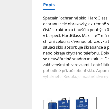
Popis
Speciální ochranné sklo: HardGlass 
ochranu celé obrazovky, extrémně s
čistá struktura a tloušťka pouhých 0,
v bezpečí: HardGlass Max Lite™ má n
chrání celou zakřivenou obrazovku 
situaci sklo absorbuje škrábance a pr
nebo okraje chytrého telefonu. Dok
se neuvěřitelně snadno instaluje. D
zakřivenými obrazovkami. Lepicí látk
pohodlné přizpůsobení skla. Zapome
vytisknete. Redukuje mastné skvrny
skvrny na displeji! Vychutnejte si 
Max Lite™ je obohacený o inovativní 
nevzhledné nečistoty. Je také zodpo
Lite™ je také ideální pro telefony hr
temperování: 400°C Odolnost proti p