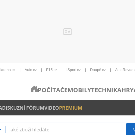
Iarena.cz
Auto.cz
E15.cz
iSport.cz
Doupě.cz
AutoRevue.
POČÍTAČE
MOBILY
TECHNIKA
HRY
A
DISKUZNÍ FÓRUM
VIDEO
PREMIUM