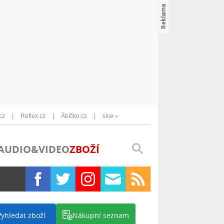
cz
Reflex.cz
Ábíčko.cz
více
AUDIO&VIDEO
ZBOŽÍ
Vyhledat zboží
Nákupní seznam