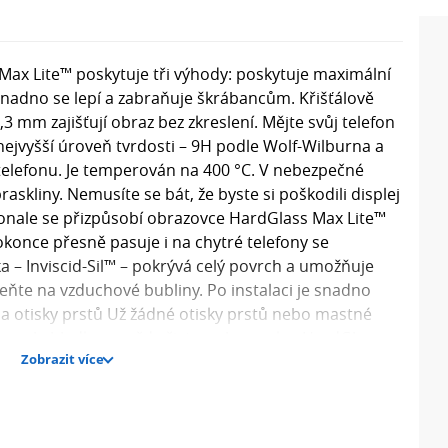
Max Lite™ poskytuje tři výhody: poskytuje maximální
nadno se lepí a zabraňuje škrábancům. Křišťálově
3 mm zajišťují obraz bez zkreslení. Mějte svůj telefon
ejvyšší úroveň tvrdosti – 9H podle Wolf-Wilburna a
telefonu. Je temperován na 400 °C. V nebezpečné
askliny. Nemusíte se bát, že byste si poškodili displej
onale se přizpůsobí obrazovce HardGlass Max Lite™
okonce přesně pasuje i na chytré telefony se
a – Inviscid-Sil™ – pokrývá celý povrch a umožňuje
ňte na vzduchové bubliny. Po instalaci je snadno
 a otisky prstů Už žádné otisky prstů nebo mastné
dokonale hladkou a vždy čistou obrazovku. HardGlass
Zobrazit více
oleofobní povlak, který vytváří absolutní bariéru pro
vědný za hladký skluz prstů po displeji. HardGlass Max
áčů. Vlastnosti: Typ ochrany: Tvrzená skla Teplota
oškrábání: 9H (tvrdost podle Wolf-Wilburn, jak je