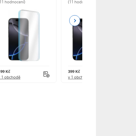
(11 hodnocení)
(11 hodnocení)
Next
199 Kč
399 Kč
v 1 obchodě
v 1 obchodě