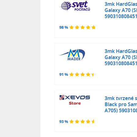
3mk HardGlas
Galaxy A70 (
59031080845
98 %
3mk HardGlas
Galaxy A70 (
59031080845
91 %
3mk tvrzené s
Black pro Sa
A705) 590310
93 %