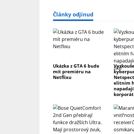
Články odjinud
Ukázka z GTA 6 bude
Vyzkouše
mít premiéru na
kyberpun
Netflixu
Netspect
elitním 
napadaj
korporát