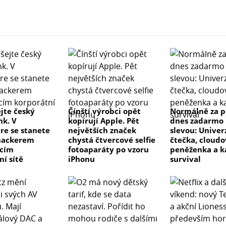
jte český
Čínští výrobci opět
Normálně za p
k. V
kopírují Apple. Pět
dnes zadarmo 
re se stanete
největších značek
slevou: Univer
hackerem
chystá čtvercové selfie
čtečka, cloud
ícím
fotoaparáty po vzoru
peněženka a k
ní sítě
iPhonu
survival