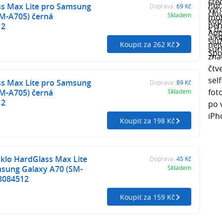
s Max Lite pro Samsung
Doprava:
69 Kč
SM-A705) černá
Skladem
12
Koupit za 262 Kč
s Max Lite pro Samsung
Doprava:
89 Kč
SM-A705) černá
Skladem
12
Koupit za 198 Kč
klo HardGlass Max Lite
Doprava:
45 Kč
msung Galaxy A70 (SM-
Skladem
8084512
Koupit za 159 Kč