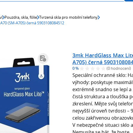
ví
Pouzdra, skla, fólie
Tvrzená skla pro mobilní telefony
 A70 (SM-A705) černá 5903108084512
3mk HardGlass Max Lit
A705) černá 590310808
0 %
(0 hodnocení)
Speciální ochranné sklo: H
výhody: poskytuje maximál
extrémně snadno se lepí a
čistá struktura a tloušťka 
zkreslení. Mějte svůj telef
nejvyšší úroveň tvrdosti –
celou zakřivenou obrazovku
V nebezpečné situaci sklo 
Nemusíte se bát, že byste..