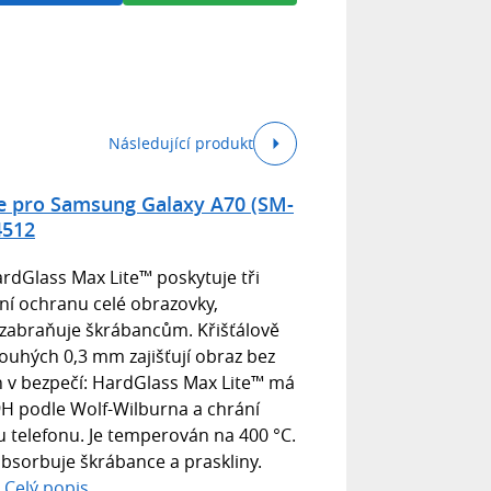
Následující produkt
e pro Samsung Galaxy A70 (SM-
4512
ardGlass Max Lite™ poskytuje tři
ní ochranu celé obrazovky,
 zabraňuje škrábancům. Křišťálově
pouhých 0,3 mm zajišťují obraz bez
on v bezpečí: HardGlass Max Lite™ má
 9H podle Wolf-Wilburna a chrání
 telefonu. Je temperován na 400 °C.
absorbuje škrábance a praskliny.
.
Celý popis