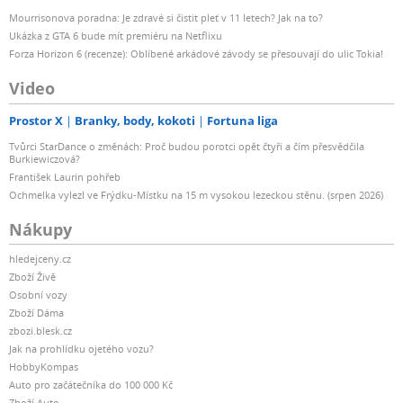
Mourrisonova poradna: Je zdravé si čistit pleť v 11 letech? Jak na to?
Ukázka z GTA 6 bude mít premiéru na Netflixu
Forza Horizon 6 (recenze): Oblíbené arkádové závody se přesouvají do ulic Tokia!
Video
Prostor X
Branky, body, kokoti
Fortuna liga
Tvůrci StarDance o změnách: Proč budou porotci opět čtyři a čím přesvědčila
Burkiewiczová?
František Laurin pohřeb
Ochmelka vylezl ve Frýdku-Místku na 15 m vysokou lezeckou stěnu. (srpen 2026)
Nákupy
hledejceny.cz
Zboží Živě
Osobní vozy
Zboží Dáma
zbozi.blesk.cz
Jak na prohlídku ojetého vozu?
HobbyKompas
Auto pro začátečníka do 100 000 Kč
Zboží Auto