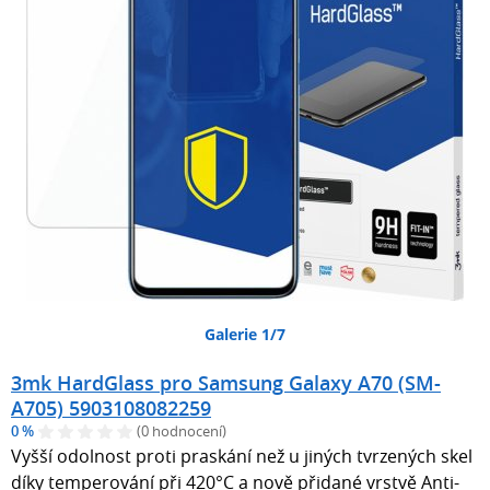
Galerie 1/7
3mk HardGlass pro Samsung Galaxy A70 (SM-
A705) 5903108082259
0 %
(0 hodnocení)
Vyšší odolnost proti praskání než u jiných tvrzených skel
díky temperování při 420°C a nově přidané vrstvě Anti-