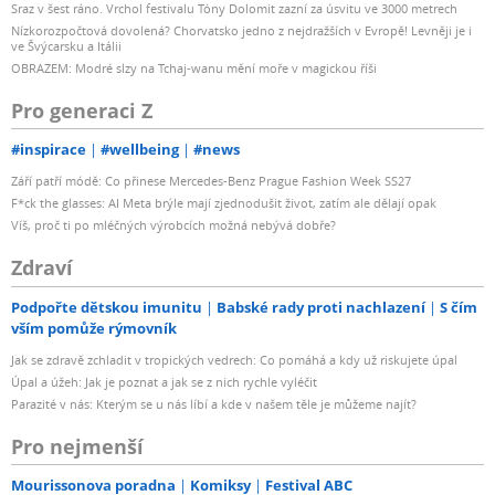
Sraz v šest ráno. Vrchol festivalu Tóny Dolomit zazní za úsvitu ve 3000 metrech
Nízkorozpočtová dovolená? Chorvatsko jedno z nejdražších v Evropě! Levněji je i
ve Švýcarsku a Itálii
OBRAZEM: Modré slzy na Tchaj-wanu mění moře v magickou říši
Pro generaci Z
#inspirace
#wellbeing
#news
Září patří módě: Co přinese Mercedes-Benz Prague Fashion Week SS27
F*ck the glasses: AI Meta brýle mají zjednodušit život, zatím ale dělají opak
Víš, proč ti po mléčných výrobcích možná nebývá dobře?
Zdraví
Podpořte dětskou imunitu
Babské rady proti nachlazení
S čím
vším pomůže rýmovník
Jak se zdravě zchladit v tropických vedrech: Co pomáhá a kdy už riskujete úpal
Úpal a úžeh: Jak je poznat a jak se z nich rychle vyléčit
Parazité v nás: Kterým se u nás líbí a kde v našem těle je můžeme najít?
Pro nejmenší
Mourissonova poradna
Komiksy
Festival ABC