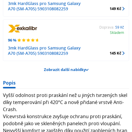
3mk HardGlass pro Samsung Galaxy
A70 (SM-A705) 5903108082259
149 Kč
Doprava:
59 Kč
Skladem
96 %
3mk HardGlass pro Samsung Galaxy
A70 (SM-A705) 5903108082259
145 Kč
Zobrazit další nabídky
Popis
Vyšší odolnost proti praskání než u jiných tvrzených skel
díky temperování při 420°C a nově přidané vrstvě Anti-
Crash.
Vícevrstvá konstrukce zvyšuje ochranu proti praskání,
podobně jako ve skleněných panelech proti vloupání.
Nejvyšší komfort je zajištěn díky použití zaoblených hran