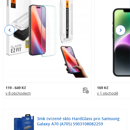
Previous
Next
119 - 649 Kč
169 Kč
v 8 obchodech
v 1 obchodě
3mk tvrzené sklo HardGlass pro Samsung
Galaxy A70 (A705) 5903108082259