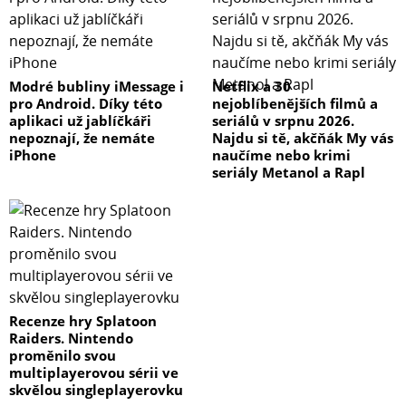
Modré bubliny iMessage i
Netflix a 30
pro Android. Díky této
nejoblíbenějších filmů a
aplikaci už jablíčkáři
seriálů v srpnu 2026.
nepoznají, že nemáte
Najdu si tě, akčňák My vás
iPhone
naučíme nebo krimi
seriály Metanol a Rapl
Recenze hry Splatoon
Raiders. Nintendo
proměnilo svou
multiplayerovou sérii ve
skvělou singleplayerovku