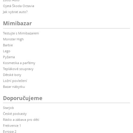
Ojetá Škoda Octavia
Jak vybrat auto?
Mimibazar
Testujte s Mimibazarem
Monster High
Barbie
Lego
Pyžama
Kosmetika a parfémy
Teplákové soupravy
Dětské boty
Ložní povlečení
Bazar nábytku
Doporučujeme
Starjob
České podcasty
Rádio a zábava pro děti
Frekvence 1
Evropa 2