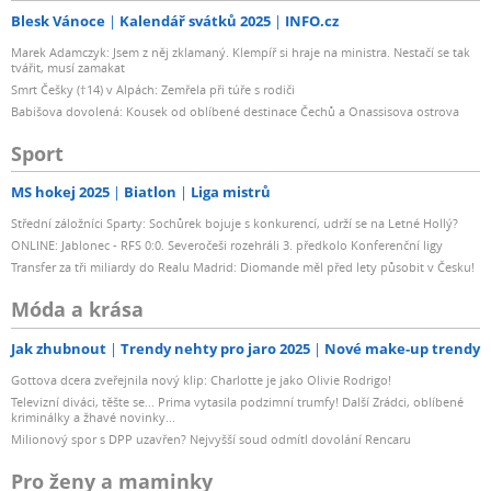
Blesk Vánoce
Kalendář svátků 2025
INFO.cz
Marek Adamczyk: Jsem z něj zklamaný. Klempíř si hraje na ministra. Nestačí se tak
tvářit, musí zamakat
Smrt Češky (†14) v Alpách: Zemřela při túře s rodiči
Babišova dovolená: Kousek od oblíbené destinace Čechů a Onassisova ostrova
Sport
MS hokej 2025
Biatlon
Liga mistrů
Střední záložníci Sparty: Sochůrek bojuje s konkurencí, udrží se na Letné Hollý?
ONLINE: Jablonec - RFS 0:0. Severočeši rozehráli 3. předkolo Konferenční ligy
Transfer za tři miliardy do Realu Madrid: Diomande měl před lety působit v Česku!
Móda a krása
Jak zhubnout
Trendy nehty pro jaro 2025
Nové make-up trendy
Gottova dcera zveřejnila nový klip: Charlotte je jako Olivie Rodrigo!
Televizní diváci, těšte se... Prima vytasila podzimní trumfy! Další Zrádci, oblíbené
kriminálky a žhavé novinky...
Milionový spor s DPP uzavřen? Nejvyšší soud odmítl dovolání Rencaru
Pro ženy a maminky