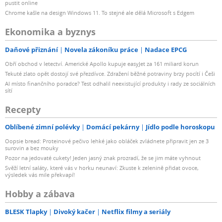
pustit online
Chrome kašle na design Windows 11. To stejné ale dělá Microsoft s Edgem
Ekonomika a byznys
Daňové přiznání
Novela zákoníku práce
Nadace EPCG
Obří obchod v letectví. Americké Apollo kupuje easyJet za 161 miliard korun
Tekuté zlato opět dostojí své přezdívce. Zdražení běžné potraviny brzy pocítí i Češi
AI místo finančního poradce? Test odhalil neexistující produkty i rady ze sociálních
sítí
Recepty
Oblíbené zimní polévky
Domácí pekárny
Jídlo podle horoskopu
Oopsie bread: Proteinové pečivo lehké jako obláček zvládnete připravit jen ze 3
surovin a bez mouky
Pozor na jedovaté cukety! Jeden jasný znak prozradí, že se jim máte vyhnout
Svěží letní saláty, které vás v horku neunaví: Zkuste k zelenině přidat ovoce,
výsledek vás mile překvapí!
Hobby a zábava
BLESK Tlapky
Divoký kačer
Netflix filmy a seriály