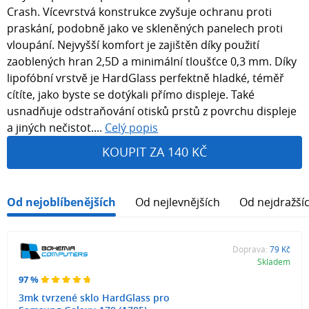
Crash. Vícevrstvá konstrukce zvyšuje ochranu proti
praskání, podobně jako ve skleněných panelech proti
vloupání. Nejvyšší komfort je zajištěn díky použití
zaoblených hran 2,5D a minimální tloušťce 0,3 mm. Díky
lipofóbní vrstvě je HardGlass perfektně hladké, téměř
cítíte, jako byste se dotýkali přímo displeje. Také
usnadňuje odstraňování otisků prstů z povrchu displeje
a jiných nečistot....
Celý popis
KOUPIT ZA 140 KČ
Od nejoblíbenějších
Od nejlevnějších
Od nejdražší
Doprava:
79 Kč
Skladem
97 %
3mk tvrzené sklo HardGlass pro