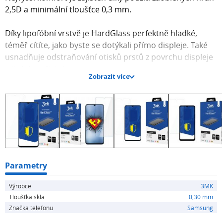
2,5D a minimální tloušťce 0,3 mm.
Díky lipofóbní vrstvě je HardGlass perfektně hladké,
téměř cítíte, jako byste se dotýkali přímo displeje. Také
usnadňuje odstraňování otisků prstů z povrchu displeje
a jiných nečistot.
Zobrazit více
Rychlá aplikace bez bublinek díky nelepivé látce Inviscid-
Sil™ a polohovacím štítkům Fit-In™, které pomáhají
přesně umístit sklo na displej.
Souprava obsahuje: HardGlass, Fit-In™ polohovací štítky,
kartičku na rozetření bublin, Dust-Fix™ štítek a čistící
hadřík.
Parametry
Výrobce
3MK
Rozměry balení: 19x11x0,8 cm (VxŠxH)
Tloušťka skla
0,30 mm
Váha: 48,70g
Značka telefonu
Samsung