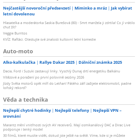
Nejčastější novoroční předsevzetí
Miminko a mráz
Jak vybírat
letní dovolenou
Hlasatelka a moderátorka Saskia Burešová (80) - Smrt manžela ji zdrtila! Co jí vrátilo
chuť žít?
Veggie Burritos
KVÍZ: Rafťáci. Otestujte své znalosti kultovní letní komedie
Auto-moto
Alko-kalkulačka
Rallye Dakar 2025
Dálniční známka 2025
Dacia, Ford i Suzuki zastavují linky. Vyschlý Dunaj drtí energetiku Balkánu
Vítězové a poražení po první polovině sezóny 2026
Jízdy Světa motorů opět míří do Letňan! Pátého září zažijete elektromobil, padne
loňský rekord?
Věda a technika
Nejlepší chytré hodinky
Nejlepší telefony
Nejlepší VPN –
srovnání
Marantz mění vnitřnosti svých AV receiverů. Mají osmikanálový DAC a Dirac Live
podporuje i tenký model
30 filmů, které musíte vidět, dokud jste ještě na světě. Víme, kde si je můžete