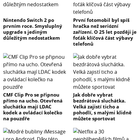
Nintendo Switch 2 po
První fotomobil byl spíš
prvním roce. Smysluplný
hračka než seriózní
upgrade s jediným
zařízení. O 25 let později je
důležitým nedostatkem
foťák klíčová část výbavy
telefonů
CMF Clip Pro se připnou
Jak dobře vybrat
přímo na ucho. Otevřená
bezdrátová sluchátka.
sluchátka mají LDAC
Velká zajistí ticho a
kodek a ovládací kolečko
pohodlí, s malými klidně
na pouzdře
můžete sportovat