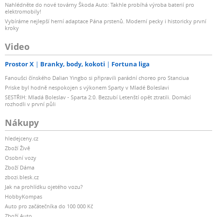
Nahlédněte do nové továrny Škoda Auto: Takhle probíhá výroba baterií pro
elektromobily!
Vybíráme nejlepší herní adaptace Pána prstenů. Moderní pecky i historicky první
kroky
Video
Prostor X
Branky, body, kokoti
Fortuna liga
Fanoušci čínského Dalian Yingbo si připravili parádní choreo pro Stanciua
Priske byl hodně nespokojen s výkonem Sparty v Mladé Boleslavi
SESTŘIH: Mladá Boleslav - Sparta 2:0. Bezzubí Letenští opět ztratili. Domácí
rozhodli v první půli
Nákupy
hledejceny.cz
Zboží Živě
Osobní vozy
Zboží Dáma
zbozi.blesk.cz
Jak na prohlídku ojetého vozu?
HobbyKompas
Auto pro začátečníka do 100 000 Kč
Zboží Auto