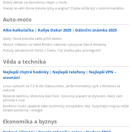
Dobrý základ na dovolenou nejen u moře...
Vracejí se vám doma dokola rýmy a angíny? Chyba může být v zubním kartáčku
Auto-moto
Alko-kalkulačka
Rallye Dakar 2025
Dálniční známka 2025
Gasly: Nová pravidla zašla příliš daleko
Moto3: Vítězství ve Velké Británii nakonec vybojoval David Almansa
Pokuty zahraničních řidičů v Česku: Cizí značka jako privilegium?
Věda a technika
Nejlepší chytré hodinky
Nejlepší telefony
Nejlepší VPN –
srovnání
Linux vyskočil na 7,5 % dle Statcounteru. Jenže hromadný úprk z Windows se
nekoná
Recenze telefonu Motorola Razr Fold. Výkonný pracant se stylusem, který vám
přiroste k ruce
Extrémní horko zásadně mění podmínky evropského léta. Vysychající krajina může
zdražit potraviny i energie
Ekonomika a byznys
Daňové přiznání
Novela zákoníku práce
Nadace EPCG