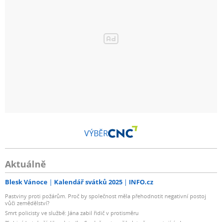
VÝBĚR
Aktuálně
Blesk Vánoce
Kalendář svátků 2025
INFO.cz
Pastviny proti požárům. Proč by společnost měla přehodnotit negativní postoj
vůči zemědělství?
Smrt policisty ve službě: Jána zabil řidič v protisměru