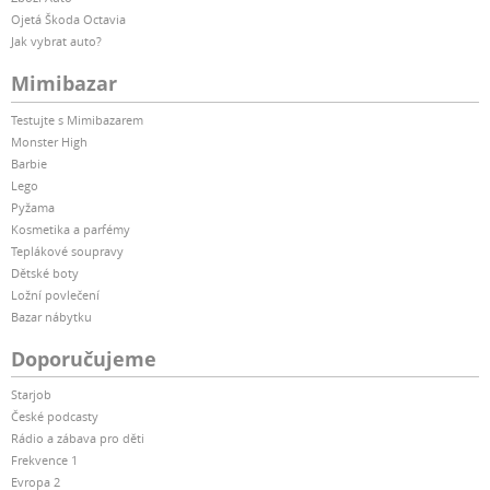
Ojetá Škoda Octavia
Jak vybrat auto?
Mimibazar
Testujte s Mimibazarem
Monster High
Barbie
Lego
Pyžama
Kosmetika a parfémy
Teplákové soupravy
Dětské boty
Ložní povlečení
Bazar nábytku
Doporučujeme
Starjob
České podcasty
Rádio a zábava pro děti
Frekvence 1
Evropa 2