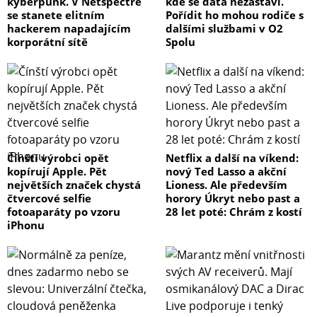
kyberpunk. V Netspectre
kde se data nezastaví.
se stanete elitním
Pořídit ho mohou rodiče s
hackerem napadajícím
dalšími službami v O2
korporátní sítě
Spolu
Čínští výrobci opět
Netflix a další na víkend:
kopírují Apple. Pět
nový Ted Lasso a akční
největších značek chystá
Lioness. Ale především
čtvercové selfie
horory Úkryt nebo past a
fotoaparáty po vzoru
28 let poté: Chrám z kostí
iPhonu