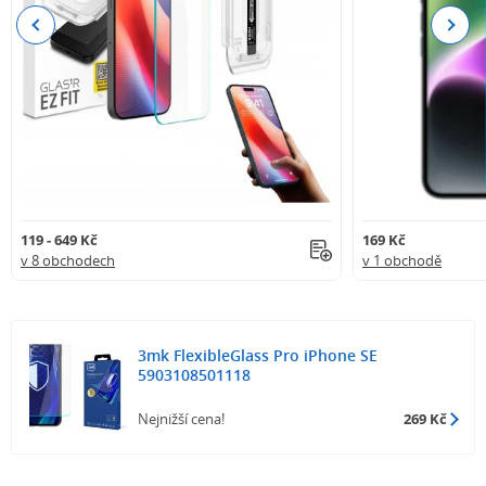
Previous
Next
119 - 649 Kč
169 Kč
v 8 obchodech
v 1 obchodě
3mk FlexibleGlass Pro iPhone SE
5903108501118
Nejnižší cena!
269 Kč