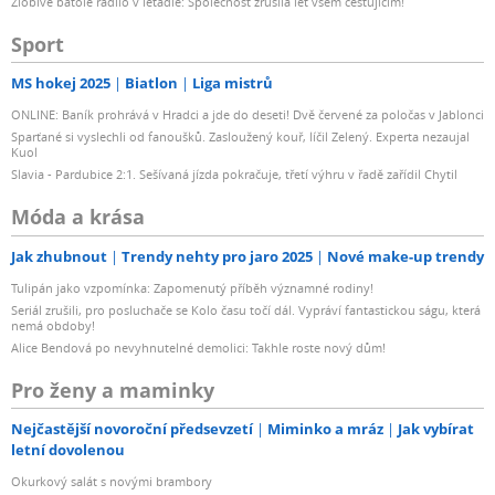
Zlobivé batole řádilo v letadle: Společnost zrušila let všem cestujícím!
Sport
MS hokej 2025
Biatlon
Liga mistrů
ONLINE: Baník prohrává v Hradci a jde do deseti! Dvě červené za poločas v Jablonci
Sparťané si vyslechli od fanoušků. Zasloužený kouř, líčil Zelený. Experta nezaujal
Kuol
Slavia - Pardubice 2:1. Sešívaná jízda pokračuje, třetí výhru v řadě zařídil Chytil
Móda a krása
Jak zhubnout
Trendy nehty pro jaro 2025
Nové make-up trendy
Tulipán jako vzpomínka: Zapomenutý příběh významné rodiny!
Seriál zrušili, pro posluchače se Kolo času točí dál. Vypráví fantastickou ságu, která
nemá obdoby!
Alice Bendová po nevyhnutelné demolici: Takhle roste nový dům!
Pro ženy a maminky
Nejčastější novoroční předsevzetí
Miminko a mráz
Jak vybírat
letní dovolenou
Okurkový salát s novými brambory