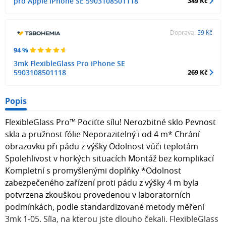
pro Apple iPhone SE 5903108501118
349 Kč
Doprava:
59 Kč
94 %
3mk FlexibleGlass Pro iPhone SE
5903108501118
269 Kč
Popis
FlexibleGlass Pro™ Pociťte sílu! Nerozbitné sklo Pevnost
skla a pružnost fólie Neporazitelný i od 4 m* Chrání
obrazovku při pádu z výšky Odolnost vůči teplotám
Spolehlivost v horkých situacích Montáž bez komplikací
Kompletní s promyšlenými doplňky *Odolnost
zabezpečeného zařízení proti pádu z výšky 4 m byla
potvrzena zkouškou provedenou v laboratorních
podmínkách, podle standardizované metody měření
3mk 1-05. Síla, na kterou jste dlouho čekali. FlexibleGlass