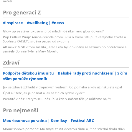
neřeší
Pro generaci Z
#inspirace
#wellbeing
#news
Glow up se stává luxusem, proč mladí lidé říkají ano glow downu?
Pop Culture Wrap: Ariana Grande promluvila o svém ústupu z veřejného života a
Sophia z KATSEYE si dává pauzu od skupiny
Alt news: MGK v tom zas lítá, Jared Leto byl obviněný ze sexuálního obtěžování a
zemřely Bonnie Tyler a Mary Morello
Zdraví
Podpořte dětskou imunitu
Babské rady proti nachlazení
S čím
vším pomůže rýmovník
Jak se zdravě zchladit v tropických vedrech: Co pomáhá a kdy už riskujete úpal
Úpal a úžeh: Jak je poznat a jak se z nich rychle vyléčit
Parazité v nás: Kterým se u nás líbí a kde v našem těle je můžeme najít?
Pro nejmenší
Mourissonova poradna
Komiksy
Festival ABC
Mourrisonova poradna: Má smysl zrušit devátou třídu a jít na střední školu dřív?