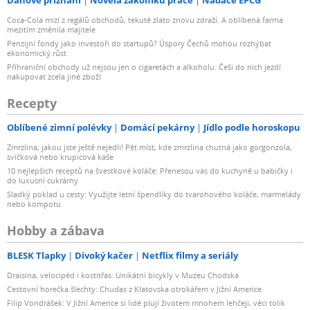
Coca-Cola mizí z regálů obchodů, tekuté zlato znovu zdraží. A oblíbená farma
mezitím změnila majitele
Penzijní fondy jako investoři do startupů? Úspory Čechů mohou rozhýbat
ekonomický růst
Příhraniční obchody už nejsou jen o cigaretách a alkoholu. Češi do nich jezdí
nakupovat zcela jiné zboží
Recepty
Oblíbené zimní polévky
Domácí pekárny
Jídlo podle horoskopu
Zmrzlina, jakou jste ještě nejedli! Pět míst, kde zmrzlina chutná jako gorgonzola,
svíčková nebo krupicová kaše
10 nejlepších receptů na švestkové koláče: Přenesou vás do kuchyně u babičky i
do luxusní cukrárny
Sladký poklad u cesty: Využijte letní špendlíky do tvarohového koláče, marmelády
nebo kompotu
Hobby a zábava
BLESK Tlapky
Divoký kačer
Netflix filmy a seriály
Draisina, velocipéd i kostitřas: Unikátní bicykly v Muzeu Chodska
Cestovní horečka šlechty: Chuďas z Klatovska otrokářem v Jižní Americe
Filip Vondrášek: V Jižní Americe si lidé plují životem mnohem lehčeji, věci tolik