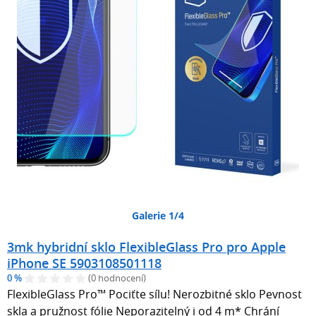
Galerie 1/4
3mk hybridní sklo FlexibleGlass Pro pro Apple
iPhone SE 5903108501118
0 %
(0 hodnocení)
FlexibleGlass Pro™ Pociťte sílu! Nerozbitné sklo Pevnost
skla a pružnost fólie Neporazitelný i od 4 m* Chrání