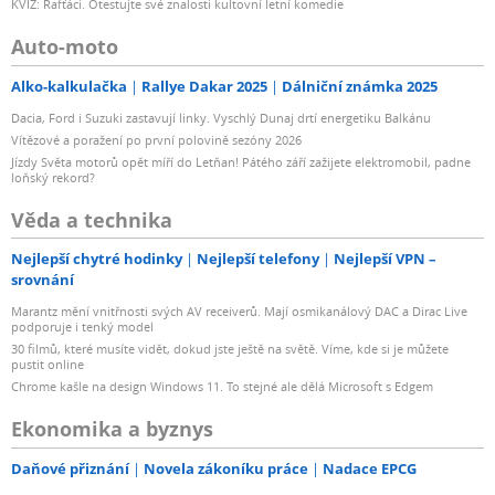
KVÍZ: Rafťáci. Otestujte své znalosti kultovní letní komedie
Auto-moto
Alko-kalkulačka
Rallye Dakar 2025
Dálniční známka 2025
Dacia, Ford i Suzuki zastavují linky. Vyschlý Dunaj drtí energetiku Balkánu
Vítězové a poražení po první polovině sezóny 2026
Jízdy Světa motorů opět míří do Letňan! Pátého září zažijete elektromobil, padne
loňský rekord?
Věda a technika
Nejlepší chytré hodinky
Nejlepší telefony
Nejlepší VPN –
srovnání
Marantz mění vnitřnosti svých AV receiverů. Mají osmikanálový DAC a Dirac Live
podporuje i tenký model
30 filmů, které musíte vidět, dokud jste ještě na světě. Víme, kde si je můžete
pustit online
Chrome kašle na design Windows 11. To stejné ale dělá Microsoft s Edgem
Ekonomika a byznys
Daňové přiznání
Novela zákoníku práce
Nadace EPCG