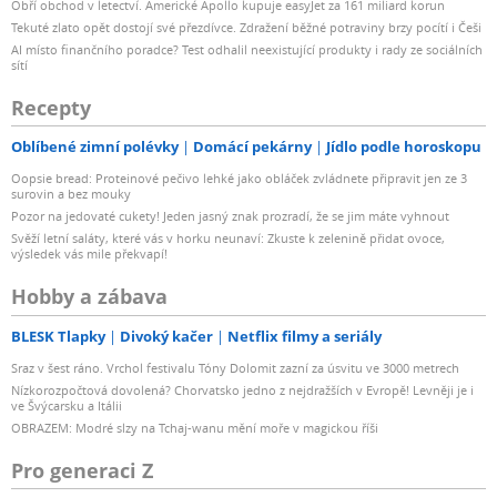
Obří obchod v letectví. Americké Apollo kupuje easyJet za 161 miliard korun
Tekuté zlato opět dostojí své přezdívce. Zdražení běžné potraviny brzy pocítí i Češi
AI místo finančního poradce? Test odhalil neexistující produkty i rady ze sociálních
sítí
Recepty
Oblíbené zimní polévky
Domácí pekárny
Jídlo podle horoskopu
Oopsie bread: Proteinové pečivo lehké jako obláček zvládnete připravit jen ze 3
surovin a bez mouky
Pozor na jedovaté cukety! Jeden jasný znak prozradí, že se jim máte vyhnout
Svěží letní saláty, které vás v horku neunaví: Zkuste k zelenině přidat ovoce,
výsledek vás mile překvapí!
Hobby a zábava
BLESK Tlapky
Divoký kačer
Netflix filmy a seriály
Sraz v šest ráno. Vrchol festivalu Tóny Dolomit zazní za úsvitu ve 3000 metrech
Nízkorozpočtová dovolená? Chorvatsko jedno z nejdražších v Evropě! Levněji je i
ve Švýcarsku a Itálii
OBRAZEM: Modré slzy na Tchaj-wanu mění moře v magickou říši
Pro generaci Z