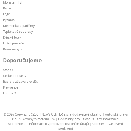
Monster High
Barbie
Lego
Pyžama
Kosmetika a parfémy
Teplákové soupravy
Dětské boty
Ložní povlečení
Bazar nábytku
Doporučujeme
Starjob
České podcasty
Rádio a zábava pro děti
Frekvence 1
Evropa 2
© 2026 Copyright CZECH NEWS CENTER a.s. a dodavatelé obsahu
Autorská práva
k publikovaným materiálům
Podmínky pro užívání služby informační
společnosti
Informace o zpracování osobních údajů
Cookies
Nastavení
soukromí