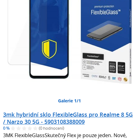
Galerie 1/1
3mk hybridní sklo FlexibleGlass pro Realme 8 5G
/ Narzo 30 5G - 5903108388009
0 %
(0 hodnocení)
3MK FlexibleGlassSkutečný Flex je pouze jeden. Nové,