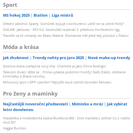
Sport
MS hokej 2025
Biatlon
Liga mistrů
Střední záložníci Sparty: Sochůrek bojuje s konkurencí, udrží se na Letné Hollý?
ONLINE: Jablonec - RFS 0:0. Severočeši rozehráli 3. předkolo Konferenční ligy
Transfer za tři miliardy do Realu Madrid: Diomande měl před lety působit v Česku!
Móda a krása
Jak zhubnout
Trendy nehty pro jaro 2025
Nové make-up trendy
Gottova dcera zveřejnila nový klip: Charlotte je jako Olivie Rodrigo!
Televizní diváci, těšte se... Prima vytasila podzimní trumfy! Další Zrádci, oblíbené
kriminálky a žhavé novinky...
Milionový spor s DPP uzavřen? Nejvyšší soud odmítl dovolání Rencaru
Pro ženy a maminky
Nejčastější novoroční předsevzetí
Miminko a mráz
Jak vybírat
letní dovolenou
Hlasatelka a moderátorka Saskia Burešová (80) - Smrt manžela ji zdrtila! Co jí vrátilo
chuť žít?
Veggie Burritos