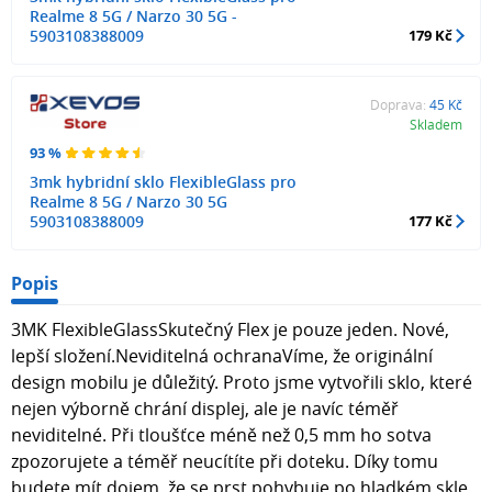
Realme 8 5G / Narzo 30 5G -
5903108388009
179 Kč
Doprava:
45 Kč
Skladem
93 %
3mk hybridní sklo FlexibleGlass pro
Realme 8 5G / Narzo 30 5G
5903108388009
177 Kč
Popis
3MK FlexibleGlassSkutečný Flex je pouze jeden. Nové,
lepší složení.Neviditelná ochranaVíme, že originální
design mobilu je důležitý. Proto jsme vytvořili sklo, které
nejen výborně chrání displej, ale je navíc téměř
neviditelné. Při tloušťce méně než 0,5 mm ho sotva
zpozorujete a téměř neucítíte při doteku. Díky tomu
budete mít dojem, že se prst pohybuje po hladkém skle.