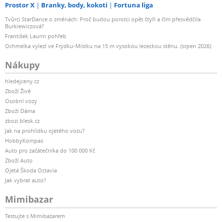
Prostor X
Branky, body, kokoti
Fortuna liga
Tvůrci StarDance o změnách: Proč budou porotci opět čtyři a čím přesvědčila
Burkiewiczová?
František Laurin pohřeb
Ochmelka vylezl ve Frýdku-Místku na 15 m vysokou lezeckou stěnu. (srpen 2026)
Nákupy
hledejceny.cz
Zboží Živě
Osobní vozy
Zboží Dáma
zbozi.blesk.cz
Jak na prohlídku ojetého vozu?
HobbyKompas
Auto pro začátečníka do 100 000 Kč
Zboží Auto
Ojetá Škoda Octavia
Jak vybrat auto?
Mimibazar
Testujte s Mimibazarem