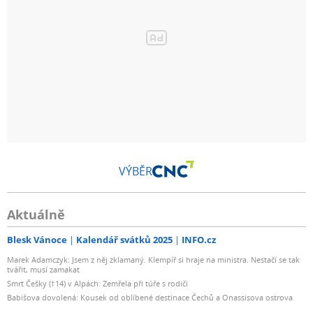
VÝBĚR
Aktuálně
Blesk Vánoce
Kalendář svátků 2025
INFO.cz
Marek Adamczyk: Jsem z něj zklamaný. Klempíř si hraje na ministra. Nestačí se tak
tvářit, musí zamakat
Smrt Češky (†14) v Alpách: Zemřela při túře s rodiči
Babišova dovolená: Kousek od oblíbené destinace Čechů a Onassisova ostrova