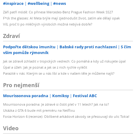
#inspirace
#wellbeing
#news
Září patří módě: Co přinese Mercedes-Benz Prague Fashion Week SS27
F*ck the glasses: AI Meta brýle mají zjednodušit život, zatím ale dělají opak
Víš, proč ti po mléčných výrobcích možná nebývá dobře?
Zdraví
Podpořte dětskou imunitu
Babské rady proti nachlazení
S čím
vším pomůže rýmovník
Jak se zdravě zchladit v tropických vedrech: Co pomáhá a kdy už riskujete úpal
Úpal a úžeh: Jak je poznat a jak se z nich rychle vyléčit
Parazité v nás: Kterým se u nás líbí a kde v našem těle je můžeme najít?
Pro nejmenší
Mourissonova poradna
Komiksy
Festival ABC
Mourrisonova poradna: Je zdravé si čistit pleť v 11 letech? Jak na to?
Ukázka z GTA 6 bude mít premiéru na Netflixu
Forza Horizon 6 (recenze): Oblíbené arkádové závody se přesouvají do ulic Tokia!
Video