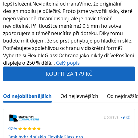
lepší složení.Neviditelná ochranaVíme, že originální
design mobilu je důležitý. Proto jsme vytvořili sklo, které
nejen výborně chrání displej, ale je navíc téměř
neviditelné. Při tloušťce méně než 0,5 mm ho sotva
zpozorujete a téměř neucítíte při doteku. Díky tomu
budete mít dojem, že se prst pohybuje po hladkém skle.
Potřebujete spolehlivou ochranu v diskrétní formě?
Vyberte si FlexibleGlass!Ochrana jako nikdy dřívePosílení
displeje o 250 % dělá...
Celý popis
KOUPIT ZA 179 KČ
Od nejoblíbenějších
Od nejlevnějších
Od nejdražší
Doprava:
79 Kč
97 %
3mk hybridní sklo FlexibleGlass pro