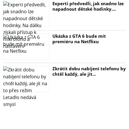
přilepíte k displeji pomocí komfortních vymezujících
Experti předvedli, jak snadno lze
nálepek Fit-In. Vsaďte na plnou ochranu displeje a
napadnout dětské hodinky....
bezproblémovou instalaci. Vyberte si
FlexibleGlass!Blesková reakce na dotekNic nenaštve tak,
jako neresponzivní displej. Proto jsme se postarali o to,
aby sklo FlexibleGlass perfektně reagovalo na dotek
Ukázka z GTA 6 bude mít
premiéru na Netflixu
prstu. Pokud na mobilu rádi hrajete, vyberte si naše
hybridní sklo. Garantujeme, že Vás nezklame. Navíc díky
vrstvě odpuzující olej je displej chráněn proti zašpinění.
Nalepte FlexibleGlass a užívejte si vysoce responzivní a
Zkrátit dobu nabíjení telefonu by
čistý displej! Dojem pocitu autentického dotyku
chtěl každý, ale jít...
skutečného displeje je docilen 100% přesností a
citlivostí, které je docíleno laserovou technologií
výroby.SpecifikaceRozměry balení: 19x11x0,8 cm
(VxŠxH)Váha: 45gSada obsahuje: FlexibleGlass, kartičku
na rozetření bublin, polohovací samolepky Fit-In™ a
samolepky Dust-Fix™, čistící a suchý hadřík.