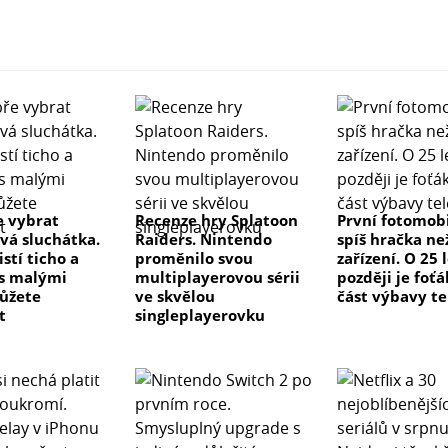
e vybrat
Recenze hry Splatoon
První fotomobi
vá sluchátka.
Raiders. Nintendo
spíš hračka ne
istí ticho a
proměnilo svou
zařízení. O 25 
 s malými
multiplayerovou sérii
později je foťá
ůžete
ve skvělou
část výbavy t
t
singleplayerovku