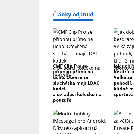
Články odjinud
CMF Clip Pro se
Jak dobř
připnou přímo na
bezdráto
ucho. Otevřená
Velká zaj
sluchátka mají LDAC
pohodlí,
kodek
klidně m
a ovládací kolečko na
sportova
pouzdře