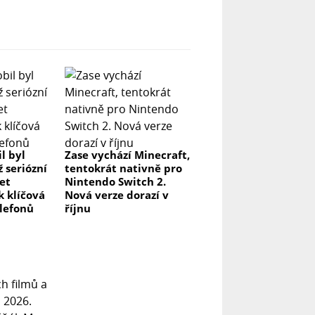
l byl
Zase vychází Minecraft,
ž seriózní
tentokrát nativně pro
let
Nintendo Switch 2.
k klíčová
Nová verze dorazí v
elefonů
říjnu