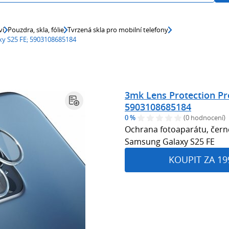
ví
Pouzdra, skla, fólie
Tvrzená skla pro mobilní telefony
xy S25 FE; 5903108685184
3mk Lens Protection Pr
5903108685184
0 %
(0 hodnocení)
Ochrana fotoaparátu, černé
Samsung Galaxy S25 FE
KOUPIT ZA 19