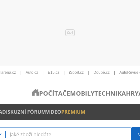
Iarena.cz
Auto.cz
E15.cz
iSport.cz
Doupě.cz
AutoRevue.
POČÍTAČE
MOBILY
TECHNIKA
HRY
A
DISKUZNÍ FÓRUM
VIDEO
PREMIUM