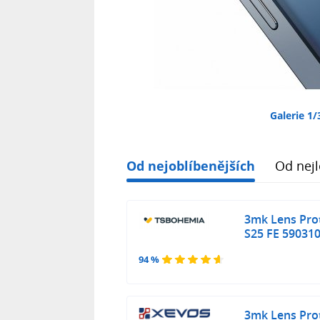
Galerie 1/
Od nejoblíbenějších
Od nejl
3mk Lens Prot
S25 FE 59031
94 %
3mk Lens Prot