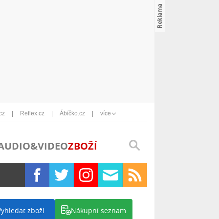
cz
Reflex.cz
Ábíčko.cz
více
AUDIO&VIDEO
ZBOŽÍ
Vyhledat zboží
Nákupní seznam