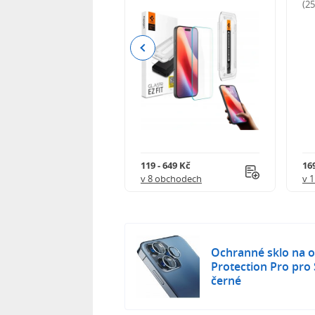
odnocení)
(2
Previous
Kč
119 - 649 Kč
16
 obchodech
v 8 obchodech
v 
Ochranné sklo na o
Protection Pro pro
černé