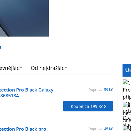
3
evnějších
Od nejdražších
Ur
ection Pro Black Galaxy
Doprava:
59 Kč
08685184
Koupit za 199 Kč
ection Pro Black pro
Doprava:
45 Kč