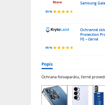
Samsung Gala
93 %
Ochranné sklo
Protection P
FE – černé
95 %
Popis
Ochrana fotoaparátu, černé provede