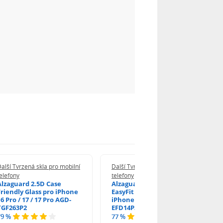
alší Tvrzená skla pro mobilní
Další Tvrzená skla pro mobilní
elefony
telefony
Alzaguard 2.5D Case
Alzaguard 2.5D Glass
Friendly Glass pro iPhone
EasyFit DustFree pro
6 Pro / 17 / 17 Pro AGD-
iPhone 16 Pro / 17 AGD-
TGF263P2
EFD14P3
79 %
77 %