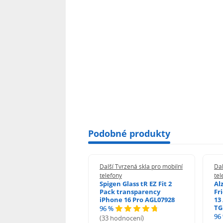
Podobné produkty
 Tvrzená skla pro mobilní
Další Tvrzená skla pro mobilní
Dal
ony
telefony
tel
guard 2.5D Glass
Spigen Glass tR EZ Fit 2
Al
Fit DustFree pro
Pack transparency
Fr
ne 17 Pro Max AGD-
iPhone 16 Pro AGL07928
13 
479BDAP3
TG
96 %
96
(33 hodnocení)