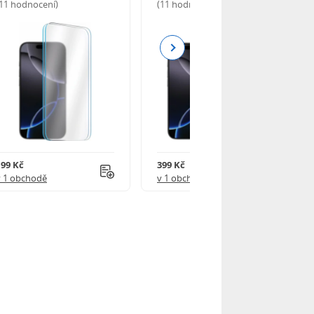
(11 hodnocení)
(11 hodnocení)
Next
199 Kč
399 Kč
v 1 obchodě
v 1 obchodě