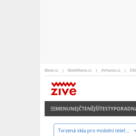
Blesk.cz
MobilMania.cz
AVmania.cz
DIG
MENU
NEJČTENĚJŠÍ
TESTY
PORADN
Tvrzená skla pro mobilní telefony