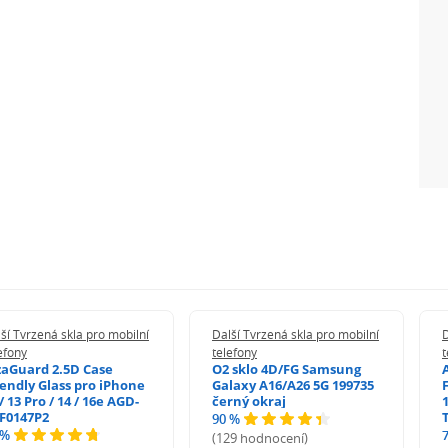
ší Tvrzená skla pro mobilní
Další Tvrzená skla pro mobilní
D
efony
telefony
t
zaGuard 2.5D Case
O2 sklo 4D/FG Samsung
iendly Glass pro iPhone
Galaxy A16/A26 5G 199735
/ 13 Pro / 14 / 16e AGD-
černý okraj
1
F0147P2
90 %
 %
(129 hodnocení)