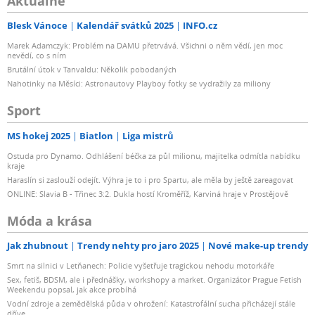
Aktuálně
Blesk Vánoce
Kalendář svátků 2025
INFO.cz
Marek Adamczyk: Problém na DAMU přetrvává. Všichni o něm vědí, jen moc
nevědí, co s ním
Brutální útok v Tanvaldu: Několik pobodaných
Nahotinky na Měsíci: Astronautovy Playboy fotky se vydražily za miliony
Sport
MS hokej 2025
Biatlon
Liga mistrů
Ostuda pro Dynamo. Odhlášení béčka za půl milionu, majitelka odmítla nabídku
kraje
Haraslín si zaslouží odejít. Výhra je to i pro Spartu, ale měla by ještě zareagovat
ONLINE: Slavia B - Třinec 3:2. Dukla hostí Kroměříž, Karviná hraje v Prostějově
Móda a krása
Jak zhubnout
Trendy nehty pro jaro 2025
Nové make-up trendy
Smrt na silnici v Letňanech: Policie vyšetřuje tragickou nehodu motorkáře
Sex, fetiš, BDSM, ale i přednášky, workshopy a market. Organizátor Prague Fetish
Weekendu popsal, jak akce probíhá
Vodní zdroje a zemědělská půda v ohrožení: Katastrofální sucha přicházejí stále
dříve