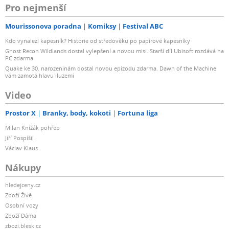
Pro nejmenší
Mourissonova poradna
Komiksy
Festival ABC
Kdo vynalezl kapesník? Historie od středověku po papírové kapesníky
Ghost Recon Wildlands dostal vylepšení a novou misi. Starší díl Ubisoft rozdává na
PC zdarma
Quake ke 30. narozeninám dostal novou epizodu zdarma. Dawn of the Machine
vám zamotá hlavu iluzemi
Video
Prostor X
Branky, body, kokoti
Fortuna liga
Milan Knížák pohřeb
Jiří Pospíšil
Václav Klaus
Nákupy
hledejceny.cz
Zboží Živě
Osobní vozy
Zboží Dáma
zbozi.blesk.cz