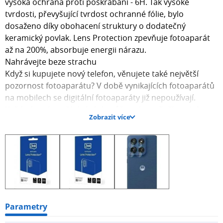
vysoká ochrana proti poškrábání - 6H. Tak vysoké
tvrdosti, převyšující tvrdost ochranné fólie, bylo
dosaženo díky obohacení struktury o dodatečný
keramický povlak. Lens Protection zpevňuje fotoaparát
až na 200%, absorbuje energii nárazu.
Nahrávejte beze strachu
Když si kupujete nový telefon, věnujete také největší
pozornost fotoaparátu? V době vynikajících fotoaparátů
na mobilech se digitální fotoaparáty již nepoužívají.
Každodenní používání však může ovlivnit čočky telefonu,
Zobrazit více
proto je chraňte hybridním sklem Lens Protection™.
Odolné vůči nárazům
Nemůžete předvídat, co je hned za rohem. Ani my ne.
Proto nabízíme nejspolehlivější řešení! Spojili jsme
flexibilitu fólie s pevností skla, abychom vytvořili
nepraskající ochranu objektivu hybridního fotoaparátu.
Lens Protection™ posiluje čočku až o 200 %.
Odolný proti poškrábání
Parametry
Promluvíte si s přáteli, položíte telefon na stůl nepříliš