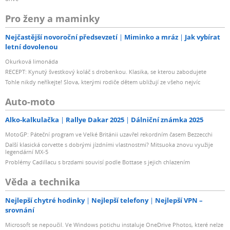
Pro ženy a maminky
Nejčastější novoroční předsevzetí
Miminko a mráz
Jak vybírat
letní dovolenou
Okurková limonáda
RECEPT: Kynutý švestkový koláč s drobenkou. Klasika, se kterou zabodujete
Tohle nikdy neříkejte! Slova, kterými rodiče dětem ubližují ze všeho nejvíc
Auto-moto
Alko-kalkulačka
Rallye Dakar 2025
Dálniční známka 2025
MotoGP: Páteční program ve Velké Británii uzavřel rekordním časem Bezzecchi
Další klasická corvette s dobrými jízdními vlastnostmi? Mitsuoka znovu využije
legendární MX-5
Problémy Cadillacu s brzdami souvisí podle Bottase s jejich chlazením
Věda a technika
Nejlepší chytré hodinky
Nejlepší telefony
Nejlepší VPN –
srovnání
Microsoft se nepoučil. Ve Windows potichu instaluje OneDrive Photos, které nelze