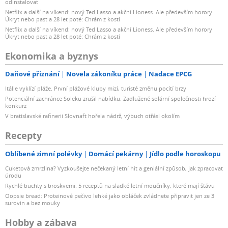
odinstalovat
Netflix a další na víkend: nový Ted Lasso a akční Lioness. Ale především horory
Úkryt nebo past a 28 let poté: Chrám z kostí
Netflix a další na víkend: nový Ted Lasso a akční Lioness. Ale především horory
Úkryt nebo past a 28 let poté: Chrám z kostí
Ekonomika a byznys
Daňové přiznání
Novela zákoníku práce
Nadace EPCG
Itálie vyklízí pláže. První plážové kluby mizí, turisté změnu pocítí brzy
Potenciální zachránce Soleku zrušil nabídku. Zadlužené solární společnosti hrozí
konkurz
V bratislavské rafinerii Slovnaft hořela nádrž, výbuch otřásl okolím
Recepty
Oblíbené zimní polévky
Domácí pekárny
Jídlo podle horoskopu
Cuketová zmrzlina? Vyzkoušejte nečekaný letní hit a geniální způsob, jak zpracovat
úrodu
Rychlé buchty s broskvemi: 5 receptů na sladké letní moučníky, které mají šťávu
Oopsie bread: Proteinové pečivo lehké jako obláček zvládnete připravit jen ze 3
surovin a bez mouky
Hobby a zábava