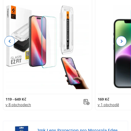
Previous
Next
119 - 649 Kč
169 Kč
v 8 obchodech
v 1 obchodě
3mk Lens Protection pro Motorola Edge