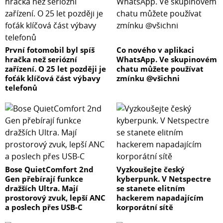
První fotomobil byl spíš
Co nového v aplikaci
hračka než seriózní
WhatsApp. Ve skupinovém
zařízení. O 25 let později je
chatu můžete používat
foťák klíčová část výbavy
zmínku @všichni
telefonů
Bose QuietComfort 2nd
Vyzkoušejte český
Gen přebírají funkce
kyberpunk. V Netspectre
dražších Ultra. Mají
se stanete elitním
prostorový zvuk, lepší ANC
hackerem napadajícím
a poslech přes USB-C
korporátní sítě