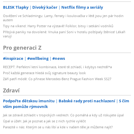
BLESK Tlapky
Divoký kačer
Netflix filmy a seriály
Osvěžení ve Schladmingu: Lamy, ferraty i koulovačka v létě jsou jen pár hodin
autem
Tipy na víkend: Harry Potter na výstavě! Folklor, bitvy i setkání vodníků
Přibývá paniky na dovolené: Vnuka paní Soni v hotelu poštípaly štěnice! Lékaři
varují
Pro generaci Z
#inspirace
#wellbeing
#news
RECEPT: Perfektní letní kombinace, které tě zchladí, i kdybys nechtěl*a
Proč každá generace hledá svůj signature beauty look
Září patří módě: Co přinese Mercedes-Benz Prague Fashion Week SS27
Zdraví
Podpořte dětskou imunitu
Babské rady proti nachlazení
S čím
vším pomůže rýmovník
Jak se zdravě zchladit v tropických vedrech: Co pomáhá a kdy už riskujete úpal
Úpal a úžeh: Jak je poznat a jak se z nich rychle vyléčit
Parazité v nás: Kterým se u nás líbí a kde v našem těle je můžeme najít?