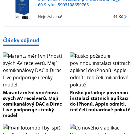
60 Stylus 5903108659765
Nejnižší cena!
91 Kč
Články odjinud
Marantz mění vnitřnosti
Rusko požaduje povinnou
svých AV receiverů. Mají
instalaci státních aplikací
osmikanálový DAC a Dirac
do iPhonů. Apple odmítl,
Live podporuje i tenký
teď čelí miliardové pokutě
model