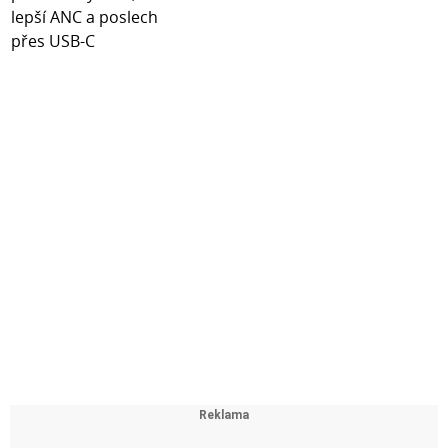
- Tloušťka - 0,16 mm
- Záruka - 12 měsíců
- Použité technologie - Oleofobní vrstva, struktura
obohacená o keramické povlaky, lepidlo Inviscid-Sil™
- Technologie výroby - laser
Kód produktu: ED14044469
Part no.: 5903108659765
EAN: 5903108659765