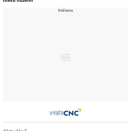
VÝBĚR