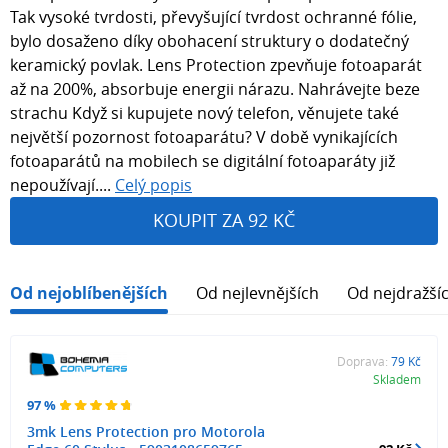
Tak vysoké tvrdosti, převyšující tvrdost ochranné fólie,
bylo dosaženo díky obohacení struktury o dodatečný
keramický povlak. Lens Protection zpevňuje fotoaparát
až na 200%, absorbuje energii nárazu. Nahrávejte beze
strachu Když si kupujete nový telefon, věnujete také
největší pozornost fotoaparátu? V době vynikajících
fotoaparátů na mobilech se digitální fotoaparáty již
nepoužívají....
Celý popis
KOUPIT ZA 92 KČ
Od nejoblíbenějších
Od nejlevnějších
Od nejdražší
Doprava:
79 Kč
Skladem
97 %
3mk Lens Protection pro Motorola