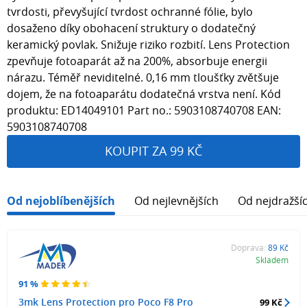
tvrdosti, převyšující tvrdost ochranné fólie, bylo
dosaženo díky obohacení struktury o dodatečný
keramický povlak. Snižuje riziko rozbití. Lens Protection
zpevňuje fotoaparát až na 200%, absorbuje energii
nárazu. Téměř neviditelné. 0,16 mm tloušťky zvětšuje
dojem, že na fotoaparátu dodatečná vrstva není. Kód
produktu: ED14049101 Part no.: 5903108740708 EAN:
5903108740708
KOUPIT ZA 99 KČ
Od nejoblíbenějších
Od nejlevnějších
Od nejdražší
Doprava:
89 Kč
Skladem
91 %
3mk Lens Protection pro Poco F8 Pro
99 Kč