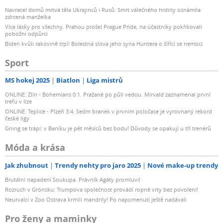
Navracel domů mrtvá těla Ukrajinců i Rusů: Smrt válečného hrdiny oznámila
zdrcená manželka
Více lásky pro všechny. Prahou prošel Prague Pride, na účastníky pokřikovali
pobožní odpůrci
Biden kvůli rakovině trpí! Bolestná slova jeho syna Huntera o šířící se nemoci
Sport
MS hokej 2025
Biatlon
Liga mistrů
ONLINE: Zlín - Bohemians 0:1. Pražané po půli vedou. Mirvald zaznamenal první
trefu v lize
ONLINE: Teplice - Plzeň 3:4. Sedm branek v prvním poločase je vyrovnaný rekord
české ligy
Gning se trápí: v Baníku je pět měsíců bez bodu! Důvody se opakují u tří trenérů
Móda a krása
Jak zhubnout
Trendy nehty pro jaro 2025
Nové make-up trendy
Brutální napadení Soukupa. Právník Agáty promluvil
Rozruch v Grónsku: Trumpova společnost provádí ropné vrty bez povolení!
Neurvalci v Zoo Ostrava krmili mandrily! Po napomenutí ještě nadávali
Pro ženy a maminky