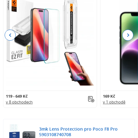
Previous
Next
119 - 649 Kč
169 Kč
v 8 obchodech
v 1 obchodě
3mk Lens Protection pro Poco F8 Pro
5903108740708