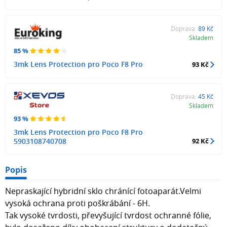
Doprava:
89 Kč
Skladem
85 %
3mk Lens Protection pro Poco F8 Pro
93 Kč
Doprava:
45 Kč
Skladem
93 %
3mk Lens Protection pro Poco F8 Pro
5903108740708
92 Kč
Popis
Nepraskající hybridní sklo chránící fotoaparát.Velmi
vysoká ochrana proti poškrábání - 6H.
Tak vysoké tvrdosti, převyšující tvrdost ochranné fólie,