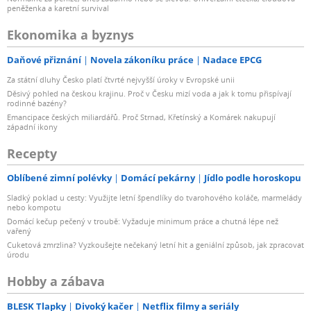
peněženka a karetní survival
Ekonomika a byznys
Daňové přiznání
Novela zákoníku práce
Nadace EPCG
Za státní dluhy Česko platí čtvrté nejvyšší úroky v Evropské unii
Děsivý pohled na českou krajinu. Proč v Česku mizí voda a jak k tomu přispívají
rodinné bazény?
Emancipace českých miliardářů. Proč Strnad, Křetínský a Komárek nakupují
západní ikony
Recepty
Oblíbené zimní polévky
Domácí pekárny
Jídlo podle horoskopu
Sladký poklad u cesty: Využijte letní špendlíky do tvarohového koláče, marmelády
nebo kompotu
Domácí kečup pečený v troubě: Vyžaduje minimum práce a chutná lépe než
vařený
Cuketová zmrzlina? Vyzkoušejte nečekaný letní hit a geniální způsob, jak zpracovat
úrodu
Hobby a zábava
BLESK Tlapky
Divoký kačer
Netflix filmy a seriály