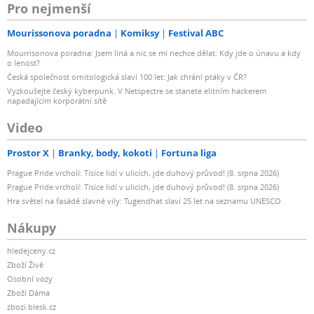
Pro nejmenší
Mourissonova poradna
Komiksy
Festival ABC
Mourrisonova poradna: Jsem líná a nic se mi nechce dělat: Kdy jde o únavu a kdy
o lenost?
Česká společnost ornitologická slaví 100 let: Jak chrání ptáky v ČR?
Vyzkoušejte český kyberpunk. V Netspectre se stanete elitním hackerem
napadajícím korporátní sítě
Video
Prostor X
Branky, body, kokoti
Fortuna liga
Prague Pride vrcholí: Tisíce lidí v ulicích, jde duhový průvod! (8. srpna 2026)
Prague Pride vrcholí: Tisíce lidí v ulicích, jde duhový průvod! (8. srpna 2026)
Hra světel na fasádě slavné vily: Tugendhat slaví 25 let na seznamu UNESCO
Nákupy
hledejceny.cz
Zboží Živě
Osobní vozy
Zboží Dáma
zbozi.blesk.cz