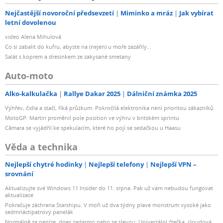
Nejčastější novoroční předsevzetí
Miminko a mráz
Jak vybírat
letní dovolenou
video Alena Mihulová
Co si zabalit do kufru, abyste na (nejen) u moře zazářily...
Salát s koprem a dresinkem ze zakysané smetany
Auto-moto
Alko-kalkulačka
Rallye Dakar 2025
Dálniční známka 2025
Výhřev, čidla a stačí, říká průzkum. Pokročilá elektronika není prioritou zákazníků
MotoGP: Martin proměnil pole position ve výhru v britském sprintu
Câmara se vyjádřil ke spekulacím, které ho pojí se sedačkou u Haasu
Věda a technika
Nejlepší chytré hodinky
Nejlepší telefony
Nejlepší VPN –
srovnání
Aktualizujte své Windows 11 Insider do 11. srpna. Pak už vám nebudou fungovat
aktualizace
Pokračuje záchrana Starshipu. V moři už dva týdny plave monstrum vysoké jako
sedmnáctipatrový panelák
Normálně za peníze, dnes zadarmo nebo se slevou: Univerzální čtečka, cloudová