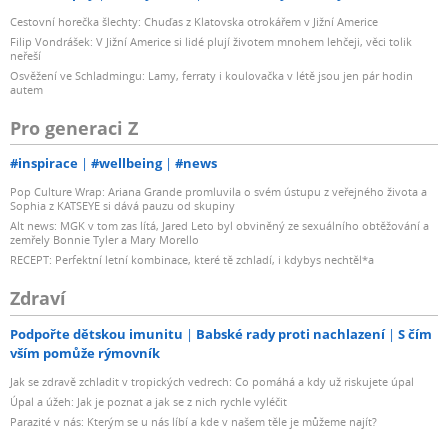
Cestovní horečka šlechty: Chuďas z Klatovska otrokářem v Jižní Americe
Filip Vondrášek: V Jižní Americe si lidé plují životem mnohem lehčeji, věci tolik
neřeší
Osvěžení ve Schladmingu: Lamy, ferraty i koulovačka v létě jsou jen pár hodin
autem
Pro generaci Z
#inspirace
#wellbeing
#news
Pop Culture Wrap: Ariana Grande promluvila o svém ústupu z veřejného života a
Sophia z KATSEYE si dává pauzu od skupiny
Alt news: MGK v tom zas lítá, Jared Leto byl obviněný ze sexuálního obtěžování a
zemřely Bonnie Tyler a Mary Morello
RECEPT: Perfektní letní kombinace, které tě zchladí, i kdybys nechtěl*a
Zdraví
Podpořte dětskou imunitu
Babské rady proti nachlazení
S čím
vším pomůže rýmovník
Jak se zdravě zchladit v tropických vedrech: Co pomáhá a kdy už riskujete úpal
Úpal a úžeh: Jak je poznat a jak se z nich rychle vyléčit
Parazité v nás: Kterým se u nás líbí a kde v našem těle je můžeme najít?