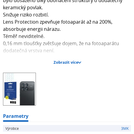
bylo dosaženo díky obohacení struktury o dodatečný
keramický povlak.
Snižuje riziko rozbití.
Lens Protection zpevňuje fotoaparát až na 200%,
absorbuje energii nárazu.
Téměř neviditelné.
0,16 mm tloušťky zvětšuje dojem, že na fotoaparátu
dodatečná vrstva není.
Zobrazit více
Kód produktu: ED14049101
Part no.: 5903108740708
EAN: 5903108740708
Parametry
Výrobce
3MK