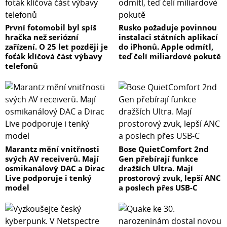
První fotomobil byl spíš
Rusko požaduje povinnou
hračka než seriózní
instalaci státních aplikací
zařízení. O 25 let později je
do iPhonů. Apple odmítl,
foťák klíčová část výbavy
teď čelí miliardové pokutě
telefonů
Marantz mění vnitřnosti
Bose QuietComfort 2nd
svých AV receiverů. Mají
Gen přebírají funkce
osmikanálový DAC a Dirac
dražších Ultra. Mají
Live podporuje i tenký
prostorový zvuk, lepší ANC
model
a poslech přes USB-C