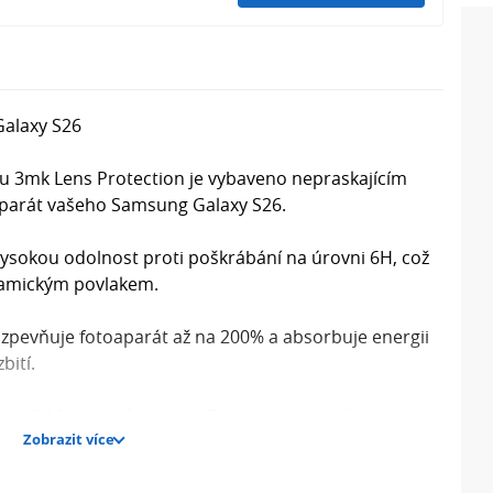
Galaxy S26
u 3mk Lens Protection je vybaveno nepraskajícím
aparát vašeho Samsung Galaxy S26.
ysokou odolnost proti poškrábání na úrovni 6H, což
eramickým povlakem.
n zpevňuje fotoaparát až na 200% a absorbuje energii
bití.
ých 0,16 mm je 3mk Lens Protection téměř
Zobrazit více
gn vašeho telefonu.