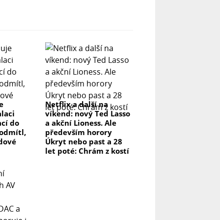
e
Netflix a další na
laci
víkend: nový Ted Lasso
ací do
a akční Lioness. Ale
odmítl,
především horory
rdové
Úkryt nebo past a 28
let poté: Chrám z kostí