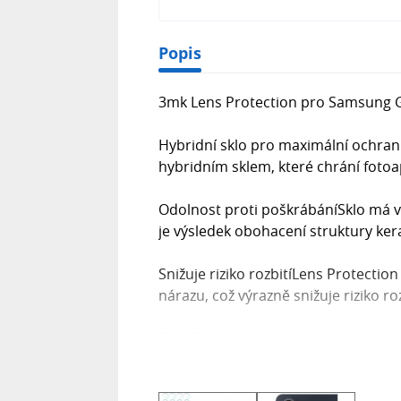
Popis
3mk Lens Protection pro Samsung 
Hybridní sklo pro maximální ochran
hybridním sklem, které chrání foto
Odolnost proti poškrábáníSklo má v
je výsledek obohacení struktury k
Snižuje riziko rozbitíLens Protectio
nárazu, což výrazně snižuje riziko roz
Téměř neviditelné S tloušťkou pouh
neviditelné a nijak nenarušuje desi