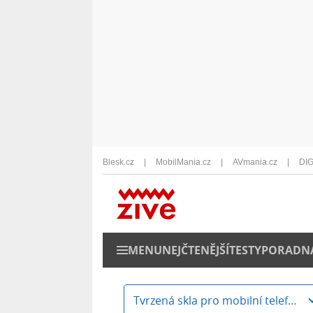
Blesk.cz
MobilMania.cz
AVmania.cz
DIG
MENU
NEJČTENĚJŠÍ
TESTY
PORADN
Tvrzená skla pro mobilní telefony