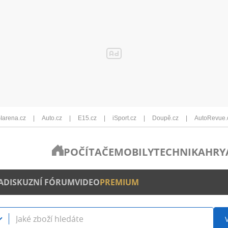
Iarena.cz
Auto.cz
E15.cz
iSport.cz
Doupě.cz
AutoRevue.
POČÍTAČE
MOBILY
TECHNIKA
HRY
A
DISKUZNÍ FÓRUM
VIDEO
PREMIUM