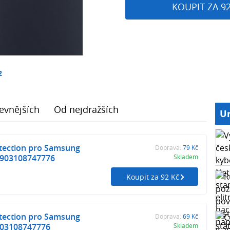
KOUPIT ZA 9
2
evnějších
Od nejdražších
Ur
tection pro Samsung
Doprava:
79 Kč
 5903108747776
Skladem
Koupit za 92 Kč
tection pro Samsung
Doprava:
69 Kč
903108747776
Skladem