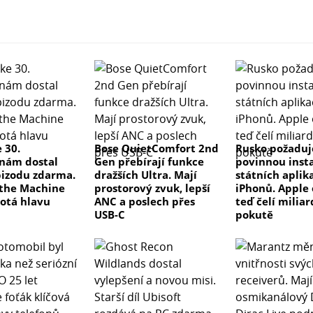
 30.
Bose QuietComfort 2nd
Rusko požaduj
nám dostal
Gen přebírají funkce
povinnou insta
izodu zdarma.
dražších Ultra. Mají
státních aplik
the Machine
prostorový zvuk, lepší
iPhonů. Apple 
otá hlavu
ANC a poslech přes
teď čelí milia
USB-C
pokutě