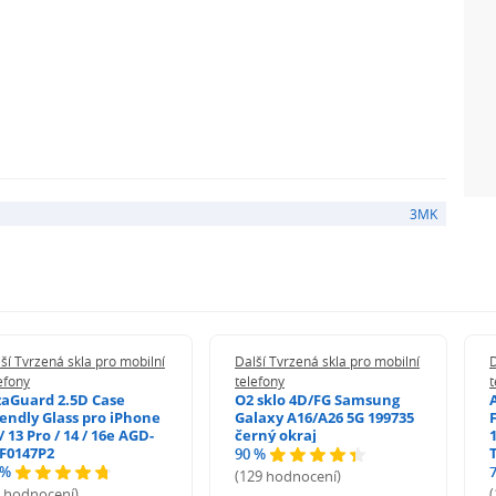
3MK
ší Tvrzená skla pro mobilní
Další Tvrzená skla pro mobilní
D
efony
telefony
t
zaGuard 2.5D Case
O2 sklo 4D/FG Samsung
iendly Glass pro iPhone
Galaxy A16/A26 5G 199735
/ 13 Pro / 14 / 16e AGD-
černý okraj
1
F0147P2
90 %
 %
(129 hodnocení)
5 hodnocení)