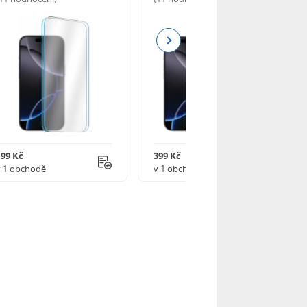
Next
199 Kč
399 Kč
v 1 obchodě
v 1 obchodě