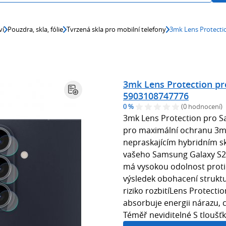
ví
Pouzdra, skla, fólie
Tvrzená skla pro mobilní telefony
3mk Lens Protecti
3mk Lens Protection p
5903108747776
0 %
(0 hodnocení)
3mk Lens Protection pro S
pro maximální ochranu 3mk
nepraskajícím hybridním sk
vašeho Samsung Galaxy S26
má vysokou odolnost proti 
výsledek obohacení strukt
riziko rozbitíLens Protecti
absorbuje energii nárazu, co
Téměř neviditelné S tloušťk