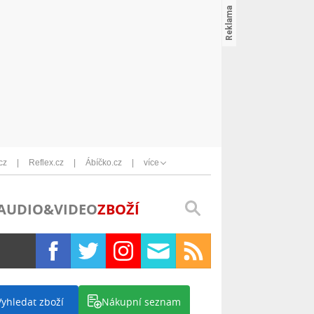
cz
Reflex.cz
Ábíčko.cz
více
AUDIO&VIDEO
ZBOŽÍ
Vyhledat zboží
Nákupní seznam