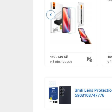
Previous
Kč
119 - 649 Kč
16
 obchodech
v 8 obchodech
v 
3mk Lens Protecti
5903108747776