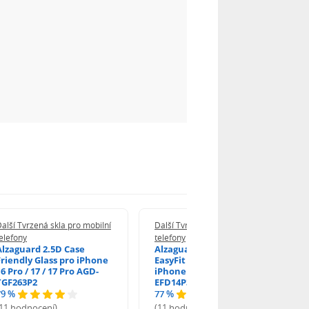
alší Tvrzená skla pro mobilní
Další Tvrzená skla pro mobilní
elefony
telefony
Alzaguard 2.5D Case
Alzaguard 2.5D Glass
Friendly Glass pro iPhone
EasyFit DustFree pro
6 Pro / 17 / 17 Pro AGD-
iPhone 16 Pro / 17 AGD-
TGF263P2
EFD14P3
79 %
77 %
(11 hodnocení)
(11 hodnocení)