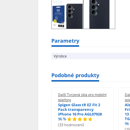
Parametry
Výrobce
Podobné produkty
 Tvrzená skla pro mobilní
Další Tvrzená skla pro mobilní
Dal
ony
telefony
tel
guard 2.5D Glass
Spigen Glass tR EZ Fit 2
Al
Fit DustFree pro
Pack transparency
Fr
ne 17 Pro Max AGD-
iPhone 16 Pro AGL07928
13 
479BDAP3
TG
96 %
96
(33 hodnocení)
odnocení)
(2