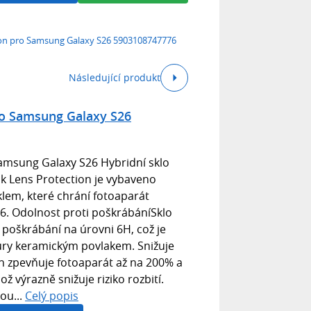
on pro Samsung Galaxy S26 5903108747776
Následující produkt
ro Samsung Galaxy S26
amsung Galaxy S26 Hybridní sklo
 Lens Protection je vybaveno
lem, které chrání fotoaparát
. Odolnost proti poškrábáníSklo
poškrábání na úrovni 6H, což je
ury keramickým povlakem. Snižuje
on zpevňuje fotoaparát až na 200% a
ž výrazně snižuje riziko rozbití.
ou...
Celý popis