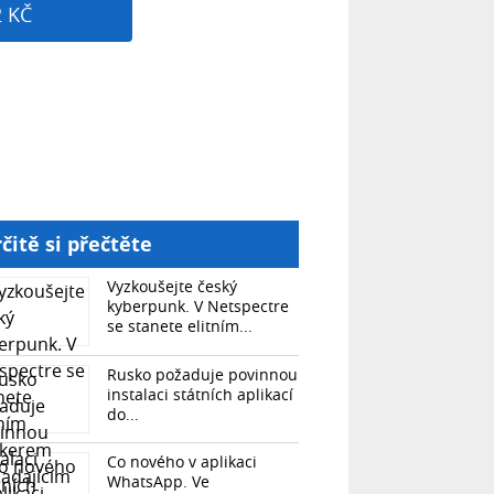
2 KČ
čitě si přečtěte
Vyzkoušejte český
kyberpunk. V Netspectre
se stanete elitním...
Rusko požaduje povinnou
instalaci státních aplikací
do...
Co nového v aplikaci
WhatsApp. Ve