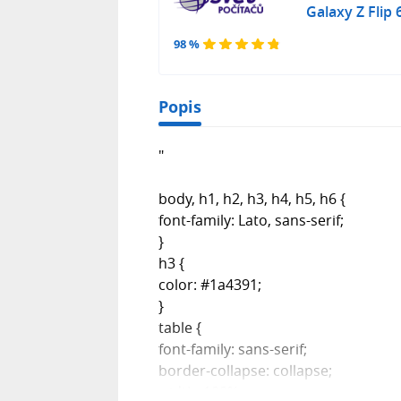
Galaxy Z Flip
98 %
Popis
"
body, h1, h2, h3, h4, h5, h6 {
font-family: Lato, sans-serif;
}
h3 {
color: #1a4391;
}
table {
font-family: sans-serif;
border-collapse: collapse;
width: 100%;