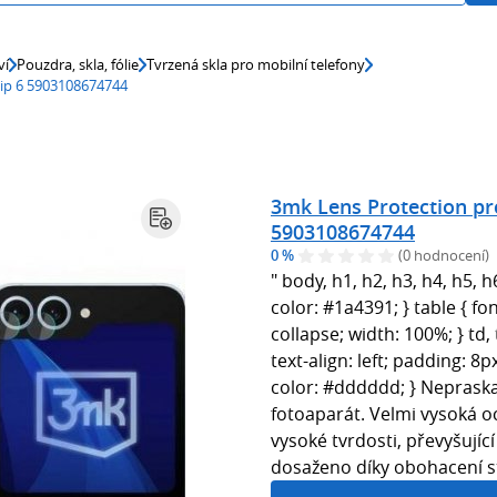
ví
Pouzdra, skla, fólie
Tvrzená skla pro mobilní telefony
lip 6 5903108674744
3mk Lens Protection pr
5903108674744
0 %
(0 hodnocení)
" body, h1, h2, h3, h4, h5, h6
color: #1a4391; } table { fo
collapse; width: 100%; } td
text-align: left; padding: 8
color: #dddddd; } Nepraskaj
fotoaparát. Velmi vysoká o
vysoké tvrdosti, převyšující
dosaženo díky obohacení s