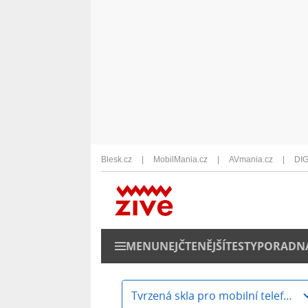
Blesk.cz
MobilMania.cz
AVmania.cz
DIG
MENU
NEJČTENĚJŠÍ
TESTY
PORADN
Tvrzená skla pro mobilní telefony