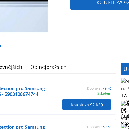
KOUPIT ZA 9
2
evnějších
Od nejdražších
Ur
tection pro Samsung
Doprava:
79 Kč
 6 - 5903108674744
Skladem
Koupit za 92 Kč
tection pro Samsung
Doprava:
69 Kč