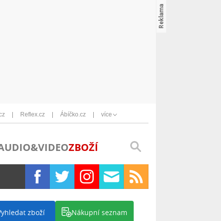
cz
Reflex.cz
Ábíčko.cz
více
AUDIO&VIDEO
ZBOŽÍ
Vyhledat zboží
Nákupní seznam