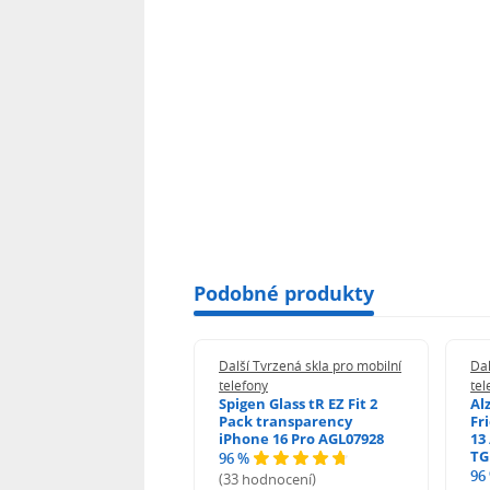
Lens Protection zpevňuje fotoaparát
Téměř neviditelné.
0,16 mm tloušťky zvětšuje dojem, že
"
Podobné produkty
 Tvrzená skla pro mobilní
Další Tvrzená skla pro mobilní
Dal
ony
telefony
tel
guard 2.5D Glass
Spigen Glass tR EZ Fit 2
Al
Fit DustFree pro
Pack transparency
Fr
ne 17 Pro Max AGD-
iPhone 16 Pro AGL07928
13 
479BDAP3
TG
96 %
96
(33 hodnocení)