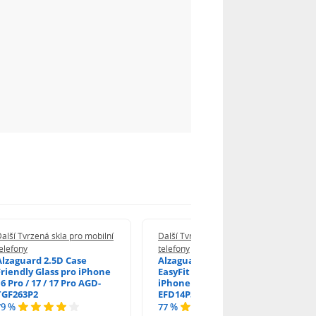
alší Tvrzená skla pro mobilní
Další Tvrzená skla pro mobilní
elefony
telefony
Alzaguard 2.5D Case
Alzaguard 2.5D Glass
Friendly Glass pro iPhone
EasyFit DustFree pro
6 Pro / 17 / 17 Pro AGD-
iPhone 16 Pro / 17 AGD-
TGF263P2
EFD14P3
79 %
77 %