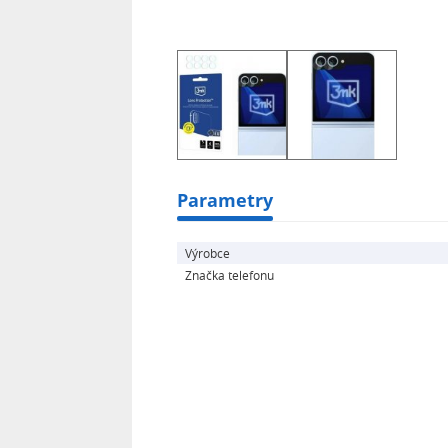
}
td, th {
border: 1px solid #dddddd;
text-align: left;
padding: 8px;
}
tr:nth-child(even) {
background-color: #dddddd;
Parametry
}
Nepraskající hybridní sklo chránící 
Výrobce
Značka telefonu
Velmi vysoká ochrana proti poškráb
Tak vysoké tvrdosti, převyšující tvr
struktury o dodatečný keramický po
Snižuje riziko rozbití.