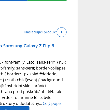
Následující produkt
o Samsung Galaxy Z Flip 6
 { font-family: Lato, sans-serif; } h3 {
nt-family: sans-serif; border-collapse:
, th { border: 1px solid #dddddd;
px; } tr:nth-child(even) { background-
ící hybridní sklo chránící
chrana proti poškrábání – 6H. Tak
 tvrdost ochranné fólie, bylo
truktury o dodatečný...
Celý popis