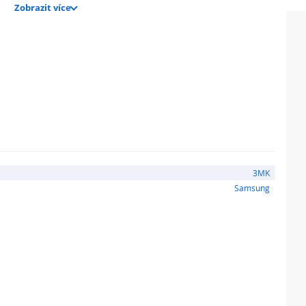
Zobrazit více
fotoaparát.
3MK
Samsung
ání – 6H.
dost ochranné fólie, bylo dosaženo díky obohacení
vlak.