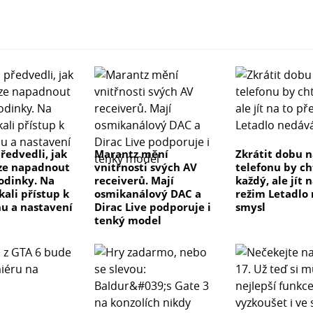
ředvedli, jak
Marantz mění
Zkrátit dobu n
ze napadnout
vnitřnosti svých AV
telefonu by ch
odinky. Na
receiverů. Mají
každý, ale jít 
kali přístup k
osmikanálový DAC a
režim Letadlo
u a nastavení
Dirac Live podporuje i
smysl
tenký model