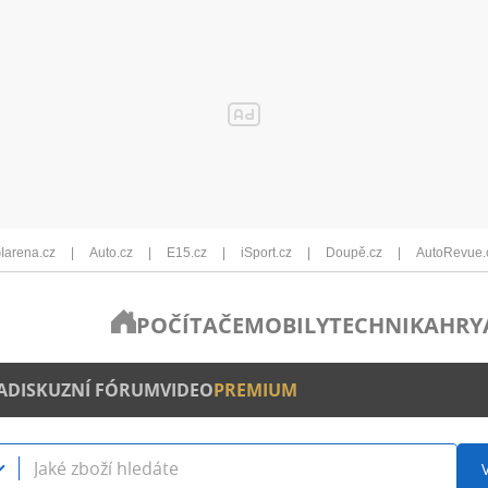
Iarena.cz
Auto.cz
E15.cz
iSport.cz
Doupě.cz
AutoRevue.
POČÍTAČE
MOBILY
TECHNIKA
HRY
A
DISKUZNÍ FÓRUM
VIDEO
PREMIUM