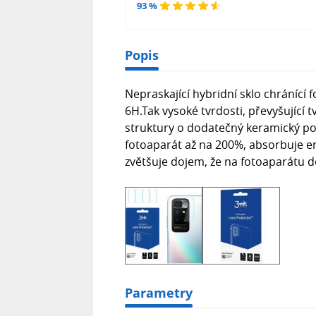
93 %
Popis
Nepraskající hybridní sklo chránící
6H.Tak vysoké tvrdosti, převyšující 
struktury o dodatečný keramický pov
fotoaparát až na 200%, absorbuje e
zvětšuje dojem, že na fotoaparátu d
Parametry