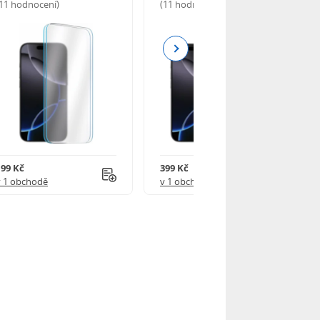
(11 hodnocení)
(11 hodnocení)
Next
199 Kč
399 Kč
v 1 obchodě
v 1 obchodě