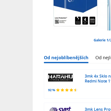
Galerie 1/
Od nejoblíbenějších
Od nejl
3mk 4x Sklo 
Redmi Note 11
92 %
3mk Lens Pro