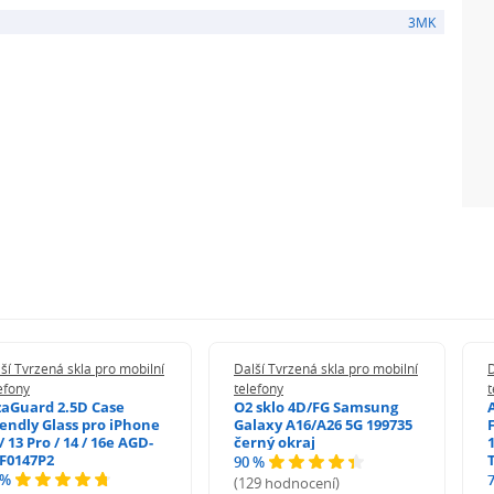
3MK
ší Tvrzená skla pro mobilní
Další Tvrzená skla pro mobilní
D
efony
telefony
t
zaGuard 2.5D Case
O2 sklo 4D/FG Samsung
iendly Glass pro iPhone
Galaxy A16/A26 5G 199735
/ 13 Pro / 14 / 16e AGD-
černý okraj
1
F0147P2
90 %
 %
(129 hodnocení)