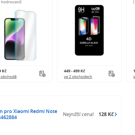
5 hodnocení)
9 Kč
449 - 499 Kč
1 obchodě
ve 2 obchodech
on pro Xiaomi Redmi Note
Nejnižší cena!
128 Kč
8462884