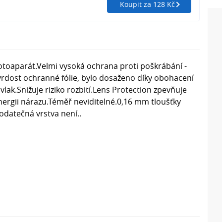
Koupit za 128 Kč
 fotoaparát.Velmi vysoká ochrana proti poškrábání -
tvrdost ochranné fólie, bylo dosaženo díky obohacení
lak.Snižuje riziko rozbití.Lens Protection zpevňuje
nergii nárazu.Téměř neviditelné.0,16 mm tloušťky
odatečná vrstva není..