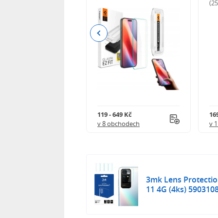
odnocení)
(2
Previous
Kč
119 - 649 Kč
16
 obchodech
v 8 obchodech
v 
3mk Lens Protecti
11 4G (4ks) 590310