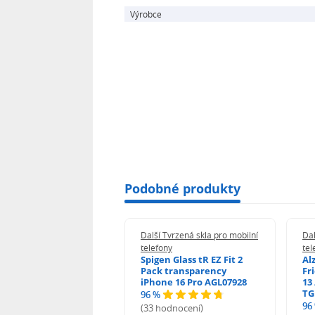
Výrobce
Podobné produkty
 Tvrzená skla pro mobilní
Další Tvrzená skla pro mobilní
Dal
ony
telefony
tel
guard 2.5D Glass
Spigen Glass tR EZ Fit 2
Al
Fit DustFree pro
Pack transparency
Fr
ne 17 Pro Max AGD-
iPhone 16 Pro AGL07928
13 
479BDAP3
TG
96 %
96
(33 hodnocení)