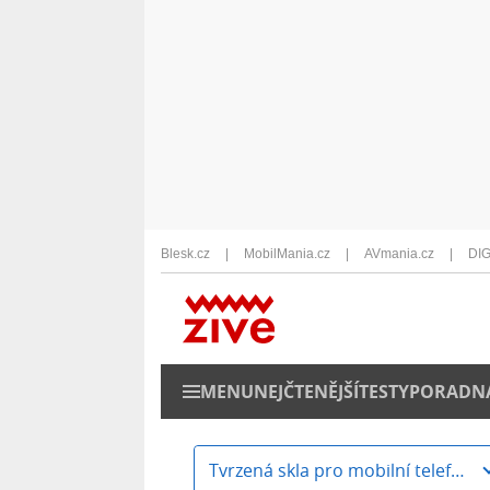
Blesk.cz
MobilMania.cz
AVmania.cz
DIG
MENU
NEJČTENĚJŠÍ
TESTY
PORADN
Tvrzená skla pro mobilní telefony