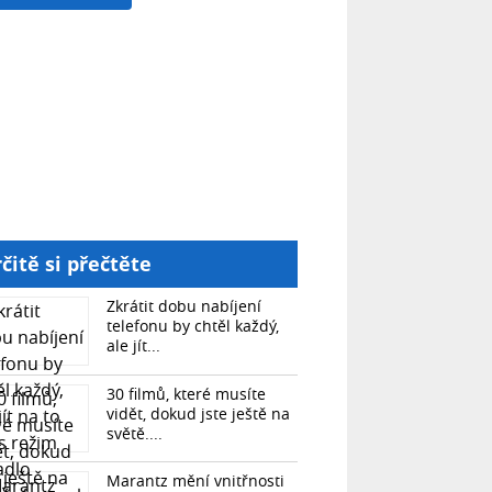
čitě si přečtěte
Zkrátit dobu nabíjení
telefonu by chtěl každý,
ale jít...
30 filmů, které musíte
vidět, dokud jste ještě na
světě....
Marantz mění vnitřnosti