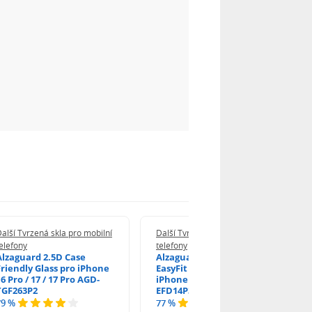
alší Tvrzená skla pro mobilní
Další Tvrzená skla pro mobilní
elefony
telefony
Alzaguard 2.5D Case
Alzaguard 2.5D Glass
Friendly Glass pro iPhone
EasyFit DustFree pro
6 Pro / 17 / 17 Pro AGD-
iPhone 16 Pro / 17 AGD-
TGF263P2
EFD14P3
79 %
77 %