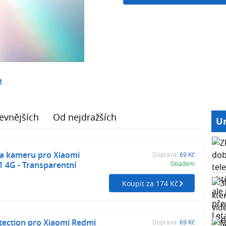
2
evnějších
Od nejdražších
Ur
na kameru pro Xiaomi
Doprava:
69 Kč
 4G - Transparentní
Skladem
Koupit za 174 Kč
tection pro Xiaomi Redmi
Doprava:
69 Kč