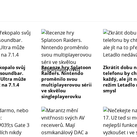
kopalo svůj
Recenze hry Splatoon
Zkrátit dobu n
 soundbar.
Raiders. Nintendo
telefonu by ch
e Ultra může
proměnilo svou
každý, ale jít 
 na 7.1.4
multiplayerovou sérii
režim Letadlo
ve skvělou
smysl
singleplayerovku