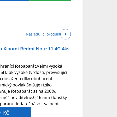
Následující produkt
o Xiaomi Redmi Note 11 4G 4ks
chránící fotoaparát.Velmi vysoká
6H.Tak vysoké tvrdosti, převyšující
lo dosaženo díky obohacení
mický povlak.Snižuje riziko
evňuje fotoaparát až na 200%,
éměř neviditelné.0,16 mm tloušťky
aparátu dodatečná vrstva není..
4 KČ