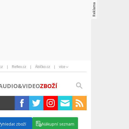
cz
Reflex.cz
Ábíčko.cz
více
AUDIO&VIDEO
ZBOŽÍ
Vyhledat zboží
Nákupní seznam