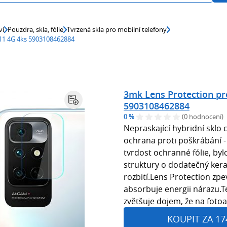
ví
Pouzdra, skla, fólie
Tvrzená skla pro mobilní telefony
11 4G 4ks 5903108462884
3mk Lens Protection pr
5903108462884
0 %
(0 hodnocení)
Nepraskající hybridní sklo 
ochrana proti poškrábání - 
tvrdost ochranné fólie, by
struktury o dodatečný kera
rozbití.Lens Protection zp
absorbuje energii nárazu.T
zvětšuje dojem, že na foto
KOUPIT ZA 17