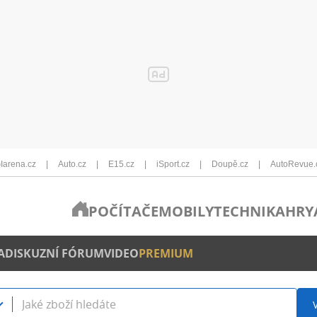
Iarena.cz
Auto.cz
E15.cz
iSport.cz
Doupě.cz
AutoRevue.
POČÍTAČE
MOBILY
TECHNIKA
HRY
A
DISKUZNÍ FÓRUM
VIDEO
PREMIUM