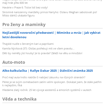
mají hrát přes 600 let
Havárie v Praze 6: Tisíce lidí bez vody!
Skromné narozeniny manželky prince Harryho: Oslavu Meghan sabotovali psi!
Místo dárků ukázala figuru
Pro ženy a maminky
Nejčastější novoroční předsevzetí
Miminko a mráz
Jak vybírat
letní dovolenou
Thajské nudle s červeným kari a paprikami
Kamila Nývltová (37): Občas potřebuji mít ve všem pravdu...
Děti by neměly jíst houby! Je to pravda? Záleží na věku a množství
Auto-moto
Alko-kalkulačka
Rallye Dakar 2025
Dálniční známka 2025
Proč mají auta hrdlo nádrže či nabíjecí zásuvku na různých stranách?
Pérez je se svým comebackem zatím velmi spokojen. Dokázal jsem, že stále patřím
k nejlepším, říká
Hledáme zlatý ročník: 25 let vývoje asistentů a emisních systémů v autech
Věda a technika