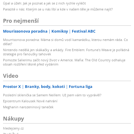
Úpal a úžeh: Jak je poznat a jak se z nich rychle vyléčit
Parazité v nás: Kterým se u nás líbí a kde v našem těle je můžeme najít?
Pro nejmenší
Mourissonova poradna
Komiksy
Festival ABC
Mourrisonova poradna: Máma si domů vodí kamarádku, kterou nemám ráda. Co
dělat?
Nintendo nedělá jen skákačky a arkády. Fire Emblem: Fortune's Weave je pořádná
strategie pro fanoušky tahovek
Pomozte Salierimu začít nový život v Americe. Mafia: The Old Country odhaluje
obsah rozšíření těsně před vydáním
Video
Prostor X
Branky, body, kokoti
Fortuna liga
Poslední sklenička se Samem Neillem: Už jsem vám to vyprávěl?
Epicentrum Kalousek Nové nahrání
Meghanin narozeninový taneček
Nákupy
hledejceny.cz