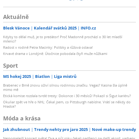
Aktuálně
Blesk Vánoce
Kalendář svátků 2025
INFO.cz
Kdyby to dělal muž, je to predátor! Proč Madonně prochází o 30 let mladší
milenci?
Radost v rodině Petra Macinky: Polibky a růžová oslava!
Krvavé drama v Londýně: Útočnice pobodala čtyři muže nůžkami
Sport
MS hokej 2025
Biatlon
Liga mistrů
Brabenec v Brně znovu oživí silnou rodinnou značku. Vegas? Kasina šla úplně
mimo mě
Etická komise rozdala tvrdé tresty: Dokonce i 30 měsíců! Pokazil si Šigut kariéru?
Okuliar zpět ve hře o NHL: Čekal jsem, co Pittsburgh nabídne. Vrátí se někdy do
Hradce?
Móda a krása
Jak zhubnout
Trendy nehty pro jaro 2025
Nové make-up trendy
Nejpomalejší koncert světa! Dva a půl roku čekali nadšenci na další akord, varhany