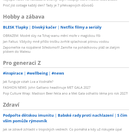
Proč jíst cottage každý den? Tady je 7 překvapivých důvodů
Hobby a zábava
BLESK Tlapky
Divoký kačer
Netflix filmy a seriály
OBRAZEM: Modré slzy na Tchaj-wanu mění moře v magickou říši
Jan Faltus: Vždycky mně přišlo trošku zvrhlé splachovat pitnou vodou
Zapomeňte na rozpálené Středomoří! Zamiřte na pohádkovou pláž se zlatým
pískem do Walesu
Pro generaci Z
#inspirace
#wellbeing
#news
Jak funguje vztah Lva a Vodnáře?
FASHION NEWS: John Galliano headlinuje MET GALA 2027
Pop Culture Wrap: Madison Beer řekla ano a Met Gala odhalilo téma pro rok 2027!
Zdraví
Podpořte dětskou imunitu
Babské rady proti nachlazení
S čím
vším pomůže rýmovník
Jak se zdravě zchladit v tropických vedrech: Co pomáhá a kdy už riskujete úpal