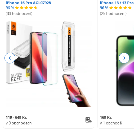
iPhone 16 Pro AGL07928
iPhone 13 / 13 Pr
96 %
96 %
(33 hodnocení)
(25 hodnocení)
Previous
Next
119 - 649 Kč
169 Kč
v 9 obchodech
v 1 obchodě