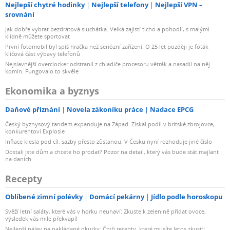
Nejlepší chytré hodinky
Nejlepší telefony
Nejlepší VPN –
srovnání
Jak dobře vybrat bezdrátová sluchátka. Velká zajistí ticho a pohodlí, s malými
klidně můžete sportovat
První fotomobil byl spíš hračka než seriózní zařízení. O 25 let později je foťák
klíčová část výbavy telefonů
Nejslavnější overclocker odstranil z chladiče procesoru větrák a nasadil na něj
komín. Fungovalo to skvěle
Ekonomika a byznys
Daňové přiznání
Novela zákoníku práce
Nadace EPCG
Český byznysový tandem expanduje na Západ. Získal podíl v britské zbrojovce,
konkurentovi Explosie
Inflace klesla pod cíl, sazby přesto zůstanou. V Česku nyní rozhoduje jiné číslo
Dostali jste dům a chcete ho prodat? Pozor na detail, který vás bude stát majlant
na daních
Recepty
Oblíbené zimní polévky
Domácí pekárny
Jídlo podle horoskopu
Svěží letní saláty, které vás v horku neunaví: Zkuste k zelenině přidat ovoce,
výsledek vás mile překvapí!
Nejlepší nálev na nakládané okurky: Čtyři recepty, které musíte letos zkusit!