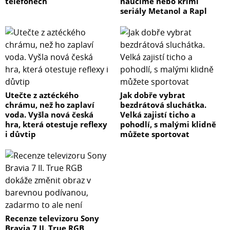
telefonech
naučíme nebo krimi
seriály Metanol a Rapl
Utečte z aztéckého
Jak dobře vybrat
chrámu, než ho zaplaví
bezdrátová sluchátka.
voda. Vyšla nová česká
Velká zajistí ticho a
hra, která otestuje reflexy
pohodlí, s malými klidně
i důvtip
můžete sportovat
Recenze televizoru Sony
Bravia 7 II. True RGB