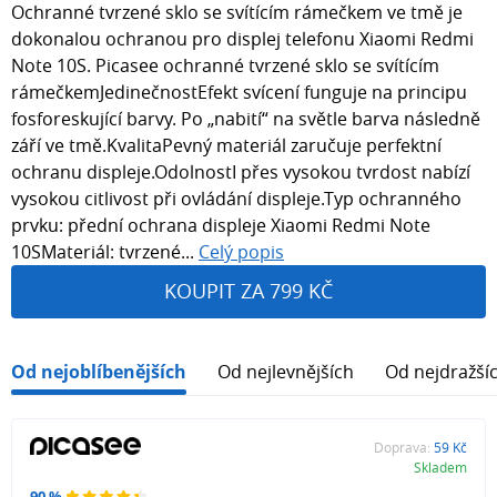
Ochranné tvrzené sklo se svítícím rámečkem ve tmě je
dokonalou ochranou pro displej telefonu Xiaomi Redmi
Note 10S. Picasee ochranné tvrzené sklo se svítícím
rámečkemJedinečnostEfekt svícení funguje na principu
fosforeskující barvy. Po „nabití“ na světle barva následně
září ve tmě.KvalitaPevný materiál zaručuje perfektní
ochranu displeje.OdolnostI přes vysokou tvrdost nabízí
vysokou citlivost při ovládání displeje.Typ ochranného
prvku: přední ochrana displeje Xiaomi Redmi Note
10SMateriál: tvrzené...
Celý popis
KOUPIT ZA 799 KČ
Od nejoblíbenějších
Od nejlevnějších
Od nejdražší
Doprava:
59 Kč
Skladem
90 %