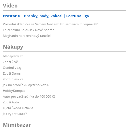
Video
Prostor X
Branky, body, kokoti
Fortuna liga
Poslední sklenička se Samem Neillem: Už jsem vám to vyprávěl?
Epicentrum Kalousek Nové nahrání
Meghanin narozeninový taneček
Nákupy
hledejceny.cz
Zboží Živě
Osobní vozy
Zboží Dáma
zbozi.blesk.cz
Jak na prohlídku ojetého vozu?
HobbyKompas
Auto pro začátečníka do 100 000 Kč
Zboží Auto
Ojetá Škoda Octavia
Jak vybrat auto?
Mimibazar