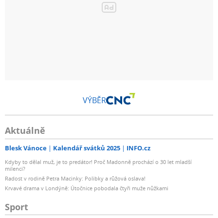
VÝBĚR
Aktuálně
Blesk Vánoce
Kalendář svátků 2025
INFO.cz
Kdyby to dělal muž, je to predátor! Proč Madonně prochází o 30 let mladší
milenci?
Radost v rodině Petra Macinky: Polibky a růžová oslava!
Krvavé drama v Londýně: Útočnice pobodala čtyři muže nůžkami
Sport