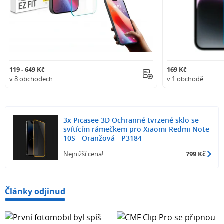
119 - 649 Kč
169 Kč
v 8 obchodech
v 1 obchodě
3x Picasee 3D Ochranné tvrzené sklo se
svítícím rámečkem pro Xiaomi Redmi Note
10S - Oranžová - P3184
Nejnižší cena!
799 Kč
Články odjinud