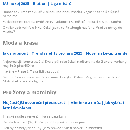
MS hokej 2025
Biatlon
Liga mistrů
Brabenec v Brně znovu oživí silnou rodinnou značku. Vegas? Kasina šla úplně
mimo mě
Etická komise rozdala tvrdé tresty: Dokonce i 30 měsíců! Pokazil si Šigut kariéru?
Okuliar zpět ve hře o NHL: Čekal jsem, co Pittsburgh nabídne. Vrátí se někdy do
Hradce?
Móda a krása
Jak zhubnout
Trendy nehty pro jaro 2025
Nové make-up trendy
Nejpomalejší koncert světa! Dva a půl roku čekali nadšenci na další akord, varhany
mají hrát přes 600 let
Havárie v Praze 6: Tisíce lidí bez vody!
Skromné narozeniny manželky prince Harryho: Oslavu Meghan sabotovali psi!
Místo dárků ukázala figuru
Pro ženy a maminky
Nejčastější novoroční předsevzetí
Miminko a mráz
Jak vybírat
letní dovolenou
Thajské nudle s červeným kari a paprikami
Kamila Nývltová (37): Občas potřebuji mít ve všem pravdu...
Děti by neměly jíst houby! Je to pravda? Záleží na věku a množství