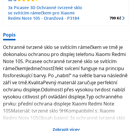
3x Picasee 3D Ochranné tvrzené sklo
se svítícím rámečkem pro Xiaomi
Redmi Note 10S - Oranžová - P3184
799 Kč
Popis
Ochranné tvrzené sklo se svítícím rámečkem ve tmě je
dokonalou ochranou pro displej telefonu Xiaomi Redmi
Note 10S. Picasee ochranné tvrzené sklo se svítícím
rámečkemJedinečnostEfekt svícení funguje na principu
fosforeskující barvy. Po „nabití“ na světle barva následně
září ve tmě.KvalitaPevný materiál zaručuje perfektní
ochranu displeje.OdolnostI přes vysokou tvrdost nabízí
vysokou citlivost při ovládání displeje.Typ ochranného
prvku: přední ochrana displeje Xiaomi Redmi Note
10SMateriál: tvrzené sklo 9HKompatibilní s: Xiaomi
Redmi Note 10SObsah balení: 3x ochranné tvrzené sklo
se svítícím rámečkem pro Xiaomi Redmi Note 10S , 3x
Zobrazit více
hadřík pro aplikaci skla na displej telefonu. Fotografie