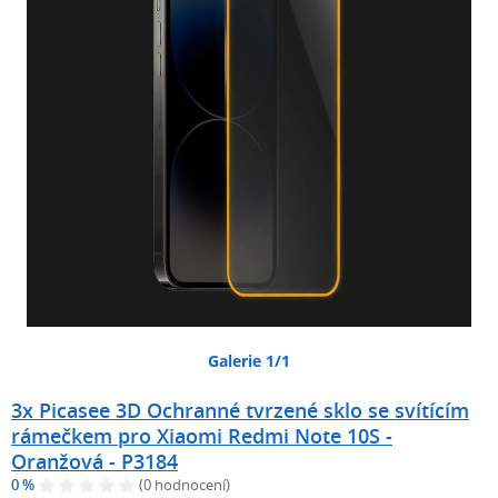
Galerie 1/1
3x Picasee 3D Ochranné tvrzené sklo se svítícím
rámečkem pro Xiaomi Redmi Note 10S -
Oranžová - P3184
0 %
(0 hodnocení)