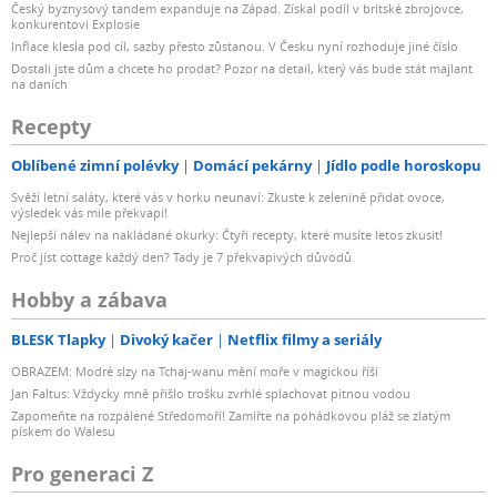
Český byznysový tandem expanduje na Západ. Získal podíl v britské zbrojovce,
konkurentovi Explosie
Inflace klesla pod cíl, sazby přesto zůstanou. V Česku nyní rozhoduje jiné číslo
Dostali jste dům a chcete ho prodat? Pozor na detail, který vás bude stát majlant
na daních
Recepty
Oblíbené zimní polévky
Domácí pekárny
Jídlo podle horoskopu
Svěží letní saláty, které vás v horku neunaví: Zkuste k zelenině přidat ovoce,
výsledek vás mile překvapí!
Nejlepší nálev na nakládané okurky: Čtyři recepty, které musíte letos zkusit!
Proč jíst cottage každý den? Tady je 7 překvapivých důvodů
Hobby a zábava
BLESK Tlapky
Divoký kačer
Netflix filmy a seriály
OBRAZEM: Modré slzy na Tchaj-wanu mění moře v magickou říši
Jan Faltus: Vždycky mně přišlo trošku zvrhlé splachovat pitnou vodou
Zapomeňte na rozpálené Středomoří! Zamiřte na pohádkovou pláž se zlatým
pískem do Walesu
Pro generaci Z