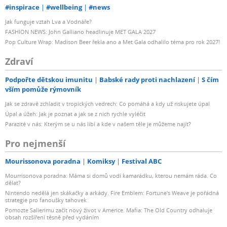
#inspirace
#wellbeing
#news
Jak funguje vztah Lva a Vodnáře?
FASHION NEWS: John Galliano headlinuje MET GALA 2027
Pop Culture Wrap: Madison Beer řekla ano a Met Gala odhalilo téma pro rok 2027!
Zdraví
Podpořte dětskou imunitu
Babské rady proti nachlazení
S čím
vším pomůže rýmovník
Jak se zdravě zchladit v tropických vedrech: Co pomáhá a kdy už riskujete úpal
Úpal a úžeh: Jak je poznat a jak se z nich rychle vyléčit
Parazité v nás: Kterým se u nás líbí a kde v našem těle je můžeme najít?
Pro nejmenší
Mourissonova poradna
Komiksy
Festival ABC
Mourrisonova poradna: Máma si domů vodí kamarádku, kterou nemám ráda. Co
dělat?
Nintendo nedělá jen skákačky a arkády. Fire Emblem: Fortune's Weave je pořádná
strategie pro fanoušky tahovek
Pomozte Salierimu začít nový život v Americe. Mafia: The Old Country odhaluje
obsah rozšíření těsně před vydáním