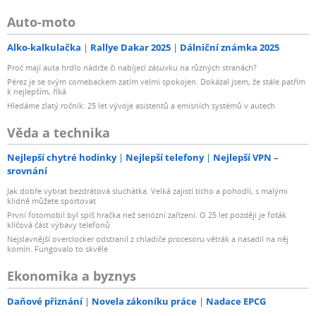
Auto-moto
Alko-kalkulačka
Rallye Dakar 2025
Dálniční známka 2025
Proč mají auta hrdlo nádrže či nabíjecí zásuvku na různých stranách?
Pérez je se svým comebackem zatím velmi spokojen. Dokázal jsem, že stále patřím
k nejlepším, říká
Hledáme zlatý ročník: 25 let vývoje asistentů a emisních systémů v autech
Věda a technika
Nejlepší chytré hodinky
Nejlepší telefony
Nejlepší VPN –
srovnání
Jak dobře vybrat bezdrátová sluchátka. Velká zajistí ticho a pohodlí, s malými
klidně můžete sportovat
První fotomobil byl spíš hračka než seriózní zařízení. O 25 let později je foťák
klíčová část výbavy telefonů
Nejslavnější overclocker odstranil z chladiče procesoru větrák a nasadil na něj
komín. Fungovalo to skvěle
Ekonomika a byznys
Daňové přiznání
Novela zákoníku práce
Nadace EPCG