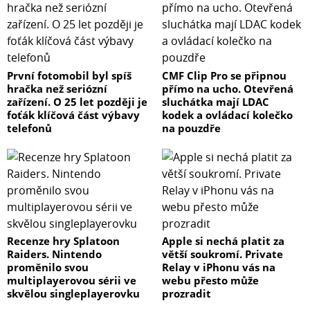
První fotomobil byl spíš
CMF Clip Pro se připnou
hračka než seriózní
přímo na ucho. Otevřená
zařízení. O 25 let později je
sluchátka mají LDAC
foťák klíčová část výbavy
kodek a ovládací kolečko
telefonů
na pouzdře
Recenze hry Splatoon
Apple si nechá platit za
Raiders. Nintendo
větší soukromí. Private
proměnilo svou
Relay v iPhonu vás na
multiplayerovou sérii ve
webu přesto může
skvělou singleplayerovku
prozradit