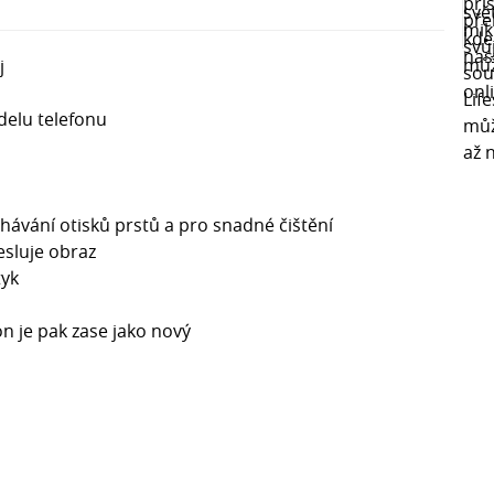
j
delu telefonu
chávání otisků prstů a pro snadné čištění
resluje obraz
tyk
fon je pak zase jako nový