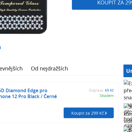
KOUPIT ZA 29
1
evnějších
Od nejdražších
Ur
 5D Diamond Edge pro
Doprava:
69 Kč
Phone 12 Pro Black / Černé
Skladem
Koupit za 299 Kč