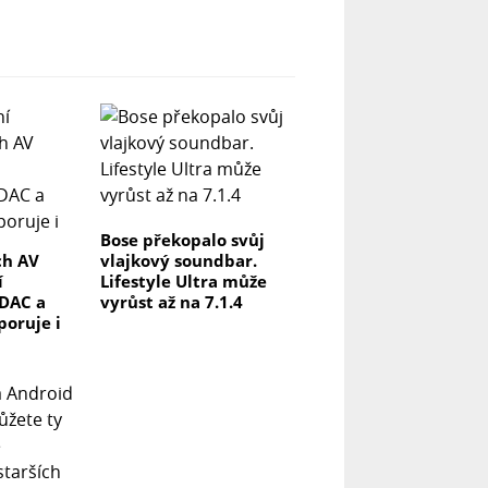
Bose překopalo svůj
ch AV
vlajkový soundbar.
í
Lifestyle Ultra může
DAC a
vyrůst až na 7.1.4
poruje i