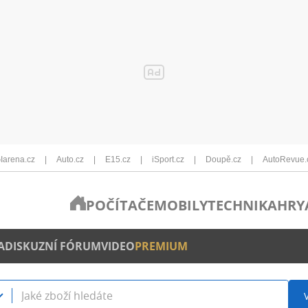
Iarena.cz
Auto.cz
E15.cz
iSport.cz
Doupě.cz
AutoRevue.
POČÍTAČE
MOBILY
TECHNIKA
HRY
A
DISKUZNÍ FÓRUM
VIDEO
PREMIUM