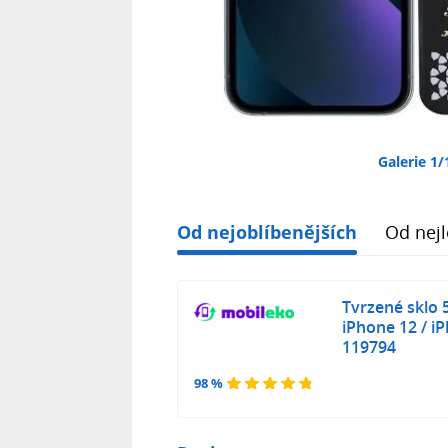
Galerie 1/
Od nejoblíbenějších
Od nejl
Tvrzené sklo
iPhone 12 / i
119794
98 %