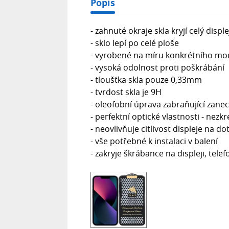
Popis
- zahnuté okraje skla kryjí celý disple
- sklo lepí po celé ploše
- vyrobené na míru konkrétního mo
- vysoká odolnost proti poškrábání
- tloušťka skla pouze 0,33mm
- tvrdost skla je 9H
- oleofobní úprava zabraňující zane
- perfektní optické vlastnosti - nezk
- neovlivňuje citlivost displeje na do
- vše potřebné k instalaci v balení
- zakryje škrábance na displeji, tele