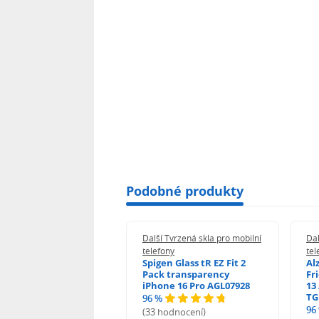
Podobné produkty
 Tvrzená skla pro mobilní
Další Tvrzená skla pro mobilní
Dal
ony
telefony
tel
guard 2.5D Glass
Spigen Glass tR EZ Fit 2
Al
Fit DustFree pro
Pack transparency
Fr
ne 17 Pro Max AGD-
iPhone 16 Pro AGL07928
13 
479BDAP3
TG
96 %
96
(33 hodnocení)