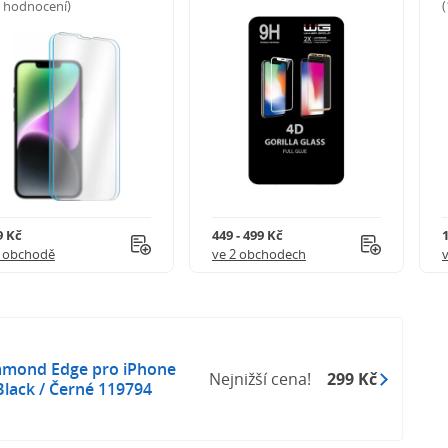
5 hodnocení)
9 Kč
449 - 499 Kč
1 obchodě
ve 2 obchodech
iamond Edge pro iPhone
Nejnižší cena!
299 Kč
Black / Černé 119794