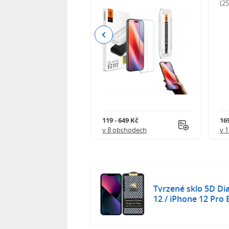
odnocení)
(2
Previous
Kč
119 - 649 Kč
16
 obchodech
v 8 obchodech
v 
Tvrzené sklo 5D D
12 / iPhone 12 Pro 