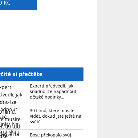
9 KČ
čitě si přečtěte
Experti předvedli, jak
snadno lze napadnout
dětské hodinky....
30 filmů, které musíte
vidět, dokud jste ještě na
světě....
Bose překopalo svůj