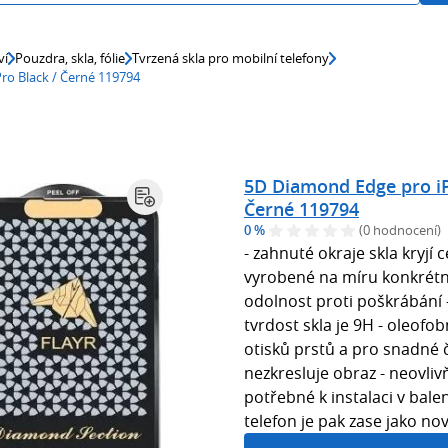
ví
Pouzdra, skla, fólie
Tvrzená skla pro mobilní telefony
ro Black / Černé 119794
5D Diamond Edge pro iP
Černé 119794
0 %
(0 hodnocení)
- zahnuté okraje skla kryjí ce
vyrobené na míru konkrétn
odolnost proti poškrábání 
tvrdost skla je 9H - oleofo
otisků prstů a pro snadné či
nezkresluje obraz - neovlivň
potřebné k instalaci v balen
telefon je pak zase jako no