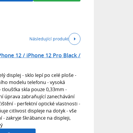
Následující produkt
hone 12 / iPhone 12 Pro Black /
lý displej - sklo lepí po celé ploše -
ího modelu telefonu - vysoká
- tloušťka skla pouze 0,33mm -
bní úprava zabraňující zanechávání
štění - perfektní optické vlastnosti -
uje citlivost displeje na dotyk - vše
í - zakryje škrábance na displeji,
vý