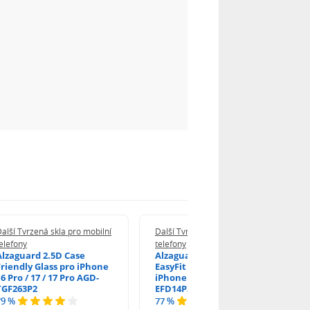
alší Tvrzená skla pro mobilní
Další Tvrzená skla pro mobilní
elefony
telefony
Alzaguard 2.5D Case
Alzaguard 2.5D Glass
Friendly Glass pro iPhone
EasyFit DustFree pro
6 Pro / 17 / 17 Pro AGD-
iPhone 16 Pro / 17 AGD-
TGF263P2
EFD14P3
79 %
77 %