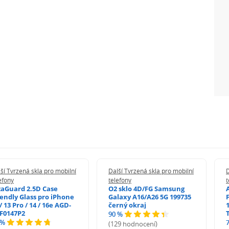
ší Tvrzená skla pro mobilní
Další Tvrzená skla pro mobilní
D
efony
telefony
t
zaGuard 2.5D Case
O2 sklo 4D/FG Samsung
iendly Glass pro iPhone
Galaxy A16/A26 5G 199735
/ 13 Pro / 14 / 16e AGD-
černý okraj
1
F0147P2
90 %
 %
(129 hodnocení)