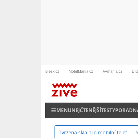
Blesk.cz
MobilMania.cz
AVmania.cz
DIG
MENU
NEJČTENĚJŠÍ
TESTY
PORADN
Tvrzená skla pro mobilní telefony