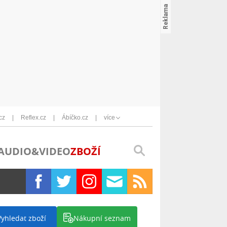
cz
Reflex.cz
Ábíčko.cz
více
AUDIO&VIDEO
ZBOŽÍ
Vyhledat zboží
Nákupní seznam