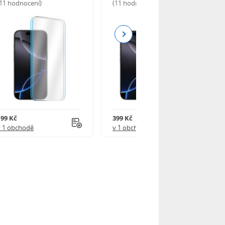
(11 hodnocení)
(11 hodnocení)
Next
199 Kč
399 Kč
v 1 obchodě
v 1 obchodě