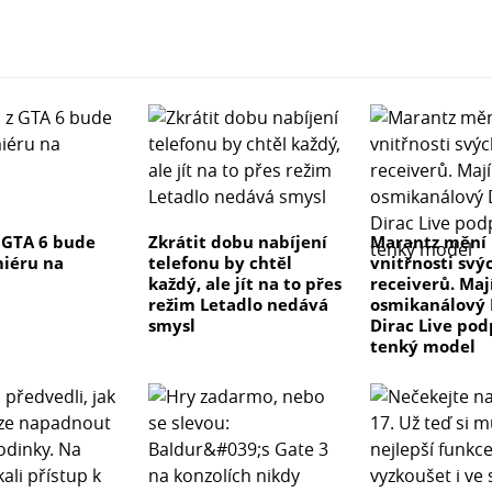
 GTA 6 bude
Zkrátit dobu nabíjení
Marantz mění
iéru na
telefonu by chtěl
vnitřnosti svý
každý, ale jít na to přes
receiverů. Maj
režim Letadlo nedává
osmikanálový 
smysl
Dirac Live pod
tenký model