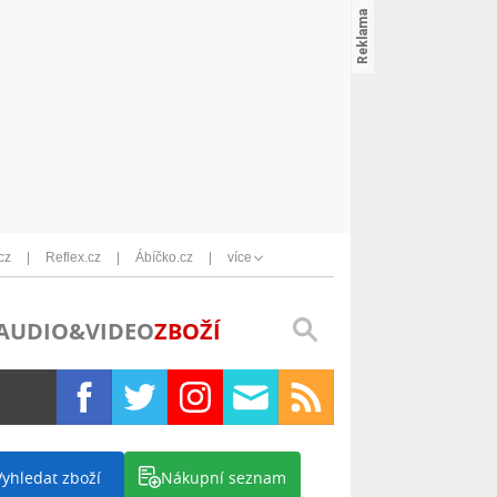
cz
Reflex.cz
Ábíčko.cz
více
AUDIO&VIDEO
ZBOŽÍ
Vyhledat zboží
Nákupní seznam