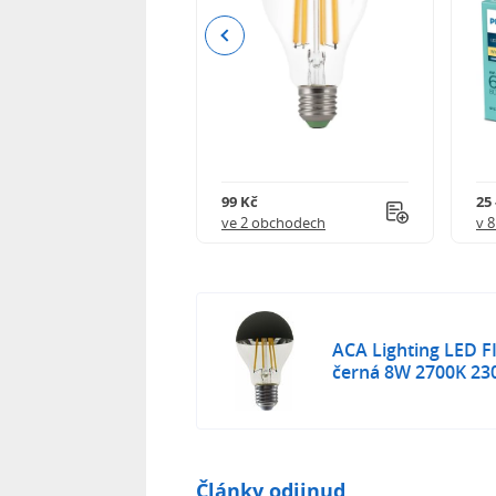
Previous
84 Kč
99 Kč
25 
 obchodech
ve 2 obchodech
v 
ACA Lighting LED 
černá 8W 2700K 23
Články odjinud