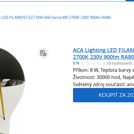
g LED FILAMENT E27 DIM A60 černá 8W 2700K 230V 900lm RA80
ACA Lighting LED FILA
2700K 230V 900lm RA80
0 %
(0 hodnocení)
Příkon: 8 W, Teplota barvy s
Životnost: 30000 hod, Napět
Světelný zdroj součástí: an
KOUPIT ZA 20