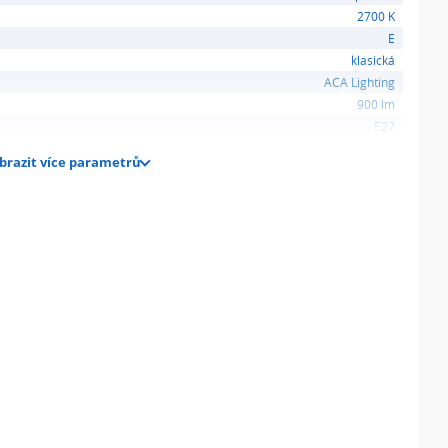
2700 K
E
klasická
ACA Lighting
900 lm
E27
brazit více parametrů