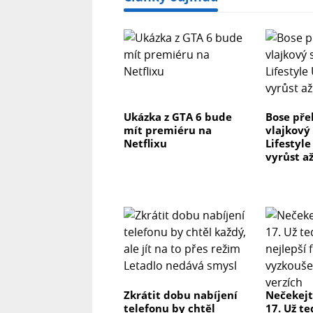
Ukázka z GTA 6 bude
Bose pře
mít premiéru na
vlajkový
Netflixu
Lifestyl
vyrůst až
Zkrátit dobu nabíjení
Nečekejt
telefonu by chtěl
17. Už te