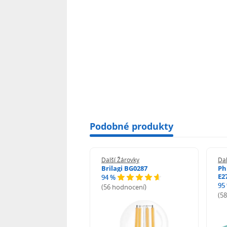
Podobné produkty
 Žárovky
Další Žárovky
Dal
ght LED žárovka 1.5W
Brilagi BG0287
Ph
20lm teplá bílá
E2
94 %
95
(56 hodnocení)
odnocení)
(5