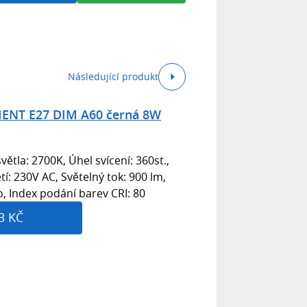
Následující produkt
MENT E27 DIM A60 černá 8W
větla: 2700K, Úhel svícení: 360st.,
í: 230V AC, Světelný tok: 900 lm,
o, Index podání barev CRI: 80
3 KČ