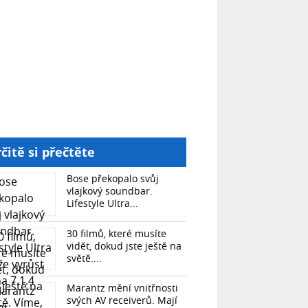
čitě si přečtěte
Bose překopalo svůj
vlajkový soundbar.
Lifestyle Ultra...
30 filmů, které musíte
vidět, dokud jste ještě na
světě....
Marantz mění vnitřnosti
svých AV receiverů. Mají