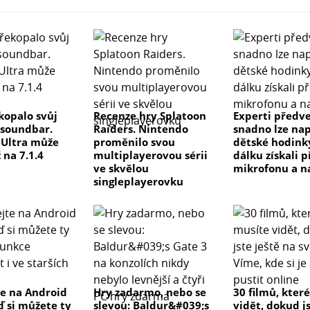
kopalo svůj
Recenze hry Splatoon
Experti předve
 soundbar.
Raiders. Nintendo
snadno lze na
e Ultra může
proměnilo svou
dětské hodink
 na 7.1.4
multiplayerovou sérii
dálku získali p
ve skvělou
mikrofonu a n
singleplayerovku
e na Android
Hry zadarmo, nebo se
30 filmů, kter
ď si můžete ty
slevou: Baldur&#039;s
vidět, dokud js