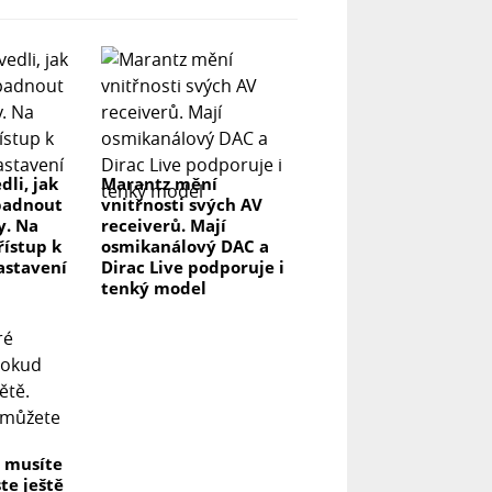
dli, jak
Marantz mění
padnout
vnitřnosti svých AV
y. Na
receiverů. Mají
řístup k
osmikanálový DAC a
astavení
Dirac Live podporuje i
tenký model
é musíte
te ještě