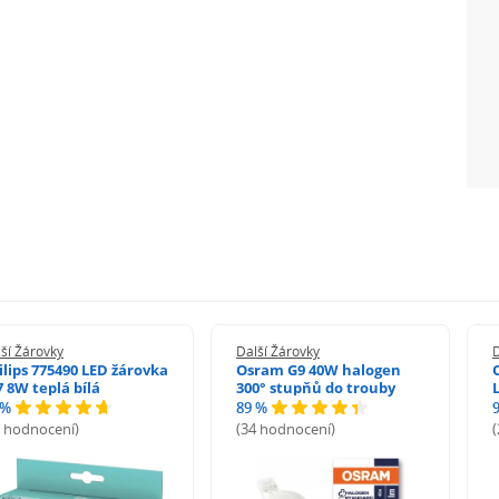
ší Žárovky
Další Žárovky
D
ilips 775490 LED žárovka
Osram G9 40W halogen
7 8W teplá bílá
300° stupňů do trouby
 %
89 %
8 hodnocení)
(34 hodnocení)