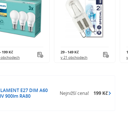
- 199 Kč
29 - 149 Kč
1
8 obchodech
v 21 obchodech
FILAMENT E27 DIM A60
Nejnižší cena!
199 Kč
0V 900lm RA80