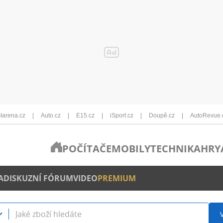
Iarena.cz
Auto.cz
E15.cz
iSport.cz
Doupě.cz
AutoRevue.
POČÍTAČE
MOBILY
TECHNIKA
HRY
A
DISKUZNÍ FÓRUM
VIDEO
PREMIUM