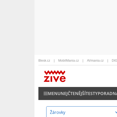
Blesk.cz
MobilMania.cz
AVmania.cz
DIG
MENU
NEJČTENĚJŠÍ
TESTY
PORADN
Žárovky