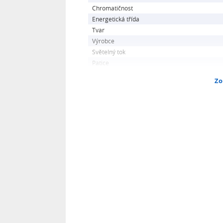
Chromatičnost
Energetická třída
Tvar
Výrobce
Světelný tok
Patice
Zo