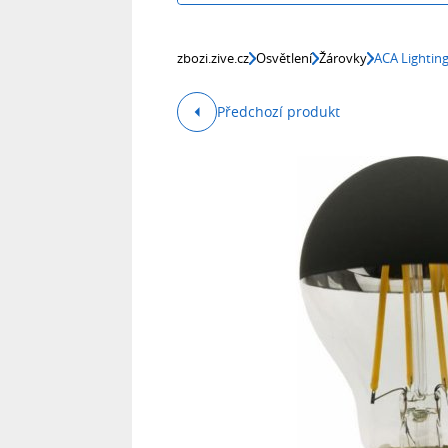
zbozi.zive.cz
Osvětlení
Žárovky
ACA Lightin
Předchozí produkt