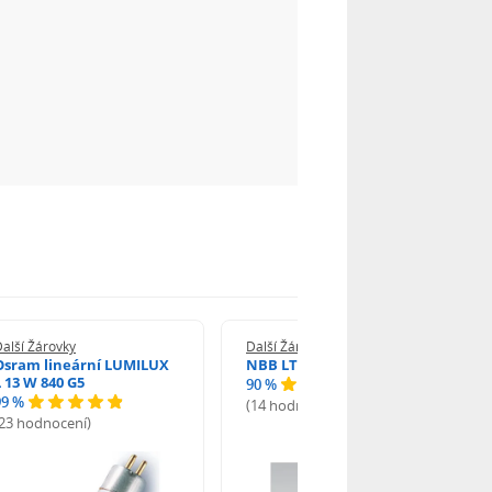
alší Žárovky
Další Žárovky
Osram lineární LUMILUX
NBB LT 13W T5 840 SHORT
L 13 W 840 G5
90 %
99 %
(14 hodnocení)
(23 hodnocení)