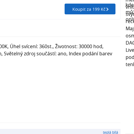
Koupit za 199 Kč
00K, Úhel svícení: 360st., Životnost: 30000 hod,
m, Světelný zdroj součástí: ano, Index podání barev
teplá bílá