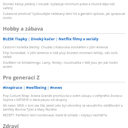
Domácí kečup pečený v troubě: Vyžaduje minimum práce a chutná lépe než
vařený
Cuketová zmrzlina? Vyzkoušejte nečekaný letní hit a geniální způsob, jak zpracovat
úrodu
Hobby a zábava
BLESK Tlapky
Divoký kačer
Netflix filmy a seriály
Cestovní horečka šlechty: Chuďas z Klatovska otrokářem v Jižní Americe
Filip Vondrášek: V Jižní Americe si lidé plují životem mnohem lehčeji, věci tolik
neřeší
Osvěžení ve Schladmingu: Lamy, ferraty i koulovačka v létě jsou jen pár hodin
autem
Pro generaci Z
#inspirace
#wellbeing
#news
Pop Culture Wrap: Ariana Grande promluvila o svém ústupu z veřejného života a
Sophia z KATSEYE si dává pauzu od skupiny
Alt news: MGK v tom zas lítá, Jared Leto byl obviněný ze sexuálního obtěžování a
zemřely Bonnie Tyler a Mary Morello
RECEPT: Perfektní letní kombinace, které tě zchladí, i kdybys nechtěl*a
Zdraví