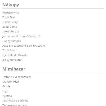
Nákupy
hledejceny.cz
Zboží Živě
Osobní vozy
Zboží Dáma
zbozi.blesk.cz
Jak na prohlídku ojetého vozu?
HobbyKompas
Auto pro začátečníka do 100 000 Kč
Zboží Auto
Ojetá Škoda Octavia
Jak vybrat auto?
Mimibazar
Testujte s Mimibazarem
Monster High
Barbie
Lego
Pyžama
Kosmetika a parfémy
Teplákové soupravy