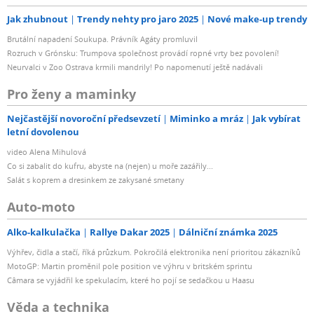
Jak zhubnout
Trendy nehty pro jaro 2025
Nové make-up trendy
Brutální napadení Soukupa. Právník Agáty promluvil
Rozruch v Grónsku: Trumpova společnost provádí ropné vrty bez povolení!
Neurvalci v Zoo Ostrava krmili mandrily! Po napomenutí ještě nadávali
Pro ženy a maminky
Nejčastější novoroční předsevzetí
Miminko a mráz
Jak vybírat
letní dovolenou
video Alena Mihulová
Co si zabalit do kufru, abyste na (nejen) u moře zazářily...
Salát s koprem a dresinkem ze zakysané smetany
Auto-moto
Alko-kalkulačka
Rallye Dakar 2025
Dálniční známka 2025
Výhřev, čidla a stačí, říká průzkum. Pokročilá elektronika není prioritou zákazníků
MotoGP: Martin proměnil pole position ve výhru v britském sprintu
Câmara se vyjádřil ke spekulacím, které ho pojí se sedačkou u Haasu
Věda a technika