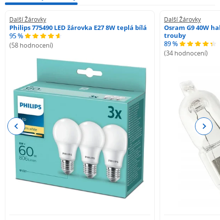
Další Žárovky
Další Žárovky
Philips 775490 LED žárovka E27 8W teplá bílá
Osram G9 40W hal
trouby
95 %
89 %
(58 hodnocení)
(34 hodnocení)
Previous
Next