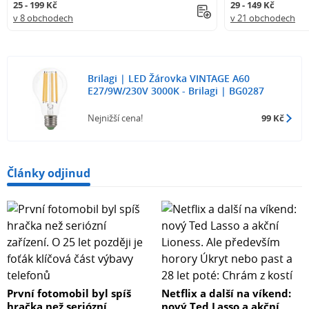
25 - 199 Kč
29 - 149 Kč
v 8 obchodech
v 21 obchodech
Brilagi | LED Žárovka VINTAGE A60
E27/9W/230V 3000K - Brilagi | BG0287
Nejnižší cena!
99 Kč
Články odjinud
První fotomobil byl spíš
Netflix a další na víkend:
hračka než seriózní
nový Ted Lasso a akční