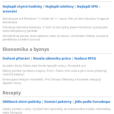
Nejlepší chytré hodinky
Nejlepší telefony
Nejlepší VPN –
srovnání
Aktualizujte své Windows 11 Insider do 11. srpna. Pak už vám nebudou fungovat
aktualizace
Pokračuje záchrana Starshipu. V moři už dva týdny plave monstrum vysoké jako
sedmnáctipatrový panelák
Normálně za peníze, dnes zadarmo nebo se slevou: Univerzální čtečka, cloudová
peněženka a karetní survival
Ekonomika a byznys
Daňové přiznání
Novela zákoníku práce
Nadace EPCG
Za státní dluhy Česko platí čtvrté nejvyšší úroky v Evropské unii
Děsivý pohled na českou krajinu. Proč v Česku mizí voda a jak k tomu přispívají
rodinné bazény?
Emancipace českých miliardářů. Proč Strnad, Křetínský a Komárek nakupují
západní ikony
Recepty
Oblíbené zimní polévky
Domácí pekárny
Jídlo podle horoskopu
Sladký poklad u cesty: Využijte letní špendlíky do tvarohového koláče, marmelády
nebo kompotu