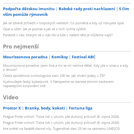
Podpořte dětskou imunitu
Babské rady proti nachlazení
S čím
vším pomůže rýmovník
Jak se zdravě zchladit v tropických vedrech: Co pomáhá a kdy už riskujete úpal
Úpal a úžeh: Jak je poznat a jak se z nich rychle vyléčit
Parazité v nás: Kterým se u nás líbí a kde v našem těle je můžeme najít?
Pro nejmenší
Mourissonova poradna
Komiksy
Festival ABC
Mourrisonova poradna: Jsem líná a nic se mi nechce dělat: Kdy jde o únavu a kdy
o lenost?
Česká společnost ornitologická slaví 100 let: Jak chrání ptáky v ČR?
Vyzkoušejte český kyberpunk. V Netspectre se stanete elitním hackerem
napadajícím korporátní sítě
Video
Prostor X
Branky, body, kokoti
Fortuna liga
Prague Pride vrcholí: Tisíce lidí v ulicích, jde duhový průvod! (8. srpna 2026)
Prague Pride vrcholí: Tisíce lidí v ulicích, jde duhový průvod! (8. srpna 2026)
Hra světel na fasádě slavné vily: Tugendhat slaví 25 let na seznamu UNESCO