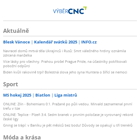
VÝBĚR
Aktuálně
Blesk Vánoce
Kalendář svátků 2025
INFO.cz
Navracel domů mrtvá těla Ukrajinců i Rusů: Smrt válečného hrdiny oznámila
zdrcená manželka
Více lásky pro všechny. Prahou prošel Prague Pride, na účastníky pokřikovali
pobožní odpůrci
Biden kvůli rakovině trpí! Bolestná slova jeho syna Huntera o šířící se nemoci
Sport
MS hokej 2025
Biatlon
Liga mistrů
ONLINE: Zlín - Bohemians 0:1. Pražané po půli vedou. Mirvald zaznamenal první
trefu v lize
ONLINE: Teplice - Plzeň 3:4. Sedm branek v prvním poločase je vyrovnaný rekord
české ligy
Gning se trápí: v Baníku je pět měsíců bez bodu! Důvody se opakují u tří trenérů
Móda a krása