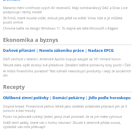
Marantz mění vnitřnosti svých AV receiverů. Mají osmikanálový DAC a Dirac Live
podporuje i tenký model
30 filmů, které musíte vidět, dokud jste ještě na světě. Víme, kde si je můžete
pustit online
Chrome kašle na design Windows 11. To stejné ale dělá Microsoft s Edgem
Ekonomika a byznys
Daňové přiznání
Novela zákoníku práce
Nadace EPCG
Obří obchod v letectví. Americké Apollo kupuje easyJet za 161 miliard korun
Tekuté zlato opět dostojí své přezdívce. Zdražení běžné potraviny brzy pocítí i Češi
AI místo finančního poradce? Test odhalil neexistující produkty i rady ze sociálních
sítí
Recepty
Oblíbené zimní polévky
Domácí pekárny
Jídlo podle horoskopu
Oopsie bread: Proteinové pečivo lehké jako obláček zvládnete připravit jen ze 3
surovin a bez mouky
Pozor na jedovaté cukety! Jeden jasný znak prozradí, že se jim máte vyhnout
Svěží letní saláty, které vás v horku neunaví: Zkuste k zelenině přidat ovoce,
výsledek vás mile překvapí!