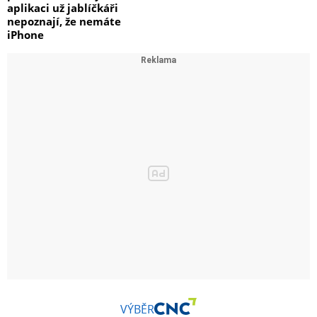
aplikaci už jablíčkáři
nepoznají, že nemáte
iPhone
VÝBĚR