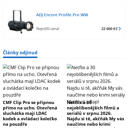
ADJ Encore Profile Pro WW
Nejnižší cena!
22 600 Kč
Články odjinud
CMF Clip Pro se připnou
Netflix a 30
přímo na ucho. Otevřená
nejoblíbenějších filmů a
sluchátka mají LDAC
seriálů v srpnu 2026.
kodek a ovládací kolečko
Najdu si tě, akčňák My vás
na pouzdře
naučíme nebo krimi