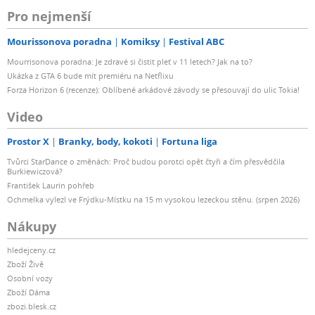
Pro nejmenší
Mourissonova poradna
Komiksy
Festival ABC
Mourrisonova poradna: Je zdravé si čistit pleť v 11 letech? Jak na to?
Ukázka z GTA 6 bude mít premiéru na Netflixu
Forza Horizon 6 (recenze): Oblíbené arkádové závody se přesouvají do ulic Tokia!
Video
Prostor X
Branky, body, kokoti
Fortuna liga
Tvůrci StarDance o změnách: Proč budou porotci opět čtyři a čím přesvědčila
Burkiewiczová?
František Laurin pohřeb
Ochmelka vylezl ve Frýdku-Místku na 15 m vysokou lezeckou stěnu. (srpen 2026)
Nákupy
hledejceny.cz
Zboží Živě
Osobní vozy
Zboží Dáma
zbozi.blesk.cz