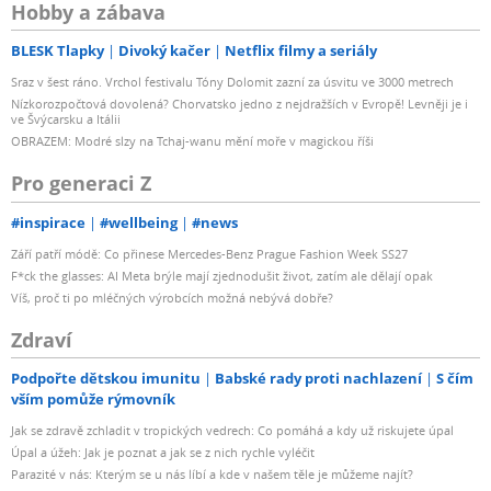
Hobby a zábava
BLESK Tlapky
Divoký kačer
Netflix filmy a seriály
Sraz v šest ráno. Vrchol festivalu Tóny Dolomit zazní za úsvitu ve 3000 metrech
Nízkorozpočtová dovolená? Chorvatsko jedno z nejdražších v Evropě! Levněji je i
ve Švýcarsku a Itálii
OBRAZEM: Modré slzy na Tchaj-wanu mění moře v magickou říši
Pro generaci Z
#inspirace
#wellbeing
#news
Září patří módě: Co přinese Mercedes-Benz Prague Fashion Week SS27
F*ck the glasses: AI Meta brýle mají zjednodušit život, zatím ale dělají opak
Víš, proč ti po mléčných výrobcích možná nebývá dobře?
Zdraví
Podpořte dětskou imunitu
Babské rady proti nachlazení
S čím
vším pomůže rýmovník
Jak se zdravě zchladit v tropických vedrech: Co pomáhá a kdy už riskujete úpal
Úpal a úžeh: Jak je poznat a jak se z nich rychle vyléčit
Parazité v nás: Kterým se u nás líbí a kde v našem těle je můžeme najít?