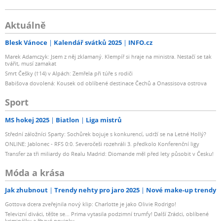
Aktuálně
Blesk Vánoce
Kalendář svátků 2025
INFO.cz
Marek Adamczyk: Jsem z něj zklamaný. Klempíř si hraje na ministra. Nestačí se tak
tvářit, musí zamakat
Smrt Češky (†14) v Alpách: Zemřela při túře s rodiči
Babišova dovolená: Kousek od oblíbené destinace Čechů a Onassisova ostrova
Sport
MS hokej 2025
Biatlon
Liga mistrů
Střední záložníci Sparty: Sochůrek bojuje s konkurencí, udrží se na Letné Hollý?
ONLINE: Jablonec - RFS 0:0. Severočeši rozehráli 3. předkolo Konferenční ligy
Transfer za tři miliardy do Realu Madrid: Diomande měl před lety působit v Česku!
Móda a krása
Jak zhubnout
Trendy nehty pro jaro 2025
Nové make-up trendy
Gottova dcera zveřejnila nový klip: Charlotte je jako Olivie Rodrigo!
Televizní diváci, těšte se... Prima vytasila podzimní trumfy! Další Zrádci, oblíbené
kriminálky a žhavé novinky...