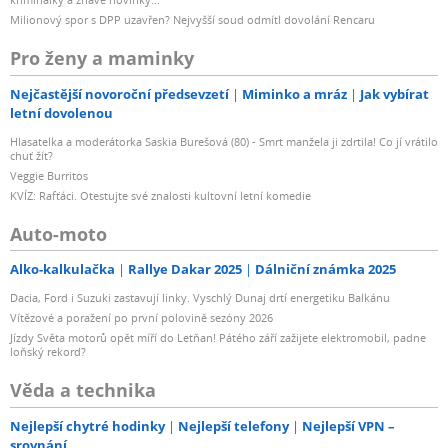
Milionový spor s DPP uzavřen? Nejvyšší soud odmítl dovolání Rencaru
Pro ženy a maminky
Nejčastější novoroční předsevzetí
Miminko a mráz
Jak vybírat
letní dovolenou
Hlasatelka a moderátorka Saskia Burešová (80) - Smrt manžela ji zdrtila! Co jí vrátilo
chuť žít?
Veggie Burritos
KVÍZ: Rafťáci. Otestujte své znalosti kultovní letní komedie
Auto-moto
Alko-kalkulačka
Rallye Dakar 2025
Dálniční známka 2025
Dacia, Ford i Suzuki zastavují linky. Vyschlý Dunaj drtí energetiku Balkánu
Vítězové a poražení po první polovině sezóny 2026
Jízdy Světa motorů opět míří do Letňan! Pátého září zažijete elektromobil, padne
loňský rekord?
Věda a technika
Nejlepší chytré hodinky
Nejlepší telefony
Nejlepší VPN –
srovnání