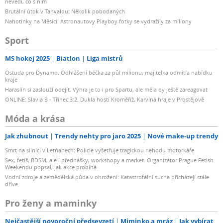
nevědí, co s ním
Brutální útok v Tanvaldu: Několik pobodaných
Nahotinky na Měsíci: Astronautovy Playboy fotky se vydražily za miliony
Sport
MS hokej 2025
Biatlon
Liga mistrů
Ostuda pro Dynamo. Odhlášení béčka za půl milionu, majitelka odmítla nabídku
kraje
Haraslín si zaslouží odejít. Výhra je to i pro Spartu, ale měla by ještě zareagovat
ONLINE: Slavia B - Třinec 3:2. Dukla hostí Kroměříž, Karviná hraje v Prostějově
Móda a krása
Jak zhubnout
Trendy nehty pro jaro 2025
Nové make-up trendy
Smrt na silnici v Letňanech: Policie vyšetřuje tragickou nehodu motorkáře
Sex, fetiš, BDSM, ale i přednášky, workshopy a market. Organizátor Prague Fetish
Weekendu popsal, jak akce probíhá
Vodní zdroje a zemědělská půda v ohrožení: Katastrofální sucha přicházejí stále
dříve
Pro ženy a maminky
Nejčastější novoroční předsevzetí
Miminko a mráz
Jak vybírat