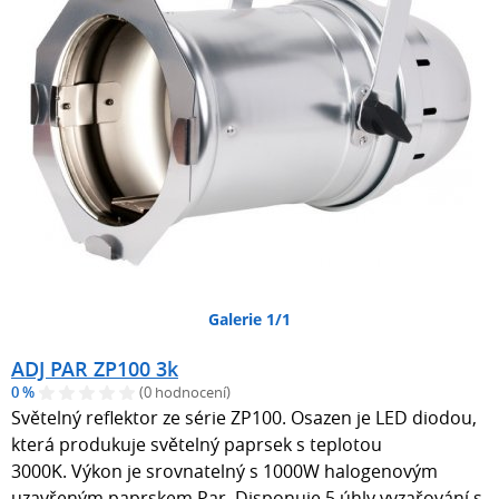
Galerie 1/1
ADJ PAR ZP100 3k
0 %
(0 hodnocení)
Světelný reflektor ze série ZP100. Osazen je LED diodou,
která produkuje světelný paprsek s teplotou
3000K. Výkon je srovnatelný s 1000W halogenovým
uzavřeným paprskem Par. Disponuje 5 úhly vyzařování s