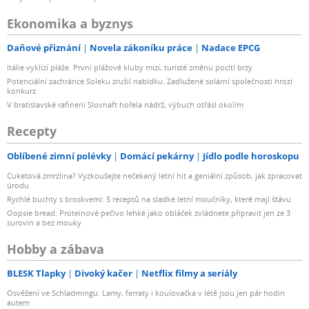
Ekonomika a byznys
Daňové přiznání
Novela zákoníku práce
Nadace EPCG
Itálie vyklízí pláže. První plážové kluby mizí, turisté změnu pocítí brzy
Potenciální zachránce Soleku zrušil nabídku. Zadlužené solární společnosti hrozí
konkurz
V bratislavské rafinerii Slovnaft hořela nádrž, výbuch otřásl okolím
Recepty
Oblíbené zimní polévky
Domácí pekárny
Jídlo podle horoskopu
Cuketová zmrzlina? Vyzkoušejte nečekaný letní hit a geniální způsob, jak zpracovat
úrodu
Rychlé buchty s broskvemi: 5 receptů na sladké letní moučníky, které mají šťávu
Oopsie bread: Proteinové pečivo lehké jako obláček zvládnete připravit jen ze 3
surovin a bez mouky
Hobby a zábava
BLESK Tlapky
Divoký kačer
Netflix filmy a seriály
Osvěžení ve Schladmingu: Lamy, ferraty i koulovačka v létě jsou jen pár hodin
autem