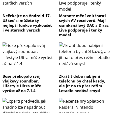
Nečekejte na Android 17.
Marantz mění vnitřnosti
Už teď si můžete ty
svých AV receiverů. Mají
nejlepší funkce vyzkoušet
osmikanálový DAC a Dirac
i ve starších verzích
Live podporuje i tenký
model
Bose překopalo svůj
Zkrátit dobu nabíjení
vlajkový soundbar.
telefonu by chtěl každý,
Lifestyle Ultra může
ale jít na to přes režim
vyrůst až na 7.1.4
Letadlo nedává smysl