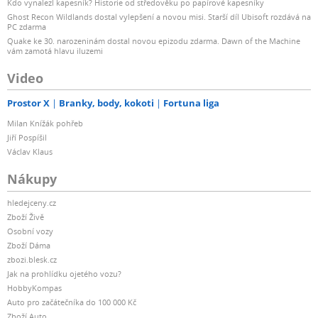
Kdo vynalezl kapesník? Historie od středověku po papírové kapesníky
Ghost Recon Wildlands dostal vylepšení a novou misi. Starší díl Ubisoft rozdává na
PC zdarma
Quake ke 30. narozeninám dostal novou epizodu zdarma. Dawn of the Machine
vám zamotá hlavu iluzemi
Video
Prostor X
Branky, body, kokoti
Fortuna liga
Milan Knížák pohřeb
Jiří Pospíšil
Václav Klaus
Nákupy
hledejceny.cz
Zboží Živě
Osobní vozy
Zboží Dáma
zbozi.blesk.cz
Jak na prohlídku ojetého vozu?
HobbyKompas
Auto pro začátečníka do 100 000 Kč
Zboží Auto