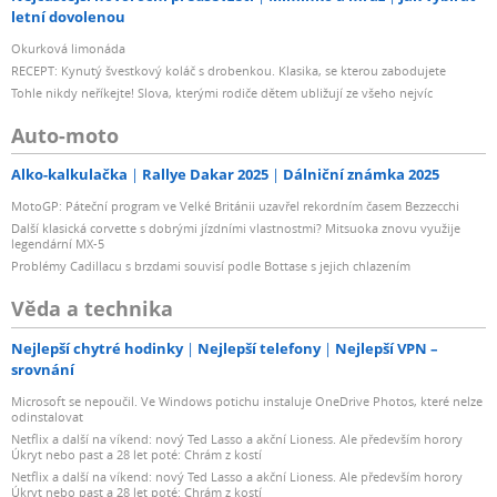
letní dovolenou
Okurková limonáda
RECEPT: Kynutý švestkový koláč s drobenkou. Klasika, se kterou zabodujete
Tohle nikdy neříkejte! Slova, kterými rodiče dětem ubližují ze všeho nejvíc
Auto-moto
Alko-kalkulačka
Rallye Dakar 2025
Dálniční známka 2025
MotoGP: Páteční program ve Velké Británii uzavřel rekordním časem Bezzecchi
Další klasická corvette s dobrými jízdními vlastnostmi? Mitsuoka znovu využije
legendární MX-5
Problémy Cadillacu s brzdami souvisí podle Bottase s jejich chlazením
Věda a technika
Nejlepší chytré hodinky
Nejlepší telefony
Nejlepší VPN –
srovnání
Microsoft se nepoučil. Ve Windows potichu instaluje OneDrive Photos, které nelze
odinstalovat
Netflix a další na víkend: nový Ted Lasso a akční Lioness. Ale především horory
Úkryt nebo past a 28 let poté: Chrám z kostí
Netflix a další na víkend: nový Ted Lasso a akční Lioness. Ale především horory
Úkryt nebo past a 28 let poté: Chrám z kostí