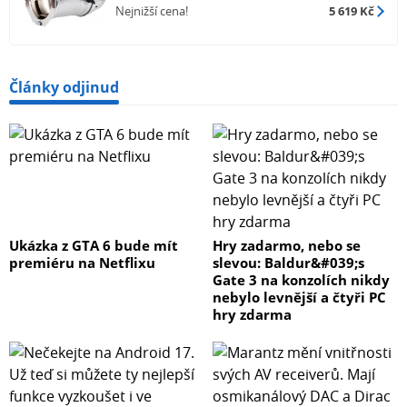
Nejnižší cena!
5 619 Kč
Články odjinud
Ukázka z GTA 6 bude mít
Hry zadarmo, nebo se
premiéru na Netflixu
slevou: Baldur&#039;s
Gate 3 na konzolích nikdy
nebylo levnější a čtyři PC
hry zdarma