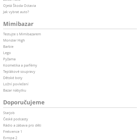
Ojetá Škoda Octavia
Jak vybrat auto?
Mimibazar
Testujte s Mimibazarem
Monster High
Barbie
Lego
Pyžama
Kosmetika a parfémy
Teplákové soupravy
Dětské boty
Ložní povlečení
Bazar nábytku
Doporučujeme
Starjob
České podcasty
Rádio a zábava pro děti
Frekvence 1
Evropa 2