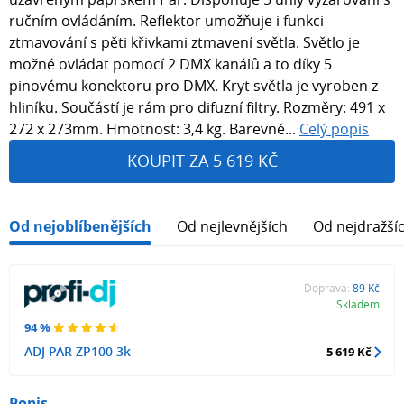
ručním ovládáním. Reflektor umožňuje i funkci
ztmavování s pěti křivkami ztmavení světla. Světlo je
možné ovládat pomocí 2 DMX kanálů a to díky 5
pinovému konektoru pro DMX. Kryt světla je vyroben z
hliníku. Součástí je rám pro difuzní filtry. Rozměry: 491 x
272 x 273mm. Hmotnost: 3,4 kg. Barevné...
Celý popis
KOUPIT ZA 5 619 KČ
Od nejoblíbenějších
Od nejlevnějších
Od nejdražší
Doprava:
89 Kč
Skladem
94 %
ADJ PAR ZP100 3k
5 619 Kč
Popis