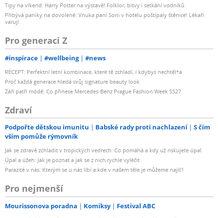
Tipy na víkend: Harry Potter na výstavě! Folklor, bitvy i setkání vodníků
Přibývá paniky na dovolené: Vnuka paní Soni v hotelu poštípaly štěnice! Lékaři
varují
Pro generaci Z
#inspirace
#wellbeing
#news
RECEPT: Perfektní letní kombinace, které tě zchladí, i kdybys nechtěl*a
Proč každá generace hledá svůj signature beauty look
Září patří módě: Co přinese Mercedes-Benz Prague Fashion Week SS27
Zdraví
Podpořte dětskou imunitu
Babské rady proti nachlazení
S čím
vším pomůže rýmovník
Jak se zdravě zchladit v tropických vedrech: Co pomáhá a kdy už riskujete úpal
Úpal a úžeh: Jak je poznat a jak se z nich rychle vyléčit
Parazité v nás: Kterým se u nás líbí a kde v našem těle je můžeme najít?
Pro nejmenší
Mourissonova poradna
Komiksy
Festival ABC