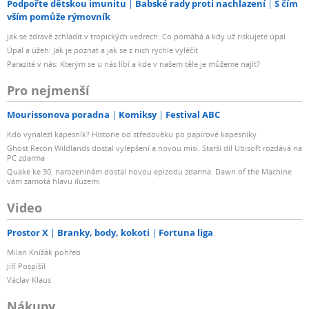
Podpořte dětskou imunitu
Babské rady proti nachlazení
S čím
vším pomůže rýmovník
Jak se zdravě zchladit v tropických vedrech: Co pomáhá a kdy už riskujete úpal
Úpal a úžeh: Jak je poznat a jak se z nich rychle vyléčit
Parazité v nás: Kterým se u nás líbí a kde v našem těle je můžeme najít?
Pro nejmenší
Mourissonova poradna
Komiksy
Festival ABC
Kdo vynalezl kapesník? Historie od středověku po papírové kapesníky
Ghost Recon Wildlands dostal vylepšení a novou misi. Starší díl Ubisoft rozdává na
PC zdarma
Quake ke 30. narozeninám dostal novou epizodu zdarma. Dawn of the Machine
vám zamotá hlavu iluzemi
Video
Prostor X
Branky, body, kokoti
Fortuna liga
Milan Knížák pohřeb
Jiří Pospíšil
Václav Klaus
Nákupy