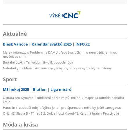
VÝBĚR
Aktuálně
Blesk Vánoce
Kalendář svátků 2025
INFO.cz
Marek Adamczyk: Problém na DAMU přetrvává. Všichni o něm vědí, jen moc
nevědí, co s ním
Brutální útok v Tanvaldu: Několik pobodaných
Nahotinky na Měsíci: Astronautovy Playboy fotky se vydražily za miliony
Sport
MS hokej 2025
Biatlon
Liga mistrů
Ostuda pro Dynamo. Odhlášení béčka za půl milionu, majitelka odmítla nabídku
kraje
Haraslín si zaslouží odejít. Výhra je to i pro Spartu, ale měla by ještě zareagovat
ONLINE: Slavia B - Třinec 3:2. Dukla hostí Kroměříž, Karviná hraje v Prostějově
Móda a krása