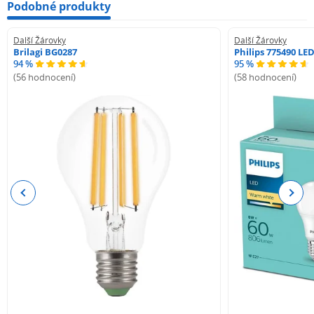
Podobné produkty
Další Žárovky
Další Žárovky
Brilagi BG0287
Philips 775490 LE
94 %
95 %
(56 hodnocení)
(58 hodnocení)
Previous
Next