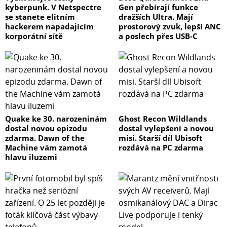
kyberpunk. V Netspectre
Gen přebírají funkce
se stanete elitním
dražších Ultra. Mají
hackerem napadajícím
prostorový zvuk, lepší ANC
korporátní sítě
a poslech přes USB-C
Quake ke 30. narozeninám
Ghost Recon Wildlands
dostal novou epizodu
dostal vylepšení a novou
zdarma. Dawn of the
misi. Starší díl Ubisoft
Machine vám zamotá
rozdává na PC zdarma
hlavu iluzemi