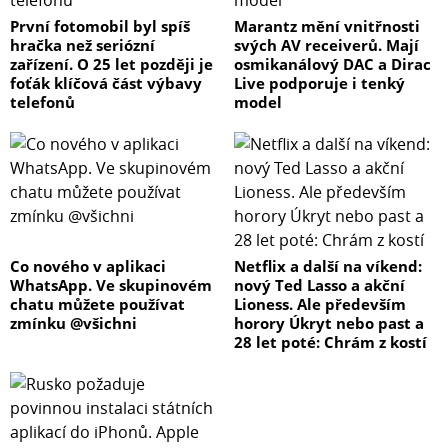
První fotomobil byl spíš
Marantz mění vnitřnosti
hračka než seriózní
svých AV receiverů. Mají
zařízení. O 25 let později je
osmikanálový DAC a Dirac
foťák klíčová část výbavy
Live podporuje i tenký
telefonů
model
Co nového v aplikaci
Netflix a další na víkend:
WhatsApp. Ve skupinovém
nový Ted Lasso a akční
chatu můžete používat
Lioness. Ale především
zmínku @všichni
horory Úkryt nebo past a
28 let poté: Chrám z kostí