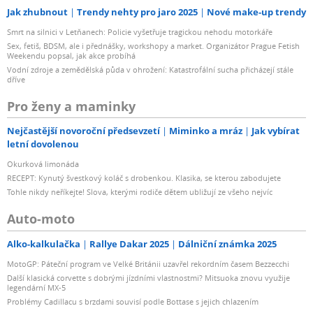
Jak zhubnout
Trendy nehty pro jaro 2025
Nové make-up trendy
Smrt na silnici v Letňanech: Policie vyšetřuje tragickou nehodu motorkáře
Sex, fetiš, BDSM, ale i přednášky, workshopy a market. Organizátor Prague Fetish
Weekendu popsal, jak akce probíhá
Vodní zdroje a zemědělská půda v ohrožení: Katastrofální sucha přicházejí stále
dříve
Pro ženy a maminky
Nejčastější novoroční předsevzetí
Miminko a mráz
Jak vybírat
letní dovolenou
Okurková limonáda
RECEPT: Kynutý švestkový koláč s drobenkou. Klasika, se kterou zabodujete
Tohle nikdy neříkejte! Slova, kterými rodiče dětem ubližují ze všeho nejvíc
Auto-moto
Alko-kalkulačka
Rallye Dakar 2025
Dálniční známka 2025
MotoGP: Páteční program ve Velké Británii uzavřel rekordním časem Bezzecchi
Další klasická corvette s dobrými jízdními vlastnostmi? Mitsuoka znovu využije
legendární MX-5
Problémy Cadillacu s brzdami souvisí podle Bottase s jejich chlazením