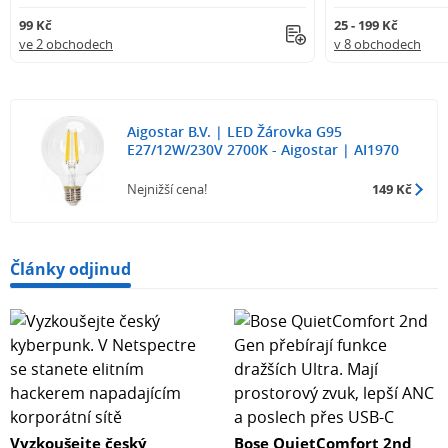
99 Kč
25 - 199 Kč
ve 2 obchodech
v 8 obchodech
Aigostar B.V. | LED Žárovka G95
E27/12W/230V 2700K - Aigostar | AI1970
Nejnižší cena!
149 Kč
Články odjinud
Vyzkoušejte český
Bose QuietComfort 2nd