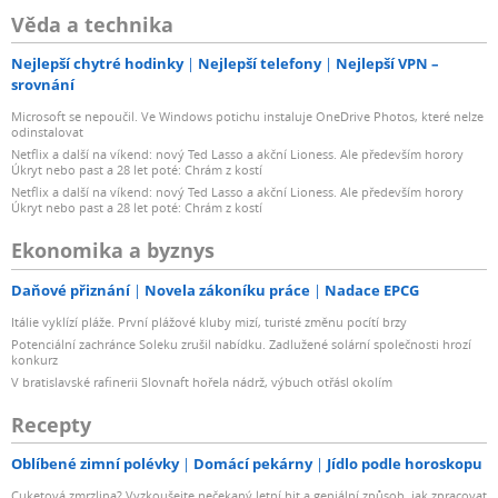
Věda a technika
Nejlepší chytré hodinky
Nejlepší telefony
Nejlepší VPN –
srovnání
Microsoft se nepoučil. Ve Windows potichu instaluje OneDrive Photos, které nelze
odinstalovat
Netflix a další na víkend: nový Ted Lasso a akční Lioness. Ale především horory
Úkryt nebo past a 28 let poté: Chrám z kostí
Netflix a další na víkend: nový Ted Lasso a akční Lioness. Ale především horory
Úkryt nebo past a 28 let poté: Chrám z kostí
Ekonomika a byznys
Daňové přiznání
Novela zákoníku práce
Nadace EPCG
Itálie vyklízí pláže. První plážové kluby mizí, turisté změnu pocítí brzy
Potenciální zachránce Soleku zrušil nabídku. Zadlužené solární společnosti hrozí
konkurz
V bratislavské rafinerii Slovnaft hořela nádrž, výbuch otřásl okolím
Recepty
Oblíbené zimní polévky
Domácí pekárny
Jídlo podle horoskopu
Cuketová zmrzlina? Vyzkoušejte nečekaný letní hit a geniální způsob, jak zpracovat