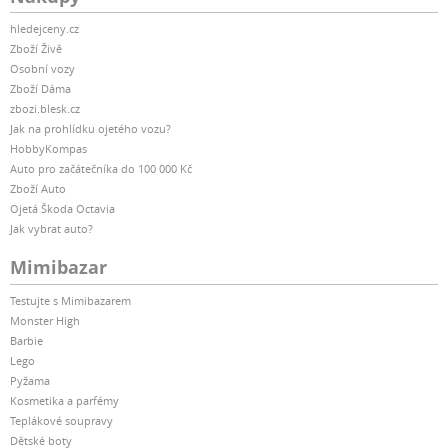
hledejceny.cz
Zboží Živě
Osobní vozy
Zboží Dáma
zbozi.blesk.cz
Jak na prohlídku ojetého vozu?
HobbyKompas
Auto pro začátečníka do 100 000 Kč
Zboží Auto
Ojetá Škoda Octavia
Jak vybrat auto?
Mimibazar
Testujte s Mimibazarem
Monster High
Barbie
Lego
Pyžama
Kosmetika a parfémy
Teplákové soupravy
Dětské boty