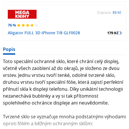
Doprava:
89 Kč
76 %
Aligator FULL 3D iPhone 7/8 GLF0028
179 Kč
Popis
Toto speciální ochranné sklo, které chrání celý displej,
včetně všech zaoblení až do okrajů, je složeno ze dvou
vrstev. Jednu vrstvu tvoří tenké, odolné tvrzené sklo,
druhou vrstvu tvoří speciální fólie, která zajistí perfektní
přilnutí skla k displeji telefonu. Díky unikátní technologii
nezanechává bublinky a vy si tak přítomnost
spolehlivého ochránce displeje ani neuvědomíte.
Tvrzené sklo se vyznačuje mnoha podstatnými výhodami
oproti fóliím a běžným ochranným sklům: