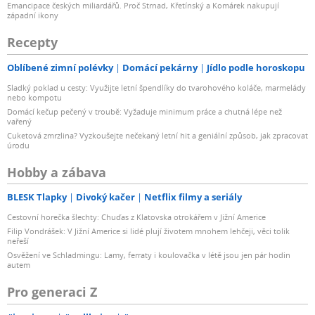
Emancipace českých miliardářů. Proč Strnad, Křetínský a Komárek nakupují
západní ikony
Recepty
Oblíbené zimní polévky
Domácí pekárny
Jídlo podle horoskopu
Sladký poklad u cesty: Využijte letní špendlíky do tvarohového koláče, marmelády
nebo kompotu
Domácí kečup pečený v troubě: Vyžaduje minimum práce a chutná lépe než
vařený
Cuketová zmrzlina? Vyzkoušejte nečekaný letní hit a geniální způsob, jak zpracovat
úrodu
Hobby a zábava
BLESK Tlapky
Divoký kačer
Netflix filmy a seriály
Cestovní horečka šlechty: Chuďas z Klatovska otrokářem v Jižní Americe
Filip Vondrášek: V Jižní Americe si lidé plují životem mnohem lehčeji, věci tolik
neřeší
Osvěžení ve Schladmingu: Lamy, ferraty i koulovačka v létě jsou jen pár hodin
autem
Pro generaci Z