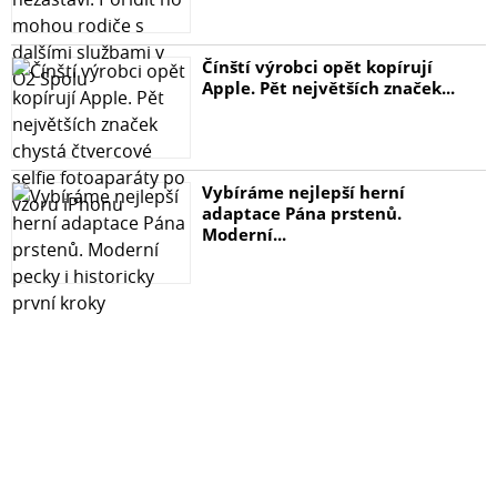
nárazu
Čínští výrobci opět kopírují
Balení obsahuje:
Apple. Pět největších značek...
*1x tvrzené sklo
*1x vlhčená utěrka
*1x leštící utěrka
Vybíráme nejlepší herní
adaptace Pána prstenů.
Moderní...