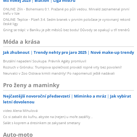
MS hokej 2025
Biatlon
Liga mistrů
ONLINE: Zlín - Bohemians 0:1. Pražané po půli vedou. Mirvald zaznamenal první
trefu v lize
ONLINE: Teplice - Plzeň 3:4. Sedm branek v prvním poločase je vyrovnaný rekord
české ligy
Gning se trápí: v Baníku je pět měsíců bez bodu! Důvody se opakují u tří trenérů
Móda a krása
Jak zhubnout
Trendy nehty pro jaro 2025
Nové make-up trendy
Brutální napadení Soukupa. Právník Agáty promluvil
Rozruch v Grónsku: Trumpova společnost provádí ropné vrty bez povolení!
Neurvalci v Zoo Ostrava krmili mandrily! Po napomenutí ještě nadávali
Pro ženy a maminky
Nejčastější novoroční předsevzetí
Miminko a mráz
Jak vybírat
letní dovolenou
video Alena Mihulová
Co si zabalit do kufru, abyste na (nejen) u moře zazářily...
Salát s koprem a dresinkem ze zakysané smetany
Auto-moto