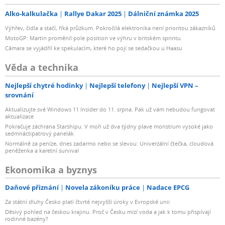
Alko-kalkulačka
Rallye Dakar 2025
Dálniční známka 2025
Výhřev, čidla a stačí, říká průzkum. Pokročilá elektronika není prioritou zákazníků
MotoGP: Martin proměnil pole position ve výhru v britském sprintu
Câmara se vyjádřil ke spekulacím, které ho pojí se sedačkou u Haasu
Věda a technika
Nejlepší chytré hodinky
Nejlepší telefony
Nejlepší VPN –
srovnání
Aktualizujte své Windows 11 Insider do 11. srpna. Pak už vám nebudou fungovat
aktualizace
Pokračuje záchrana Starshipu. V moři už dva týdny plave monstrum vysoké jako
sedmnáctipatrový panelák
Normálně za peníze, dnes zadarmo nebo se slevou: Univerzální čtečka, cloudová
peněženka a karetní survival
Ekonomika a byznys
Daňové přiznání
Novela zákoníku práce
Nadace EPCG
Za státní dluhy Česko platí čtvrté nejvyšší úroky v Evropské unii
Děsivý pohled na českou krajinu. Proč v Česku mizí voda a jak k tomu přispívají
rodinné bazény?