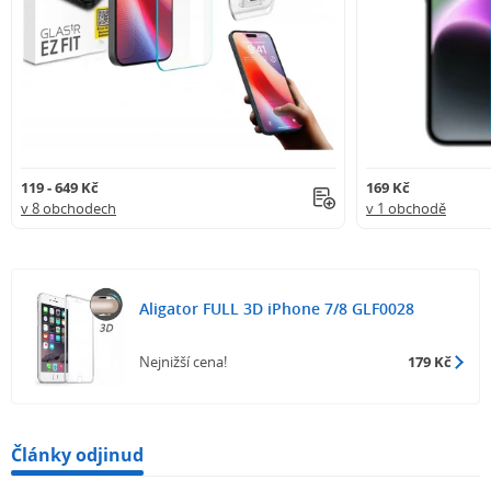
119 - 649 Kč
169 Kč
v 8 obchodech
v 1 obchodě
Aligator FULL 3D iPhone 7/8 GLF0028
Nejnižší cena!
179 Kč
Články odjinud