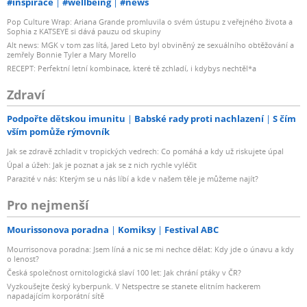
#inspirace
#wellbeing
#news
Pop Culture Wrap: Ariana Grande promluvila o svém ústupu z veřejného života a
Sophia z KATSEYE si dává pauzu od skupiny
Alt news: MGK v tom zas lítá, Jared Leto byl obviněný ze sexuálního obtěžování a
zemřely Bonnie Tyler a Mary Morello
RECEPT: Perfektní letní kombinace, které tě zchladí, i kdybys nechtěl*a
Zdraví
Podpořte dětskou imunitu
Babské rady proti nachlazení
S čím
vším pomůže rýmovník
Jak se zdravě zchladit v tropických vedrech: Co pomáhá a kdy už riskujete úpal
Úpal a úžeh: Jak je poznat a jak se z nich rychle vyléčit
Parazité v nás: Kterým se u nás líbí a kde v našem těle je můžeme najít?
Pro nejmenší
Mourissonova poradna
Komiksy
Festival ABC
Mourrisonova poradna: Jsem líná a nic se mi nechce dělat: Kdy jde o únavu a kdy
o lenost?
Česká společnost ornitologická slaví 100 let: Jak chrání ptáky v ČR?
Vyzkoušejte český kyberpunk. V Netspectre se stanete elitním hackerem
napadajícím korporátní sítě