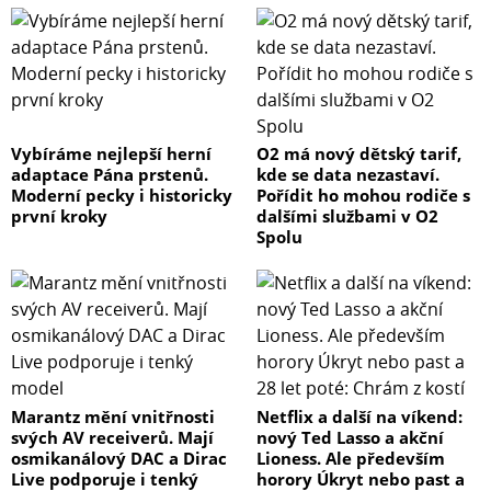
Vybíráme nejlepší herní
O2 má nový dětský tarif,
adaptace Pána prstenů.
kde se data nezastaví.
Moderní pecky i historicky
Pořídit ho mohou rodiče s
první kroky
dalšími službami v O2
Spolu
Marantz mění vnitřnosti
Netflix a další na víkend:
svých AV receiverů. Mají
nový Ted Lasso a akční
osmikanálový DAC a Dirac
Lioness. Ale především
Live podporuje i tenký
horory Úkryt nebo past a