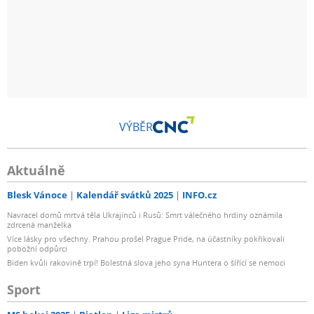
VÝBĚR
Aktuálně
Blesk Vánoce
Kalendář svátků 2025
INFO.cz
Navracel domů mrtvá těla Ukrajinců i Rusů: Smrt válečného hrdiny oznámila
zdrcená manželka
Více lásky pro všechny. Prahou prošel Prague Pride, na účastníky pokřikovali
pobožní odpůrci
Biden kvůli rakovině trpí! Bolestná slova jeho syna Huntera o šířící se nemoci
Sport