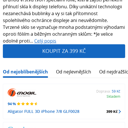
přilnutí skla k displeji telefonu. Díky unikátní technologii
nezanechává bublinky a vy si tak přítomnost
spolehlivého ochránce displeje ani neuvědomíte.
Tvrzené sklo se vyznačuje mnoha podstatnými výhodami
oproti fóliím a běžným ochranným sklům: *Je velice
odolné proti...
Celý popis
KOUPIT ZA 399 KČ
Od nejoblíbenějších
Od nejlevnějších
Od nejdražší
Doprava:
59 Kč
Skladem
94 %
Aligator FULL 3D iPhone 7/8 GLF0028
399 Kč