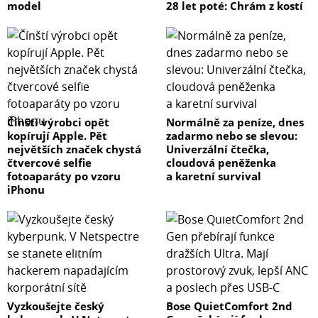
model
28 let poté: Chrám z kostí
Čínští výrobci opět
Normálně za peníze, dnes
kopírují Apple. Pět
zadarmo nebo se slevou:
největších značek chystá
Univerzální čtečka,
čtvercové selfie
cloudová peněženka
fotoaparáty po vzoru
a karetní survival
iPhonu
Vyzkoušejte český
Bose QuietComfort 2nd