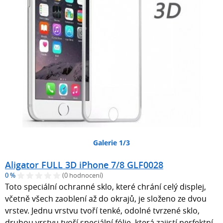
Galerie 1/3
Aligator FULL 3D iPhone 7/8 GLF0028
0 %
(0 hodnocení)
Toto speciální ochranné sklo, které chrání celý displej,
včetně všech zaoblení až do okrajů, je složeno ze dvou
vrstev. Jednu vrstvu tvoří tenké, odolné tvrzené sklo,
druhou vrstvu tvoří speciální fólie, která zajistí perfektní