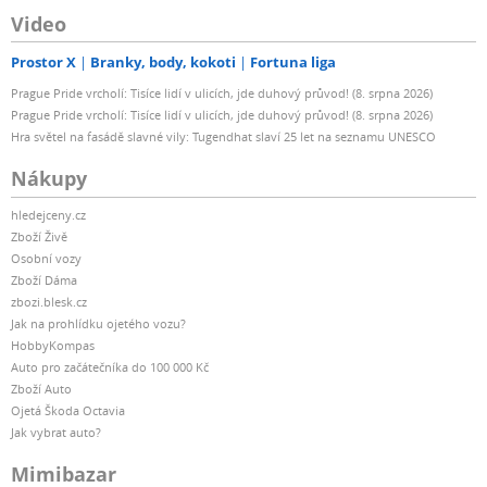
Video
Prostor X
Branky, body, kokoti
Fortuna liga
Prague Pride vrcholí: Tisíce lidí v ulicích, jde duhový průvod! (8. srpna 2026)
Prague Pride vrcholí: Tisíce lidí v ulicích, jde duhový průvod! (8. srpna 2026)
Hra světel na fasádě slavné vily: Tugendhat slaví 25 let na seznamu UNESCO
Nákupy
hledejceny.cz
Zboží Živě
Osobní vozy
Zboží Dáma
zbozi.blesk.cz
Jak na prohlídku ojetého vozu?
HobbyKompas
Auto pro začátečníka do 100 000 Kč
Zboží Auto
Ojetá Škoda Octavia
Jak vybrat auto?
Mimibazar