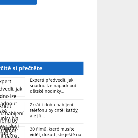
čitě si přečtěte
Experti předvedli, jak
snadno lze napadnout
dětské hodinky....
Zkrátit dobu nabíjení
telefonu by chtěl každý,
ale jít...
30 filmů, které musíte
vidět, dokud jste ještě na