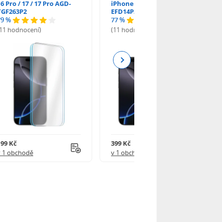
6 Pro / 17 / 17 Pro AGD-
iPhone 16 Pro / 17 AGD-
TGF263P2
EFD14P3
79 %
77 %
(11 hodnocení)
(11 hodnocení)
Next
199 Kč
399 Kč
v 1 obchodě
v 1 obchodě