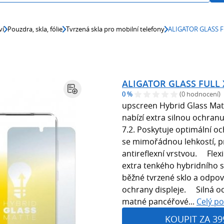
ví
Pouzdra, skla, fólie
Tvrzená skla pro mobilní telefony
ALIGATOR GLASS FU
ALIGATOR GLASS FULL X
0 %
(0 hodnocení)
upscreen Hybrid Glass Matt
nabízí extra silnou ochran
7.2. Poskytuje optimální o
se mimořádnou lehkostí, p
antireflexní vrstvou. Flexi
extra tenkého hybridního sk
běžné tvrzené sklo a odpo
ochrany displeje. Silná o
matné pancéřové...
Celý po
KOUPIT ZA 39