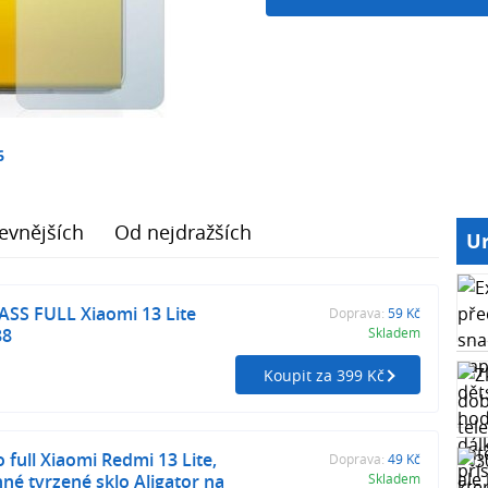
6
evnějších
Od nejdražších
Ur
SS FULL Xiaomi 13 Lite
Doprava:
59 Kč
88
Skladem
Koupit za 399 Kč
 full Xiaomi Redmi 13 Lite,
Doprava:
49 Kč
né tvrzené sklo Aligator na
Skladem