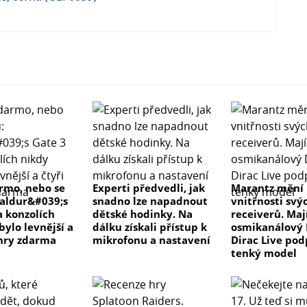
Matte Premium kompatibilní s Nokia 7.2, hadřík z
rmo, nebo se
Experti předvedli, jak
Marantz mění
Baldur&#039;s
snadno lze napadnout
vnitřnosti svý
í karta, odstraňovač prachu, 3 lepicí proužky, návod k
a konzolích
dětské hodinky. Na
receiverů. Maj
bylo levnější a
dálku získali přístup k
osmikanálový 
 hry zdarma
mikrofonu a nastavení
Dirac Live pod
tenký model