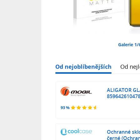
Galerie 1/
Od nejoblíbenějších
Od nejl
ALIGATOR GLA
85964261047
93 %
Ochranné sklo
černé (Ochran