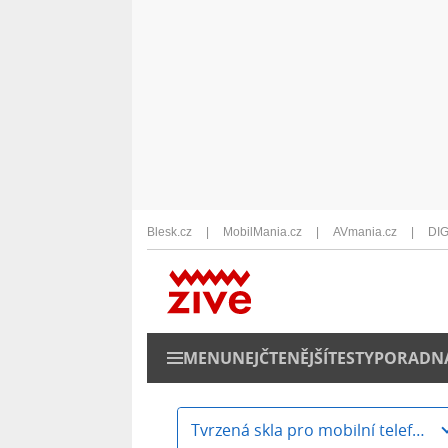
Blesk.cz
MobilMania.cz
AVmania.cz
DIG
MENU
NEJČTENĚJŠÍ
TESTY
PORADN
Tvrzená skla pro mobilní telefony