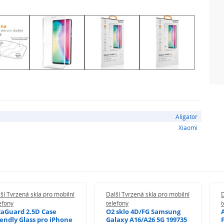
zně tenčí a lehčí než typické výrobky z tvrzeného skla
k optimálně chráněn před poškrábáním a poškozením.
ší citlivosti na dotek.
Aligator
Xiaomi
oto redukuje nepříjemné odlesky na displeji pro
ší Tvrzená skla pro mobilní
Další Tvrzená skla pro mobilní
D
reflexní).
efony
telefony
t
zaGuard 2.5D Case
O2 sklo 4D/FG Samsung
iendly Glass pro iPhone
Galaxy A16/A26 5G 199735