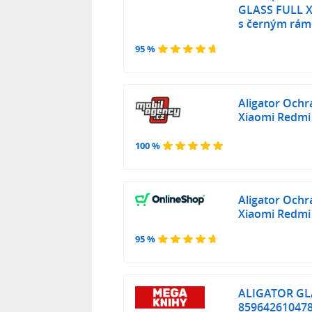
GLASS FULL Xi
s černým ráme
95 %
Aligator Ochr
Xiaomi Redmi 
100 %
Aligator Ochr
Xiaomi Redmi 
95 %
ALIGATOR GLA
85964261047