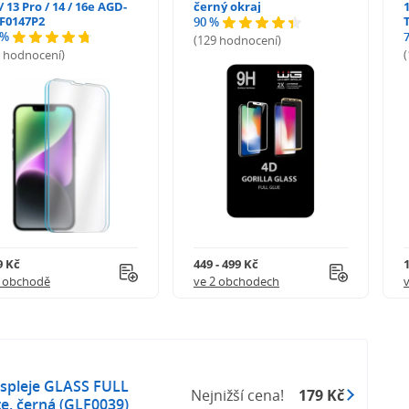
/ 13 Pro / 14 / 16e AGD-
černý okraj
1
F0147P2
90 %
 %
(129 hodnocení)
stů
5 hodnocení)
 mastnotu a nečistoty, snižuje otisky prstů a
dnou instalaci bez bublin a také perfektní přilnavost.
9 Kč
449 - 499 Kč
1 obchodě
ve 2 obchodech
tte se vyrábí v Německu pomocí nejnovější laserové
ispleje GLASS FULL
Nejnižší cena!
179 Kč
tandardy kvality.
te, černá (GLF0039)