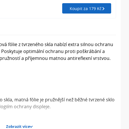
Koupit za 179 Kč
á fólie z tvrzeného skla nabízí extra silnou ochranu
. Poskytuje optimální ochranu proti poškrábání a
pružností a příjemnou matnou antireflexní vrstvou.
skla, matná fólie je pružnější než běžné tvrzené sklo
ogiím ochrany displeje.
Zobrazit více