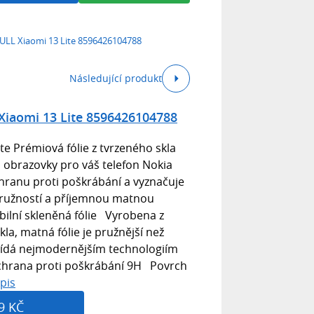
LL Xiaomi 13 Lite 8596426104788
Následující produkt
iaomi 13 Lite 8596426104788
e Prémiová fólie z tvrzeného skla
u obrazovky pro váš telefon Nokia
chranu proti poškrábání a vyznačuje
ružností a příjemnou matnou
bilní skleněná fólie Vyrobena z
la, matná fólie je pružnější než
vídá nejmodernějším technologiím
chrana proti poškrábání 9H Povrch
pis
9 KČ