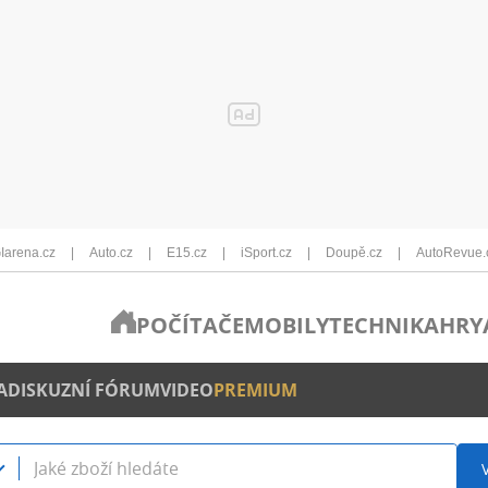
Iarena.cz
Auto.cz
E15.cz
iSport.cz
Doupě.cz
AutoRevue.
POČÍTAČE
MOBILY
TECHNIKA
HRY
A
DISKUZNÍ FÓRUM
VIDEO
PREMIUM