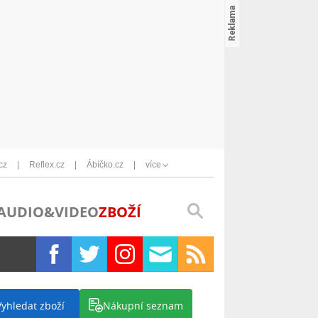
cz
Reflex.cz
Ábíčko.cz
více
AUDIO&VIDEO
ZBOŽÍ
Vyhledat zboží
Nákupní seznam