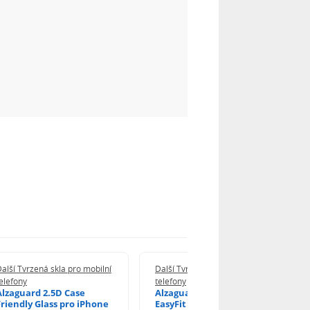
alší Tvrzená skla pro mobilní
Další Tvrzená skla pro mobilní
elefony
telefony
Alzaguard 2.5D Case
Alzaguard 2.5D Glass
Friendly Glass pro iPhone
EasyFit DustFree pro