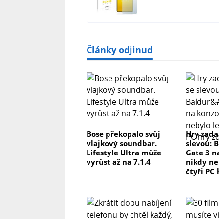
Kompatibilní s
Články odjinud
Nokia 7.2
Obsah balení:
fólie z tvrzeného skla Hybrid Glass 
Bose překopalo svůj
Hry zada
vlajkový soundbar.
slevou: 
mikrovlákna, čisticí hadřík, montážn
Lifestyle Ultra může
Gate 3 n
instalaci. (1x přední).
vyrůst až na 7.1.4
nikdy ne
čtyři PC