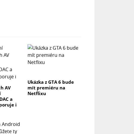
Ukázka z GTA 6 bude
ch AV
mít premiéru na
í
Netflixu
DAC a
poruje i