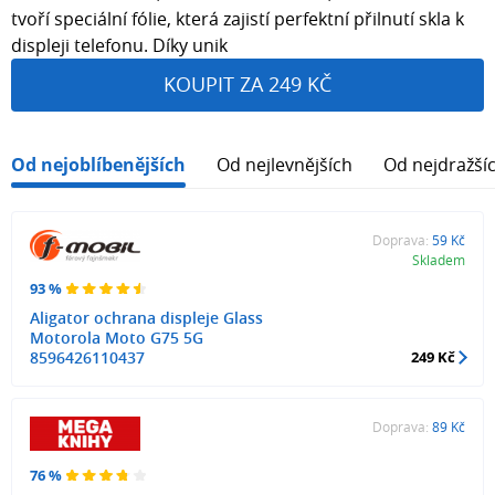
tvoří speciální fólie, která zajistí perfektní přilnutí skla k
displeji telefonu. Díky unik
KOUPIT ZA 249 KČ
Od nejoblíbenějších
Od nejlevnějších
Od nejdražší
Doprava:
59 Kč
Skladem
93 %
Aligator ochrana displeje Glass
Motorola Moto G75 5G
8596426110437
249 Kč
Doprava:
89 Kč
76 %