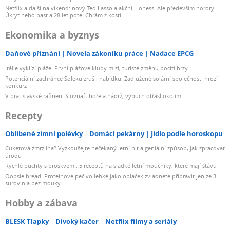
Netflix a další na víkend: nový Ted Lasso a akční Lioness. Ale především horory
Úkryt nebo past a 28 let poté: Chrám z kostí
Ekonomika a byznys
Daňové přiznání
Novela zákoníku práce
Nadace EPCG
Itálie vyklízí pláže. První plážové kluby mizí, turisté změnu pocítí brzy
Potenciální zachránce Soleku zrušil nabídku. Zadlužené solární společnosti hrozí
konkurz
V bratislavské rafinerii Slovnaft hořela nádrž, výbuch otřásl okolím
Recepty
Oblíbené zimní polévky
Domácí pekárny
Jídlo podle horoskopu
Cuketová zmrzlina? Vyzkoušejte nečekaný letní hit a geniální způsob, jak zpracovat
úrodu
Rychlé buchty s broskvemi: 5 receptů na sladké letní moučníky, které mají šťávu
Oopsie bread: Proteinové pečivo lehké jako obláček zvládnete připravit jen ze 3
surovin a bez mouky
Hobby a zábava
BLESK Tlapky
Divoký kačer
Netflix filmy a seriály