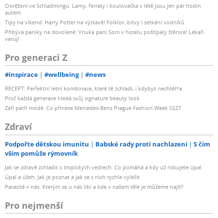
Osvěžení ve Schladmingu: Lamy, ferraty i koulovačka v létě jsou jen pár hodin
autem
Tipy na víkend: Harry Potter na výstavě! Folklor, bitvy i setkání vodníků
Přibývá paniky na dovolené: Vnuka paní Soni v hotelu poštípaly štěnice! Lékaři
varují
Pro generaci Z
#inspirace
#wellbeing
#news
RECEPT: Perfektní letní kombinace, které tě zchladí, i kdybys nechtěl*a
Proč každá generace hledá svůj signature beauty look
Září patří módě: Co přinese Mercedes-Benz Prague Fashion Week SS27
Zdraví
Podpořte dětskou imunitu
Babské rady proti nachlazení
S čím
vším pomůže rýmovník
Jak se zdravě zchladit v tropických vedrech: Co pomáhá a kdy už riskujete úpal
Úpal a úžeh: Jak je poznat a jak se z nich rychle vyléčit
Parazité v nás: Kterým se u nás líbí a kde v našem těle je můžeme najít?
Pro nejmenší