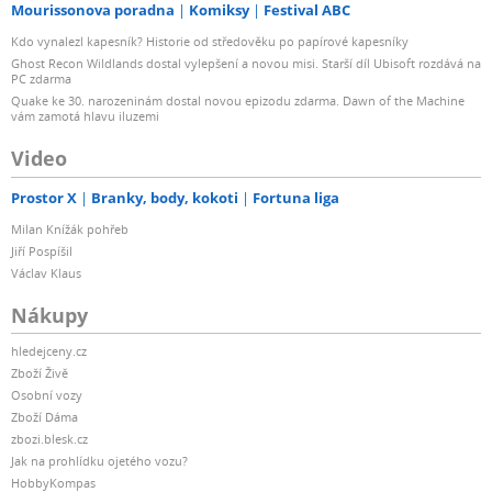
Mourissonova poradna
Komiksy
Festival ABC
Kdo vynalezl kapesník? Historie od středověku po papírové kapesníky
Ghost Recon Wildlands dostal vylepšení a novou misi. Starší díl Ubisoft rozdává na
PC zdarma
Quake ke 30. narozeninám dostal novou epizodu zdarma. Dawn of the Machine
vám zamotá hlavu iluzemi
Video
Prostor X
Branky, body, kokoti
Fortuna liga
Milan Knížák pohřeb
Jiří Pospíšil
Václav Klaus
Nákupy
hledejceny.cz
Zboží Živě
Osobní vozy
Zboží Dáma
zbozi.blesk.cz
Jak na prohlídku ojetého vozu?
HobbyKompas