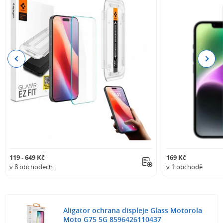
Previous
Next
119 - 649 Kč
169 Kč
v 8 obchodech
v 1 obchodě
Aligator ochrana displeje Glass Motorola
Moto G75 5G 8596426110437