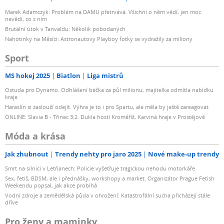
Marek Adamczyk: Problém na DAMU přetrvává. Všichni o něm vědí, jen moc
nevědí, co s ním
Brutální útok v Tanvaldu: Několik pobodaných
Nahotinky na Měsíci: Astronautovy Playboy fotky se vydražily za miliony
Sport
MS hokej 2025
Biatlon
Liga mistrů
Ostuda pro Dynamo. Odhlášení béčka za půl milionu, majitelka odmítla nabídku
kraje
Haraslín si zaslouží odejít. Výhra je to i pro Spartu, ale měla by ještě zareagovat
ONLINE: Slavia B - Třinec 3:2. Dukla hostí Kroměříž, Karviná hraje v Prostějově
Móda a krása
Jak zhubnout
Trendy nehty pro jaro 2025
Nové make-up trendy
Smrt na silnici v Letňanech: Policie vyšetřuje tragickou nehodu motorkáře
Sex, fetiš, BDSM, ale i přednášky, workshopy a market. Organizátor Prague Fetish
Weekendu popsal, jak akce probíhá
Vodní zdroje a zemědělská půda v ohrožení: Katastrofální sucha přicházejí stále
dříve
Pro ženy a maminky