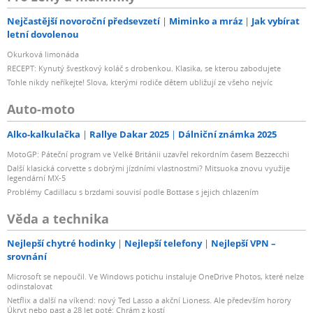
Nejčastější novoroční předsevzetí
Miminko a mráz
Jak vybírat
letní dovolenou
Okurková limonáda
RECEPT: Kynutý švestkový koláč s drobenkou. Klasika, se kterou zabodujete
Tohle nikdy neříkejte! Slova, kterými rodiče dětem ubližují ze všeho nejvíc
Auto-moto
Alko-kalkulačka
Rallye Dakar 2025
Dálniční známka 2025
MotoGP: Páteční program ve Velké Británii uzavřel rekordním časem Bezzecchi
Další klasická corvette s dobrými jízdními vlastnostmi? Mitsuoka znovu využije
legendární MX-5
Problémy Cadillacu s brzdami souvisí podle Bottase s jejich chlazením
Věda a technika
Nejlepší chytré hodinky
Nejlepší telefony
Nejlepší VPN –
srovnání
Microsoft se nepoučil. Ve Windows potichu instaluje OneDrive Photos, které nelze
odinstalovat
Netflix a další na víkend: nový Ted Lasso a akční Lioness. Ale především horory
Úkryt nebo past a 28 let poté: Chrám z kostí