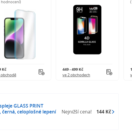
5 hodnocení)
9 Kč
449 - 499 Kč
1 obchodě
ve 2 obchodech
ispleje GLASS PRINT
 černá, celoplošné lepení
Nejnižší cena!
144 Kč