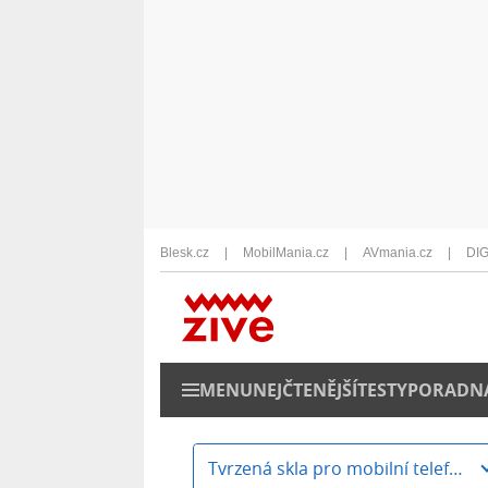
Blesk.cz
MobilMania.cz
AVmania.cz
DIG
MENU
NEJČTENĚJŠÍ
TESTY
PORADN
Tvrzená skla pro mobilní telefony