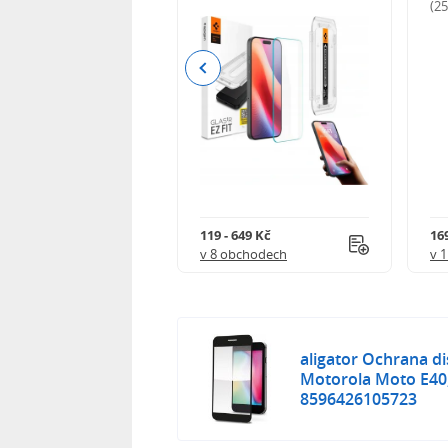
odnocení)
(2
Previous
Kč
119 - 649 Kč
16
 obchodech
v 8 obchodech
v 
aligator Ochrana d
Motorola Moto E40,
8596426105723