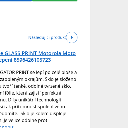
Následující produkt
eje GLASS PRINT Motorola Moto
 lepení 8596426105723
IGATOR PRINT se lepí po celé ploše a
k zaobleným okrajům. Sklo je složeno
u tvoří tenké, odolné tvrzené sklo,
 fólie, která zajistí perfektní
fonu. Díky unikátní technologii
si tak přítomnost spolehlivého
ědomíte. Sklo je kolem displeje
. Je velice odolné proti
ý popis