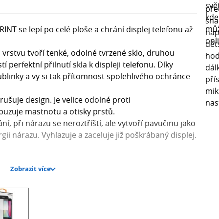
NT se lepí po celé ploše a chrání displej telefonu až
u vrstvu tvoří tenké, odolné tvrzené sklo, druhou
stí perfektní přilnutí skla k displeji telefonu. Díky
blinky a vy si tak přítomnost spolehlivého ochránce
rušuje design. Je velice odolné proti
puzuje mastnotu a otisky prstů.
ní, při nárazu se neroztříští, ale vytvoří pavučinu jako
ii nárazu. Vyhlazuje a zaceluje již poškrábaný displej.
Zobrazit více