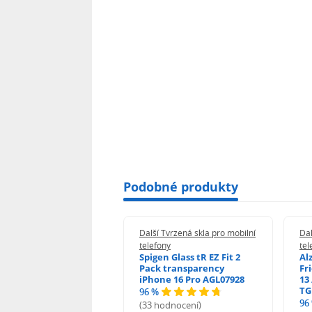
Podobné produkty
 Tvrzená skla pro mobilní
Další Tvrzená skla pro mobilní
Dal
ony
telefony
tel
guard 2.5D Glass
Spigen Glass tR EZ Fit 2
Al
Fit DustFree pro
Pack transparency
Fr
ne 17 Pro Max AGD-
iPhone 16 Pro AGL07928
13 
479BDAP3
TG
96 %
96
(33 hodnocení)