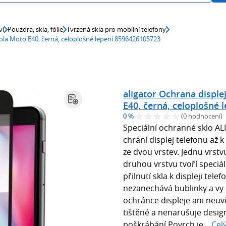
ví
Pouzdra, skla, fólie
Tvrzená skla pro mobilní telefony
ola Moto E40, černá, celoplošné lepení 8596426105723
aligator Ochrana displ
E40, černá, celoplošné
0 %
(0 hodnocení)
Speciální ochranné sklo AL
chrání displej telefonu až 
ze dvou vrstev. Jednu vrstv
druhou vrstvu tvoří speciální
přilnutí skla k displeji tele
nezanechává bublinky a vy 
ochránce displeje ani neuv
tištěné a nenarušuje design
poškrábání.Povrch je...
Cel