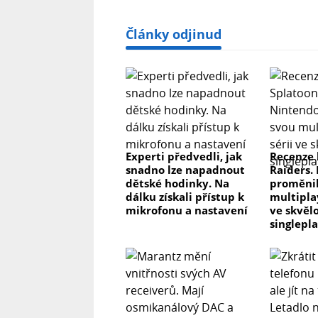
Články odjinud
Experti předvedli, jak
Recenze 
snadno lze napadnout
Raiders.
dětské hodinky. Na
proměnil
dálku získali přístup k
multipla
mikrofonu a nastavení
ve skvěl
singlepl