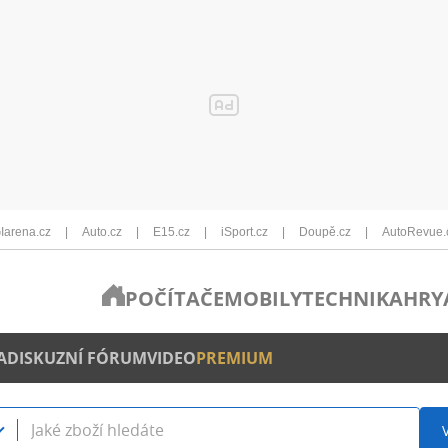
Iarena.cz
Auto.cz
E15.cz
iSport.cz
Doupě.cz
AutoRevue.
POČÍTAČE
MOBILY
TECHNIKA
HRY
A
DISKUZNÍ FÓRUM
VIDEO
PREMIUM