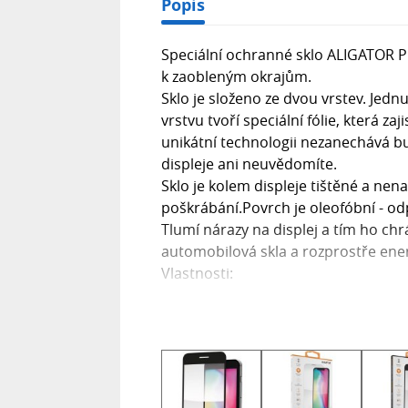
Popis
Speciální ochranné sklo ALIGATOR PRI
k zaobleným okrajům.
Sklo je složeno ze dvou vrstev. Jedn
vrstvu tvoří speciální fólie, která zaji
unikátní technologii nezanechává bu
displeje ani neuvědomíte.
Sklo je kolem displeje tištěné a nena
poškrábání.Povrch je oleofóbní - od
Tlumí nárazy na displej a tím ho chrá
automobilová skla a rozprostře energ
Vlastnosti:
lepí po celé ploše
vysoká odolnost, omezuje odlesky
extrémní tvrdost 9H
100% průhlednost
zaoblené hrany