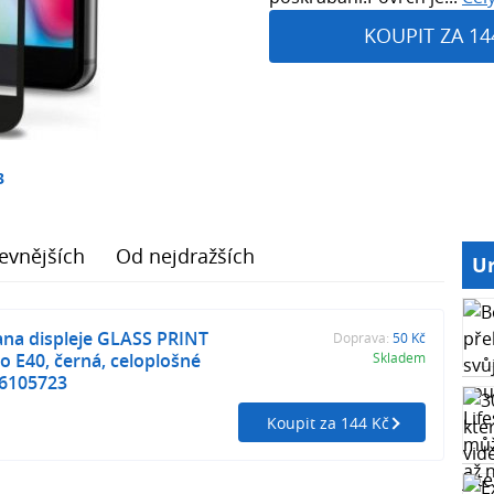
KOUPIT ZA 14
3
evnějších
Od nejdražších
Ur
ana displeje GLASS PRINT
Doprava:
50 Kč
 E40, černá, celoplošné
Skladem
26105723
Koupit za 144 Kč