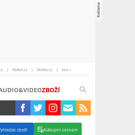
cz
Reflex.cz
Ábíčko.cz
více
AUDIO&VIDEO
ZBOŽÍ
Vyhledat zboží
Nákupní seznam