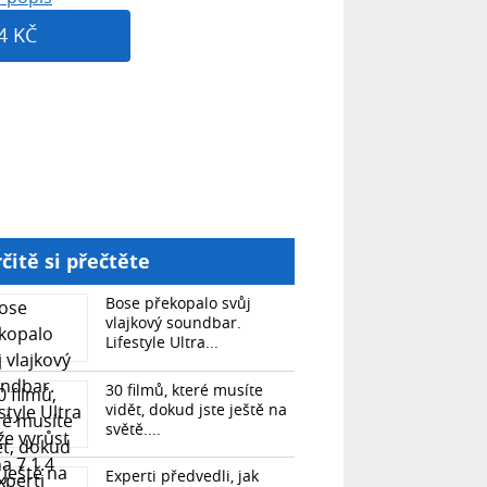
4 KČ
čitě si přečtěte
Bose překopalo svůj
vlajkový soundbar.
Lifestyle Ultra...
30 filmů, které musíte
vidět, dokud jste ještě na
světě....
Experti předvedli, jak