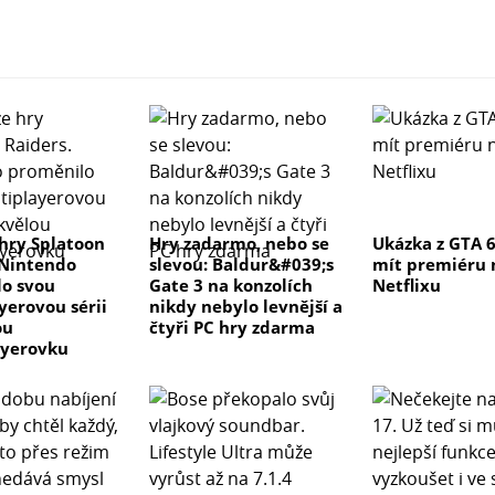
hry Splatoon
Hry zadarmo, nebo se
Ukázka z GTA 
 Nintendo
slevou: Baldur&#039;s
mít premiéru 
o svou
Gate 3 na konzolích
Netflixu
yerovou sérii
nikdy nebylo levnější a
ou
čtyři PC hry zdarma
ayerovku