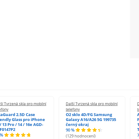
ší Tvrzená skla pro mobilní
Další Tvrzená skla pro mobilní
D
efony
telefony
t
zaGuard 2.5D Case
O2 sklo 4D/FG Samsung
iendly Glass pro iPhone
Galaxy A16/A26 5G 199735
/ 13 Pro / 14 / 16e AGD-
černý okraj
1
F0147P2
90 %
 %
(129 hodnocení)