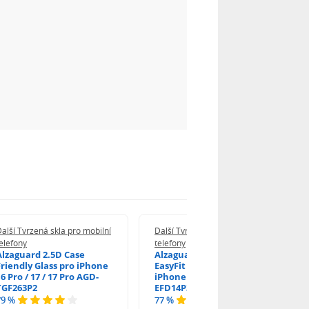
alší Tvrzená skla pro mobilní
Další Tvrzená skla pro mobilní
elefony
telefony
Alzaguard 2.5D Case
Alzaguard 2.5D Glass
Friendly Glass pro iPhone
EasyFit DustFree pro
6 Pro / 17 / 17 Pro AGD-
iPhone 16 Pro / 17 AGD-
TGF263P2
EFD14P3
79 %
77 %