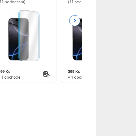
(11 hodnocení)
(11 hodnocení)
Next
199 Kč
399 Kč
v 1 obchodě
v 1 obchodě