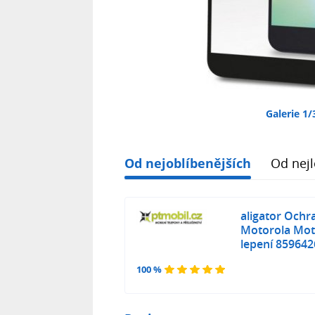
Galerie 1/
Od nejoblíbenějších
Od nejl
aligator Ochr
Motorola Moto
lepení 85964
100 %