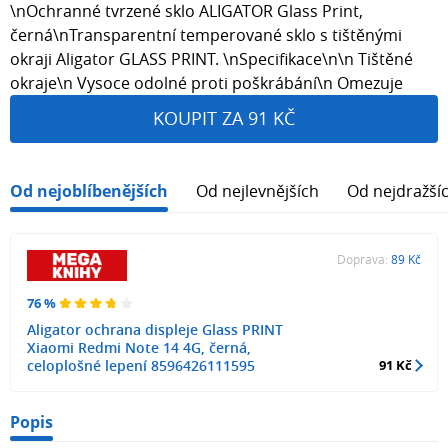
\nOchranné tvrzené sklo ALIGATOR Glass Print,
černá\nTransparentní temperované sklo s tištěnými
okraji Aligator GLASS PRINT. \nSpecifikace\n\n Tištěné
okraje\n Vysoce odolné proti poškrábání\n Omezuje
KOUPIT ZA 91 KČ
Od nejoblíbenějších
Od nejlevnějších
Od nejdražší
Doprava:
89 Kč
76 %
Aligator ochrana displeje Glass PRINT
Xiaomi Redmi Note 14 4G, černá,
celoplošné lepení 8596426111595
91 Kč
Popis