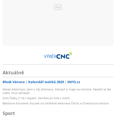
VÝBĚR
Aktuálně
Blesk Vánoce
Kalendář svátků 2025
INFO.cz
Marek Adamczyk: Jsem z něj zklamaný. Klempíř si hraje na ministra. Nestačí se tak
tvářit, musí zamakat
Smrt Češky (†14) v Alpách: Zemřela při túře s rodiči
Babišova dovolená: Kousek od oblíbené destinace Čechů a Onassisova ostrova
Sport