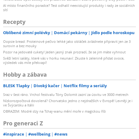
AI místo finančního poradce? Test odhalil neexistující produkty i rady ze sociálních
sítí
Recepty
Oblíbené zimní polévky
Domácí pekárny
Jídlo podle horoskopu
Oopsie bread: Proteinové pečivo lehké jako obláček zvládnete připravit jen ze 3
surovin a bez mouky
Pozor na jedovaté cukety! Jeden jasný znak prozradí, že se jim máte vyhnout
Svěží letní saláty, které vás v horku neunaví: Zkuste k zelenině přidat ovoce,
výsledek vás mile překvapí!
Hobby a zábava
BLESK Tlapky
Divoký kačer
Netflix filmy a seriály
Sraz v šest ráno. Vrchol festivalu Tóny Dolomit zazní za úsvitu ve 3000 metrech
Nízkorozpočtová dovolená? Chorvatsko jedno z nejdražších v Evropě! Levněji je i
ve Švýcarsku a Itálii
OBRAZEM: Modré slzy na Tchaj-wanu mění moře v magickou říši
Pro generaci Z
#inspirace
#wellbeing
#news