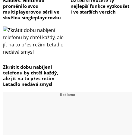
Raiders. Nintendo
Už teď si můžete ty
proměnilo svou
nejlepší funkce vyzkoušet
multiplayerovou sérii ve
i ve starších verzích
skvělou singleplayerovku
Zkrátit dobu nabíjení
telefonu by chtěl každý,
ale jít na to přes režim
Letadlo nedává smysl