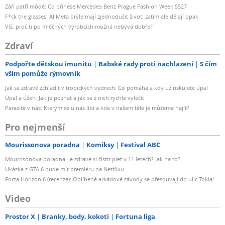
Září patří módě: Co přinese Mercedes-Benz Prague Fashion Week SS27
F*ck the glasses: AI Meta brýle mají zjednodušit život, zatím ale dělají opak
Víš, proč ti po mléčných výrobcích možná nebývá dobře?
Zdraví
Podpořte dětskou imunitu
Babské rady proti nachlazení
S čím
vším pomůže rýmovník
Jak se zdravě zchladit v tropických vedrech: Co pomáhá a kdy už riskujete úpal
Úpal a úžeh: Jak je poznat a jak se z nich rychle vyléčit
Parazité v nás: Kterým se u nás líbí a kde v našem těle je můžeme najít?
Pro nejmenší
Mourissonova poradna
Komiksy
Festival ABC
Mourrisonova poradna: Je zdravé si čistit pleť v 11 letech? Jak na to?
Ukázka z GTA 6 bude mít premiéru na Netflixu
Forza Horizon 6 (recenze): Oblíbené arkádové závody se přesouvají do ulic Tokia!
Video
Prostor X
Branky, body, kokoti
Fortuna liga