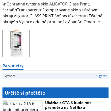
\nOchranné tvrzené sklo ALIGATOR Glass Print,
černá\nTransparentní temperované sklo s tištěnými
okraji Aligator GLASS PRINT. \nSpecifikace\n\n Tištěné
okraje\n Vysoce odolné proti poškrábání\n Omezuje
Parametry
Výrobce
Aligator
Určitě si přečtěte
Ukázka z GTA 6 bude mít
premiéru na Netflixu