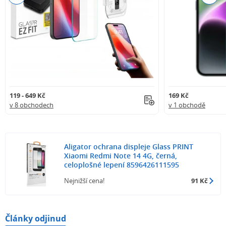
119 - 649 Kč
169 Kč
v 8 obchodech
v 1 obchodě
Aligator ochrana displeje Glass PRINT
Xiaomi Redmi Note 14 4G, černá,
celoplošné lepení 8596426111595
Nejnižší cena!
91 Kč
Články odjinud