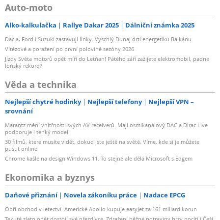
Auto-moto
Alko-kalkulačka
Rallye Dakar 2025
Dálniční známka 2025
Dacia, Ford i Suzuki zastavují linky. Vyschlý Dunaj drtí energetiku Balkánu
Vítězové a poražení po první polovině sezóny 2026
Jízdy Světa motorů opět míří do Letňan! Pátého září zažijete elektromobil, padne
loňský rekord?
Věda a technika
Nejlepší chytré hodinky
Nejlepší telefony
Nejlepší VPN –
srovnání
Marantz mění vnitřnosti svých AV receiverů. Mají osmikanálový DAC a Dirac Live
podporuje i tenký model
30 filmů, které musíte vidět, dokud jste ještě na světě. Víme, kde si je můžete
pustit online
Chrome kašle na design Windows 11. To stejné ale dělá Microsoft s Edgem
Ekonomika a byznys
Daňové přiznání
Novela zákoníku práce
Nadace EPCG
Obří obchod v letectví. Americké Apollo kupuje easyJet za 161 miliard korun
Tekuté zlato opět dostojí své přezdívce. Zdražení běžné potraviny brzy pocítí i Češi