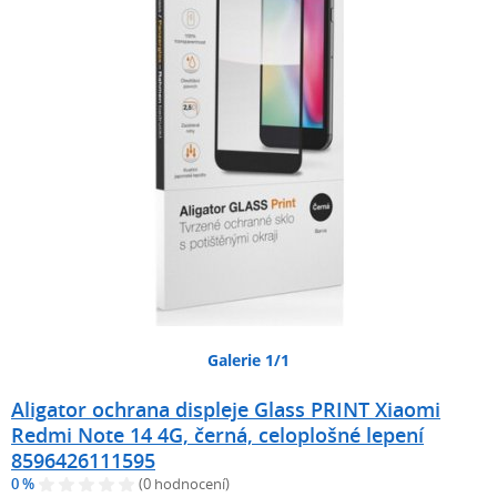
Galerie 1/1
Aligator ochrana displeje Glass PRINT Xiaomi
Redmi Note 14 4G, černá, celoplošné lepení
8596426111595
0 %
(0 hodnocení)