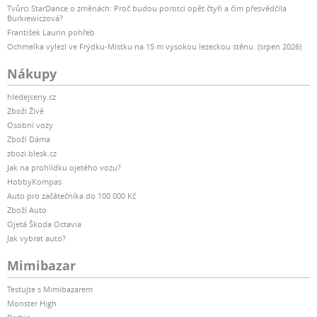
Tvůrci StarDance o změnách: Proč budou porotci opět čtyři a čím přesvědčila
Burkiewiczová?
František Laurin pohřeb
Ochmelka vylezl ve Frýdku-Místku na 15 m vysokou lezeckou stěnu. (srpen 2026)
Nákupy
hledejceny.cz
Zboží Živě
Osobní vozy
Zboží Dáma
zbozi.blesk.cz
Jak na prohlídku ojetého vozu?
HobbyKompas
Auto pro začátečníka do 100 000 Kč
Zboží Auto
Ojetá Škoda Octavia
Jak vybrat auto?
Mimibazar
Testujte s Mimibazarem
Monster High