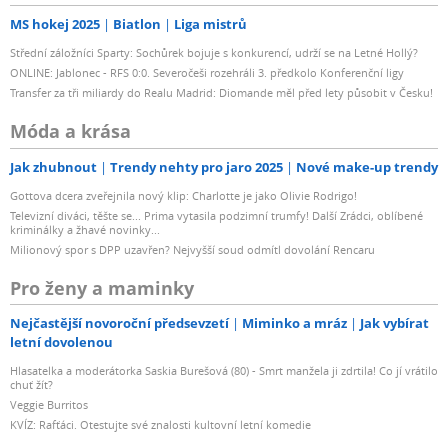
MS hokej 2025
Biatlon
Liga mistrů
Střední záložníci Sparty: Sochůrek bojuje s konkurencí, udrží se na Letné Hollý?
ONLINE: Jablonec - RFS 0:0. Severočeši rozehráli 3. předkolo Konferenční ligy
Transfer za tři miliardy do Realu Madrid: Diomande měl před lety působit v Česku!
Móda a krása
Jak zhubnout
Trendy nehty pro jaro 2025
Nové make-up trendy
Gottova dcera zveřejnila nový klip: Charlotte je jako Olivie Rodrigo!
Televizní diváci, těšte se... Prima vytasila podzimní trumfy! Další Zrádci, oblíbené
kriminálky a žhavé novinky...
Milionový spor s DPP uzavřen? Nejvyšší soud odmítl dovolání Rencaru
Pro ženy a maminky
Nejčastější novoroční předsevzetí
Miminko a mráz
Jak vybírat
letní dovolenou
Hlasatelka a moderátorka Saskia Burešová (80) - Smrt manžela ji zdrtila! Co jí vrátilo
chuť žít?
Veggie Burritos
KVÍZ: Rafťáci. Otestujte své znalosti kultovní letní komedie