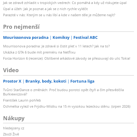
Jak se zdravě zchladit v tropických vedrech: Co pomáhá a kdy už riskujete úpal
Úpal a úžeh: Jak je poznat a jak se z nich rychle vyléčit
Parazité v nás: Kterým se u nás líbí a kde v našem těle je můžeme najít?
Pro nejmenší
Mourissonova poradna
Komiksy
Festival ABC
Mourrisonova poradna: Je zdravé si čistit pleť v 11 letech? Jak na to?
Ukázka z GTA 6 bude mít premiéru na Netflixu
Forza Horizon 6 (recenze): Oblíbené arkádové závody se přesouvají do ulic Tokia!
Video
Prostor X
Branky, body, kokoti
Fortuna liga
Tvůrci StarDance o změnách: Proč budou porotci opět čtyři a čím přesvědčila
Burkiewiczová?
František Laurin pohřeb
Ochmelka vylezl ve Frýdku-Místku na 15 m vysokou lezeckou stěnu. (srpen 2026)
Nákupy
hledejceny.cz
Zboží Živě