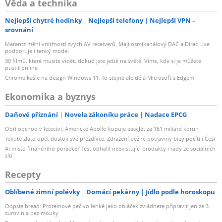
Věda a technika
Nejlepší chytré hodinky
Nejlepší telefony
Nejlepší VPN –
srovnání
Marantz mění vnitřnosti svých AV receiverů. Mají osmikanálový DAC a Dirac Live
podporuje i tenký model
30 filmů, které musíte vidět, dokud jste ještě na světě. Víme, kde si je můžete
pustit online
Chrome kašle na design Windows 11. To stejné ale dělá Microsoft s Edgem
Ekonomika a byznys
Daňové přiznání
Novela zákoníku práce
Nadace EPCG
Obří obchod v letectví. Americké Apollo kupuje easyJet za 161 miliard korun
Tekuté zlato opět dostojí své přezdívce. Zdražení běžné potraviny brzy pocítí i Češi
AI místo finančního poradce? Test odhalil neexistující produkty i rady ze sociálních
sítí
Recepty
Oblíbené zimní polévky
Domácí pekárny
Jídlo podle horoskopu
Oopsie bread: Proteinové pečivo lehké jako obláček zvládnete připravit jen ze 3
surovin a bez mouky