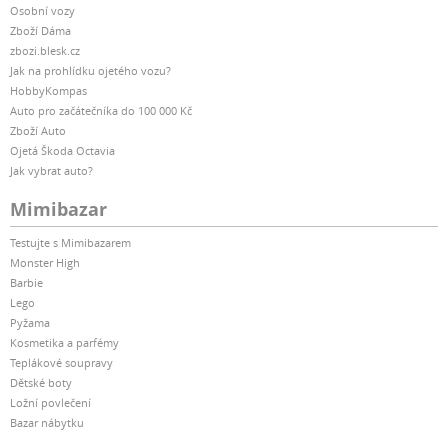
Osobní vozy
Zboží Dáma
zbozi.blesk.cz
Jak na prohlídku ojetého vozu?
HobbyKompas
Auto pro začátečníka do 100 000 Kč
Zboží Auto
Ojetá Škoda Octavia
Jak vybrat auto?
Mimibazar
Testujte s Mimibazarem
Monster High
Barbie
Lego
Pyžama
Kosmetika a parfémy
Teplákové soupravy
Dětské boty
Ložní povlečení
Bazar nábytku