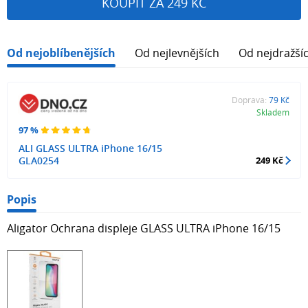
KOUPIT ZA 249 KČ
Od nejoblíbenějších
Od nejlevnějších
Od nejdražší
Doprava:
79 Kč
Skladem
97 %
ALI GLASS ULTRA iPhone 16/15
GLA0254
249 Kč
Popis
Aligator Ochrana displeje GLASS ULTRA iPhone 16/15