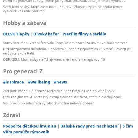
Pozor na jedovaté cukety! Jeden jasný znak prozradí, že se jim máte vyhnout
Svěží letní saláty, které vás v horku neunaví: Zkuste k zelenině přidat ovoce,
výsledek vás mile překvapí!
Hobby a zábava
BLESK Tlapky
Divoký kačer
Netflix filmy a seriály
Sraz v šest ráno. Vrchol festivalu Tóny Dolomit zazní za úsvitu ve 3000 metrech
Nízkorozpočtová dovolená? Chorvatsko jedno z nejdražších v Evropě! Levněji je i
ve Švýcarsku a Itálii
OBRAZEM: Modré slzy na Tchaj-wanu mění moře v magickou říši
Pro generaci Z
#inspirace
#wellbeing
#news
Září patří módě: Co přinese Mercedes-Benz Prague Fashion Week SS27
F*ck the glasses: AI Meta brýle mají zjednodušit život, zatím ale dělají opak
Víš, proč ti po mléčných výrobcích možná nebývá dobře?
Zdraví
Podpořte dětskou imunitu
Babské rady proti nachlazení
S čím
vším pomůže rýmovník