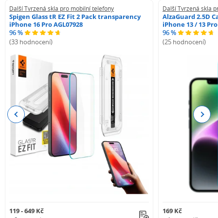
Další Tvrzená skla pro mobilní telefony
Další Tvrzená skla p
Spigen Glass tR EZ Fit 2 Pack transparency
AlzaGuard 2.5D Ca
iPhone 16 Pro AGL07928
iPhone 13 / 13 Pr
96 %
96 %
(33 hodnocení)
(25 hodnocení)
Previous
Next
119 - 649 Kč
169 Kč