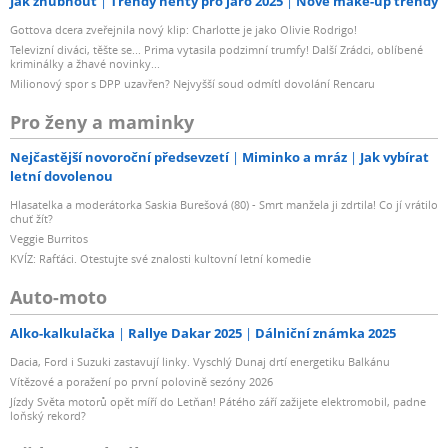
Jak zhubnout
Trendy nehty pro jaro 2025
Nové make-up trendy
Gottova dcera zveřejnila nový klip: Charlotte je jako Olivie Rodrigo!
Televizní diváci, těšte se... Prima vytasila podzimní trumfy! Další Zrádci, oblíbené
kriminálky a žhavé novinky...
Milionový spor s DPP uzavřen? Nejvyšší soud odmítl dovolání Rencaru
Pro ženy a maminky
Nejčastější novoroční předsevzetí
Miminko a mráz
Jak vybírat
letní dovolenou
Hlasatelka a moderátorka Saskia Burešová (80) - Smrt manžela ji zdrtila! Co jí vrátilo
chuť žít?
Veggie Burritos
KVÍZ: Rafťáci. Otestujte své znalosti kultovní letní komedie
Auto-moto
Alko-kalkulačka
Rallye Dakar 2025
Dálniční známka 2025
Dacia, Ford i Suzuki zastavují linky. Vyschlý Dunaj drtí energetiku Balkánu
Vítězové a poražení po první polovině sezóny 2026
Jízdy Světa motorů opět míří do Letňan! Pátého září zažijete elektromobil, padne
loňský rekord?