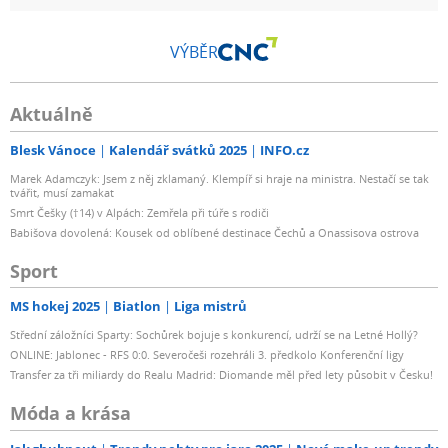
VÝBĚR
Aktuálně
Blesk Vánoce
Kalendář svátků 2025
INFO.cz
Marek Adamczyk: Jsem z něj zklamaný. Klempíř si hraje na ministra. Nestačí se tak
tvářit, musí zamakat
Smrt Češky (†14) v Alpách: Zemřela při túře s rodiči
Babišova dovolená: Kousek od oblíbené destinace Čechů a Onassisova ostrova
Sport
MS hokej 2025
Biatlon
Liga mistrů
Střední záložníci Sparty: Sochůrek bojuje s konkurencí, udrží se na Letné Hollý?
ONLINE: Jablonec - RFS 0:0. Severočeši rozehráli 3. předkolo Konferenční ligy
Transfer za tři miliardy do Realu Madrid: Diomande měl před lety působit v Česku!
Móda a krása