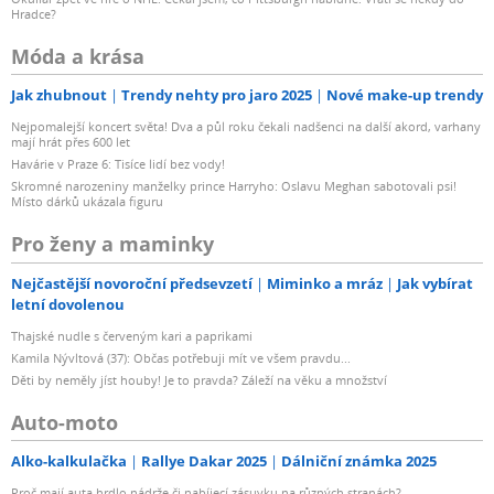
Hradce?
Móda a krása
Jak zhubnout
Trendy nehty pro jaro 2025
Nové make-up trendy
Nejpomalejší koncert světa! Dva a půl roku čekali nadšenci na další akord, varhany
mají hrát přes 600 let
Havárie v Praze 6: Tisíce lidí bez vody!
Skromné narozeniny manželky prince Harryho: Oslavu Meghan sabotovali psi!
Místo dárků ukázala figuru
Pro ženy a maminky
Nejčastější novoroční předsevzetí
Miminko a mráz
Jak vybírat
letní dovolenou
Thajské nudle s červeným kari a paprikami
Kamila Nývltová (37): Občas potřebuji mít ve všem pravdu...
Děti by neměly jíst houby! Je to pravda? Záleží na věku a množství
Auto-moto
Alko-kalkulačka
Rallye Dakar 2025
Dálniční známka 2025
Proč mají auta hrdlo nádrže či nabíjecí zásuvku na různých stranách?