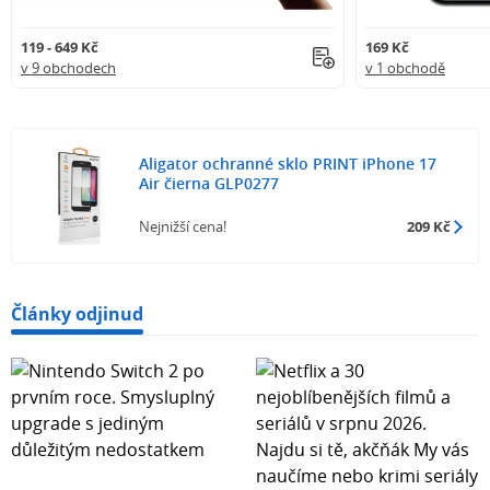
119 - 649 Kč
169 Kč
v 9 obchodech
v 1 obchodě
Aligator ochranné sklo PRINT iPhone 17
Air čierna GLP0277
Nejnižší cena!
209 Kč
Články odjinud