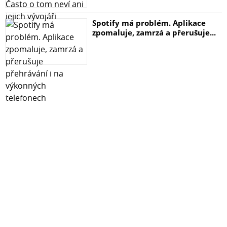
Sklo je navyše okolo displeja tlačené a nenarúša design.
Spotify má problém. Aplikace
zpomaluje, zamrzá a přerušuje...
*Tlačené okraje
*Vysoko odolné proti poškriabaniu
*Obmedzuje odlesky
*Vyhladzuje a zaceluje už poškriabaný displej
*Možno opätovne sňať a znovu použiť
*Veľmi tenké sklo, temperované viac ako 4 hodiny
*Extrémna tvrdosť 9H
*Vyrobené presne na mieru telefónu