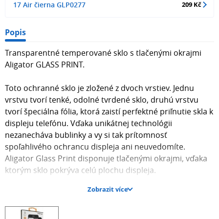
17 Air čierna GLP0277
209 Kč
Popis
Transparentné temperované sklo s tlačenými okrajmi
Aligator GLASS PRINT.
Toto ochranné sklo je zložené z dvoch vrstiev. Jednu
vrstvu tvorí tenké, odolné tvrdené sklo, druhú vrstvu
tvorí špeciálna fólia, ktorá zaistí perfektné priľnutie skla k
displeju telefónu. Vďaka unikátnej technológii
nezanecháva bublinky a vy si tak prítomnosť
spoľahlivého ochrancu displeja ani neuvedomíte.
Aligator Glass Print disponuje tlačenými okrajmi, vďaka
ktorým sklo pokrýva celú plochu displeja.
Zobrazit více
Oproti iným bežným sklám na trhu sú ochranné sklá
Aligator Glass vyrábané špeciálnou technológiou, ktorá
umožňuje zmenšiť hrúbku skla až na 0,25 mm pri