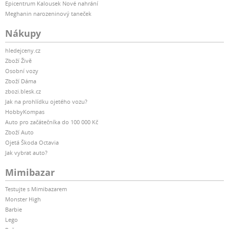
Epicentrum Kalousek Nové nahrání
Meghanin narozeninový taneček
Nákupy
hledejceny.cz
Zboží Živě
Osobní vozy
Zboží Dáma
zbozi.blesk.cz
Jak na prohlídku ojetého vozu?
HobbyKompas
Auto pro začátečníka do 100 000 Kč
Zboží Auto
Ojetá Škoda Octavia
Jak vybrat auto?
Mimibazar
Testujte s Mimibazarem
Monster High
Barbie
Lego