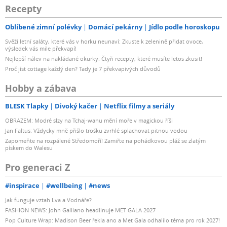
Recepty
Oblíbené zimní polévky
Domácí pekárny
Jídlo podle horoskopu
Svěží letní saláty, které vás v horku neunaví: Zkuste k zelenině přidat ovoce,
výsledek vás mile překvapí!
Nejlepší nálev na nakládané okurky: Čtyři recepty, které musíte letos zkusit!
Proč jíst cottage každý den? Tady je 7 překvapivých důvodů
Hobby a zábava
BLESK Tlapky
Divoký kačer
Netflix filmy a seriály
OBRAZEM: Modré slzy na Tchaj-wanu mění moře v magickou říši
Jan Faltus: Vždycky mně přišlo trošku zvrhlé splachovat pitnou vodou
Zapomeňte na rozpálené Středomoří! Zamiřte na pohádkovou pláž se zlatým
pískem do Walesu
Pro generaci Z
#inspirace
#wellbeing
#news
Jak funguje vztah Lva a Vodnáře?
FASHION NEWS: John Galliano headlinuje MET GALA 2027
Pop Culture Wrap: Madison Beer řekla ano a Met Gala odhalilo téma pro rok 2027!