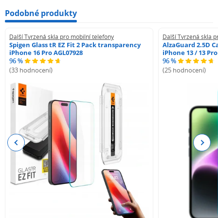
a rozprestrie energiu nárazu
Podobné produkty
Další Tvrzená skla pro mobilní telefony
Další Tvrzená skla p
Spigen Glass tR EZ Fit 2 Pack transparency
AlzaGuard 2.5D Ca
iPhone 16 Pro AGL07928
iPhone 13 / 13 Pr
96 %
96 %
(33 hodnocení)
(25 hodnocení)
Previous
Next