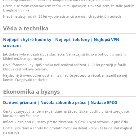
Pérez je se svým comebackem zatím velmi spokojen. Dokázal jsem, že stále patřím
k nejlepším, říká
Hledáme zlatý ročník: 25 let vývoje asistentů a emisních systémů v autech
Věda a technika
Nejlepší chytré hodinky
Nejlepší telefony
Nejlepší VPN –
srovnání
Jak dobře vybrat bezdrátová sluchátka. Velká zajistí ticho a pohodlí, s malými
klidně můžete sportovat
První fotomobil byl spíš hračka než seriózní zařízení. O 25 let později je foťák
klíčová část výbavy telefonů
Nejslavnější overclocker odstranil z chladiče procesoru větrák a nasadil na něj
komín. Fungovalo to skvěle
Ekonomika a byznys
Daňové přiznání
Novela zákoníku práce
Nadace EPCG
Český byznysový tandem expanduje na Západ. Získal podíl v britské zbrojovce,
konkurentovi Explosie
Inflace klesla pod cíl, sazby přesto zůstanou. V Česku nyní rozhoduje jiné číslo
Dostali jste dům a chcete ho prodat? Pozor na detail, který vás bude stát majlant
na daních