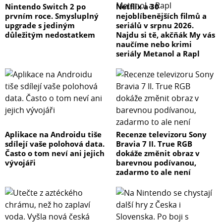
Nintendo Switch 2 po
Netflix a 30
prvním roce. Smysluplný
nejoblíbenějších filmů a
upgrade s jediným
seriálů v srpnu 2026.
důležitým nedostatkem
Najdu si tě, akčňák My vás
naučíme nebo krimi
seriály Metanol a Rapl
Aplikace na Androidu tiše
Recenze televizoru Sony
sdílejí vaše polohová data.
Bravia 7 II. True RGB
Často o tom neví ani jejich
dokáže změnit obraz v
vývojáři
barevnou podívanou,
zadarmo to ale není