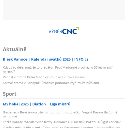
VÝBĚR
Aktuálně
Blesk Vánoce
Kalendář svátků 2025
INFO.cz
Kdyby to dělal muž, je to predátor! Proč Madonně prochází o 30 let mladší
milenci?
Radost v rodině Petra Macinky: Polibky a růžová oslava!
Krvavé drama v Londýně: Útočnice pobodala čtyři muže nůžkami
Sport
MS hokej 2025
Biatlon
Liga mistrů
Brabenec v Brně znovu oživí silnou rodinnou značku. Vegas? Kasina šla úplně
mimo mě
Etická komise rozdala tvrdé tresty: Dokonce i 30 měsíců! Pokazil si Šigut kariéru?
Okuliar zpět ve hře o NHL: Čekal jsem, co Pittsburgh nabídne. Vrátí se někdy do