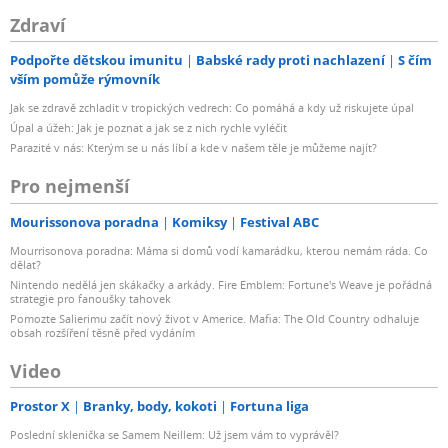
Zdraví
Podpořte dětskou imunitu
Babské rady proti nachlazení
S čím
vším pomůže rýmovník
Jak se zdravě zchladit v tropických vedrech: Co pomáhá a kdy už riskujete úpal
Úpal a úžeh: Jak je poznat a jak se z nich rychle vyléčit
Parazité v nás: Kterým se u nás líbí a kde v našem těle je můžeme najít?
Pro nejmenší
Mourissonova poradna
Komiksy
Festival ABC
Mourrisonova poradna: Máma si domů vodí kamarádku, kterou nemám ráda. Co
dělat?
Nintendo nedělá jen skákačky a arkády. Fire Emblem: Fortune's Weave je pořádná
strategie pro fanoušky tahovek
Pomozte Salierimu začít nový život v Americe. Mafia: The Old Country odhaluje
obsah rozšíření těsně před vydáním
Video
Prostor X
Branky, body, kokoti
Fortuna liga
Poslední sklenička se Samem Neillem: Už jsem vám to vyprávěl?