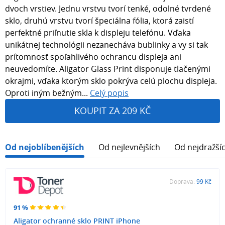
dvoch vrstiev. Jednu vrstvu tvorí tenké, odolné tvrdené
sklo, druhú vrstvu tvorí špeciálna fólia, ktorá zaistí
perfektné priľnutie skla k displeju telefónu. Vďaka
unikátnej technológii nezanecháva bublinky a vy si tak
prítomnosť spoľahlivého ochrancu displeja ani
neuvedomíte. Aligator Glass Print disponuje tlačenými
okrajmi, vďaka ktorým sklo pokrýva celú plochu displeja.
Oproti iným bežným...
Celý popis
KOUPIT ZA 209 KČ
Od nejoblíbenějších
Od nejlevnějších
Od nejdražší
Doprava:
99 Kč
91 %
Aligator ochranné sklo PRINT iPhone