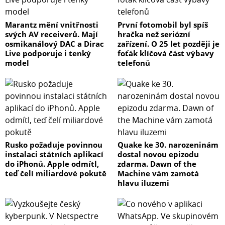
komunikaci. Doma pomůže organizovat každodenní
povinnosti, zapisovat nákupní seznamy nebo plán dne. V
Marantz mění vnitřnosti
První fotomobil byl spíš
dětském pokoji poslouží k nácviku psaní, kreslení i
svých AV receiverů. Mají
hračka než seriózní
zábavě.
osmikanálový DAC a Dirac
zařízení. O 25 let později je
TABULE NA MÍRU
Live podporuje i tenký
foťák klíčová část výbavy
Potřebujete jiný rozměr nebo individuální řešení?
model
telefonů
Nabízíme výrobu tabulí na míru včetně vlastní grafiky,
potisku nebo fotografie.
Díky tomu si můžete vytvořit tabuli přesně podle svých
potřeb a prostoru.
Kontaktujte nás pro individuální cenovou nabídku.
Rusko požaduje povinnou
Quake ke 30. narozeninám
instalaci státních aplikací
dostal novou epizodu
do iPhonů. Apple odmítl,
zdarma. Dawn of the
teď čelí miliardové pokutě
Machine vám zamotá
hlavu iluzemi