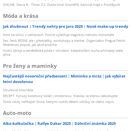
ONLINE: Slavia B - Třinec 3:2. Dukla hostí Kroměříž, Karviná hraje v Prostějově
Móda a krása
Jak zhubnout
Trendy nehty pro jaro 2025
Nové make-up trendy
Smrt na silnici v Letňanech: Policie vyšetřuje tragickou nehodu motorkáře
Sex, fetiš, BDSM, ale i přednášky, workshopy a market. Organizátor Prague Fetish
Weekendu popsal, jak akce probíhá
Vodní zdroje a zemědělská půda v ohrožení: Katastrofální sucha přicházejí stále
dříve
Pro ženy a maminky
Nejčastější novoroční předsevzetí
Miminko a mráz
Jak vybírat
letní dovolenou
Okurková limonáda
RECEPT: Kynutý švestkový koláč s drobenkou. Klasika, se kterou zabodujete
Tohle nikdy neříkejte! Slova, kterými rodiče dětem ubližují ze všeho nejvíc
Auto-moto
Alko-kalkulačka
Rallye Dakar 2025
Dálniční známka 2025