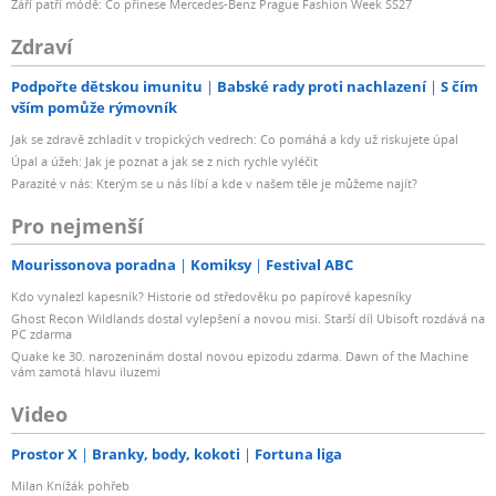
Září patří módě: Co přinese Mercedes-Benz Prague Fashion Week SS27
Zdraví
Podpořte dětskou imunitu
Babské rady proti nachlazení
S čím
vším pomůže rýmovník
Jak se zdravě zchladit v tropických vedrech: Co pomáhá a kdy už riskujete úpal
Úpal a úžeh: Jak je poznat a jak se z nich rychle vyléčit
Parazité v nás: Kterým se u nás líbí a kde v našem těle je můžeme najít?
Pro nejmenší
Mourissonova poradna
Komiksy
Festival ABC
Kdo vynalezl kapesník? Historie od středověku po papírové kapesníky
Ghost Recon Wildlands dostal vylepšení a novou misi. Starší díl Ubisoft rozdává na
PC zdarma
Quake ke 30. narozeninám dostal novou epizodu zdarma. Dawn of the Machine
vám zamotá hlavu iluzemi
Video
Prostor X
Branky, body, kokoti
Fortuna liga
Milan Knížák pohřeb