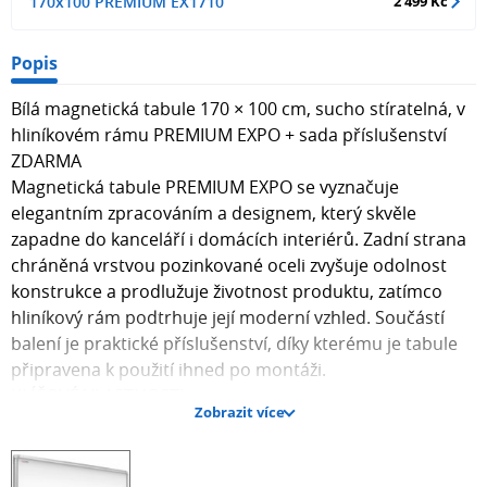
170x100 PREMIUM EX1710
2 499 Kč
Popis
Bílá magnetická tabule 170 × 100 cm, sucho stíratelná, v
hliníkovém rámu PREMIUM EXPO + sada příslušenství
ZDARMA
Magnetická tabule PREMIUM EXPO se vyznačuje
elegantním zpracováním a designem, který skvěle
zapadne do kanceláří i domácích interiérů. Zadní strana
chráněná vrstvou pozinkované oceli zvyšuje odolnost
konstrukce a prodlužuje životnost produktu, zatímco
hliníkový rám podtrhuje její moderní vzhled. Součástí
balení je praktické příslušenství, díky kterému je tabule
připravena k použití ihned po montáži.
KLÍČOVÉ VLASTNOSTI:
Zobrazit více
SUCHO STÍRATELNÝ MAGNETICKÝ POVRCH – vyroben ze
speciálního ocelového plechu s trojitým bílým
lakováním. Můžete na něj pohodlně psát stíratelnými