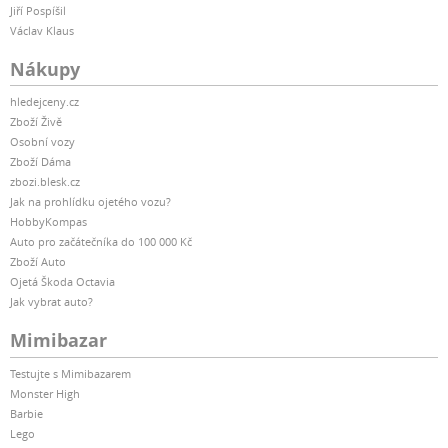
Jiří Pospíšil
Václav Klaus
Nákupy
hledejceny.cz
Zboží Živě
Osobní vozy
Zboží Dáma
zbozi.blesk.cz
Jak na prohlídku ojetého vozu?
HobbyKompas
Auto pro začátečníka do 100 000 Kč
Zboží Auto
Ojetá Škoda Octavia
Jak vybrat auto?
Mimibazar
Testujte s Mimibazarem
Monster High
Barbie
Lego