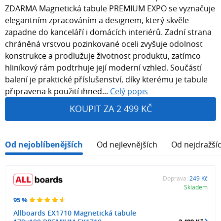
ZDARMA Magnetická tabule PREMIUM EXPO se vyznačuje
elegantním zpracováním a designem, který skvěle
zapadne do kanceláří i domácích interiérů. Zadní strana
chráněná vrstvou pozinkované oceli zvyšuje odolnost
konstrukce a prodlužuje životnost produktu, zatímco
hliníkový rám podtrhuje její moderní vzhled. Součástí
balení je praktické příslušenství, díky kterému je tabule
připravena k použití ihned...
Celý popis
KOUPIT ZA 2 499 KČ
Od nejoblíbenějších
Od nejlevnějších
Od nejdražší
Doprava:
249 Kč
Skladem
95 %
Allboards EX1710 Magnetická tabule