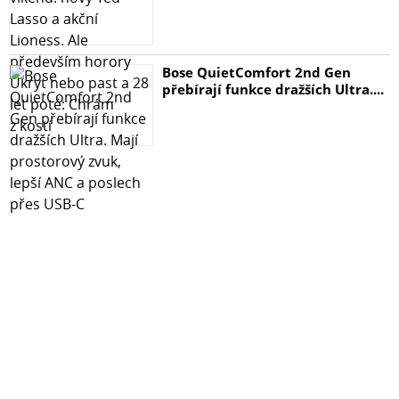
UNIVERZÁLNÍ VYUŽITÍ – ideální jako kancelářský
plánovač, tabule na poznámky, informační tabule nebo
rodinný organizér. Využijete ji pro plánování projektů,
Bose QuietComfort 2nd Gen
zapisování důležitých termínů, tvorbu nákupních
přebírají funkce dražších Ultra....
seznamů, studium nebo kreslení s dětmi.
10LETÁ ZÁRUKA NA POVRCH – vysoká kvalita zpracování
a odolné materiály umožňují dlouhodobé každodenní
používání. Záruka 10 let na povrch a 2 roky na konstrukci
potvrzují spolehlivost a odolnost tabule PREMIUM EXPO.
SADA PŘÍSLUŠENSTVÍ ZDARMA – součástí balení je
praktické příslušenství, díky kterému můžete tabuli začít
používat ihned po montáži. V sadě naleznete montážní
materiál, odkládací lištu na příslušenství, magnetickou
houbičku, 6 bílých magnetů a 2 stíratelné fixy.
SUCHO STÍRATELNÝ MAGNETICKÝ POVRCH
Hladký povrch umožňuje pohodlné psaní stíratelnými
fixy a snadné mazání poznámek bez zanechání šmouh.