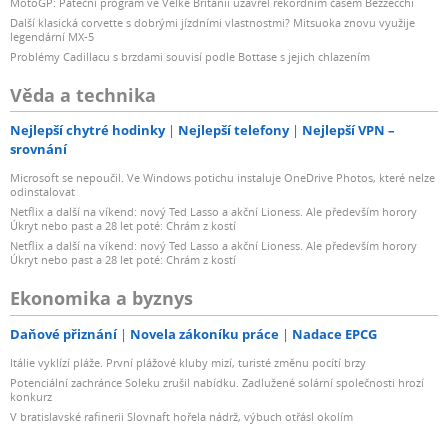
MotoGP: Páteční program ve Velké Británii uzavřel rekordním časem Bezzecchi
Další klasická corvette s dobrými jízdními vlastnostmi? Mitsuoka znovu využije
legendární MX-5
Problémy Cadillacu s brzdami souvisí podle Bottase s jejich chlazením
Věda a technika
Nejlepší chytré hodinky
Nejlepší telefony
Nejlepší VPN –
srovnání
Microsoft se nepoučil. Ve Windows potichu instaluje OneDrive Photos, které nelze
odinstalovat
Netflix a další na víkend: nový Ted Lasso a akční Lioness. Ale především horory
Úkryt nebo past a 28 let poté: Chrám z kostí
Netflix a další na víkend: nový Ted Lasso a akční Lioness. Ale především horory
Úkryt nebo past a 28 let poté: Chrám z kostí
Ekonomika a byznys
Daňové přiznání
Novela zákoníku práce
Nadace EPCG
Itálie vyklízí pláže. První plážové kluby mizí, turisté změnu pocítí brzy
Potenciální zachránce Soleku zrušil nabídku. Zadlužené solární společnosti hrozí
konkurz
V bratislavské rafinerii Slovnaft hořela nádrž, výbuch otřásl okolím