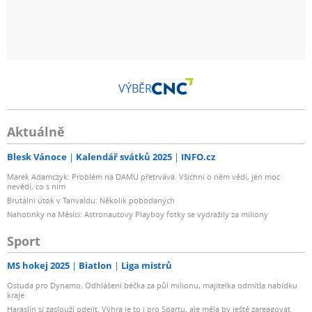
VÝBĚR
Aktuálně
Blesk Vánoce
Kalendář svátků 2025
INFO.cz
Marek Adamczyk: Problém na DAMU přetrvává. Všichni o něm vědí, jen moc
nevědí, co s ním
Brutální útok v Tanvaldu: Několik pobodaných
Nahotinky na Měsíci: Astronautovy Playboy fotky se vydražily za miliony
Sport
MS hokej 2025
Biatlon
Liga mistrů
Ostuda pro Dynamo. Odhlášení béčka za půl milionu, majitelka odmítla nabídku
kraje
Haraslín si zaslouží odejít. Výhra je to i pro Spartu, ale měla by ještě zareagovat