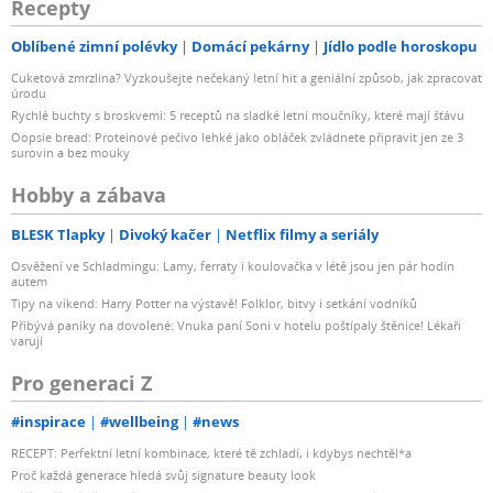
Recepty
Oblíbené zimní polévky
Domácí pekárny
Jídlo podle horoskopu
Cuketová zmrzlina? Vyzkoušejte nečekaný letní hit a geniální způsob, jak zpracovat
úrodu
Rychlé buchty s broskvemi: 5 receptů na sladké letní moučníky, které mají šťávu
Oopsie bread: Proteinové pečivo lehké jako obláček zvládnete připravit jen ze 3
surovin a bez mouky
Hobby a zábava
BLESK Tlapky
Divoký kačer
Netflix filmy a seriály
Osvěžení ve Schladmingu: Lamy, ferraty i koulovačka v létě jsou jen pár hodin
autem
Tipy na víkend: Harry Potter na výstavě! Folklor, bitvy i setkání vodníků
Přibývá paniky na dovolené: Vnuka paní Soni v hotelu poštípaly štěnice! Lékaři
varují
Pro generaci Z
#inspirace
#wellbeing
#news
RECEPT: Perfektní letní kombinace, které tě zchladí, i kdybys nechtěl*a
Proč každá generace hledá svůj signature beauty look