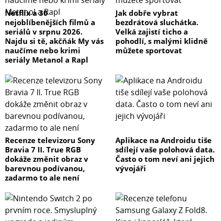
Netflix a 30
Jak dobře vybrat
nejoblíbenějších filmů a
bezdrátová sluchátka.
seriálů v srpnu 2026.
Velká zajistí ticho a
Najdu si tě, akčňák My vás
pohodlí, s malými klidně
naučíme nebo krimi
můžete sportovat
seriály Metanol a Rapl
Recenze televizoru Sony
Aplikace na Androidu tiše
Bravia 7 II. True RGB
sdílejí vaše polohová data.
dokáže změnit obraz v
Často o tom neví ani jejich
barevnou podívanou,
vývojáři
zadarmo to ale není