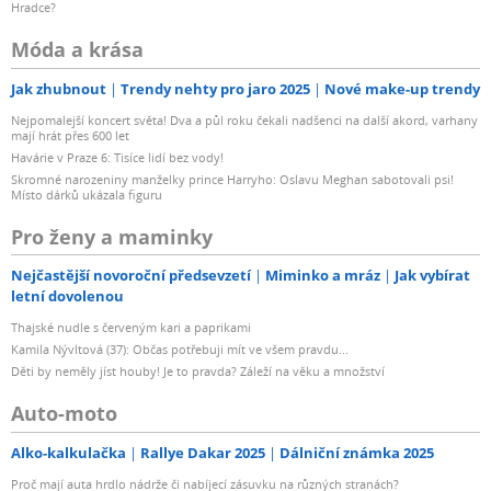
Hradce?
Móda a krása
Jak zhubnout
Trendy nehty pro jaro 2025
Nové make-up trendy
Nejpomalejší koncert světa! Dva a půl roku čekali nadšenci na další akord, varhany
mají hrát přes 600 let
Havárie v Praze 6: Tisíce lidí bez vody!
Skromné narozeniny manželky prince Harryho: Oslavu Meghan sabotovali psi!
Místo dárků ukázala figuru
Pro ženy a maminky
Nejčastější novoroční předsevzetí
Miminko a mráz
Jak vybírat
letní dovolenou
Thajské nudle s červeným kari a paprikami
Kamila Nývltová (37): Občas potřebuji mít ve všem pravdu...
Děti by neměly jíst houby! Je to pravda? Záleží na věku a množství
Auto-moto
Alko-kalkulačka
Rallye Dakar 2025
Dálniční známka 2025
Proč mají auta hrdlo nádrže či nabíjecí zásuvku na různých stranách?