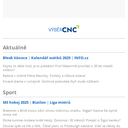
VÝBĚR
Aktuálně
Blesk Vánoce
Kalendář svátků 2025
INFO.cz
Kdyby to dělal muž, je to predátor! Proč Madonně prochází o 30 let mladší
milenci?
Radost v rodině Petra Macinky: Polibky a růžová oslava!
Krvavé drama v Londýně: Útočnice pobodala čtyři muže nůžkami
Sport
MS hokej 2025
Biatlon
Liga mistrů
Brabenec v Brně znovu oživí silnou rodinnou značku. Vegas? Kasina šla úplně
mimo mě
Etická komise rozdala tvrdé tresty: Dokonce i 30 měsíců! Pokazil si Šigut kariéru?
Okuliar zpět ve hře o NHL: Čekal jsem, co Pittsburgh nabídne. Vrátí se někdy do