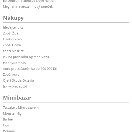
Epicentrum Kalousek Nové nahrání
Meghanin narozeninový taneček
Nákupy
hledejceny.cz
Zboží Živě
Osobní vozy
Zboží Dáma
zbozi.blesk.cz
Jak na prohlídku ojetého vozu?
HobbyKompas
Auto pro začátečníka do 100 000 Kč
Zboží Auto
Ojetá Škoda Octavia
Jak vybrat auto?
Mimibazar
Testujte s Mimibazarem
Monster High
Barbie
Lego
Pyžama