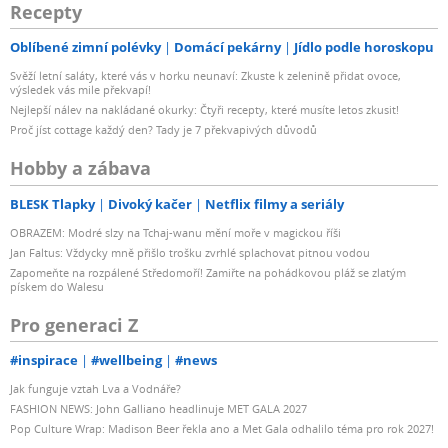
Recepty
Oblíbené zimní polévky
Domácí pekárny
Jídlo podle horoskopu
Svěží letní saláty, které vás v horku neunaví: Zkuste k zelenině přidat ovoce,
výsledek vás mile překvapí!
Nejlepší nálev na nakládané okurky: Čtyři recepty, které musíte letos zkusit!
Proč jíst cottage každý den? Tady je 7 překvapivých důvodů
Hobby a zábava
BLESK Tlapky
Divoký kačer
Netflix filmy a seriály
OBRAZEM: Modré slzy na Tchaj-wanu mění moře v magickou říši
Jan Faltus: Vždycky mně přišlo trošku zvrhlé splachovat pitnou vodou
Zapomeňte na rozpálené Středomoří! Zamiřte na pohádkovou pláž se zlatým
pískem do Walesu
Pro generaci Z
#inspirace
#wellbeing
#news
Jak funguje vztah Lva a Vodnáře?
FASHION NEWS: John Galliano headlinuje MET GALA 2027
Pop Culture Wrap: Madison Beer řekla ano a Met Gala odhalilo téma pro rok 2027!