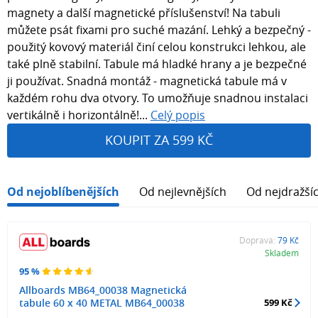
magnety a další magnetické příslušenství! Na tabuli
můžete psát fixami pro suché mazání. Lehký a bezpečný -
použitý kovový materiál činí celou konstrukci lehkou, ale
také plně stabilní. Tabule má hladké hrany a je bezpečné
ji používat. Snadná montáž - magnetická tabule má v
každém rohu dva otvory. To umožňuje snadnou instalaci
vertikálně i horizontálně!...
Celý popis
KOUPIT ZA 599 KČ
Od nejoblíbenějších
Od nejlevnějších
Od nejdražší
Doprava:
79 Kč
Skladem
95 %
Allboards MB64_00038 Magnetická
tabule 60 x 40 METAL MB64_00038
599 Kč