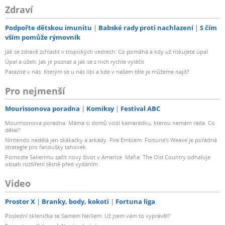
Zdraví
Podpořte dětskou imunitu
Babské rady proti nachlazení
S čím
vším pomůže rýmovník
Jak se zdravě zchladit v tropických vedrech: Co pomáhá a kdy už riskujete úpal
Úpal a úžeh: Jak je poznat a jak se z nich rychle vyléčit
Parazité v nás: Kterým se u nás líbí a kde v našem těle je můžeme najít?
Pro nejmenší
Mourissonova poradna
Komiksy
Festival ABC
Mourrisonova poradna: Máma si domů vodí kamarádku, kterou nemám ráda. Co
dělat?
Nintendo nedělá jen skákačky a arkády. Fire Emblem: Fortune's Weave je pořádná
strategie pro fanoušky tahovek
Pomozte Salierimu začít nový život v Americe. Mafia: The Old Country odhaluje
obsah rozšíření těsně před vydáním
Video
Prostor X
Branky, body, kokoti
Fortuna liga
Poslední sklenička se Samem Neillem: Už jsem vám to vyprávěl?