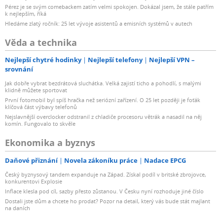
Pérez je se svým comebackem zatím velmi spokojen. Dokázal jsem, že stále patřím
k nejlepším, říká
Hledáme zlatý ročník: 25 let vývoje asistentů a emisních systémů v autech
Věda a technika
Nejlepší chytré hodinky
Nejlepší telefony
Nejlepší VPN –
srovnání
Jak dobře vybrat bezdrátová sluchátka. Velká zajistí ticho a pohodlí, s malými
klidně můžete sportovat
První fotomobil byl spíš hračka než seriózní zařízení. O 25 let později je foťák
klíčová část výbavy telefonů
Nejslavnější overclocker odstranil z chladiče procesoru větrák a nasadil na něj
komín. Fungovalo to skvěle
Ekonomika a byznys
Daňové přiznání
Novela zákoníku práce
Nadace EPCG
Český byznysový tandem expanduje na Západ. Získal podíl v britské zbrojovce,
konkurentovi Explosie
Inflace klesla pod cíl, sazby přesto zůstanou. V Česku nyní rozhoduje jiné číslo
Dostali jste dům a chcete ho prodat? Pozor na detail, který vás bude stát majlant
na daních