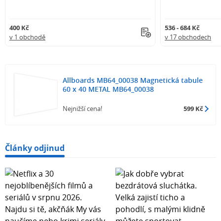
400 Kč
536 - 684 Kč
v 1 obchodě
v 17 obchodech
Allboards MB64_00038 Magnetická tabule
60 x 40 METAL MB64_00038
Nejnižší cena!
599 Kč
Články odjinud