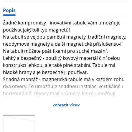
Popis
Žádné kompromisy - inovativní tabule vám umožňuje
používat jakýkoli typ magnetů!
Na tabuli se vejdou pamětní magnety, tradiční magnety,
neodymové magnety a další magnetické příslušenství!
Na tabuli můžete psát fixami pro suché mazání.
Lehký a bezpečný - použitý kovový materiál činí celou
konstrukci lehkou, ale také plně stabilní. Tabule má
hladké hrany a je bezpečné ji používat.
Snadná montáž - magnetická tabule má v každém rohu
dva otvory. To umožňuje snadnou instalaci vertikálně i
horizontálně! Otvory mají průměry, které umožňují
použití jak hřebíků, tak šroubů.
Zobrazit více
Realistický vzhled - díky jedinečné produkční technice
mají tištěné grafiky extrémně realistický vzhled a
dokonale prezentují každý nejmenší detail, který tvoří
obraz.