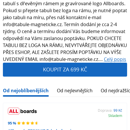
tabulí s dřevěným rámem je gravírované logo Allboards.
Pokud si přejete tabuli bez loga na rámu, je nutné poptat
jako tabuli na míru, přes náš kontaktní e-mail
info@tabule-magneticke.cz. Termín dodání je cca 2-4
týdny. O ceně a termínu dodání Vás budeme informovat
odpovědí na Vámi zaslanou poptávku. POKUD CHCETE
TABULI BEZ LOGA NA RÁMU, NEVYTVÁŘEJTE OBJEDNÁVKU
PŘES ESHOP, ALE ZAŠLETE PROSÍM POPTÁVKU NA VÝŠE
UVEDENÝ EMAIL info@tabule-magneticke.cz....
Celý popis
KOUPIT ZA 699 KČ
Od nejoblíbenějších
Od nejlevnějších
Od nejdražší
Doprava:
99 Kč
Skladem
95 %