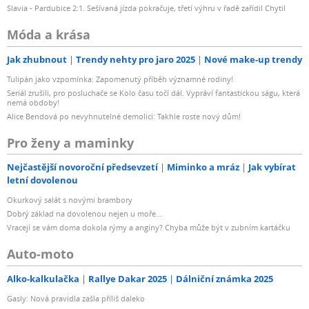
Slavia - Pardubice 2:1. Sešívaná jízda pokračuje, třetí výhru v řadě zařídil Chytil
Móda a krása
Jak zhubnout
Trendy nehty pro jaro 2025
Nové make-up trendy
Tulipán jako vzpomínka: Zapomenutý příběh významné rodiny!
Seriál zrušili, pro posluchače se Kolo času točí dál. Vypráví fantastickou ságu, která
nemá obdoby!
Alice Bendová po nevyhnutelné demolici: Takhle roste nový dům!
Pro ženy a maminky
Nejčastější novoroční předsevzetí
Miminko a mráz
Jak vybírat
letní dovolenou
Okurkový salát s novými brambory
Dobrý základ na dovolenou nejen u moře...
Vracejí se vám doma dokola rýmy a angíny? Chyba může být v zubním kartáčku
Auto-moto
Alko-kalkulačka
Rallye Dakar 2025
Dálniční známka 2025
Gasly: Nová pravidla zašla příliš daleko