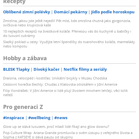
Recepty
Oblíbené zimní polévky
Domácí pekárny
Jídlo podle horoskopu
Zmrzlina, jakou jste ještě nejedli! Pět míst, kde zmrzlina chutná jako gorgonzola,
svíčková nebo krupicová kaše
10 nejlepších receptů na švestkové koláče: Přenesou vás do kuchyně u babičky i
do luxusní cukrárny
Sladký poklad u cesty: Využijte letní špendlíky do tvarohového koláče, marmelády
nebo kompotu
Hobby a zábava
BLESK Tlapky
Divoký kačer
Netflix filmy a seriály
Draisina, velocipéd i kostitřas: Unikátní bicykly v Muzeu Chodska
Cestovní horečka šlechty: Chuďas z Klatovska otrokářem v Jižní Americe
Filip Vondrášek: V Jižní Americe si lidé plují životem mnohem lehčeji, věci tolik
neřeší
Pro generaci Z
#inspirace
#wellbeing
#news
Glow up se stává luxusem, proč mladí lidé říkají ano glow downu?
Pop Culture Wrap: Ariana Grande promluvila o svém ústupu z veřejného života a
Sophia z KATSEYE si dává pauzu od skupiny