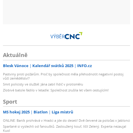
VÝBĚR
Aktuálně
Blesk Vánoce
Kalendář svátků 2025
INFO.cz
Pastviny proti požárům. Proč by společnost měla přehodnotit negativní postoj
vůči zemědělství?
Smrt policisty ve službě: Jána zabil řidič v protisměru
Zlobivé batole řádilo v letadle: Společnost zrušila let všem cestujícím!
Sport
MS hokej 2025
Biatlon
Liga mistrů
ONLINE: Baník prohrává v Hradci a jde do deseti! Dvě červené za poločas v Jablonci
Sparťané si vyslechli od fanoušků. Zasloužený kouř, líčil Zelený. Experta nezaujal
Kuol