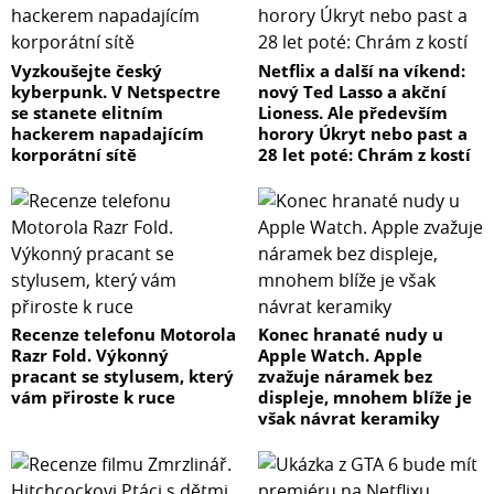
Vyzkoušejte český
Netflix a další na víkend:
kyberpunk. V Netspectre
nový Ted Lasso a akční
se stanete elitním
Lioness. Ale především
hackerem napadajícím
horory Úkryt nebo past a
korporátní sítě
28 let poté: Chrám z kostí
Recenze telefonu Motorola
Konec hranaté nudy u
Razr Fold. Výkonný
Apple Watch. Apple
pracant se stylusem, který
zvažuje náramek bez
vám přiroste k ruce
displeje, mnohem blíže je
však návrat keramiky