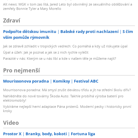
Alt news: MGK v tom zas lítá, Jared Leto byl obviněný ze sexuálního obtěžování a
zemřely Bonnie Tyler a Mary Morello
Zdraví
Podpořte dětskou imunitu
Babské rady proti nachlazení
S čím
vším pomůže rýmovník
Jak se zdravě zchladit v tropických vedrech: Co pomáhá a kdy už riskujete úpal
Úpal a úžeh: Jak je poznat a jak se z nich rychle vyléčit
Parazité v nás: Kterým se u nás líbí a kde v našem těle je můžeme najít?
Pro nejmenší
Mourissonova poradna
Komiksy
Festival ABC
Mourrisonova poradna: Má smysl zrušit devátou třídu a jít na střední školu dřív?
Nahlédněte do nové továrny Škoda Auto: Takhle probíhá výroba baterií pro
elektromobily!
Vybíráme nejlepší herní adaptace Pána prstenů. Moderní pecky i historicky první
kroky
Video
Prostor X
Branky, body, kokoti
Fortuna liga