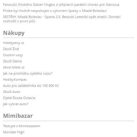
Fanoušci čínského Dalian Yingbo si připravili parádní choreo pro Stanciua
Priske byl hodně nespokojen s výkonem Sparty v Mladé Boleslavi
SESTŘIH: Mladá Boleslav - Sparta 2:0. Bezzubí Letenští opět ztratili. Domácí
rozhodli v první půli
Nákupy
hledejceny.cz
Zboží Živě
Osobní vozy
Zboží Dáma
zbozi.blesk.cz
Jak na prohlídku ojetého vozu?
HobbyKompas
Auto pro začátečníka do 100 000 Kč
Zboží Auto
Ojetá Škoda Octavia
Jak vybrat auto?
Mimibazar
Testujte s Mimibazarem
Monster High