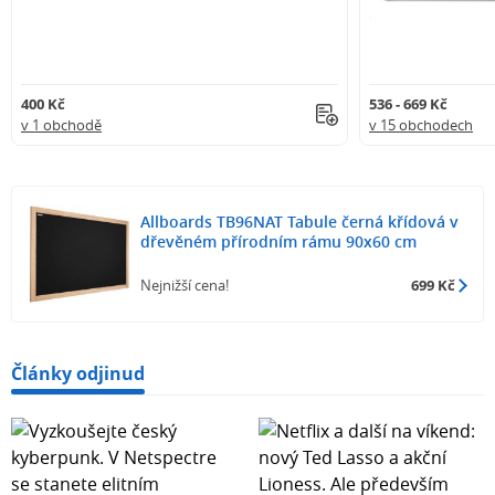
400 Kč
536 - 669 Kč
v 1 obchodě
v 15 obchodech
Allboards TB96NAT Tabule černá křídová v
dřevěném přírodním rámu 90x60 cm
Nejnižší cena!
699 Kč
Články odjinud