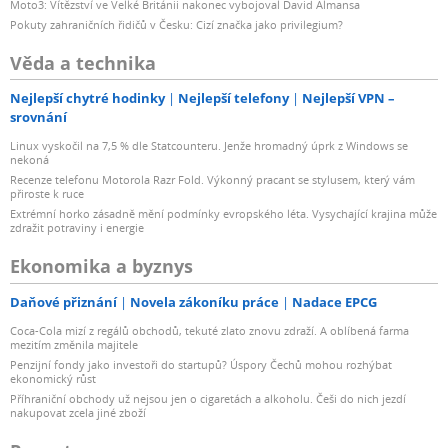
Moto3: Vítězství ve Velké Británii nakonec vybojoval David Almansa
Pokuty zahraničních řidičů v Česku: Cizí značka jako privilegium?
Věda a technika
Nejlepší chytré hodinky
Nejlepší telefony
Nejlepší VPN –
srovnání
Linux vyskočil na 7,5 % dle Statcounteru. Jenže hromadný úprk z Windows se
nekoná
Recenze telefonu Motorola Razr Fold. Výkonný pracant se stylusem, který vám
přiroste k ruce
Extrémní horko zásadně mění podmínky evropského léta. Vysychající krajina může
zdražit potraviny i energie
Ekonomika a byznys
Daňové přiznání
Novela zákoníku práce
Nadace EPCG
Coca-Cola mizí z regálů obchodů, tekuté zlato znovu zdraží. A oblíbená farma
mezitím změnila majitele
Penzijní fondy jako investoři do startupů? Úspory Čechů mohou rozhýbat
ekonomický růst
Příhraniční obchody už nejsou jen o cigaretách a alkoholu. Češi do nich jezdí
nakupovat zcela jiné zboží