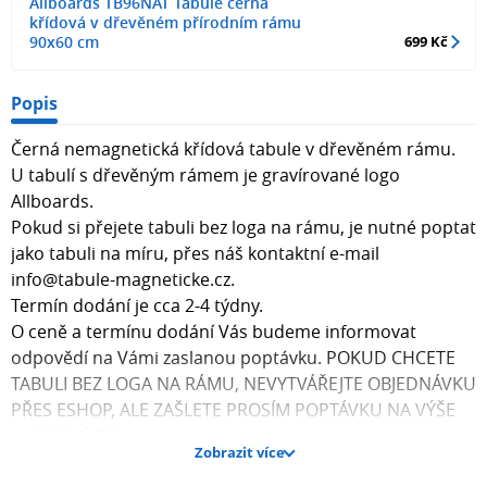
Allboards TB96NAT Tabule černá
křídová v dřevěném přírodním rámu
90x60 cm
699 Kč
Popis
Černá nemagnetická křídová tabule v dřevěném rámu.
U tabulí s dřevěným rámem je gravírované logo
Allboards.
Pokud si přejete tabuli bez loga na rámu, je nutné poptat
jako tabuli na míru, přes náš kontaktní e-mail
info@tabule-magneticke.cz.
Termín dodání je cca 2-4 týdny.
O ceně a termínu dodání Vás budeme informovat
odpovědí na Vámi zaslanou poptávku. POKUD CHCETE
TABULI BEZ LOGA NA RÁMU, NEVYTVÁŘEJTE OBJEDNÁVKU
PŘES ESHOP, ALE ZAŠLETE PROSÍM POPTÁVKU NA VÝŠE
UVEDENÝ EMAIL info@tabule-magneticke.cz.
Zobrazit více