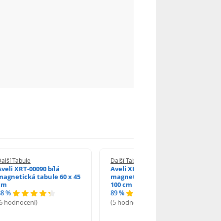
alší Tabule
Další Tabule
Aveli XRT-00090 bílá
Aveli XRT-00093 bílá
magnetická tabule 60 x 45
magnetická tabule 150 x
cm
100 cm
88 %
89 %
(6 hodnocení)
(5 hodnocení)