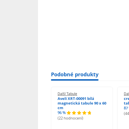
Podobné produkty
 Tabule
Další Tabule
Dal
ORIA korková 40 x 60
Aveli XRT-00091 bílá
cr
magnetická tabule 90 x 60
ta
cm
87
96 %
odnocení)
(4
(22 hodnocení)