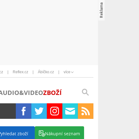
cz
Reflex.cz
Ábíčko.cz
více
AUDIO&VIDEO
ZBOŽÍ
Vyhledat zboží
Nákupní seznam