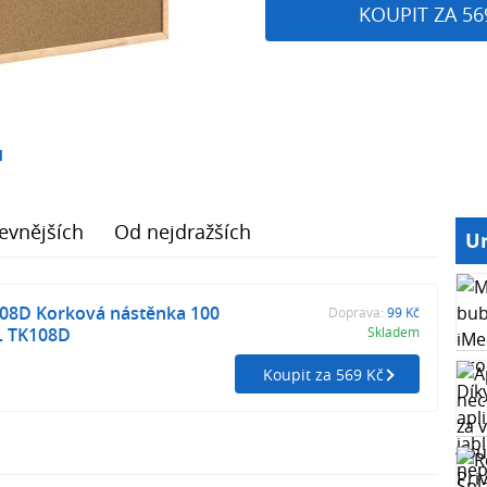
KOUPIT ZA 56
1
evnějších
Od nejdražších
Ur
108D Korková nástěnka 100
Doprava:
99 Kč
L TK108D
Skladem
Koupit za 569 Kč