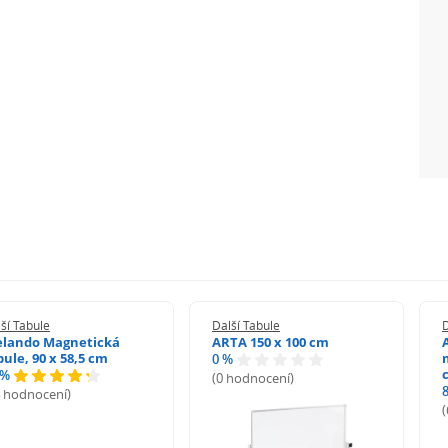
ší Tabule
Další Tabule
D
elando Magnetická
ARTA 150 x 100 cm
bule, 90 x 58,5 cm
0 %
 %
(0 hodnocení)
4 hodnocení)