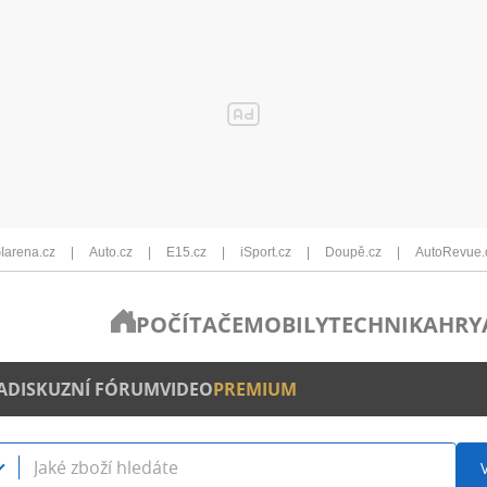
Iarena.cz
Auto.cz
E15.cz
iSport.cz
Doupě.cz
AutoRevue.
POČÍTAČE
MOBILY
TECHNIKA
HRY
A
DISKUZNÍ FÓRUM
VIDEO
PREMIUM