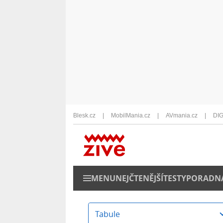
Blesk.cz
MobilMania.cz
AVmania.cz
DIG
MENU
NEJČTENĚJŠÍ
TESTY
PORADN
Tabule