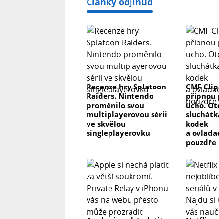
Články odjinud
Recenze hry Splatoon
CMF Clip
Raiders. Nintendo
připnou 
proměnilo svou
ucho. Ot
multiplayerovou sérii
sluchátk
ve skvělou
kodek
singleplayerovku
a ovláda
pouzdře