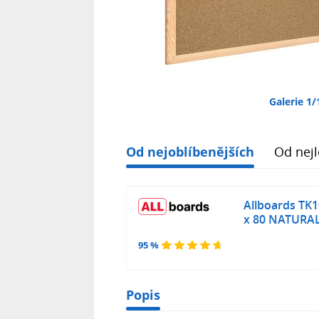
Galerie 1/
Od nejoblíbenějších
Od nejl
Allboards TK
x 80 NATURA
95 %
Popis