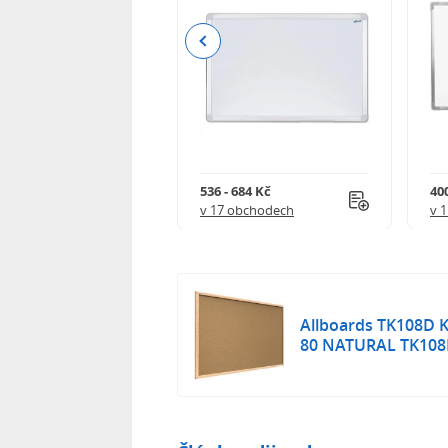
Previous
 149 Kč
536 - 684 Kč
40
 obchodech
v 17 obchodech
v 
Allboards TK108D 
80 NATURAL TK10