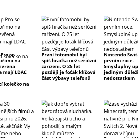
 Pro se
První fotomobil byl
Nintendo Swit
přímo na
spíš hračka než seriózní
prvním roce.
evřená
zařízení. O 25 let
Smysluplný up
a mají LDAC
později je foťák klíčová
jediným důlež
část výbavy telefonů
nedostatkem
cí kolečko na