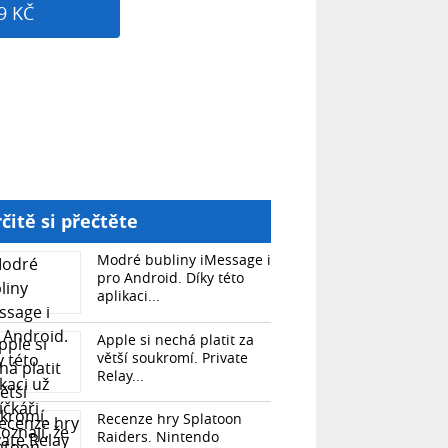
9 KČ
čitě si přečtěte
Modré bubliny iMessage i
pro Android. Díky této
aplikaci...
Apple si nechá platit za
větší soukromí. Private
Relay...
Recenze hry Splatoon
Raiders. Nintendo