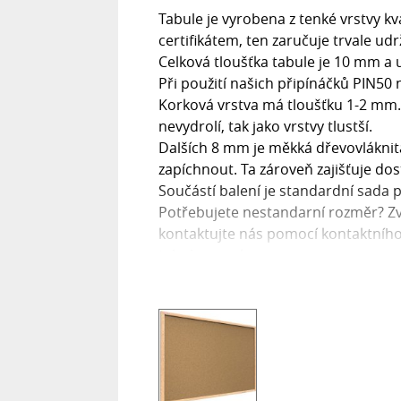
Tabule je vyrobena z tenké vrstvy k
certifikátem, ten zaručuje trvale udr
Celková tloušťka tabule je 10 mm a 
Při použití našich připínáčků PIN50 
Korková vrstva má tloušťku 1-2 mm.
nevydrolí, tak jako vrstvy tlustší.
Dalších 8 mm je měkká dřevovláknit
zapíchnout. Ta zároveň zajišťuje do
Součástí balení je standardní sada 
Potřebujete nestandarní rozměr? Zv
kontaktujte nás pomocí kontaktního 
tabule na míru.
Rozměry:
Rozměry, které u tabulí uvádíme jsou
Dřevěný rám, který je 13 mm široký
plochy.