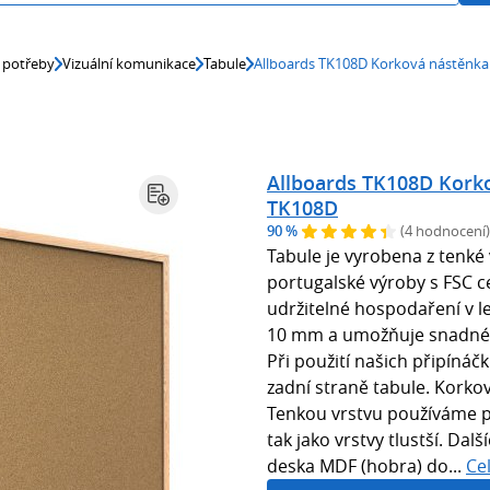
 potřeby
Vizuální komunikace
Tabule
Allboards TK108D Korková nástěnk
Allboards TK108D Kork
TK108D
90 %
(4 hodnocení)
Tabule je vyrobena z tenké
portugalské výroby s FSC ce
udržitelné hospodaření v le
10 mm a umožňuje snadné z
Při použití našich připínáč
zadní straně tabule. Korko
Tenkou vrstvu používáme pr
tak jako vrstvy tlustší. Da
deska MDF (hobra) do...
Ce