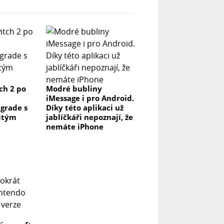
ch 2 po
Modré bubliny
iMessage i pro Android.
grade s
Díky této aplikaci už
itým
jablíčkáři nepoznají, že
nemáte iPhone