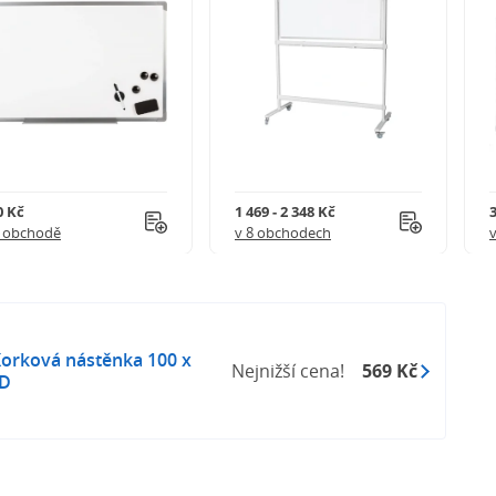
0 Kč
1 469 - 2 348 Kč
3
1 obchodě
v 8 obchodech
Korková nástěnka 100 x
Nejnižší cena!
569 Kč
8D