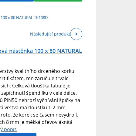
a 100 x 80 NATURAL TK108D
Následující produkt
ová nástěnka 100 x 80 NATURAL
 vrstvy kvalitního drceného korku
rtifikátem, ten zaručuje trvale
sích. Celková tloušťka tabule je
apíchnutí špendlíku v celé délce.
ků PIN50 nehrozí vyčnívání špičky na
vá vrstva má tloušťku 1-2 mm.
oto, že korek se časem nevydrolí,
lších 8 mm je měkká dřevovláknitá
lý popis