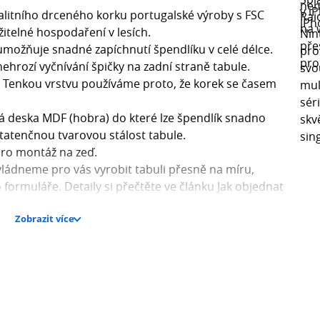
valitního drceného korku portugalské výroby s FSC
žitelné hospodaření v lesích.
umožňuje snadné zapíchnutí špendlíku v celé délce.
nehrozí vyčnívání špičky na zadní straně tabule.
 Tenkou vrstvu používáme proto, že korek se časem
á deska MDF (hobra) do které lze špendlík snadno
statenčnou tvarovou stálost tabule.
pro montáž na zeď.
ládneme pro vás vyrobit tabuli přesně na míru,
formuláře. Detaily si přečtěte ve článku Jak objednat
Zobrazit více
 vždy vnější.
 při pohledu zepředu, změnšuje čistý rozměr korkové