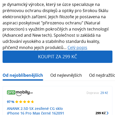
je dynamický výrobce, který se úzce specializuje na
prémiovou ochranu displejů a optiky pro širokou škálu
elektronických zařízení. Jejich filozofie je postavena na
aspiraci poskytovat "přirozenou ochranu" (Natural
protection) s využitím pokročilých a nových technologií
(Advanced and New tech). Společnost si zakládá na
udržování vysokého a stabilního standardu kvality,
přičemž mnoho jejich produktů...
Celý popis
KOUPIT ZA 299 KČ
Od nejoblíbenějších
Od nejlevnějších
Od nejdražší
Doprava:
29 Kč
97 %
ANANK 2.5D 5X zesílené CG sklo
iPhone 16 Pro Max černé 162091
299 Kč