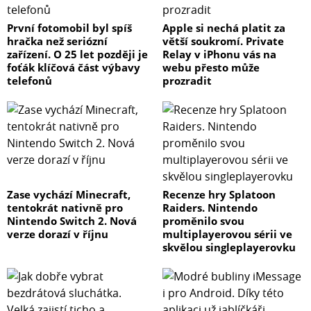
První fotomobil byl spíš
Apple si nechá platit za
hračka než seriózní
větší soukromí. Private
zařízení. O 25 let později je
Relay v iPhonu vás na
foťák klíčová část výbavy
webu přesto může
telefonů
prozradit
Zase vychází Minecraft,
Recenze hry Splatoon
tentokrát nativně pro
Raiders. Nintendo
Nintendo Switch 2. Nová
proměnilo svou
verze dorazí v říjnu
multiplayerovou sérii ve
skvělou singleplayerovku