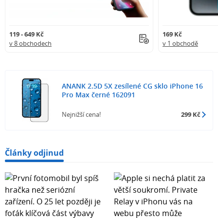
119 - 649 Kč
169 Kč
v 8 obchodech
v 1 obchodě
ANANK 2.5D 5X zesílené CG sklo iPhone 16
Pro Max černé 162091
Nejnižší cena!
299 Kč
Články odjinud