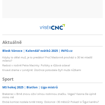
VÝBĚR
Aktuálně
Blesk Vánoce
Kalendář svátků 2025
INFO.cz
Kdyby to dělal muž, je to predátor! Proč Madonně prochází o 30 let mladší
milenci?
Radost v rodině Petra Macinky: Polibky a růžová oslava!
Krvavé drama v Londýně: Útočnice pobodala čtyři muže nůžkami
Sport
MS hokej 2025
Biatlon
Liga mistrů
Brabenec v Brně znovu oživí silnou rodinnou značku. Vegas? Kasina šla úplně
mimo mě
Etická komise rozdala tvrdé tresty: Dokonce i 30 měsíců! Pokazil si Šigut kariéru?