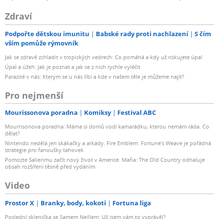
Zdraví
Podpořte dětskou imunitu
Babské rady proti nachlazení
S čím
vším pomůže rýmovník
Jak se zdravě zchladit v tropických vedrech: Co pomáhá a kdy už riskujete úpal
Úpal a úžeh: Jak je poznat a jak se z nich rychle vyléčit
Parazité v nás: Kterým se u nás líbí a kde v našem těle je můžeme najít?
Pro nejmenší
Mourissonova poradna
Komiksy
Festival ABC
Mourrisonova poradna: Máma si domů vodí kamarádku, kterou nemám ráda. Co
dělat?
Nintendo nedělá jen skákačky a arkády. Fire Emblem: Fortune's Weave je pořádná
strategie pro fanoušky tahovek
Pomozte Salierimu začít nový život v Americe. Mafia: The Old Country odhaluje
obsah rozšíření těsně před vydáním
Video
Prostor X
Branky, body, kokoti
Fortuna liga
Poslední sklenička se Samem Neillem: Už jsem vám to vyprávěl?