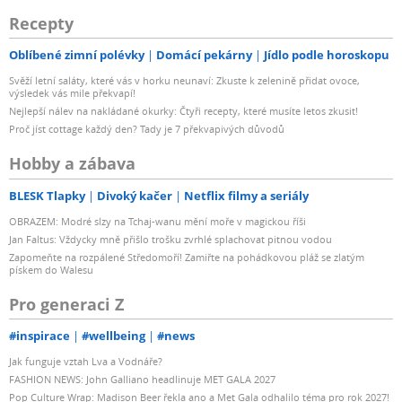
Recepty
Oblíbené zimní polévky
Domácí pekárny
Jídlo podle horoskopu
Svěží letní saláty, které vás v horku neunaví: Zkuste k zelenině přidat ovoce,
výsledek vás mile překvapí!
Nejlepší nálev na nakládané okurky: Čtyři recepty, které musíte letos zkusit!
Proč jíst cottage každý den? Tady je 7 překvapivých důvodů
Hobby a zábava
BLESK Tlapky
Divoký kačer
Netflix filmy a seriály
OBRAZEM: Modré slzy na Tchaj-wanu mění moře v magickou říši
Jan Faltus: Vždycky mně přišlo trošku zvrhlé splachovat pitnou vodou
Zapomeňte na rozpálené Středomoří! Zamiřte na pohádkovou pláž se zlatým
pískem do Walesu
Pro generaci Z
#inspirace
#wellbeing
#news
Jak funguje vztah Lva a Vodnáře?
FASHION NEWS: John Galliano headlinuje MET GALA 2027
Pop Culture Wrap: Madison Beer řekla ano a Met Gala odhalilo téma pro rok 2027!