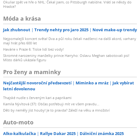
Okuliar zpět ve hře o NHL: Čekal jsem, co Pittsburgh nabídne. Vrátí se někdy do
Hradce?
Móda a krása
Jak zhubnout
Trendy nehty pro jaro 2025
Nové make-up trendy
Nejpomalejší koncert světa! Dva a půl roku čekali nadšenci na další akord, varhany
mají hrát přes 600 let
Havárie v Praze 6: Tisíce lidí bez vody!
Skromné narozeniny manželky prince Harryho: Oslavu Meghan sabotovali psi!
Místo dárků ukázala figuru
Pro ženy a maminky
Nejčastější novoroční předsevzetí
Miminko a mráz
Jak vybírat
letní dovolenou
Thajské nudle s červeným kari a paprikami
Kamila Nývltová (37): Občas potřebuji mít ve všem pravdu...
Děti by neměly jíst houby! Je to pravda? Záleží na věku a množství
Auto-moto
Alko-kalkulačka
Rallye Dakar 2025
Dálniční známka 2025