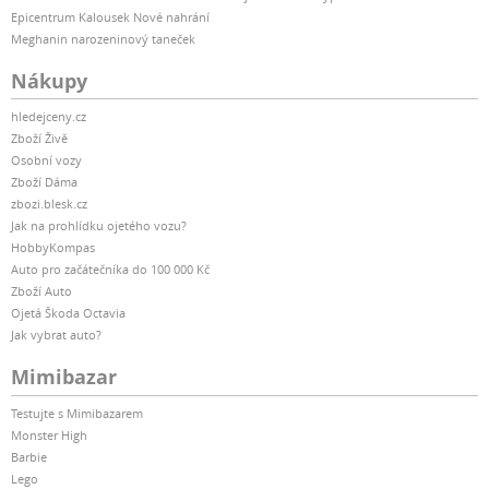
Epicentrum Kalousek Nové nahrání
Meghanin narozeninový taneček
Nákupy
hledejceny.cz
Zboží Živě
Osobní vozy
Zboží Dáma
zbozi.blesk.cz
Jak na prohlídku ojetého vozu?
HobbyKompas
Auto pro začátečníka do 100 000 Kč
Zboží Auto
Ojetá Škoda Octavia
Jak vybrat auto?
Mimibazar
Testujte s Mimibazarem
Monster High
Barbie
Lego