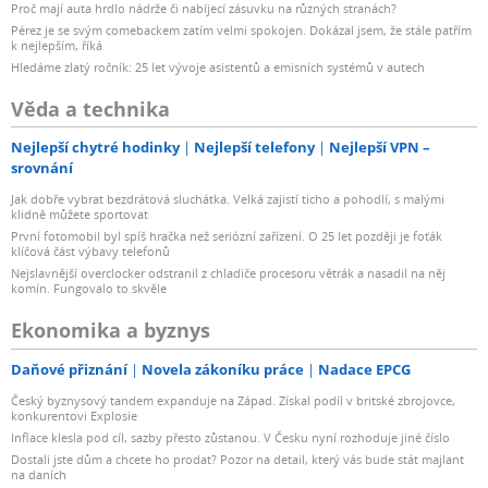
Proč mají auta hrdlo nádrže či nabíjecí zásuvku na různých stranách?
Pérez je se svým comebackem zatím velmi spokojen. Dokázal jsem, že stále patřím
k nejlepším, říká
Hledáme zlatý ročník: 25 let vývoje asistentů a emisních systémů v autech
Věda a technika
Nejlepší chytré hodinky
Nejlepší telefony
Nejlepší VPN –
srovnání
Jak dobře vybrat bezdrátová sluchátka. Velká zajistí ticho a pohodlí, s malými
klidně můžete sportovat
První fotomobil byl spíš hračka než seriózní zařízení. O 25 let později je foťák
klíčová část výbavy telefonů
Nejslavnější overclocker odstranil z chladiče procesoru větrák a nasadil na něj
komín. Fungovalo to skvěle
Ekonomika a byznys
Daňové přiznání
Novela zákoníku práce
Nadace EPCG
Český byznysový tandem expanduje na Západ. Získal podíl v britské zbrojovce,
konkurentovi Explosie
Inflace klesla pod cíl, sazby přesto zůstanou. V Česku nyní rozhoduje jiné číslo
Dostali jste dům a chcete ho prodat? Pozor na detail, který vás bude stát majlant
na daních