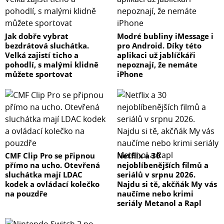
Jak dobře vybrat
Modré bubliny iMessage i
bezdrátová sluchátka.
pro Android. Díky této
Velká zajistí ticho a
aplikaci už jablíčkáři
pohodlí, s malými klidně
nepoznají, že nemáte
můžete sportovat
iPhone
CMF Clip Pro se připnou
Netflix a 30
přímo na ucho. Otevřená
nejoblíbenějších filmů a
sluchátka mají LDAC
seriálů v srpnu 2026.
kodek a ovládací kolečko
Najdu si tě, akčňák My vás
na pouzdře
naučíme nebo krimi
seriály Metanol a Rapl