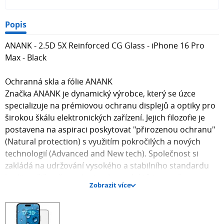
Popis
ANANK - 2.5D 5X Reinforced CG Glass - iPhone 16 Pro
Max - Black
Ochranná skla a fólie ANANK
Značka ANANK je dynamický výrobce, který se úzce
specializuje na prémiovou ochranu displejů a optiky pro
širokou škálu elektronických zařízení. Jejich filozofie je
postavena na aspiraci poskytovat "přirozenou ochranu"
(Natural protection) s využitím pokročilých a nových
technologií (Advanced and New tech). Společnost si
zakládá na udržování vysokého a stabilního standardu
kvality, přičemž mnoho jejich produktů je navrženo v
Zobrazit více
Japonsku nebo využívá tamní materiály.
Jádrem portfolia ANANK jsou ochranná tvrzená skla,