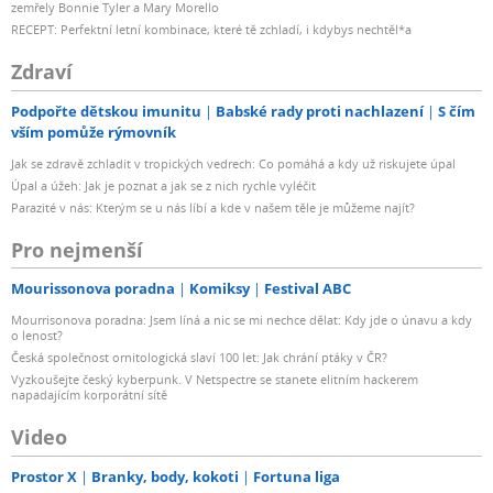
zemřely Bonnie Tyler a Mary Morello
RECEPT: Perfektní letní kombinace, které tě zchladí, i kdybys nechtěl*a
Zdraví
Podpořte dětskou imunitu
Babské rady proti nachlazení
S čím
vším pomůže rýmovník
Jak se zdravě zchladit v tropických vedrech: Co pomáhá a kdy už riskujete úpal
Úpal a úžeh: Jak je poznat a jak se z nich rychle vyléčit
Parazité v nás: Kterým se u nás líbí a kde v našem těle je můžeme najít?
Pro nejmenší
Mourissonova poradna
Komiksy
Festival ABC
Mourrisonova poradna: Jsem líná a nic se mi nechce dělat: Kdy jde o únavu a kdy
o lenost?
Česká společnost ornitologická slaví 100 let: Jak chrání ptáky v ČR?
Vyzkoušejte český kyberpunk. V Netspectre se stanete elitním hackerem
napadajícím korporátní sítě
Video
Prostor X
Branky, body, kokoti
Fortuna liga