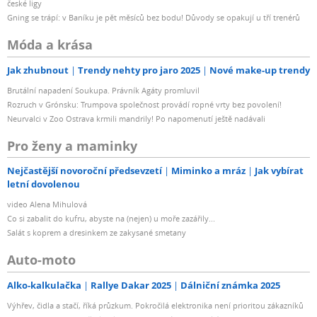
české ligy
Gning se trápí: v Baníku je pět měsíců bez bodu! Důvody se opakují u tří trenérů
Móda a krása
Jak zhubnout
Trendy nehty pro jaro 2025
Nové make-up trendy
Brutální napadení Soukupa. Právník Agáty promluvil
Rozruch v Grónsku: Trumpova společnost provádí ropné vrty bez povolení!
Neurvalci v Zoo Ostrava krmili mandrily! Po napomenutí ještě nadávali
Pro ženy a maminky
Nejčastější novoroční předsevzetí
Miminko a mráz
Jak vybírat
letní dovolenou
video Alena Mihulová
Co si zabalit do kufru, abyste na (nejen) u moře zazářily...
Salát s koprem a dresinkem ze zakysané smetany
Auto-moto
Alko-kalkulačka
Rallye Dakar 2025
Dálniční známka 2025
Výhřev, čidla a stačí, říká průzkum. Pokročilá elektronika není prioritou zákazníků