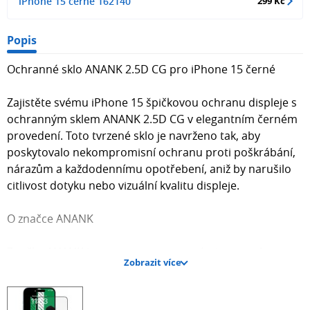
iPhone 15 černé 162140
299 Kč
Popis
Ochranné sklo ANANK 2.5D CG pro iPhone 15 černé
Zajistěte svému iPhone 15 špičkovou ochranu displeje s
ochranným sklem ANANK 2.5D CG v elegantním černém
provedení. Toto tvrzené sklo je navrženo tak, aby
poskytovalo nekompromisní ochranu proti poškrábání,
nárazům a každodennímu opotřebení, aniž by narušilo
citlivost dotyku nebo vizuální kvalitu displeje.
O značce ANANK
Značka ANANK je synonymem pro prémiovou ochranu
Zobrazit více
displejů a optiky, s filozofií "přirozené ochrany" (Natural
protection) a neustálým využíváním pokročilých a
nových technologií (Advanced and New tech).