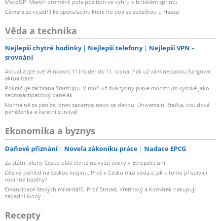
MotoGP: Martin proměnil pole position ve výhru v britském sprintu
Câmara se vyjádřil ke spekulacím, které ho pojí se sedačkou u Haasu
Věda a technika
Nejlepší chytré hodinky
Nejlepší telefony
Nejlepší VPN –
srovnání
Aktualizujte své Windows 11 Insider do 11. srpna. Pak už vám nebudou fungovat
aktualizace
Pokračuje záchrana Starshipu. V moři už dva týdny plave monstrum vysoké jako
sedmnáctipatrový panelák
Normálně za peníze, dnes zadarmo nebo se slevou: Univerzální čtečka, cloudová
peněženka a karetní survival
Ekonomika a byznys
Daňové přiznání
Novela zákoníku práce
Nadace EPCG
Za státní dluhy Česko platí čtvrté nejvyšší úroky v Evropské unii
Děsivý pohled na českou krajinu. Proč v Česku mizí voda a jak k tomu přispívají
rodinné bazény?
Emancipace českých miliardářů. Proč Strnad, Křetínský a Komárek nakupují
západní ikony
Recepty