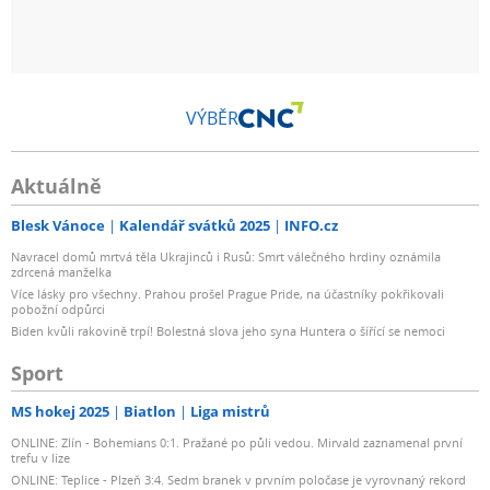
VÝBĚR
Aktuálně
Blesk Vánoce
Kalendář svátků 2025
INFO.cz
Navracel domů mrtvá těla Ukrajinců i Rusů: Smrt válečného hrdiny oznámila
zdrcená manželka
Více lásky pro všechny. Prahou prošel Prague Pride, na účastníky pokřikovali
pobožní odpůrci
Biden kvůli rakovině trpí! Bolestná slova jeho syna Huntera o šířící se nemoci
Sport
MS hokej 2025
Biatlon
Liga mistrů
ONLINE: Zlín - Bohemians 0:1. Pražané po půli vedou. Mirvald zaznamenal první
trefu v lize
ONLINE: Teplice - Plzeň 3:4. Sedm branek v prvním poločase je vyrovnaný rekord