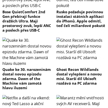
Bose QuietComfort 2nd
Rusko požaduje povinnou
Gen přebírají funkce
instalaci státních aplikací
dražších Ultra. Mají
do iPhonů. Apple odmítl,
prostorový zvuk, lepší ANC
teď čelí miliardové pokutě
a poslech přes USB-C
Quake ke 30. narozeninám
Ghost Recon Wildlands
dostal novou epizodu
dostal vylepšení a novou
zdarma. Dawn of the
misi. Starší díl Ubisoft
Machine vám zamotá
rozdává na PC zdarma
hlavu iluzemi