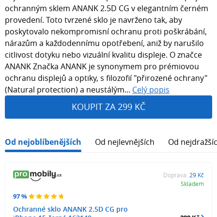
ochranným sklem ANANK 2.5D CG v elegantním černém
provedení. Toto tvrzené sklo je navrženo tak, aby
poskytovalo nekompromisní ochranu proti poškrábání,
nárazům a každodennímu opotřebení, aniž by narušilo
citlivost dotyku nebo vizuální kvalitu displeje. O značce
ANANK Značka ANANK je synonymem pro prémiovou
ochranu displejů a optiky, s filozofií "přirozené ochrany"
(Natural protection) a neustálým...
Celý popis
KOUPIT ZA 299 KČ
Od nejoblíbenějších
Od nejlevnějších
Od nejdražší
Doprava:
29 Kč
Skladem
97 %
Ochranné sklo ANANK 2.5D CG pro