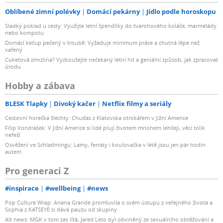
Oblíbené zimní polévky
Domácí pekárny
Jídlo podle horoskopu
Sladký poklad u cesty: Využijte letní špendlíky do tvarohového koláče, marmelády
nebo kompotu
Domácí kečup pečený v troubě: Vyžaduje minimum práce a chutná lépe než
vařený
Cuketová zmrzlina? Vyzkoušejte nečekaný letní hit a geniální způsob, jak zpracovat
úrodu
Hobby a zábava
BLESK Tlapky
Divoký kačer
Netflix filmy a seriály
Cestovní horečka šlechty: Chuďas z Klatovska otrokářem v Jižní Americe
Filip Vondrášek: V Jižní Americe si lidé plují životem mnohem lehčeji, věci tolik
neřeší
Osvěžení ve Schladmingu: Lamy, ferraty i koulovačka v létě jsou jen pár hodin
autem
Pro generaci Z
#inspirace
#wellbeing
#news
Pop Culture Wrap: Ariana Grande promluvila o svém ústupu z veřejného života a
Sophia z KATSEYE si dává pauzu od skupiny
Alt news: MGK v tom zas lítá, Jared Leto byl obviněný ze sexuálního obtěžování a