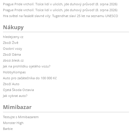
Prague Pride vrcholí: Tisíce lidí v ulicích, jde duhový průvod! (8. srpna 2026)
Prague Pride vrcholí: Tisíce lidí v ulicích, jde duhový průvod! (8. srpna 2026)
Hra světel na fasádě slavné vily: Tugendhat slaví 25 let na seznamu UNESCO
Nákupy
hledejceny.cz
Zboží Živě
Osobní vozy
Zboží Dáma
zbozi.blesk.cz
Jak na prohlídku ojetého vozu?
HobbyKompas
Auto pro začátečníka do 100 000 Kč
Zboží Auto
Ojetá Škoda Octavia
Jak vybrat auto?
Mimibazar
Testujte s Mimibazarem
Monster High
Barbie