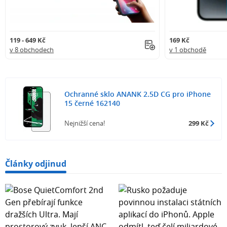
119 - 649 Kč
169 Kč
v 8 obchodech
v 1 obchodě
Ochranné sklo ANANK 2.5D CG pro iPhone
15 černé 162140
Nejnižší cena!
299 Kč
Články odjinud