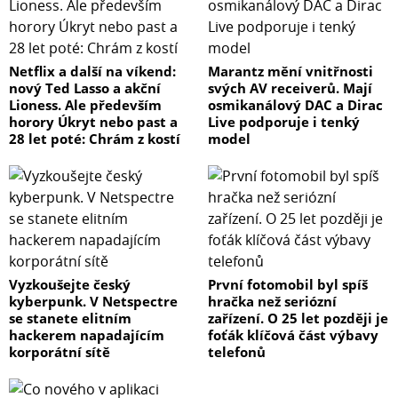
Netflix a další na víkend:
Marantz mění vnitřnosti
nový Ted Lasso a akční
svých AV receiverů. Mají
Lioness. Ale především
osmikanálový DAC a Dirac
horory Úkryt nebo past a
Live podporuje i tenký
28 let poté: Chrám z kostí
model
Vyzkoušejte český
První fotomobil byl spíš
kyberpunk. V Netspectre
hračka než seriózní
se stanete elitním
zařízení. O 25 let později je
hackerem napadajícím
foťák klíčová část výbavy
korporátní sítě
telefonů