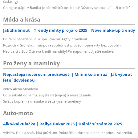
české ligy
Gning se trápí: v Baníku je pět měsíců bez bodu! Důvody se opakují u tří trenérů
Móda a krása
Jak zhubnout
Trendy nehty pro jaro 2025
Nové make-up trendy
Brutální napadení Soukupa. Právník Agáty promluvil
Rozruch v Grónsku: Trumpova společnost provádí ropné vrty bez povolení!
Neurvalci v Zoo Ostrava krmili mandrily! Po napomenutí ještě nadávali
Pro ženy a maminky
Nejčastější novoroční předsevzetí
Miminko a mráz
Jak vybírat
letní dovolenou
video Alena Mihulová
Co si zabalit do kufru, abyste na (nejen) u moře zazářily...
Salát s koprem a dresinkem ze zakysané smetany
Auto-moto
Alko-kalkulačka
Rallye Dakar 2025
Dálniční známka 2025
Výhřev, čidla a stačí, říká průzkum. Pokročilá elektronika není prioritou zákazníků