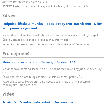
zemřely Bonnie Tyler a Mary Morello
RECEPT: Perfektní letní kombinace, které tě zchladí, i kdybys nechtěl*a
Zdraví
Podpořte dětskou imunitu
Babské rady proti nachlazení
S čím
vším pomůže rýmovník
Jak se zdravě zchladit v tropických vedrech: Co pomáhá a kdy už riskujete úpal
Úpal a úžeh: Jak je poznat a jak se z nich rychle vyléčit
Parazité v nás: Kterým se u nás líbí a kde v našem těle je můžeme najít?
Pro nejmenší
Mourissonova poradna
Komiksy
Festival ABC
Mourrisonova poradna: Jsem líná a nic se mi nechce dělat: Kdy jde o únavu a kdy
o lenost?
Česká společnost ornitologická slaví 100 let: Jak chrání ptáky v ČR?
Vyzkoušejte český kyberpunk. V Netspectre se stanete elitním hackerem
napadajícím korporátní sítě
Video
Prostor X
Branky, body, kokoti
Fortuna liga