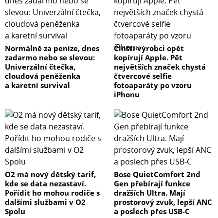
Normálně za peníze, dnes
Čínští výrobci opět
zadarmo nebo se slevou:
kopírují Apple. Pět
Univerzální čtečka,
největších značek chystá
cloudová peněženka
čtvercové selfie
a karetní survival
fotoaparáty po vzoru
iPhonu
O2 má nový dětský tarif,
Bose QuietComfort 2nd
kde se data nezastaví.
Gen přebírají funkce
Pořídit ho mohou rodiče s
dražších Ultra. Mají
dalšími službami v O2
prostorový zvuk, lepší ANC
Spolu
a poslech přes USB-C