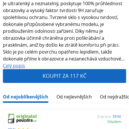
Je ultratenký a neznatelný, poskytuje 100% průhlednost
obrazovky a vysoký faktor tvrdosti 9H zaručuje
spolehlivou ochranu. Tvrzené sklo s vysokou tvrdostí,
dokonale přizpůsobené vybranému modelu, je
prodloužením odolnosti zařízení. Díky němu je
obrazovka účinně chráněna proti poškrábání a
prasklinám, aniž by došlo ke ztrátě komfortu při práci.
Sklo je po celém povrchu opatřeno lepidlem, takže
dokonale přilne k obrazovce a nezanechává vzduchové...
Celý popis
KOUPIT ZA 117 KČ
Od nejoblíbenějších
Od nejlevnějších
Od nejdražší
Doprava:
59 Kč
Skladem