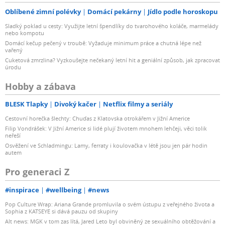
Oblíbené zimní polévky
Domácí pekárny
Jídlo podle horoskopu
Sladký poklad u cesty: Využijte letní špendlíky do tvarohového koláče, marmelády
nebo kompotu
Domácí kečup pečený v troubě: Vyžaduje minimum práce a chutná lépe než
vařený
Cuketová zmrzlina? Vyzkoušejte nečekaný letní hit a geniální způsob, jak zpracovat
úrodu
Hobby a zábava
BLESK Tlapky
Divoký kačer
Netflix filmy a seriály
Cestovní horečka šlechty: Chuďas z Klatovska otrokářem v Jižní Americe
Filip Vondrášek: V Jižní Americe si lidé plují životem mnohem lehčeji, věci tolik
neřeší
Osvěžení ve Schladmingu: Lamy, ferraty i koulovačka v létě jsou jen pár hodin
autem
Pro generaci Z
#inspirace
#wellbeing
#news
Pop Culture Wrap: Ariana Grande promluvila o svém ústupu z veřejného života a
Sophia z KATSEYE si dává pauzu od skupiny
Alt news: MGK v tom zas lítá, Jared Leto byl obviněný ze sexuálního obtěžování a