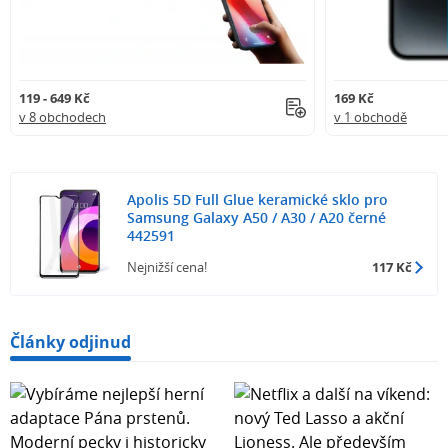
119 - 649 Kč
169 Kč
v 8 obchodech
v 1 obchodě
Apolis 5D Full Glue keramické sklo pro
Samsung Galaxy A50 / A30 / A20 černé
442591
Nejnižší cena!
117 Kč
Články odjinud