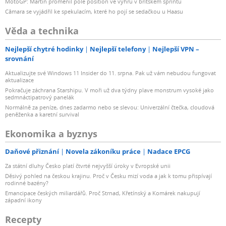
MotoGP: Martin proměnil pole position ve výhru v britském sprintu
Câmara se vyjádřil ke spekulacím, které ho pojí se sedačkou u Haasu
Věda a technika
Nejlepší chytré hodinky
Nejlepší telefony
Nejlepší VPN –
srovnání
Aktualizujte své Windows 11 Insider do 11. srpna. Pak už vám nebudou fungovat
aktualizace
Pokračuje záchrana Starshipu. V moři už dva týdny plave monstrum vysoké jako
sedmnáctipatrový panelák
Normálně za peníze, dnes zadarmo nebo se slevou: Univerzální čtečka, cloudová
peněženka a karetní survival
Ekonomika a byznys
Daňové přiznání
Novela zákoníku práce
Nadace EPCG
Za státní dluhy Česko platí čtvrté nejvyšší úroky v Evropské unii
Děsivý pohled na českou krajinu. Proč v Česku mizí voda a jak k tomu přispívají
rodinné bazény?
Emancipace českých miliardářů. Proč Strnad, Křetínský a Komárek nakupují
západní ikony
Recepty