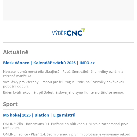
VÝBĚR
Aktuálně
Blesk Vánoce
Kalendář svátků 2025
INFO.cz
Navracel domů mrtvá těla Ukrajinců i Rusů: Smrt válečného hrdiny oznámila
zdrcená manželka
Více lásky pro všechny. Prahou prošel Prague Pride, na účastníky pokřikovali
pobožní odpůrci
Biden kvůli rakovině trpí! Bolestná slova jeho syna Huntera o šířící se nemoci
Sport
MS hokej 2025
Biatlon
Liga mistrů
ONLINE: Zlín - Bohemians 0:1. Pražané po půli vedou. Mirvald zaznamenal první
trefu v lize
ONLINE: Teplice - Plzeň 3:4. Sedm branek v prvním poločase je vyrovnaný rekord