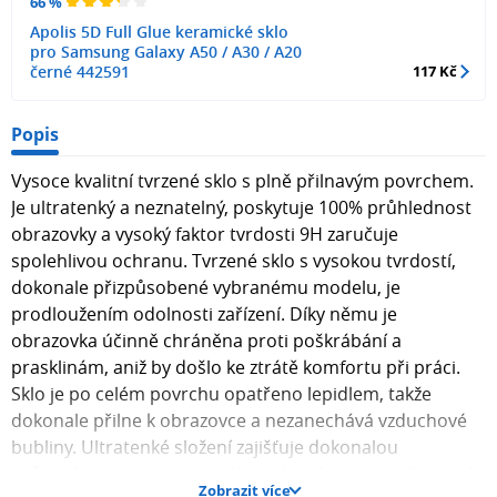
66 %
Apolis 5D Full Glue keramické sklo
pro Samsung Galaxy A50 / A30 / A20
černé 442591
117 Kč
Popis
Vysoce kvalitní tvrzené sklo s plně přilnavým povrchem.
Je ultratenký a neznatelný, poskytuje 100% průhlednost
obrazovky a vysoký faktor tvrdosti 9H zaručuje
spolehlivou ochranu. Tvrzené sklo s vysokou tvrdostí,
dokonale přizpůsobené vybranému modelu, je
prodloužením odolnosti zařízení. Díky němu je
obrazovka účinně chráněna proti poškrábání a
prasklinám, aniž by došlo ke ztrátě komfortu při práci.
Sklo je po celém povrchu opatřeno lepidlem, takže
dokonale přilne k obrazovce a nezanechává vzduchové
bubliny. Ultratenké složení zajišťuje dokonalou
průhlednost obrazovky zařízení, která si zachovává plné
Zobrazit více