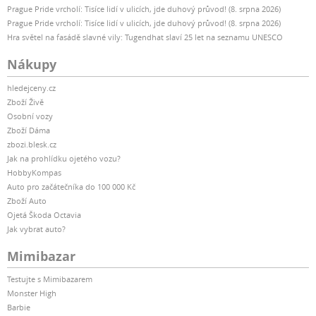
Prague Pride vrcholí: Tisíce lidí v ulicích, jde duhový průvod! (8. srpna 2026)
Prague Pride vrcholí: Tisíce lidí v ulicích, jde duhový průvod! (8. srpna 2026)
Hra světel na fasádě slavné vily: Tugendhat slaví 25 let na seznamu UNESCO
Nákupy
hledejceny.cz
Zboží Živě
Osobní vozy
Zboží Dáma
zbozi.blesk.cz
Jak na prohlídku ojetého vozu?
HobbyKompas
Auto pro začátečníka do 100 000 Kč
Zboží Auto
Ojetá Škoda Octavia
Jak vybrat auto?
Mimibazar
Testujte s Mimibazarem
Monster High
Barbie