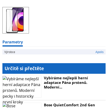
dotykové vlastnosti. Kromě toho speciální povrchová
úprava snižuje vliv prstů odrážejících se na obrazovce.
Sklo má výřezy přizpůsobené vybranému modelu
telefonu. Produkt je k dispozici v několika barevných
provedeních.
Parametry
Výrobce
Apolis
Určitě si přečtěte
Vybíráme nejlepší herní
adaptace Pána prstenů.
Moderní...
Bose QuietComfort 2nd Gen