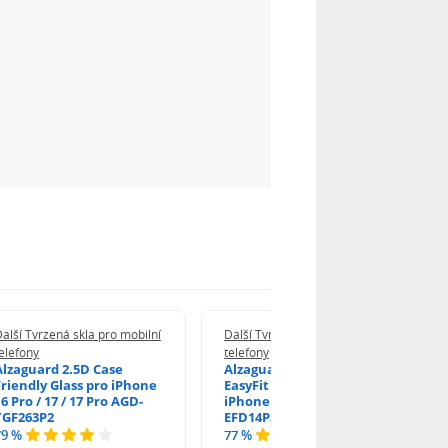
alší Tvrzená skla pro mobilní
Další Tvrzená skla pro mobilní
elefony
telefony
Alzaguard 2.5D Case
Alzaguard 2.5D Glass
Friendly Glass pro iPhone
EasyFit DustFree pro
6 Pro / 17 / 17 Pro AGD-
iPhone 16 Pro / 17 AGD-
TGF263P2
EFD14P3
79 %
77 %