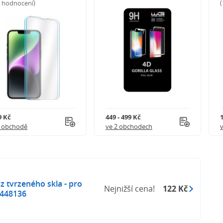
5 hodnocení)
9 Kč
449 - 499 Kč
1 obchodě
ve 2 obchodech
z tvrzeného skla - pro
Nejnižší cena!
122 Kč
 448136