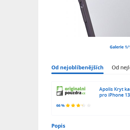
Galerie 1/
Od nejoblíbenějších
Od nejl
Apolis Kryt k
pro iPhone 1
66 %
Popis