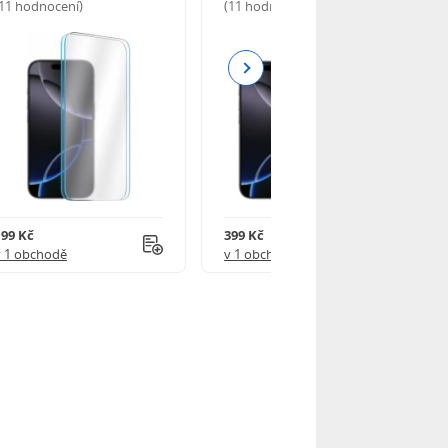
(11 hodnocení)
(11 hodnocení)
Next
199 Kč
399 Kč
v 1 obchodě
v 1 obchodě