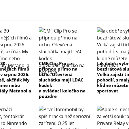
 30
CMF Clip Pro se
Jak dobře vyb
enějších filmů
připnou přímo na
bezdrátová sl
 v srpnu 2026.
ucho. Otevřená
Velká zajistí t
 tě, akčňák My
sluchátka mají LDAC
pohodlí, s ma
číme nebo
kodek
klidně můžete
riály Metanol a
a ovládací kolečko na
sportovat
pouzdře