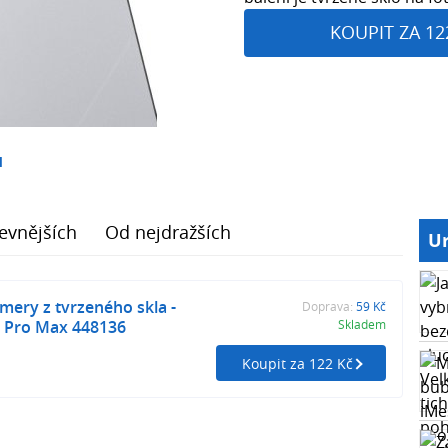
KOUPIT ZA 12
1
evnějších
Od nejdražších
Ur
amery z tvrzeného skla -
Doprava:
59 Kč
3 Pro Max 448136
Skladem
Koupit za 122 Kč