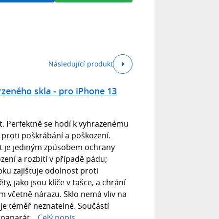
Následující produkt
rzeného skla - pro iPhone 13
t. Perfektně se hodí k vyhrazenému
proti poškrábání a poškození.
át je jediným způsobem ochrany
ní a rozbití v případě pádu;
bku zajišťuje odolnost proti
, jako jsou klíče v tašce, a chrání
m včetně nárazu. Sklo nemá vliv na
 a je téměř neznatelné. Součástí
toaparát...
Celý popis