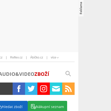
cz
Reflex.cz
Ábíčko.cz
více
AUDIO&VIDEO
ZBOŽÍ
Vyhledat zboží
Nákupní seznam