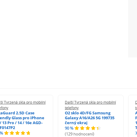
ší Tvrzená skla pro mobilní
Další Tvrzená skla pro mobilní
D
efony
telefony
t
zaGuard 2.5D Case
O2 sklo 4D/FG Samsung
iendly Glass pro iPhone
Galaxy A16/A26 5G 199735
/ 13 Pro / 14 / 16e AGD-
černý okraj
1
F0147P2
90 %
 %
(129 hodnocení)