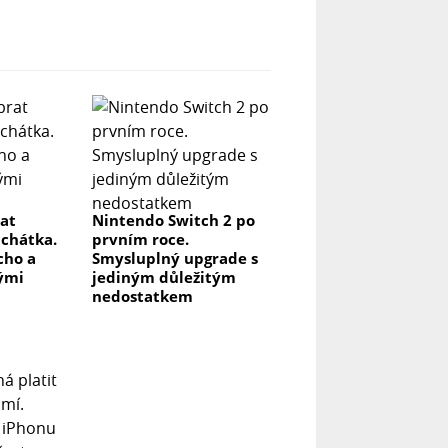
rat
Nintendo Switch 2 po
uchátka.
prvním roce.
icho a
Smysluplný upgrade s
lými
jediným důležitým
nedostatkem