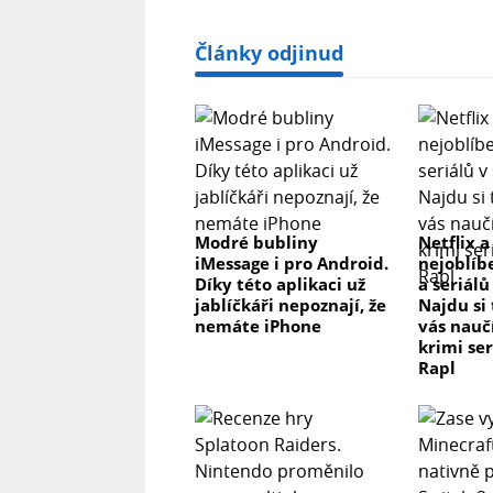
Články odjinud
Modré bubliny
Netflix a
iMessage i pro Android.
nejoblíb
Díky této aplikaci už
a seriálů
jablíčkáři nepoznají, že
Najdu si
nemáte iPhone
vás nau
krimi se
Rapl