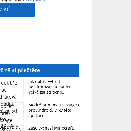
2 KČ
čitě si přečtěte
Jak dobře vybrat
bezdrátová sluchátka.
Velká zajistí ticho...
Modré bubliny iMessage i
pro Android. Díky této
aplikaci...
Zase vychází Minecraft,