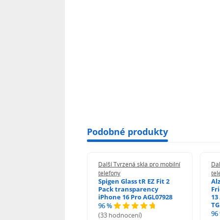
Podobné produkty
 Tvrzená skla pro mobilní
Další Tvrzená skla pro mobilní
Dal
ony
telefony
tel
guard 2.5D Glass
Spigen Glass tR EZ Fit 2
Al
Fit DustFree pro
Pack transparency
Fr
ne 17 Pro Max AGD-
iPhone 16 Pro AGL07928
13 
479BDAP3
TG
96 %
96
(33 hodnocení)