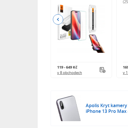
odnocení)
(2
Previous
Kč
119 - 649 Kč
16
 obchodech
v 8 obchodech
v 
Apolis Kryt kamery 
iPhone 13 Pro Max