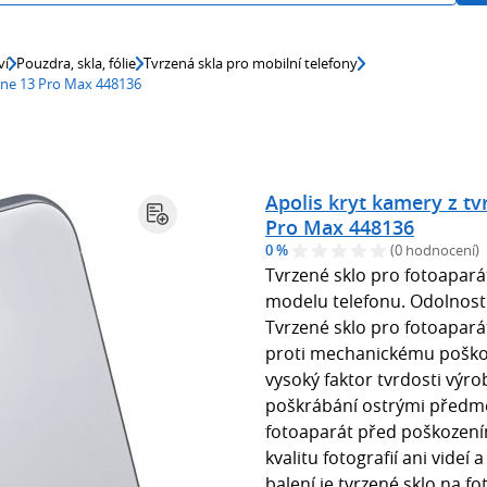
ví
Pouzdra, skla, fólie
Tvrzená skla pro mobilní telefony
hone 13 Pro Max 448136
Apolis kryt kamery z tv
Pro Max 448136
0 %
(0 hodnocení)
Tvrzené sklo pro fotoapará
modelu telefonu. Odolnost 
Tvrzené sklo pro fotoapar
proti mechanickému poškoze
vysoký faktor tvrdosti výro
poškrábání ostrými předměty
fotoaparát před poškození
kvalitu fotografií ani videí
balení je tvrzené sklo na fo