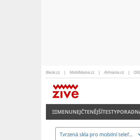
Blesk.cz
MobilMania.cz
AVmania.cz
DIG
MENU
NEJČTENĚJŠÍ
TESTY
PORADN
Tvrzená skla pro mobilní telefony