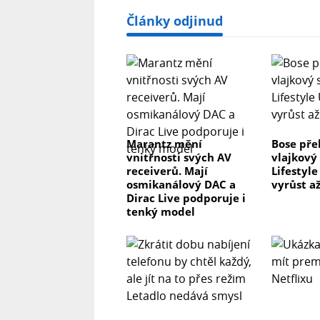
Články odjinud
Marantz mění
Bose pře
vnitřnosti svých AV
vlajkový
receiverů. Mají
Lifestyl
osmikanálový DAC a
vyrůst až
Dirac Live podporuje i
tenký model