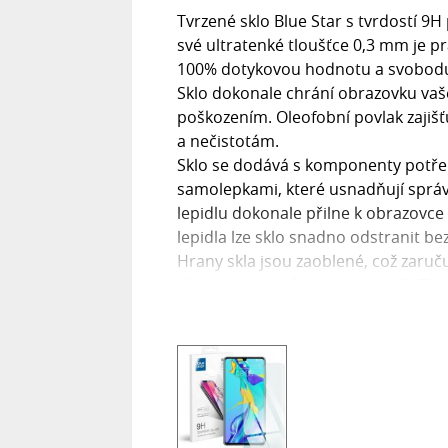
Tvrzené sklo Blue Star s tvrdostí 9H
své ultratenké tloušťce 0,3 mm je p
100% dotykovou hodnotu a svobodu
Sklo dokonale chrání obrazovku vaše
poškozením. Oleofobní povlak zajišť
a nečistotám.
Sklo se dodává s komponenty potřeb
samolepkami, které usnadňují správn
lepidlu dokonale přilne k obrazovce
lepidla lze sklo snadno odstranit be
Hrany skla jsou zaoblené, což zaruč
Vlastnosti:Lepidlo: po celé plošeTl
vysokáVzhled: barevné prvky kompat
Součást balení:- skleněná fólie- ha
prachu- sada samolepek pro přesné