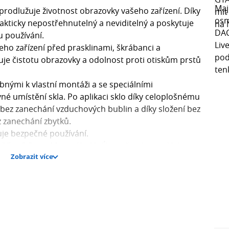
 prodlužuje životnost obrazovky vašeho zařízení. Díky
rakticky nepostřehnutelný a neviditelný a poskytuje
 používání.
ho zařízení před prasklinami, škrábanci a
uje čistotu obrazovky a odolnost proti otiskům prstů
nými k vlastní montáži a se speciálními
é umístění skla. Po aplikaci sklo díky celoplošnému
 bez zanechání vzduchových bublin a díky složení bez
z zanechání zbytků.
uje bezpečné používání.
oušťka: 0,3 mmMateriál: skloÚroveň ochrany: Velmi
Zobrazit více
ibilní s modelem telefonu
dřík na odmaštění obrazovky- hadřík na odstranění
 umístění skla na obrazovku