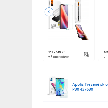
Previous
Kč
119 - 649 Kč
16
 obchodech
v 8 obchodech
v 
Apolis Tvrzené skl
P30 437630