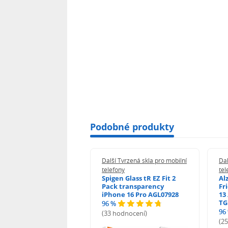
Podobné produkty
 Tvrzená skla pro mobilní
Další Tvrzená skla pro mobilní
Dal
ony
telefony
tel
guard 2.5D Glass
Spigen Glass tR EZ Fit 2
Al
Fit DustFree pro
Pack transparency
Fr
ne 17 Pro Max AGD-
iPhone 16 Pro AGL07928
13 
479BDAP3
TG
96 %
96
(33 hodnocení)
odnocení)
(2