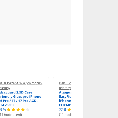
alší Tvrzená skla pro mobilní
Další Tvrzená skla pro mobilní
elefony
telefony
Alzaguard 2.5D Case
Alzaguard 2.5D Glass
Friendly Glass pro iPhone
EasyFit DustFree pro
6 Pro / 17 / 17 Pro AGD-
iPhone 16 Pro / 17 AGD-
TGF263P2
EFD14P3
79 %
77 %
(11 hodnocení)
(11 hodnocení)