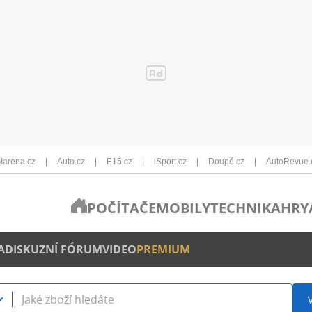
Iarena.cz
Auto.cz
E15.cz
iSport.cz
Doupě.cz
AutoRevue.
POČÍTAČE
MOBILY
TECHNIKA
HRY
A
DISKUZNÍ FÓRUM
VIDEO
PREMIUM