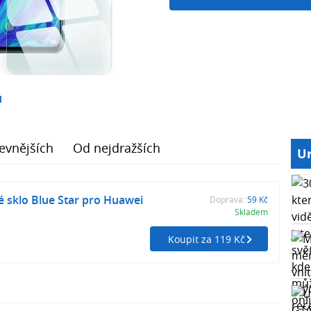
1
evnějších
Od nejdražších
Ur
é sklo Blue Star pro Huawei
Doprava:
59 Kč
Skladem
Koupit za 119 Kč