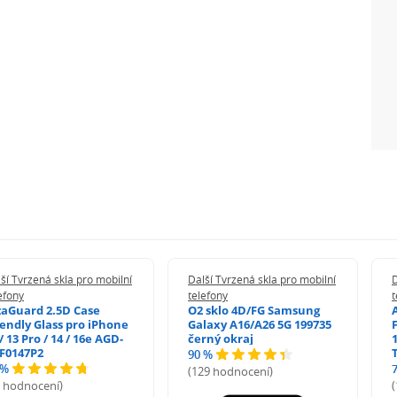
ší Tvrzená skla pro mobilní
Další Tvrzená skla pro mobilní
D
efony
telefony
t
zaGuard 2.5D Case
O2 sklo 4D/FG Samsung
iendly Glass pro iPhone
Galaxy A16/A26 5G 199735
/ 13 Pro / 14 / 16e AGD-
černý okraj
1
F0147P2
90 %
 %
(129 hodnocení)
5 hodnocení)