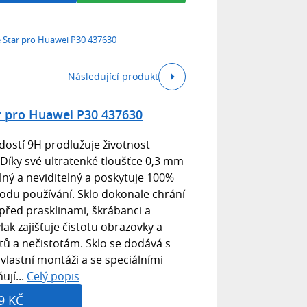
e Star pro Huawei P30 437630
Následující produkt
ar pro Huawei P30 437630
rdostí 9H prodlužuje životnost
 Díky své ultratenké tloušťce 0,3 mm
lný a neviditelný a poskytuje 100%
du používání. Sklo dokonale chrání
před prasklinami, škrábanci a
ak zajišťuje čistotu obrazovky a
tů a nečistotám. Sklo se dodává s
lastní montáži a se speciálními
jí...
Celý popis
9 KČ