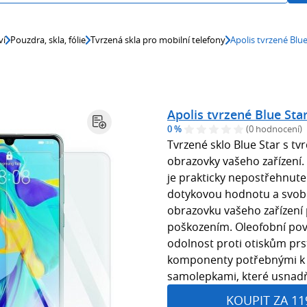
ví
Pouzdra, skla, fólie
Tvrzená skla pro mobilní telefony
Apolis tvrzené Blu
Apolis tvrzené Blue St
0 %
(0 hodnocení)
Tvrzené sklo Blue Star s tv
obrazovky vašeho zařízení.
je prakticky nepostřehnute
dotykovou hodnotu a svobo
obrazovku vašeho zařízení 
poškozením. Oleofobní povl
odolnost proti otiskům prs
komponenty potřebnými k v
samolepkami, které usnadňu
KOUPIT ZA 11