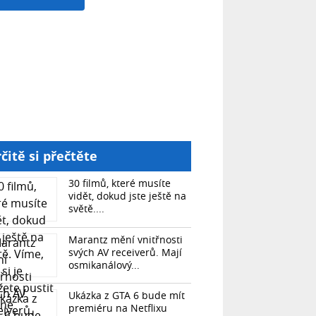
čitě si přečtěte
30 filmů, které musíte
vidět, dokud jste ještě na
světě....
Marantz mění vnitřnosti
svých AV receiverů. Mají
osmikanálový...
Ukázka z GTA 6 bude mít
premiéru na Netflixu