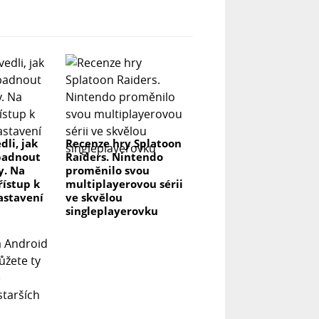
dli, jak
Recenze hry Splatoon
padnout
Raiders. Nintendo
y. Na
proměnilo svou
řístup k
multiplayerovou sérii
astavení
ve skvělou
singleplayerovku