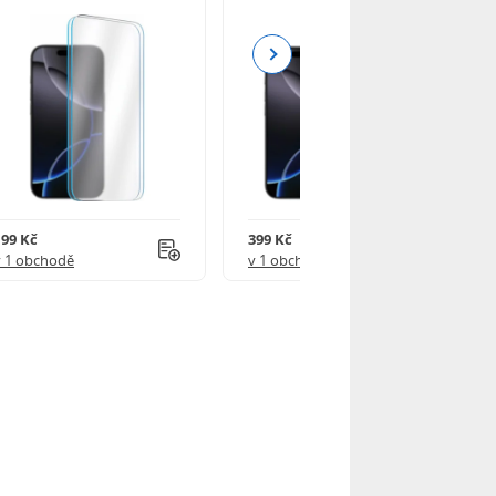
Next
199 Kč
399 Kč
v 1 obchodě
v 1 obchodě