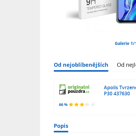
Galerie 1/
Od nejoblíbenějších
Od nejl
Apolis Tvrzen
P30 437630
66 %
Popis