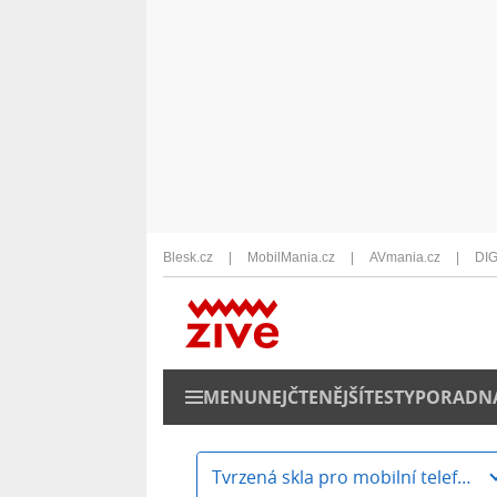
Blesk.cz
MobilMania.cz
AVmania.cz
DIG
MENU
NEJČTENĚJŠÍ
TESTY
PORADN
Tvrzená skla pro mobilní telefony