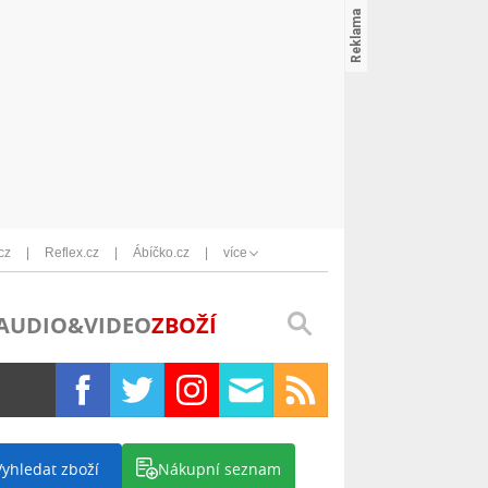
cz
Reflex.cz
Ábíčko.cz
více
AUDIO&VIDEO
ZBOŽÍ
Vyhledat zboží
Nákupní seznam