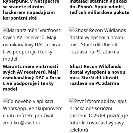
kyberpunk. V Netspectre
instalaci státních aplikací
se stanete elitním
do iPhonů. Apple odmítl,
hackerem napadajícím
teď čelí miliardové pokutě
korporátní sítě
Marantz mění vnitřnosti
Ghost Recon Wildlands
svých AV receiverů. Mají
dostal vylepšení a novou
osmikanálový DAC a Dirac
misi. Starší díl Ubisoft
Live podporuje i tenký
rozdává na PC zdarma
model