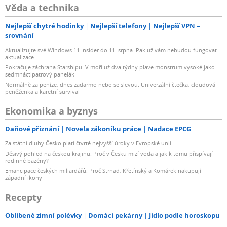
Věda a technika
Nejlepší chytré hodinky
Nejlepší telefony
Nejlepší VPN –
srovnání
Aktualizujte své Windows 11 Insider do 11. srpna. Pak už vám nebudou fungovat
aktualizace
Pokračuje záchrana Starshipu. V moři už dva týdny plave monstrum vysoké jako
sedmnáctipatrový panelák
Normálně za peníze, dnes zadarmo nebo se slevou: Univerzální čtečka, cloudová
peněženka a karetní survival
Ekonomika a byznys
Daňové přiznání
Novela zákoníku práce
Nadace EPCG
Za státní dluhy Česko platí čtvrté nejvyšší úroky v Evropské unii
Děsivý pohled na českou krajinu. Proč v Česku mizí voda a jak k tomu přispívají
rodinné bazény?
Emancipace českých miliardářů. Proč Strnad, Křetínský a Komárek nakupují
západní ikony
Recepty
Oblíbené zimní polévky
Domácí pekárny
Jídlo podle horoskopu