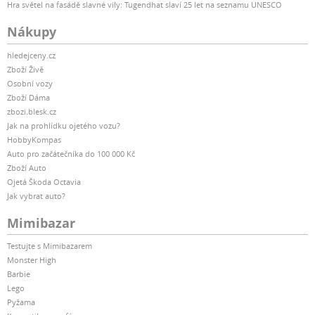
Hra světel na fasádě slavné vily: Tugendhat slaví 25 let na seznamu UNESCO
Nákupy
hledejceny.cz
Zboží Živě
Osobní vozy
Zboží Dáma
zbozi.blesk.cz
Jak na prohlídku ojetého vozu?
HobbyKompas
Auto pro začátečníka do 100 000 Kč
Zboží Auto
Ojetá Škoda Octavia
Jak vybrat auto?
Mimibazar
Testujte s Mimibazarem
Monster High
Barbie
Lego
Pyžama