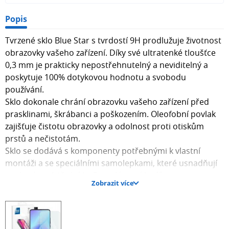
Popis
Tvrzené sklo Blue Star s tvrdostí 9H prodlužuje životnost
obrazovky vašeho zařízení. Díky své ultratenké tloušťce
0,3 mm je prakticky nepostřehnutelný a neviditelný a
poskytuje 100% dotykovou hodnotu a svobodu
používání.
Sklo dokonale chrání obrazovku vašeho zařízení před
prasklinami, škrábanci a poškozením. Oleofobní povlak
zajišťuje čistotu obrazovky a odolnost proti otiskům
prstů a nečistotám.
Sklo se dodává s komponenty potřebnými k vlastní
montáži a se speciálními samolepkami, které usnadňují
správné umístění skla. Po aplikaci sklo díky
Zobrazit více
celoplošnému lepidlu dokonale přilne k obrazovce bez
zanechání vzduchových bublin a díky složení bez lepidla
lze sklo snadno odstranit bez zanechání zbytků.
Hrany skla jsou zaoblené, což zaručuje bezpečné