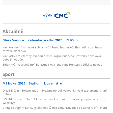
VÝBĚR
Aktuálně
Blesk Vánoce
Kalendář svátků 2025
INFO.cz
Navracel domů mrtvá těla Ukrajinců i Rusů: Smrt válečného hrdiny oznámila
zdrcená manželka
Více lásky pro všechny. Prahou prošel Prague Pride, na účastníky pokřikovali
pobožní odpůrci
Biden kvůli rakovině trpí! Bolestná slova jeho syna Huntera o šířící se nemoci
Sport
MS hokej 2025
Biatlon
Liga mistrů
ONLINE: Zlín - Bohemians 0:1. Pražané po půli vedou. Mirvald zaznamenal první
trefu v lize
ONLINE: Teplice - Plzeň 3:4. Sedm branek v prvním poločase je vyrovnaný rekord
české ligy
Gning se trápí: v Baníku je pět měsíců bez bodu! Důvody se opakují u tří trenérů