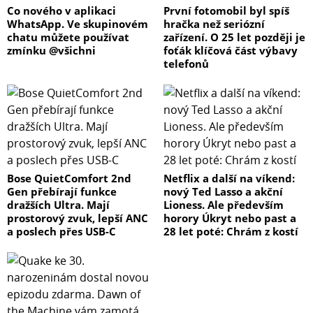
Co nového v aplikaci
První fotomobil byl spíš
WhatsApp. Ve skupinovém
hračka než seriózní
chatu můžete používat
zařízení. O 25 let později je
zmínku @všichni
foťák klíčová část výbavy
telefonů
Bose QuietComfort 2nd
Netflix a další na víkend:
Gen přebírají funkce
nový Ted Lasso a akční
dražších Ultra. Mají
Lioness. Ale především
prostorový zvuk, lepší ANC
horory Úkryt nebo past a
a poslech přes USB-C
28 let poté: Chrám z kostí