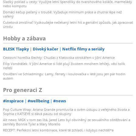
Sladký poklad u cesty: Využijte letní špendlíky do tvarohového koláče, marmelády
nebo kompotu
Domácí kečup pečený v troubě: Vyžaduje minimum práce a chutná lépe než
vařený
Cuketová zmrzlina? Vyzkoušejte nečekaný letní hit a geniální způsob, jak zpracovat
úrodu
Hobby a zábava
BLESK Tlapky
Divoký kačer
Netflix filmy a seriály
Cestovní horečka šlechty: Chuďas z Klatovska otrokářem v Jižní Americe
Filip Vondrášek: V Jižní Americe si lidé plují životem mnohem lehčeji, věci tolik
neřeší
Osvěžení ve Schladmingu: Lamy, ferraty i koulovačka v létě jsou jen pár hodin
autem
Pro generaci Z
#inspirace
#wellbeing
#news
Pop Culture Wrap: Ariana Grande promluvila o svém ústupu z veřejného života a
Sophia z KATSEYE si dává pauzu od skupiny
Alt news: MGK v tom zas lítá, Jared Leto byl obviněný ze sexuálního obtěžování a
zemřely Bonnie Tyler a Mary Morello
RECEPT: Perfektní letní kombinace, které tě zchladí, i kdybys nechtěl*a