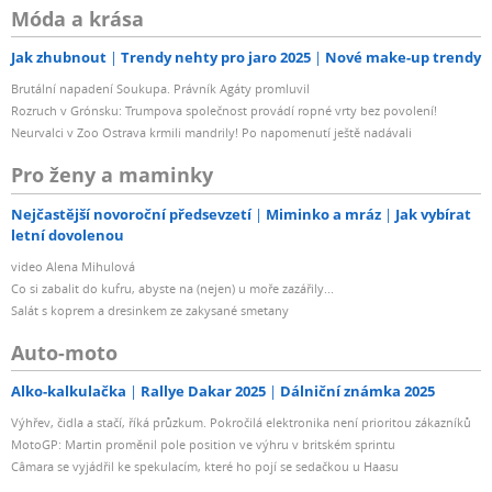
Móda a krása
Jak zhubnout
Trendy nehty pro jaro 2025
Nové make-up trendy
Brutální napadení Soukupa. Právník Agáty promluvil
Rozruch v Grónsku: Trumpova společnost provádí ropné vrty bez povolení!
Neurvalci v Zoo Ostrava krmili mandrily! Po napomenutí ještě nadávali
Pro ženy a maminky
Nejčastější novoroční předsevzetí
Miminko a mráz
Jak vybírat
letní dovolenou
video Alena Mihulová
Co si zabalit do kufru, abyste na (nejen) u moře zazářily...
Salát s koprem a dresinkem ze zakysané smetany
Auto-moto
Alko-kalkulačka
Rallye Dakar 2025
Dálniční známka 2025
Výhřev, čidla a stačí, říká průzkum. Pokročilá elektronika není prioritou zákazníků
MotoGP: Martin proměnil pole position ve výhru v britském sprintu
Câmara se vyjádřil ke spekulacím, které ho pojí se sedačkou u Haasu