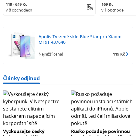
119 - 649 Kč
169 Kč
v 8 obchodech
v 1 obchodě
Apolis Tvrzené sklo Blue Star pro Xiaomi
Mi 9T 437640
Nejnižší cena!
119 Kč
Články odjinud
Vyzkoušejte český
Rusko požaduje povinnou