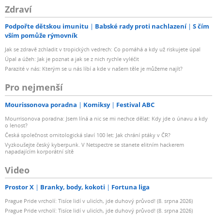
Zdraví
Podpořte dětskou imunitu
Babské rady proti nachlazení
S čím
vším pomůže rýmovník
Jak se zdravě zchladit v tropických vedrech: Co pomáhá a kdy už riskujete úpal
Úpal a úžeh: Jak je poznat a jak se z nich rychle vyléčit
Parazité v nás: Kterým se u nás líbí a kde v našem těle je můžeme najít?
Pro nejmenší
Mourissonova poradna
Komiksy
Festival ABC
Mourrisonova poradna: Jsem líná a nic se mi nechce dělat: Kdy jde o únavu a kdy
o lenost?
Česká společnost ornitologická slaví 100 let: Jak chrání ptáky v ČR?
Vyzkoušejte český kyberpunk. V Netspectre se stanete elitním hackerem
napadajícím korporátní sítě
Video
Prostor X
Branky, body, kokoti
Fortuna liga
Prague Pride vrcholí: Tisíce lidí v ulicích, jde duhový průvod! (8. srpna 2026)
Prague Pride vrcholí: Tisíce lidí v ulicích, jde duhový průvod! (8. srpna 2026)