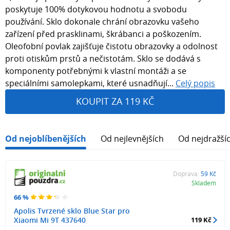
poskytuje 100% dotykovou hodnotu a svobodu
používání. Sklo dokonale chrání obrazovku vašeho
zařízení před prasklinami, škrábanci a poškozením.
Oleofobní povlak zajišťuje čistotu obrazovky a odolnost
proti otiskům prstů a nečistotám. Sklo se dodává s
komponenty potřebnými k vlastní montáži a se
speciálními samolepkami, které usnadňují...
Celý popis
KOUPIT ZA 119 KČ
Od nejoblíbenějších
Od nejlevnějších
Od nejdražší
Doprava:
59 Kč
Skladem
66 %
Apolis Tvrzené sklo Blue Star pro
Xiaomi Mi 9T 437640
119 Kč