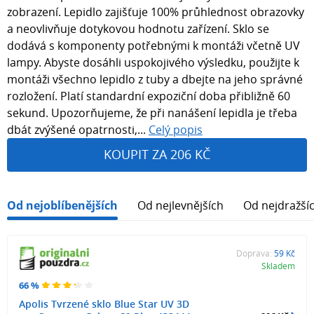
zobrazení. Lepidlo zajišťuje 100% průhlednost obrazovky
a neovlivňuje dotykovou hodnotu zařízení. Sklo se
dodává s komponenty potřebnými k montáži včetně UV
lampy. Abyste dosáhli uspokojivého výsledku, použijte k
montáži všechno lepidlo z tuby a dbejte na jeho správné
rozložení. Platí standardní expoziční doba přibližně 60
sekund. Upozorňujeme, že při nanášení lepidla je třeba
dbát zvýšené opatrnosti,...
Celý popis
KOUPIT ZA 206 KČ
Od nejoblíbenějších
Od nejlevnějších
Od nejdražší
Doprava:
59 Kč
Skladem
66 %
Apolis Tvrzené sklo Blue Star UV 3D