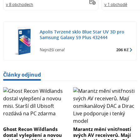
v 8 obchodech
v 1 obchodě
Apolis Tvrzené sklo Blue Star UV 3D pro
Samsung Galaxy S9 Plus 432444
Nejnižší cena!
206 Kč
Články odjinud
Ghost Recon Wildlands
Marantz mění vnitřnosti
dostal vylepšení a novou
svých AV receiverů. Mají