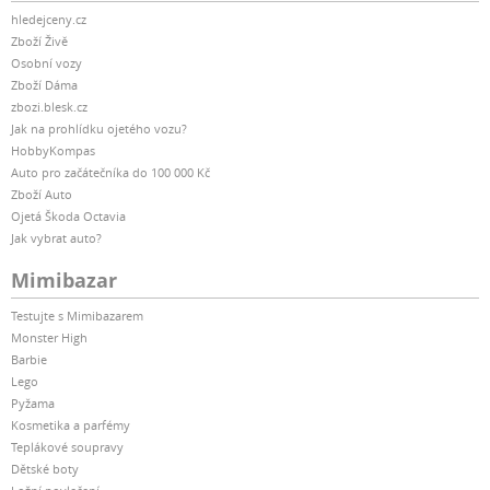
hledejceny.cz
Zboží Živě
Osobní vozy
Zboží Dáma
zbozi.blesk.cz
Jak na prohlídku ojetého vozu?
HobbyKompas
Auto pro začátečníka do 100 000 Kč
Zboží Auto
Ojetá Škoda Octavia
Jak vybrat auto?
Mimibazar
Testujte s Mimibazarem
Monster High
Barbie
Lego
Pyžama
Kosmetika a parfémy
Teplákové soupravy
Dětské boty