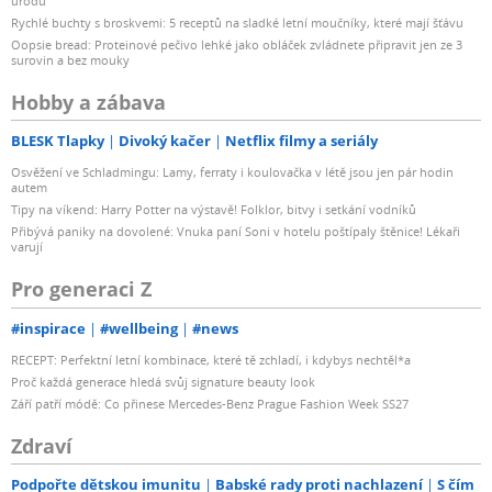
úrodu
Rychlé buchty s broskvemi: 5 receptů na sladké letní moučníky, které mají šťávu
Oopsie bread: Proteinové pečivo lehké jako obláček zvládnete připravit jen ze 3
surovin a bez mouky
Hobby a zábava
BLESK Tlapky
Divoký kačer
Netflix filmy a seriály
Osvěžení ve Schladmingu: Lamy, ferraty i koulovačka v létě jsou jen pár hodin
autem
Tipy na víkend: Harry Potter na výstavě! Folklor, bitvy i setkání vodníků
Přibývá paniky na dovolené: Vnuka paní Soni v hotelu poštípaly štěnice! Lékaři
varují
Pro generaci Z
#inspirace
#wellbeing
#news
RECEPT: Perfektní letní kombinace, které tě zchladí, i kdybys nechtěl*a
Proč každá generace hledá svůj signature beauty look
Září patří módě: Co přinese Mercedes-Benz Prague Fashion Week SS27
Zdraví
Podpořte dětskou imunitu
Babské rady proti nachlazení
S čím