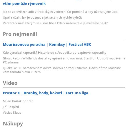
vším pomůže rýmovník
Jak se zdravě zchladit v tropických vedrech: Co pomáhá a kdy už riskujete úpal
Úpal a úžeh: Jak je poznat a jak se z nich rychle vyléčit
Parazité v nás: Kterým se u nás líbí a kde v našem těle je můžeme najít?
Pro nejmenší
Mourissonova poradna
Komiksy
Festival ABC
Kdo vynalezl kapesník? Historie od středověku po papírové kapesníky
Ghost Recon Wildlands dostal vylepšení a novou misi. Starší díl Ubisoft rozdává na
PC zdarma
Quake ke 30. narozeninám dostal novou epizodu zdarma. Dawn of the Machine
vám zamotá hlavu iluzemi
Video
Prostor X
Branky, body, kokoti
Fortuna liga
Milan Knížák pohřeb
Jiří Pospíšil
Václav Klaus
Nákupy