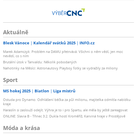
VÝBĚR
Aktuálně
Blesk Vánoce
Kalendář svátků 2025
INFO.cz
Marek Adamczyk: Problém na DAMU přetrvává. Všichni o něm vědí, jen moc
nevědí, co s ním
Brutální útok v Tanvaldu: Několik pobodaných
Nahotinky na Měsíci: Astronautovy Playboy fotky se vydražily za miliony
Sport
MS hokej 2025
Biatlon
Liga mistrů
Ostuda pro Dynamo. Odhlášení béčka za půl milionu, majitelka odmítla nabídku
kraje
Haraslín si zaslouží odejít. Výhra je to i pro Spartu, ale měla by ještě zareagovat
ONLINE: Slavia B - Třinec 3:2. Dukla hostí Kroměříž, Karviná hraje v Prostějově
Móda a krása