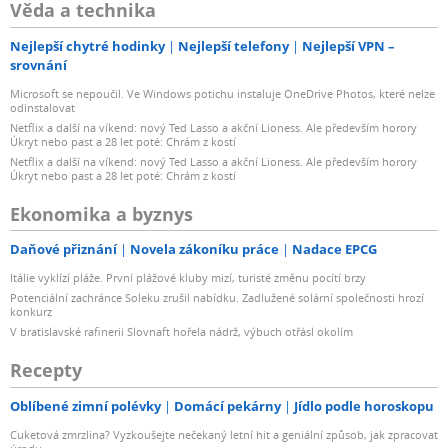
Věda a technika
Nejlepší chytré hodinky
Nejlepší telefony
Nejlepší VPN –
srovnání
Microsoft se nepoučil. Ve Windows potichu instaluje OneDrive Photos, které nelze
odinstalovat
Netflix a další na víkend: nový Ted Lasso a akční Lioness. Ale především horory
Úkryt nebo past a 28 let poté: Chrám z kostí
Netflix a další na víkend: nový Ted Lasso a akční Lioness. Ale především horory
Úkryt nebo past a 28 let poté: Chrám z kostí
Ekonomika a byznys
Daňové přiznání
Novela zákoníku práce
Nadace EPCG
Itálie vyklízí pláže. První plážové kluby mizí, turisté změnu pocítí brzy
Potenciální zachránce Soleku zrušil nabídku. Zadlužené solární společnosti hrozí
konkurz
V bratislavské rafinerii Slovnaft hořela nádrž, výbuch otřásl okolím
Recepty
Oblíbené zimní polévky
Domácí pekárny
Jídlo podle horoskopu
Cuketová zmrzlina? Vyzkoušejte nečekaný letní hit a geniální způsob, jak zpracovat