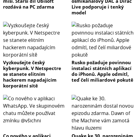
misi. Starší díl Ubisoft
osmikanálový DAC a Dirac
rozdává na PC zdarma
Live podporuje i tenký
model
Vyzkoušejte český
Rusko požaduje povinnou
kyberpunk. V Netspectre
instalaci státních aplikací
se stanete elitním
do iPhonů. Apple odmítl,
hackerem napadajícím
teď čelí miliardové pokutě
korporátní sítě
Co nového v aplikaci
Quake ke 30. narozeninám