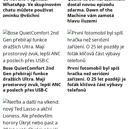
WhatsApp. Ve skupinovém
dostal novou epizodu
chatu můžete používat
zdarma. Dawn of the
zmínku @všichni
Machine vám zamotá
hlavu iluzemi
Bose QuietComfort 2nd
První fotomobil byl spíš
Gen přebírají funkce
hračka než seriózní
dražších Ultra. Mají
zařízení. O 25 let později je
prostorový zvuk, lepší ANC
foťák klíčová část výbavy
a poslech přes USB-C
telefonů