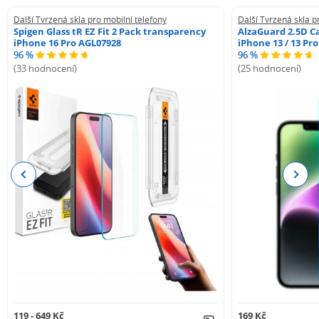
Další Tvrzená skla pro mobilní telefony
Další Tvrzená skla p
Spigen Glass tR EZ Fit 2 Pack transparency
AlzaGuard 2.5D Ca
iPhone 16 Pro AGL07928
iPhone 13 / 13 Pr
96 %
96 %
(33 hodnocení)
(25 hodnocení)
Previous
Next
119 - 649 Kč
169 Kč