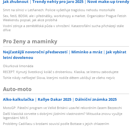
Jak zhubnout
Trendy nehty pro jaro 2025
Nové make-up trendy
Smrt na silnici v Letňanech: Policie vyšetřuje tragickou nehodu motorkáře
Sex, fetiš, BDSM, ale i přednášky, workshopy a market. Organizátor Prague Fetish
Weekendu popsal, jak akce probíhá
Vodní zdroje a zemědělská půda v ohrožení: Katastrofální sucha přicházejí stále
dříve
Pro ženy a maminky
Nejčastější novoroční předsevzetí
Miminko a mráz
Jak vybírat
letní dovolenou
Okurková limonáda
RECEPT: Kynutý švestkový koláč s drobenkou. Klasika, se kterou zabodujete
Tohle nikdy neříkejte! Slova, kterými rodiče dětem ubližují ze všeho nejvíc
Auto-moto
Alko-kalkulačka
Rallye Dakar 2025
Dálniční známka 2025
MotoGP: Páteční program ve Velké Británii uzavřel rekordním časem Bezzecchi
Další klasická corvette s dobrými jízdními vlastnostmi? Mitsuoka znovu využije
legendární MX-5
Problémy Cadillacu s brzdami souvisí podle Bottase s jejich chlazením