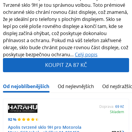
Tvrzené sklo 9H je tou správnou volbou. Toto prémiové
ochranné sklo chrání rovnou část displeje, což znamená,
že je ideální pro telefony s plochým displejem. Sklo se
lepí po celé ploše rovného displeje a končí tam, kde se
displej začíná ohýbat, což poskytuje dokonalou
přilnavost a ochranu. Pokud má váš telefon zakřivené
okraje, sklo bude chránit pouze rovnou část displeje, což
poskytuje bezpečnou ochranu...
Celý popis
KOUPIT ZA 87 KČ
Od nejoblíbenějších
Od nejlevnějších
Od nejdražší
Doprava:
69 Kč
Skladem
92 %
Apolis tvrzené sklo 9H pro Motorola