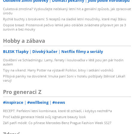
Oblíbené zimní polévky
Domácí pekárny
Jídlo podle horoskopu
Cuketová zmrzlina? Vyzkoušejte nečekaný letní hit a geniální způsob, jak zpracovat
úrodu
Rychlé buchty s broskvemi: 5 receptů na sladké letní moučníky, které mají šťávu
Oopsie bread: Proteinové pečivo lehké jako obláček zvládnete připravit jen ze 3
surovin a bez mouky
Hobby a zábava
BLESK Tlapky
Divoký kačer
Netflix filmy a seriály
Osvěžení ve Schladmingu: Lamy, ferraty i koulovačka v létě jsou jen pár hodin
autem
Tipy na víkend: Harry Potter na výstavě! Folklor, bitvy i setkání vodníků
Přibývá paniky na dovolené: Vnuka paní Soni v hotelu poštípaly štěnice! Lékaři
varují
Pro generaci Z
#inspirace
#wellbeing
#news
RECEPT: Perfektní letní kombinace, které tě zchladí, i kdybys nechtěl*a
Proč každá generace hledá svůj signature beauty look
Září patří módě: Co přinese Mercedes-Benz Prague Fashion Week SS27