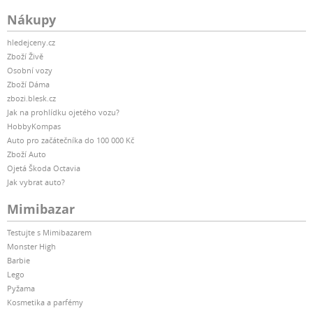
Nákupy
hledejceny.cz
Zboží Živě
Osobní vozy
Zboží Dáma
zbozi.blesk.cz
Jak na prohlídku ojetého vozu?
HobbyKompas
Auto pro začátečníka do 100 000 Kč
Zboží Auto
Ojetá Škoda Octavia
Jak vybrat auto?
Mimibazar
Testujte s Mimibazarem
Monster High
Barbie
Lego
Pyžama
Kosmetika a parfémy