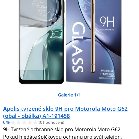
Galerie 1/1
Apolis tvrzené sklo 9H pro Motorola Moto G62
(obal - obálka) A1-191458
0 %
(0 hodnocení)
9H Tvrzené ochranné sklo pro Motorola Moto G62
Pokud hledáte špičkovou ochranu pro svůj telefon,