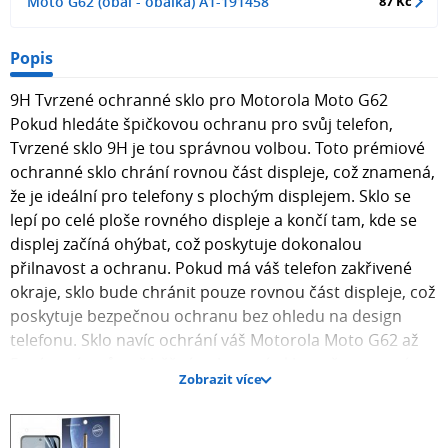
Moto G62 (obal - obálka) A1-191458
87 Kč
Popis
9H Tvrzené ochranné sklo pro Motorola Moto G62
Pokud hledáte špičkovou ochranu pro svůj telefon,
Tvrzené sklo 9H je tou správnou volbou. Toto prémiové
ochranné sklo chrání rovnou část displeje, což znamená,
že je ideální pro telefony s plochým displejem. Sklo se
lepí po celé ploše rovného displeje a končí tam, kde se
displej začíná ohýbat, což poskytuje dokonalou
přilnavost a ochranu. Pokud má váš telefon zakřivené
okraje, sklo bude chránit pouze rovnou část displeje, což
poskytuje bezpečnou ochranu bez ohledu na design
telefonu. Sklo navíc ochrání váš Motorola Moto G62 až
5x více nárazů než běžná ochranná skla, což znamená
Zobrazit více
vyšší odolnost proti pádům a škrábancům. 9D ochranné
sklo je také **case friendly**, což znamená, že je
navrženo tak, aby bylo kompatibilní s různými