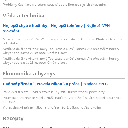
Problémy Cadillacu s brzdami souvisí podle Bottase s jejich chlazením
Věda a technika
Nejlepší chytré hodinky
Nejlepší telefony
Nejlepší VPN –
srovnání
Microsoft se nepoučil. Ve Windows potichu instaluje OneDrive Photos, které nelze
odinstalovat
Netflix a další na víkend: nový Ted Lasso a akční Lioness. Ale především horory
Úkryt nebo past a 28 let poté: Chrám z kostí
Netflix a další na víkend: nový Ted Lasso a akční Lioness. Ale především horory
Úkryt nebo past a 28 let poté: Chrám z kostí
Ekonomika a byznys
Daňové přiznání
Novela zákoníku práce
Nadace EPCG
Itálie vyklízí pláže. První plážové kluby mizí, turisté změnu pocítí brzy
Potenciální zachránce Soleku zrušil nabídku. Zadlužené solární společnosti hrozí
konkurz
V bratislavské rafinerii Slovnaft hořela nádrž, výbuch otřásl okolím
Recepty