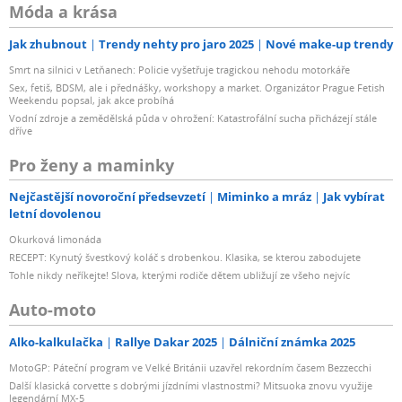
Móda a krása
Jak zhubnout
Trendy nehty pro jaro 2025
Nové make-up trendy
Smrt na silnici v Letňanech: Policie vyšetřuje tragickou nehodu motorkáře
Sex, fetiš, BDSM, ale i přednášky, workshopy a market. Organizátor Prague Fetish
Weekendu popsal, jak akce probíhá
Vodní zdroje a zemědělská půda v ohrožení: Katastrofální sucha přicházejí stále
dříve
Pro ženy a maminky
Nejčastější novoroční předsevzetí
Miminko a mráz
Jak vybírat
letní dovolenou
Okurková limonáda
RECEPT: Kynutý švestkový koláč s drobenkou. Klasika, se kterou zabodujete
Tohle nikdy neříkejte! Slova, kterými rodiče dětem ubližují ze všeho nejvíc
Auto-moto
Alko-kalkulačka
Rallye Dakar 2025
Dálniční známka 2025
MotoGP: Páteční program ve Velké Británii uzavřel rekordním časem Bezzecchi
Další klasická corvette s dobrými jízdními vlastnostmi? Mitsuoka znovu využije
legendární MX-5