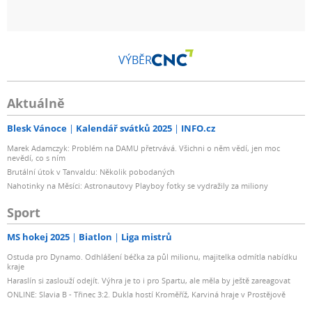
VÝBĚR
Aktuálně
Blesk Vánoce
Kalendář svátků 2025
INFO.cz
Marek Adamczyk: Problém na DAMU přetrvává. Všichni o něm vědí, jen moc
nevědí, co s ním
Brutální útok v Tanvaldu: Několik pobodaných
Nahotinky na Měsíci: Astronautovy Playboy fotky se vydražily za miliony
Sport
MS hokej 2025
Biatlon
Liga mistrů
Ostuda pro Dynamo. Odhlášení béčka za půl milionu, majitelka odmítla nabídku
kraje
Haraslín si zaslouží odejít. Výhra je to i pro Spartu, ale měla by ještě zareagovat
ONLINE: Slavia B - Třinec 3:2. Dukla hostí Kroměříž, Karviná hraje v Prostějově