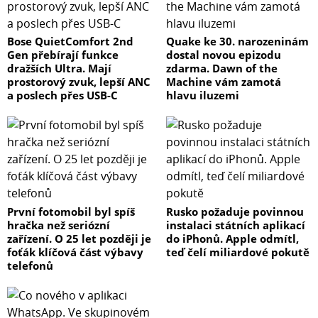
Bose QuietComfort 2nd
Quake ke 30. narozeninám
Gen přebírají funkce
dostal novou epizodu
dražších Ultra. Mají
zdarma. Dawn of the
prostorový zvuk, lepší ANC
Machine vám zamotá
a poslech přes USB-C
hlavu iluzemi
První fotomobil byl spíš
Rusko požaduje povinnou
hračka než seriózní
instalaci státních aplikací
zařízení. O 25 let později je
do iPhonů. Apple odmítl,
foťák klíčová část výbavy
teď čelí miliardové pokutě
telefonů