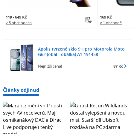
119 - 649 Kč
169 Kč
v 8 obchodech
v 1 obchodě
Apolis tvrzené sklo 9H pro Motorola Moto
G62 (obal - obálka) A1-191458
Nejnižší cena!
87 Kč
Články odjinud