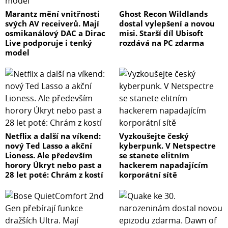
Marantz mění vnitřnosti
Ghost Recon Wildlands
svých AV receiverů. Mají
dostal vylepšení a novou
osmikanálový DAC a Dirac
misi. Starší díl Ubisoft
Live podporuje i tenký
rozdává na PC zdarma
model
Netflix a další na víkend:
Vyzkoušejte český
nový Ted Lasso a akční
kyberpunk. V Netspectre
Lioness. Ale především
se stanete elitním
horory Úkryt nebo past a
hackerem napadajícím
28 let poté: Chrám z kostí
korporátní sítě