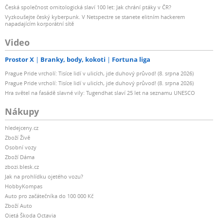
Česká společnost ornitologická slaví 100 let: Jak chrání ptáky v ČR?
Vyzkoušejte český kyberpunk. V Netspectre se stanete elitním hackerem
napadajícím korporátní sítě
Video
Prostor X
Branky, body, kokoti
Fortuna liga
Prague Pride vrcholí: Tisíce lidí v ulicích, jde duhový průvod! (8. srpna 2026)
Prague Pride vrcholí: Tisíce lidí v ulicích, jde duhový průvod! (8. srpna 2026)
Hra světel na fasádě slavné vily: Tugendhat slaví 25 let na seznamu UNESCO
Nákupy
hledejceny.cz
Zboží Živě
Osobní vozy
Zboží Dáma
zbozi.blesk.cz
Jak na prohlídku ojetého vozu?
HobbyKompas
Auto pro začátečníka do 100 000 Kč
Zboží Auto
Ojetá Škoda Octavia