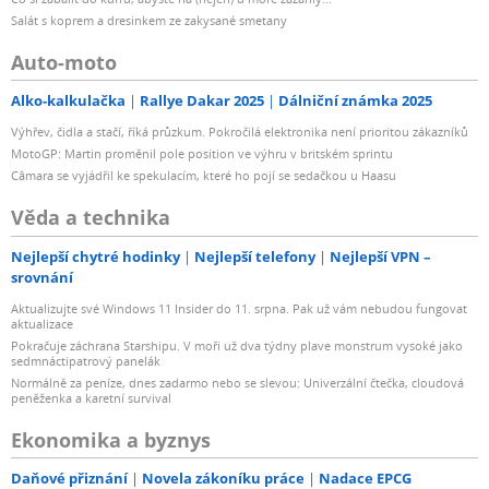
Salát s koprem a dresinkem ze zakysané smetany
Auto-moto
Alko-kalkulačka
Rallye Dakar 2025
Dálniční známka 2025
Výhřev, čidla a stačí, říká průzkum. Pokročilá elektronika není prioritou zákazníků
MotoGP: Martin proměnil pole position ve výhru v britském sprintu
Câmara se vyjádřil ke spekulacím, které ho pojí se sedačkou u Haasu
Věda a technika
Nejlepší chytré hodinky
Nejlepší telefony
Nejlepší VPN –
srovnání
Aktualizujte své Windows 11 Insider do 11. srpna. Pak už vám nebudou fungovat
aktualizace
Pokračuje záchrana Starshipu. V moři už dva týdny plave monstrum vysoké jako
sedmnáctipatrový panelák
Normálně za peníze, dnes zadarmo nebo se slevou: Univerzální čtečka, cloudová
peněženka a karetní survival
Ekonomika a byznys
Daňové přiznání
Novela zákoníku práce
Nadace EPCG