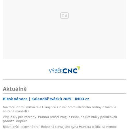
VÝBĚR
Aktuálně
Blesk Vánoce
Kalendář svátků 2025
INFO.cz
Navracel domů mrtvá těla Ukrajinců i Rusů: Smrt válečného hrdiny oznámila
zdrcená manželka
Více lásky pro všechny. Prahou prošel Prague Pride, na účastníky pokřikovali
pobožní odpůrci
Biden kvůli rakovině trpí! Bolestná slova jeho syna Huntera o šířící se nemoci