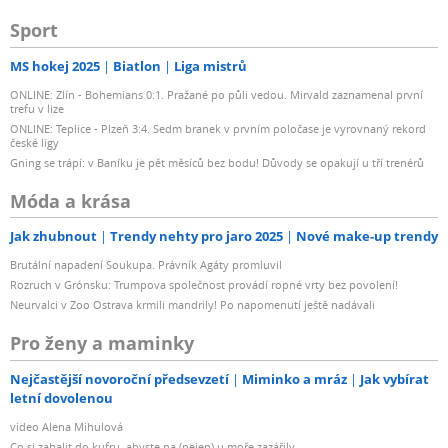
Sport
MS hokej 2025
Biatlon
Liga mistrů
ONLINE: Zlín - Bohemians 0:1. Pražané po půli vedou. Mirvald zaznamenal první
trefu v lize
ONLINE: Teplice - Plzeň 3:4. Sedm branek v prvním poločase je vyrovnaný rekord
české ligy
Gning se trápí: v Baníku je pět měsíců bez bodu! Důvody se opakují u tří trenérů
Móda a krása
Jak zhubnout
Trendy nehty pro jaro 2025
Nové make-up trendy
Brutální napadení Soukupa. Právník Agáty promluvil
Rozruch v Grónsku: Trumpova společnost provádí ropné vrty bez povolení!
Neurvalci v Zoo Ostrava krmili mandrily! Po napomenutí ještě nadávali
Pro ženy a maminky
Nejčastější novoroční předsevzetí
Miminko a mráz
Jak vybírat
letní dovolenou
video Alena Mihulová
Co si zabalit do kufru, abyste na (nejen) u moře zazářily...