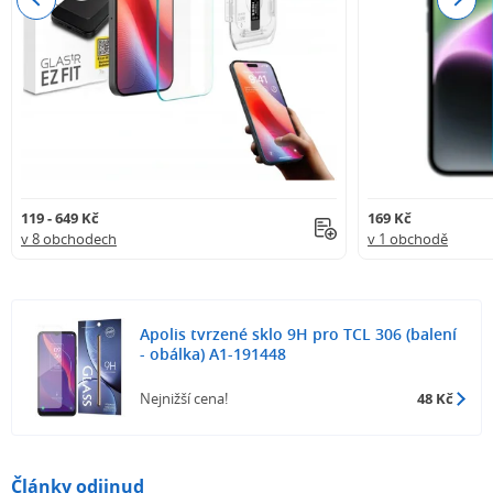
119 - 649 Kč
169 Kč
v 8 obchodech
v 1 obchodě
Apolis tvrzené sklo 9H pro TCL 306 (balení
- obálka) A1-191448
Nejnižší cena!
48 Kč
Články odjinud