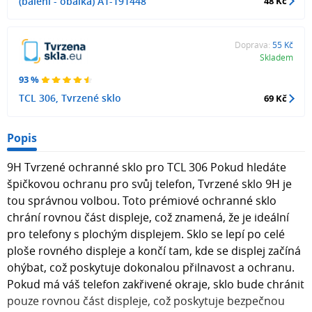
(balení - obálka) A1-191448
48 Kč
Doprava:
55 Kč
Skladem
93 %
TCL 306, Tvrzené sklo
69 Kč
Popis
9H Tvrzené ochranné sklo pro TCL 306 Pokud hledáte
špičkovou ochranu pro svůj telefon, Tvrzené sklo 9H je
tou správnou volbou. Toto prémiové ochranné sklo
chrání rovnou část displeje, což znamená, že je ideální
pro telefony s plochým displejem. Sklo se lepí po celé
ploše rovného displeje a končí tam, kde se displej začíná
ohýbat, což poskytuje dokonalou přilnavost a ochranu.
Pokud má váš telefon zakřivené okraje, sklo bude chránit
pouze rovnou část displeje, což poskytuje bezpečnou