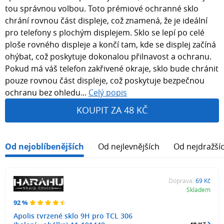
tou správnou volbou. Toto prémiové ochranné sklo
chrání rovnou část displeje, což znamená, že je ideální
pro telefony s plochým displejem. Sklo se lepí po celé
ploše rovného displeje a končí tam, kde se displej začíná
ohýbat, což poskytuje dokonalou přilnavost a ochranu.
Pokud má váš telefon zakřivené okraje, sklo bude chránit
pouze rovnou část displeje, což poskytuje bezpečnou
ochranu bez ohledu...
Celý popis
KOUPIT ZA 48 KČ
Od nejoblíbenějších
Od nejlevnějších
Od nejdražší
Doprava:
69 Kč
Skladem
92 %
Apolis tvrzené sklo 9H pro TCL 306