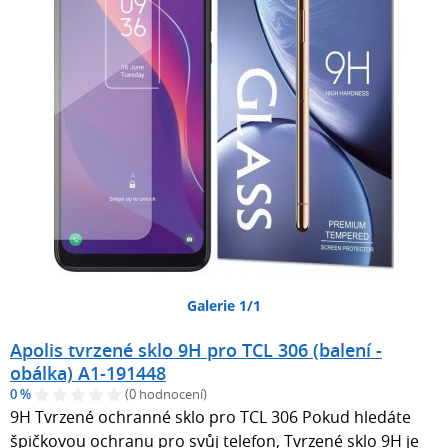
Galerie 1/1
Apolis tvrzené sklo 9H pro TCL 306 (balení -
obálka) A1-191448
0 %
(0 hodnocení)
9H Tvrzené ochranné sklo pro TCL 306 Pokud hledáte
špičkovou ochranu pro svůj telefon, Tvrzené sklo 9H je