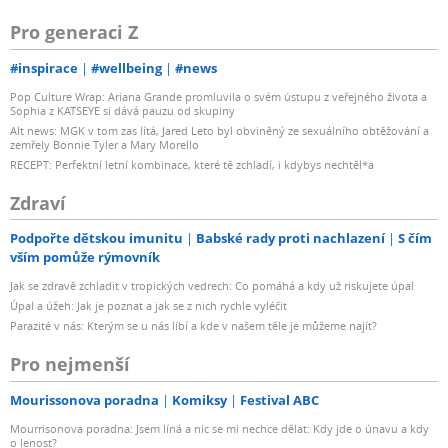
Pro generaci Z
#inspirace
#wellbeing
#news
Pop Culture Wrap: Ariana Grande promluvila o svém ústupu z veřejného života a
Sophia z KATSEYE si dává pauzu od skupiny
Alt news: MGK v tom zas lítá, Jared Leto byl obviněný ze sexuálního obtěžování a
zemřely Bonnie Tyler a Mary Morello
RECEPT: Perfektní letní kombinace, které tě zchladí, i kdybys nechtěl*a
Zdraví
Podpořte dětskou imunitu
Babské rady proti nachlazení
S čím
vším pomůže rýmovník
Jak se zdravě zchladit v tropických vedrech: Co pomáhá a kdy už riskujete úpal
Úpal a úžeh: Jak je poznat a jak se z nich rychle vyléčit
Parazité v nás: Kterým se u nás líbí a kde v našem těle je můžeme najít?
Pro nejmenší
Mourissonova poradna
Komiksy
Festival ABC
Mourrisonova poradna: Jsem líná a nic se mi nechce dělat: Kdy jde o únavu a kdy
o lenost?