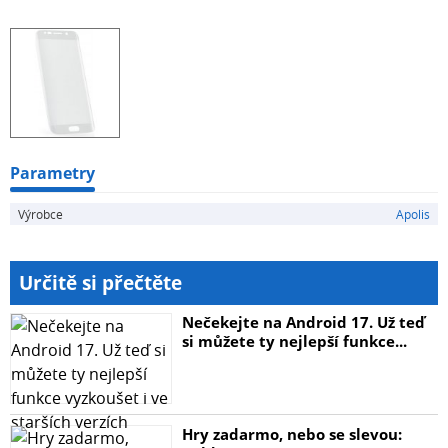
ochrany: velice vysoká Barevné varianty: průsvitná verze
s barevným akcentem V sadě: - skleněná fólie - stěrka
pro odmaštění displeje - stěrka pro odstranění prachu -
sada nálepek pro precizní aplikaci skla
Parametry
Výrobce
Apolis
Určitě si přečtěte
Nečekejte na Android 17. Už teď
si můžete ty nejlepší funkce...
Hry zadarmo, nebo se slevou: