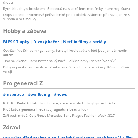
úrodu
Rychlé buchty s broskvemi: 5 receptů na sladké letní moučníky, které mají šťávu
Oopsie bread: Proteinové pečivo lehké jako obláček zvládnete připravit jen ze 3
surovin a bez mouky
Hobby a zábava
BLESK Tlapky
Divoký kačer
Netflix filmy a seriály
Osvěžení ve Schladmingu: Lamy, ferraty i koulovačka v létě jsou jen pár hodin
autem
Tipy na víkend: Harry Potter na výstavě! Folklor, bitvy i setkání vodníků
Přibývá paniky na dovolené: Vnuka paní Soni v hotelu poštípaly štěnice! Lékaři
varují
Pro generaci Z
#inspirace
#wellbeing
#news
RECEPT: Perfektní letní kombinace, které tě zchladí, i kdybys nechtěl*a
Proč každá generace hledá svůj signature beauty look
Září patří módě: Co přinese Mercedes-Benz Prague Fashion Week SS27
Zdraví