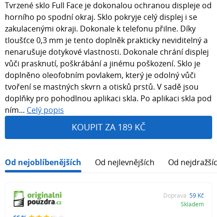
Tvrzené sklo Full Face je dokonalou ochranou displeje od
horního po spodní okraj. Sklo pokryje celý displej i se
zakulacenými okraji. Dokonale k telefonu přilne. Díky
tloušťce 0,3 mm je tento doplněk prakticky neviditelný a
nenarušuje dotykové vlastnosti. Dokonale chrání displej
vůči prasknutí, poškrábání a jinému poškození. Sklo je
doplněno oleofobním povlakem, který je odolný vůči
tvoření se mastných skvrn a otisků prstů. V sadě jsou
doplňky pro pohodlnou aplikaci skla. Po aplikaci skla pod
ním...
Celý popis
KOUPIT ZA 189 KČ
Od nejoblíbenějších
Od nejlevnějších
Od nejdražší
Doprava:
59 Kč
Skladem