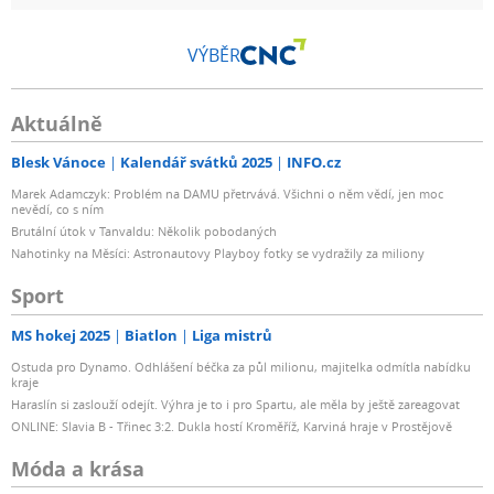
VÝBĚR
Aktuálně
Blesk Vánoce
Kalendář svátků 2025
INFO.cz
Marek Adamczyk: Problém na DAMU přetrvává. Všichni o něm vědí, jen moc
nevědí, co s ním
Brutální útok v Tanvaldu: Několik pobodaných
Nahotinky na Měsíci: Astronautovy Playboy fotky se vydražily za miliony
Sport
MS hokej 2025
Biatlon
Liga mistrů
Ostuda pro Dynamo. Odhlášení béčka za půl milionu, majitelka odmítla nabídku
kraje
Haraslín si zaslouží odejít. Výhra je to i pro Spartu, ale měla by ještě zareagovat
ONLINE: Slavia B - Třinec 3:2. Dukla hostí Kroměříž, Karviná hraje v Prostějově
Móda a krása