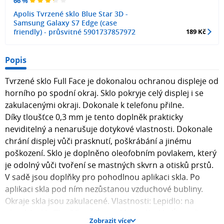
66 %
Apolis Tvrzené sklo Blue Star 3D -
Samsung Galaxy S7 Edge (case
friendly) - průsvitné 5901737857972
189 Kč
Popis
Tvrzené sklo Full Face je dokonalou ochranou displeje od
horního po spodní okraj. Sklo pokryje celý displej i se
zakulacenými okraji. Dokonale k telefonu přilne.
Díky tloušťce 0,3 mm je tento doplněk prakticky
neviditelný a nenarušuje dotykové vlastnosti. Dokonale
chrání displej vůči prasknutí, poškrábání a jinému
poškození. Sklo je doplněno oleofobním povlakem, který
je odolný vůči tvoření se mastných skvrn a otisků prstů.
V sadě jsou doplňky pro pohodlnou aplikaci skla. Po
aplikaci skla pod ním nezůstanou vzduchové bubliny.
Okraje skla jsou zakulacené. Vlastnosti: Lepidlo: na
okrajích skla Tloušťka: 0,3 mm Materiál: sklo Úroveň
Zobrazit více