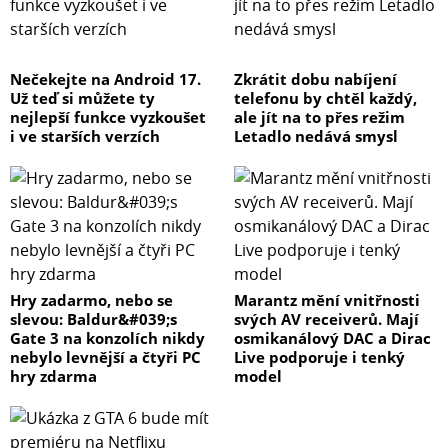
Nečekejte na Android 17.
Zkrátit dobu nabíjení
Už teď si můžete ty
telefonu by chtěl každý,
nejlepší funkce vyzkoušet
ale jít na to přes režim
i ve starších verzích
Letadlo nedává smysl
Hry zadarmo, nebo se
Marantz mění vnitřnosti
slevou: Baldur&#039;s
svých AV receiverů. Mají
Gate 3 na konzolích nikdy
osmikanálový DAC a Dirac
nebylo levnější a čtyři PC
Live podporuje i tenký
hry zdarma
model