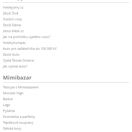
hledejceny.cz
Zboží Živě
Osobní vozy
Zboží Dáma
zbozi.blesk.cz
Jak na prohlídku ojetého vozu?
HobbyKompas
Auto pro začátečníka do 100 000 Kč
Zboží Auto
Ojetá Škoda Octavia
Jak vybrat auto?
Mimibazar
Testujte s Mimibazarem
Monster High
Barbie
Lego
Pyžama
Kosmetika a parfémy
Teplákové soupravy
Dětské boty