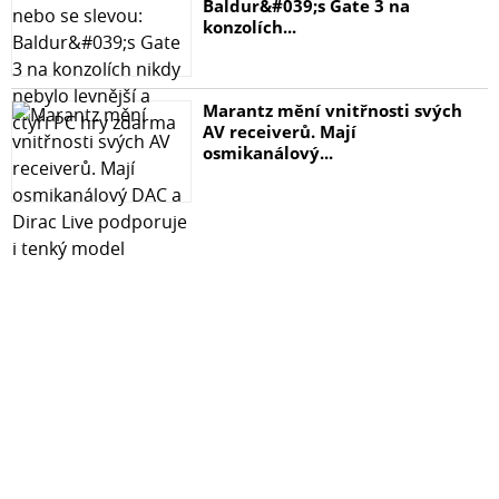
Baldur&#039;s Gate 3 na
konzolích...
Marantz mění vnitřnosti svých
AV receiverů. Mají
osmikanálový...