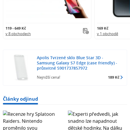
119 - 649 Kč
169 Kč
v 8 obchodech
v 1 obchodě
Apolis Tvrzené sklo Blue Star 3D -
Samsung Galaxy S7 Edge (case friendly) -
průsvitné 5901737857972
Nejnižší cena!
189 Kč
Články odjinud