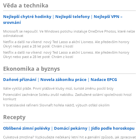
Věda a technika
Nejlepší chytré hodinky
Nejlepší telefony
Nejlepší VPN –
srovnání
Microsoft se nepoučil. Ve Windows potichu instaluje OneDrive Photos, které nelze
odinstalovat
Netflix a další na víkend: nový Ted Lasso a akční Lioness. Ale především horory
Úkryt nebo past a 28 let poté: Chrám z kostí
Netflix a další na víkend: nový Ted Lasso a akční Lioness. Ale především horory
Úkryt nebo past a 28 let poté: Chrám z kostí
Ekonomika a byznys
Daňové přiznání
Novela zákoníku práce
Nadace EPCG
Itálie vyklízí pláže. První plážové kluby mizí, turisté změnu pocítí brzy
Potenciální zachránce Soleku zrušil nabídku. Zadlužené solární společnosti hrozí
konkurz
V bratislavské rafinerii Slovnaft hořela nádrž, výbuch otřásl okolím
Recepty
Oblíbené zimní polévky
Domácí pekárny
Jídlo podle horoskopu
Cuketová zmrzlina? Vyzkoušejte nečekaný letní hit a geniální způsob, jak zpracovat