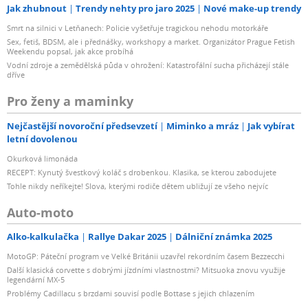
Jak zhubnout
Trendy nehty pro jaro 2025
Nové make-up trendy
Smrt na silnici v Letňanech: Policie vyšetřuje tragickou nehodu motorkáře
Sex, fetiš, BDSM, ale i přednášky, workshopy a market. Organizátor Prague Fetish
Weekendu popsal, jak akce probíhá
Vodní zdroje a zemědělská půda v ohrožení: Katastrofální sucha přicházejí stále
dříve
Pro ženy a maminky
Nejčastější novoroční předsevzetí
Miminko a mráz
Jak vybírat
letní dovolenou
Okurková limonáda
RECEPT: Kynutý švestkový koláč s drobenkou. Klasika, se kterou zabodujete
Tohle nikdy neříkejte! Slova, kterými rodiče dětem ubližují ze všeho nejvíc
Auto-moto
Alko-kalkulačka
Rallye Dakar 2025
Dálniční známka 2025
MotoGP: Páteční program ve Velké Británii uzavřel rekordním časem Bezzecchi
Další klasická corvette s dobrými jízdními vlastnostmi? Mitsuoka znovu využije
legendární MX-5
Problémy Cadillacu s brzdami souvisí podle Bottase s jejich chlazením