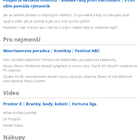
Podpořte dětskou imunitu
Babské rady proti nachlazení
S čím
vším pomůže rýmovník
Jak se zdravě zchladit v tropických vedrech: Co pomáhá a kdy už riskujete úpal
Úpal a úžeh: Jak je poznat a jak se z nich rychle vyléčit
Parazité v nás: Kterým se u nás líbí a kde v našem těle je můžeme najít?
Pro nejmenší
Mourissonova poradna
Komiksy
Festival ABC
Kdo vynalezl kapesník? Historie od středověku po papírové kapesníky
Ghost Recon Wildlands dostal vylepšení a novou misi. Starší díl Ubisoft rozdává na
PC zdarma
Quake ke 30. narozeninám dostal novou epizodu zdarma. Dawn of the Machine
vám zamotá hlavu iluzemi
Video
Prostor X
Branky, body, kokoti
Fortuna liga
Milan Knížák pohřeb
Jiří Pospíšil
Václav Klaus
Nákupy