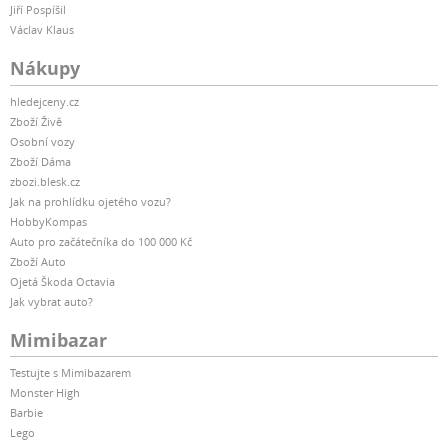
Jiří Pospíšil
Václav Klaus
Nákupy
hledejceny.cz
Zboží Živě
Osobní vozy
Zboží Dáma
zbozi.blesk.cz
Jak na prohlídku ojetého vozu?
HobbyKompas
Auto pro začátečníka do 100 000 Kč
Zboží Auto
Ojetá Škoda Octavia
Jak vybrat auto?
Mimibazar
Testujte s Mimibazarem
Monster High
Barbie
Lego