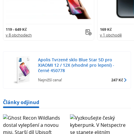
119 - 649 Kč
169 Kč
v 8 obchodech
v 1 obchodě
Apolis Tvrzené sklo Blue Star 5D pro
XIAOMI 12 / 12X (vhodné pro lepení) -
černé 450778
Nejnižší cena!
247 Kč
Články odjinud