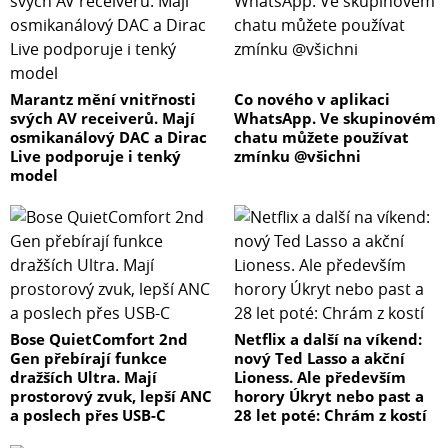
Marantz mění vnitřnosti
Co nového v aplikaci
svých AV receiverů. Mají
WhatsApp. Ve skupinovém
osmikanálový DAC a Dirac
chatu můžete používat
Live podporuje i tenký
zmínku @všichni
model
Bose QuietComfort 2nd
Netflix a další na víkend:
Gen přebírají funkce
nový Ted Lasso a akční
dražších Ultra. Mají
Lioness. Ale především
prostorový zvuk, lepší ANC
horory Úkryt nebo past a
a poslech přes USB-C
28 let poté: Chrám z kostí