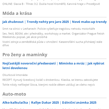
ONLINE: Slavia B - Třinec 3:2. Dukla hostí Kroměříž, Karviná hraje v Prostějově
Móda a krása
Jak zhubnout
Trendy nehty pro jaro 2025
Nové make-up trendy
Smrt na silnici v Letňanech: Policie vyšetřuje tragickou nehodu motorkáře
Sex, fetiš, BDSM, ale i přednášky, workshopy a market. Organizátor Prague Fetish
Weekendu popsal, jak akce probíhá
Vodní zdroje a zemědělská půda v ohrožení: Katastrofální sucha přicházejí stále
dříve
Pro ženy a maminky
Nejčastější novoroční předsevzetí
Miminko a mráz
Jak vybírat
letní dovolenou
Okurková limonáda
RECEPT: Kynutý švestkový koláč s drobenkou. Klasika, se kterou zabodujete
Tohle nikdy neříkejte! Slova, kterými rodiče dětem ubližují ze všeho nejvíc
Auto-moto
Alko-kalkulačka
Rallye Dakar 2025
Dálniční známka 2025