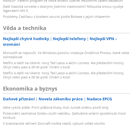
MotoGP: Páteční program ve Velké Británii uzavřel rekordním časem Bezzecchi
Další klasická corvette s dobrými jízdními vlastnostmi? Mitsuoka znovu využije
legendární MX-5
Problémy Cadillacu s brzdami souvisí podle Bottase s jejich chlazením
Věda a technika
Nejlepší chytré hodinky
Nejlepší telefony
Nejlepší VPN –
srovnání
Microsoft se nepoučil. Ve Windows potichu instaluje OneDrive Photos, které nelze
odinstalovat
Netflix a další na víkend: nový Ted Lasso a akční Lioness. Ale především horory
Úkryt nebo past a 28 let poté: Chrám z kostí
Netflix a další na víkend: nový Ted Lasso a akční Lioness. Ale především horory
Úkryt nebo past a 28 let poté: Chrám z kostí
Ekonomika a byznys
Daňové přiznání
Novela zákoníku práce
Nadace EPCG
Itálie vyklízí pláže. První plážové kluby mizí, turisté změnu pocítí brzy
Potenciální zachránce Soleku zrušil nabídku. Zadlužené solární společnosti hrozí
konkurz
V bratislavské rafinerii Slovnaft hořela nádrž, výbuch otřásl okolím