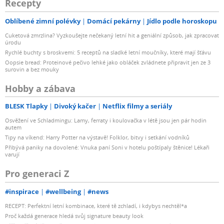
Recepty
Oblíbené zimní polévky
Domácí pekárny
Jídlo podle horoskopu
Cuketová zmrzlina? Vyzkoušejte nečekaný letní hit a geniální způsob, jak zpracovat
úrodu
Rychlé buchty s broskvemi: 5 receptů na sladké letní moučníky, které mají šťávu
Oopsie bread: Proteinové pečivo lehké jako obláček zvládnete připravit jen ze 3
surovin a bez mouky
Hobby a zábava
BLESK Tlapky
Divoký kačer
Netflix filmy a seriály
Osvěžení ve Schladmingu: Lamy, ferraty i koulovačka v létě jsou jen pár hodin
autem
Tipy na víkend: Harry Potter na výstavě! Folklor, bitvy i setkání vodníků
Přibývá paniky na dovolené: Vnuka paní Soni v hotelu poštípaly štěnice! Lékaři
varují
Pro generaci Z
#inspirace
#wellbeing
#news
RECEPT: Perfektní letní kombinace, které tě zchladí, i kdybys nechtěl*a
Proč každá generace hledá svůj signature beauty look