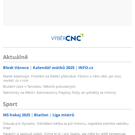
VÝBĚR
Aktuálně
Blesk Vánoce
Kalendář svátků 2025
INFO.cz
Marek Adamczyk: Problém na DAMU přetrvává. Všichni o něm vědí, jen moc
nevědí, co s ním
Brutální útok v Tanvaldu: Několik pobodaných
Nahotinky na Měsíci: Astronautovy Playboy fotky se vydražily za miliony
Sport
MS hokej 2025
Biatlon
Liga mistrů
Ostuda pro Dynamo. Odhlášení béčka za půl milionu, majitelka odmítla nabídku
kraje
Haraslín si zaslouží odejít. Výhra je to i pro Spartu, ale měla by ještě zareagovat