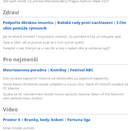
Září patří módě: Co přinese Mercedes-Benz Prague Fashion Week SS27
Zdraví
Podpořte dětskou imunitu
Babské rady proti nachlazení
S čím
vším pomůže rýmovník
Jak se zdravě zchladit v tropických vedrech: Co pomáhá a kdy už riskujete úpal
Úpal a úžeh: Jak je poznat a jak se z nich rychle vyléčit
Parazité v nás: Kterým se u nás líbí a kde v našem těle je můžeme najít?
Pro nejmenší
Mourissonova poradna
Komiksy
Festival ABC
Kdo vynalezl kapesník? Historie od středověku po papírové kapesníky
Ghost Recon Wildlands dostal vylepšení a novou misi. Starší díl Ubisoft rozdává na
PC zdarma
Quake ke 30. narozeninám dostal novou epizodu zdarma. Dawn of the Machine
vám zamotá hlavu iluzemi
Video
Prostor X
Branky, body, kokoti
Fortuna liga
Milan Knížák pohřeb