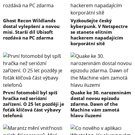
Ghost Recon Wildlands
Vyzkoušejte český
dostal vylepšení a novou
kyberpunk. V Netspectre
misi. Starší díl Ubisoft
se stanete elitním
rozdává na PC zdarma
hackerem napadajícím
korporátní sítě
První fotomobil byl spíš
Quake ke 30. narozeninám
hračka než seriózní
dostal novou epizodu
zařízení. O 25 let později je
zdarma. Dawn of the
foťák klíčová část výbavy
Machine vám zamotá
telefonů
hlavu iluzemi