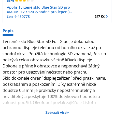
66 %
Apolis Tvrzené sklo Blue Star 5D pro
XIAOMI 12 / 12X (vhodné pro lepení) -
černé 450778
247 Kč
Popis
Tvrzené sklo Blue Star 5D Full Glue je dokonalou
ochranou displeje telefonu od horního okraje až po
spodní okraj. Použitá technologie 5D znamená, že sklo
pokrývá celou obrazovku včetně křivek displeje.
Dokonale přilne k obrazovce a neponechává žádný
prostor pro usazování nečistot nebo prachu.
Sklo dokonale chrání displej zařízení před prasklinami,
poškrábáním a poškozením. Díky extrémně nízké
tloušťce 0,3 mm je prakticky nepostřehnutelný a
neviditelný a poskytuje 100% dotykovou hodnotu a
volnost použití. Oleofobní povlak zajišťuje čistotu
obrazovky a odolnost proti otiskům prstů a nečistotám.
Zobrazit více