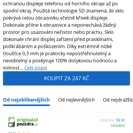
ochranou displeje telefonu od horního okraje až po
spodní okraj. Použitá technologie 5D znamená, že sklo
pokrývá celou obrazovku včetně křivek displeje.
Dokonale přilne k obrazovce a neponechává žádný
prostor pro usazování nečistot nebo prachu. Sklo
dokonale chrání displej zařízení před prasklinami,
poškrábáním a poškozením. Díky extrémně nízké
tloušťce 0,3 mm je prakticky nepostřehnutelný a
neviditelný a poskytuje 100% dotykovou hodnotu a
volnost...
Celý popis
KOUPIT ZA 247 KČ
Od nejoblíbenějších
Od nejlevnějších
Od nejdražší
Doprava:
59 Kč
Skladem