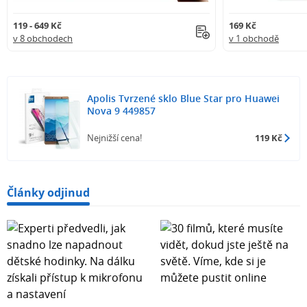
119 - 649 Kč
169 Kč
v 8 obchodech
v 1 obchodě
Apolis Tvrzené sklo Blue Star pro Huawei
Nova 9 449857
Nejnižší cena!
119 Kč
Články odjinud