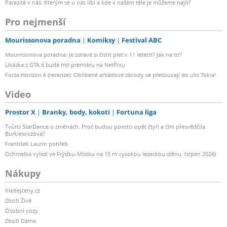
Parazité v nás: Kterým se u nás líbí a kde v našem těle je můžeme najít?
Pro nejmenší
Mourissonova poradna
Komiksy
Festival ABC
Mourrisonova poradna: Je zdravé si čistit pleť v 11 letech? Jak na to?
Ukázka z GTA 6 bude mít premiéru na Netflixu
Forza Horizon 6 (recenze): Oblíbené arkádové závody se přesouvají do ulic Tokia!
Video
Prostor X
Branky, body, kokoti
Fortuna liga
Tvůrci StarDance o změnách: Proč budou porotci opět čtyři a čím přesvědčila
Burkiewiczová?
František Laurin pohřeb
Ochmelka vylezl ve Frýdku-Místku na 15 m vysokou lezeckou stěnu. (srpen 2026)
Nákupy
hledejceny.cz
Zboží Živě
Osobní vozy
Zboží Dáma