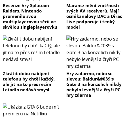
Recenze hry Splatoon
Marantz mění vnitřnosti
Raiders. Nintendo
svých AV receiverů. Mají
proměnilo svou
osmikanálový DAC a Dirac
multiplayerovou sérii ve
Live podporuje i tenký
skvělou singleplayerovku
model
Zkrátit dobu nabíjení
Hry zadarmo, nebo se
telefonu by chtěl každý,
slevou: Baldur&#039;s
ale jít na to přes režim
Gate 3 na konzolích nikdy
Letadlo nedává smysl
nebylo levnější a čtyři PC
hry zdarma