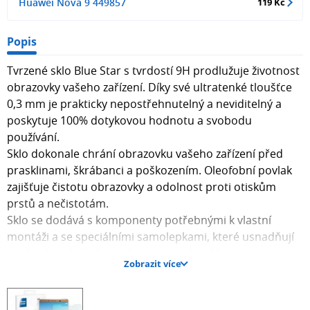
Huawei Nova 9 449857
119 Kč
Popis
Tvrzené sklo Blue Star s tvrdostí 9H prodlužuje životnost
obrazovky vašeho zařízení. Díky své ultratenké tloušťce
0,3 mm je prakticky nepostřehnutelný a neviditelný a
poskytuje 100% dotykovou hodnotu a svobodu
používání.
Sklo dokonale chrání obrazovku vašeho zařízení před
prasklinami, škrábanci a poškozením. Oleofobní povlak
zajišťuje čistotu obrazovky a odolnost proti otiskům
prstů a nečistotám.
Sklo se dodává s komponenty potřebnými k vlastní
montáži a se speciálními samolepkami, které usnadňují
správné umístění skla. Po aplikaci sklo díky
Zobrazit více
celoplošnému lepidlu dokonale přilne k obrazovce bez
zanechání vzduchových bublin a díky složení bez lepidla
lze sklo snadno odstranit bez zanechání zbytků.