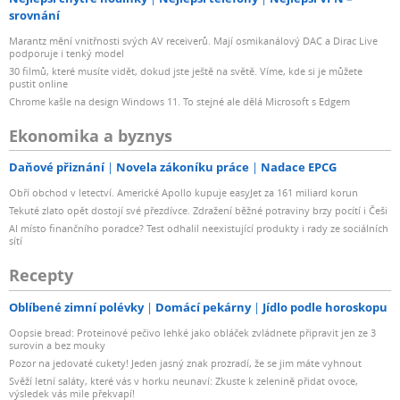
srovnání
Marantz mění vnitřnosti svých AV receiverů. Mají osmikanálový DAC a Dirac Live
podporuje i tenký model
30 filmů, které musíte vidět, dokud jste ještě na světě. Víme, kde si je můžete
pustit online
Chrome kašle na design Windows 11. To stejné ale dělá Microsoft s Edgem
Ekonomika a byznys
Daňové přiznání
Novela zákoníku práce
Nadace EPCG
Obří obchod v letectví. Americké Apollo kupuje easyJet za 161 miliard korun
Tekuté zlato opět dostojí své přezdívce. Zdražení běžné potraviny brzy pocítí i Češi
AI místo finančního poradce? Test odhalil neexistující produkty i rady ze sociálních
sítí
Recepty
Oblíbené zimní polévky
Domácí pekárny
Jídlo podle horoskopu
Oopsie bread: Proteinové pečivo lehké jako obláček zvládnete připravit jen ze 3
surovin a bez mouky
Pozor na jedovaté cukety! Jeden jasný znak prozradí, že se jim máte vyhnout
Svěží letní saláty, které vás v horku neunaví: Zkuste k zelenině přidat ovoce,
výsledek vás mile překvapí!