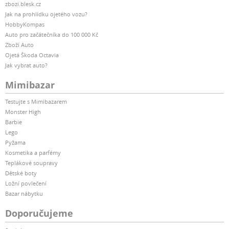
zbozi.blesk.cz
Jak na prohlídku ojetého vozu?
HobbyKompas
Auto pro začátečníka do 100 000 Kč
Zboží Auto
Ojetá Škoda Octavia
Jak vybrat auto?
Mimibazar
Testujte s Mimibazarem
Monster High
Barbie
Lego
Pyžama
Kosmetika a parfémy
Teplákové soupravy
Dětské boty
Ložní povlečení
Bazar nábytku
Doporučujeme