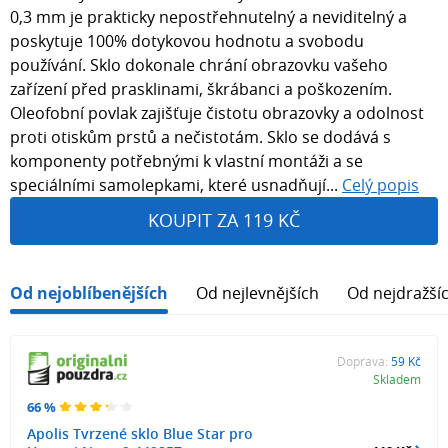
0,3 mm je prakticky nepostřehnutelný a neviditelný a
poskytuje 100% dotykovou hodnotu a svobodu
používání. Sklo dokonale chrání obrazovku vašeho
zařízení před prasklinami, škrábanci a poškozením.
Oleofobní povlak zajišťuje čistotu obrazovky a odolnost
proti otiskům prstů a nečistotám. Sklo se dodává s
komponenty potřebnými k vlastní montáži a se
speciálními samolepkami, které usnadňují...
Celý popis
KOUPIT ZA 119 KČ
Od nejoblíbenějších
Od nejlevnějších
Od nejdražší
Doprava:
59 Kč
Skladem
66 %
Apolis Tvrzené sklo Blue Star pro