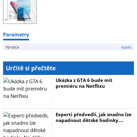
Hrany skla jsou zaoblené, což zaručuje bezpečné
používání.
Vlastnosti:Lepidlo: po celé plošeTloušťka: 0,3
mmMateriál: skloÚroveň ochrany: Velmi vysokáVzhled:
barevné prvky kompatibilní s modelem telefonu
Parametry
Součást balení:- skleněná fólie- hadřík na
Výrobce
Apolis
odmaštění obrazovky- hadřík na odstranění prachu-
sada samolepek pro přesné umístění skla na obrazovku
Určitě si přečtěte
Ukázka z GTA 6 bude mít
premiéru na Netflixu
Experti předvedli, jak snadno lze
napadnout dětské hodinky....