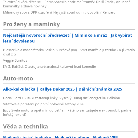
Televizní diváci, těšte se... Prima vytasila podzimní trumfy! Další Zrádci, oblíbené
kriminálky a žhavé novinky...
Milionový spor s DPP uzavřen? Nejvyšší soud odmítl dovolání Rencaru
Pro ženy a maminky
Nejčastější novoroční předsevzetí
Miminko a mráz
Jak vybírat
letní dovolenou
Hlasatelka a moderátorka Saskia Burešová (80) - Smrt manžela ji zdrtila! Co jí vrátilo
chuť žít?
Veggie Burritos
KVÍZ: Rafťáci. Otestujte své znalosti kultovní letní komedie
Auto-moto
Alko-kalkulačka
Rallye Dakar 2025
Dálniční známka 2025
Dacia, Ford i Suzuki zastavují linky. Vyschlý Dunaj drtí energetiku Balkánu
Vítězové a poražení po první polovině sezóny 2026
Jízdy Světa motorů opět míří do Letňan! Pátého září zažijete elektromobil, padne
loňský rekord?
Věda a technika
Nejlepší chytré hodinky
Nejlepší telefony
Nejlepší VPN –