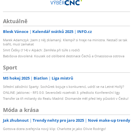
VÝBĚR
Aktuálně
Blesk Vánoce
Kalendář svátků 2025
INFO.cz
Marek Adamczyk: Jsem z něj zklamaný. Klempíř si hraje na ministra. Nestačí se tak
tvářit, musí zamakat
Smrt Češky (†14) v Alpách: Zemřela při túře s rodiči
Babišova dovolená: Kousek od oblíbené destinace Čechů a Onassisova ostrova
Sport
MS hokej 2025
Biatlon
Liga mistrů
Střední záložníci Sparty: Sochůrek bojuje s konkurencí, udrží se na Letné Hollý?
ONLINE: Jablonec - RFS 0:0. Severočeši rozehráli 3. předkolo Konferenční ligy
Transfer za tři miliardy do Realu Madrid: Diomande měl před lety působit v Česku!
Móda a krása
Jak zhubnout
Trendy nehty pro jaro 2025
Nové make-up trendy
Gottova dcera zveřejnila nový klip: Charlotte je jako Olivie Rodrigo!