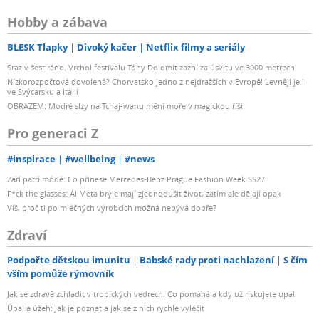
Hobby a zábava
BLESK Tlapky
Divoký kačer
Netflix filmy a seriály
Sraz v šest ráno. Vrchol festivalu Tóny Dolomit zazní za úsvitu ve 3000 metrech
Nízkorozpočtová dovolená? Chorvatsko jedno z nejdražších v Evropě! Levněji je i
ve Švýcarsku a Itálii
OBRAZEM: Modré slzy na Tchaj-wanu mění moře v magickou říši
Pro generaci Z
#inspirace
#wellbeing
#news
Září patří módě: Co přinese Mercedes-Benz Prague Fashion Week SS27
F*ck the glasses: AI Meta brýle mají zjednodušit život, zatím ale dělají opak
Víš, proč ti po mléčných výrobcích možná nebývá dobře?
Zdraví
Podpořte dětskou imunitu
Babské rady proti nachlazení
S čím
vším pomůže rýmovník
Jak se zdravě zchladit v tropických vedrech: Co pomáhá a kdy už riskujete úpal
Úpal a úžeh: Jak je poznat a jak se z nich rychle vyléčit