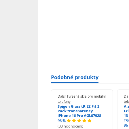
Podobné produkty
 Tvrzená skla pro mobilní
Další Tvrzená skla pro mobilní
Dal
ony
telefony
tel
guard 2.5D Glass
Spigen Glass tR EZ Fit 2
Al
Fit DustFree pro
Pack transparency
Fr
ne 17 Pro Max AGD-
iPhone 16 Pro AGL07928
13 
479BDAP3
TG
96 %
96
(33 hodnocení)