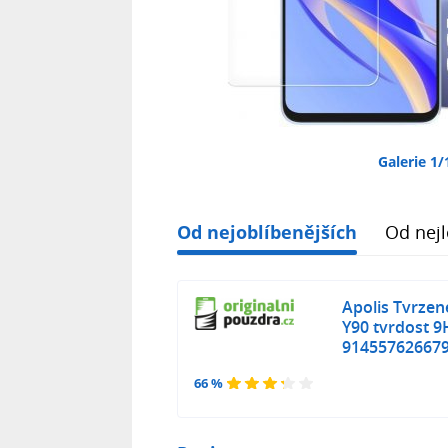
Galerie 1/
Od nejoblíbenějších
Od nejl
Apolis Tvrzen
Y90 tvrdost 9H
91455762667
66 %