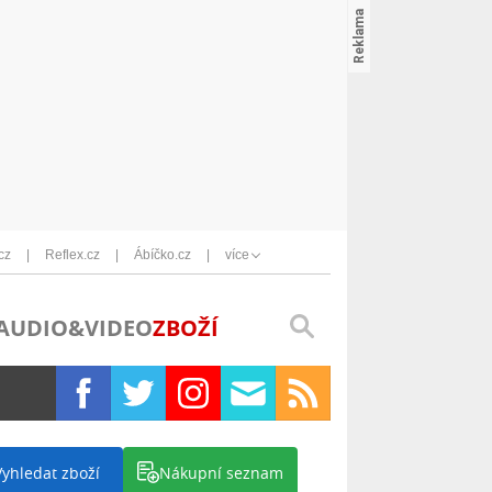
cz
Reflex.cz
Ábíčko.cz
více
AUDIO&VIDEO
ZBOŽÍ
Vyhledat zboží
Nákupní seznam