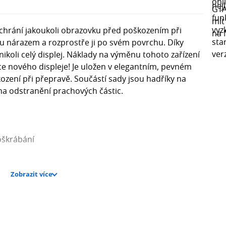
chrání jakoukoli obrazovku před poškozením při
ou nárazem a rozprostře ji po svém povrchu. Díky
nikoli celý displej. Náklady na výměnu tohoto zařízení
ace nového displeje! Je uložen v elegantním, pevném
ození při přepravě. Součástí sady jsou hadříky na
na odstranění prachových částic.
oškrábání
Zobrazit více
ky na čištění obrazovky, nálepka na odstranění
hou část obrazovky, bez zaoblených okrajů.