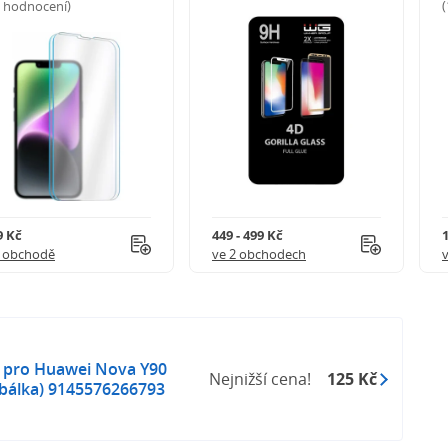
5 hodnocení)
9 Kč
449 - 499 Kč
1 obchodě
ve 2 obchodech
o pro Huawei Nova Y90
Nejnižší cena!
125 Kč
 obálka) 9145576266793