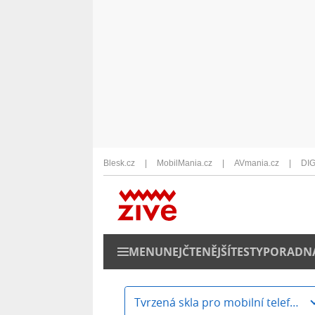
Blesk.cz
MobilMania.cz
AVmania.cz
DIG
MENU
NEJČTENĚJŠÍ
TESTY
PORADN
Tvrzená skla pro mobilní telefony