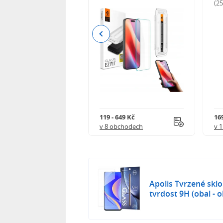
odnocení)
(2
Previous
Kč
119 - 649 Kč
16
 obchodech
v 8 obchodech
v 
Apolis Tvrzené skl
tvrdost 9H (obal -