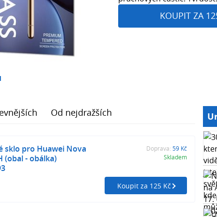
KOUPIT ZA 12
1
evnějších
Od nejdražších
Ur
é sklo pro Huawei Nova
Doprava:
59 Kč
 (obal - obálka)
Skladem
93
Koupit za 125 Kč