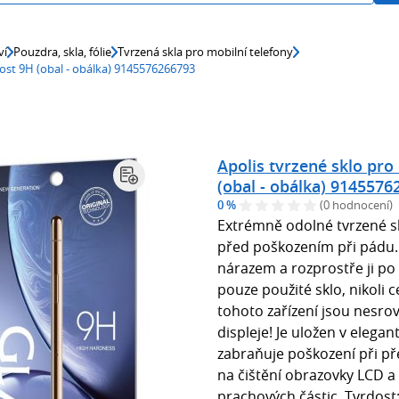
ví
Pouzdra, skla, fólie
Tvrzená skla pro mobilní telefony
ost 9H (obal - obálka) 9145576266793
Apolis tvrzené sklo pr
(obal - obálka) 9145576
0 %
(0 hodnocení)
Extrémně odolné tvrzené s
před poškozením při pádu. 
nárazem a rozprostře ji po
pouze použité sklo, nikoli 
tohoto zařízení jsou nesro
displeje! Je uložen v elega
zabraňuje poškození při př
na čištění obrazovky LCD 
prachových částic. Tvrdost: