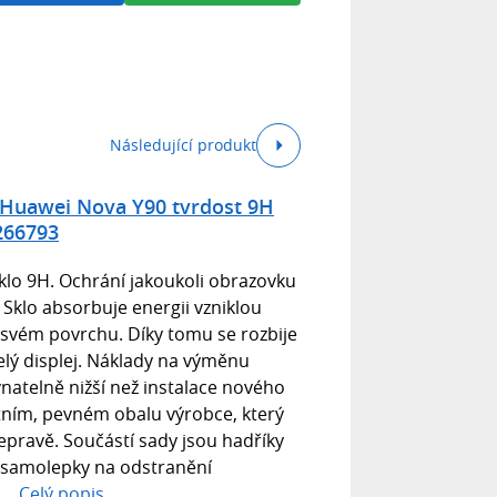
Následující produkt
o Huawei Nova Y90 tvrdost 9H
266793
klo 9H. Ochrání jakoukoli obrazovku
Sklo absorbuje energii vzniklou
 svém povrchu. Díky tomu se rozbije
celý displej. Náklady na výměnu
vnatelně nižší než instalace nového
ntním, pevném obalu výrobce, který
epravě. Součástí sady jsou hadříky
a samolepky na odstranění
...
Celý popis