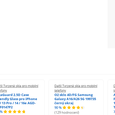
ší Tvrzená skla pro mobilní
Další Tvrzená skla pro mobilní
D
efony
telefony
t
zaGuard 2.5D Case
O2 sklo 4D/FG Samsung
iendly Glass pro iPhone
Galaxy A16/A26 5G 199735
/ 13 Pro / 14 / 16e AGD-
černý okraj
1
F0147P2
90 %
 %
(129 hodnocení)