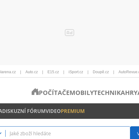
Iarena.cz
Auto.cz
E15.cz
iSport.cz
Doupě.cz
AutoRevue.
POČÍTAČE
MOBILY
TECHNIKA
HRY
A
DISKUZNÍ FÓRUM
VIDEO
PREMIUM