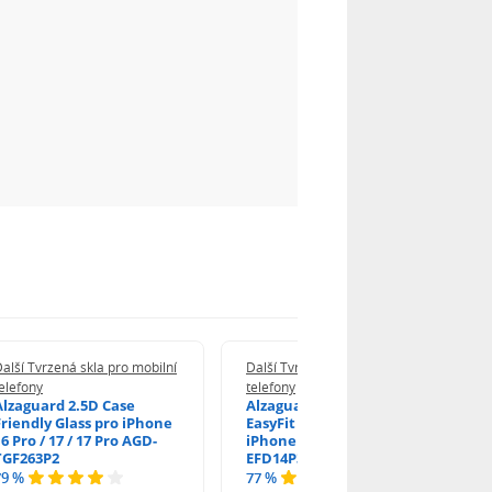
alší Tvrzená skla pro mobilní
Další Tvrzená skla pro mobilní
elefony
telefony
Alzaguard 2.5D Case
Alzaguard 2.5D Glass
Friendly Glass pro iPhone
EasyFit DustFree pro
6 Pro / 17 / 17 Pro AGD-
iPhone 16 Pro / 17 AGD-
TGF263P2
EFD14P3
79 %
77 %