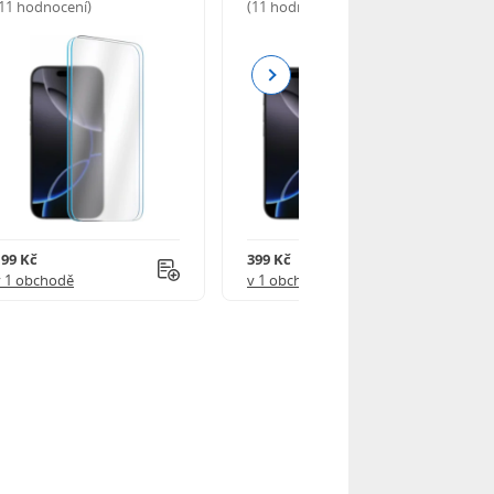
(11 hodnocení)
(11 hodnocení)
Next
199 Kč
399 Kč
v 1 obchodě
v 1 obchodě