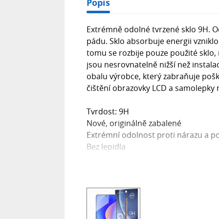
Popis
Extrémně odolné tvrzené sklo 9H. O
pádu. Sklo absorbuje energii vznikl
tomu se rozbije pouze použité sklo, 
jsou nesrovnatelně nižší než instal
obalu výrobce, který zabraňuje pošk
čištění obrazovky LCD a samolepky 
Tvrdost: 9H
Nové, originálně zabalené
Extrémní odolnost proti nárazu a p
Bez lepidla
Snadná instalace
Součástí balení: tvrzené sklo, hadří
prachových částic.
POZNÁMKA: Sklo pokrývá pouze ploc
Jak se na displej nasazuje sklo?