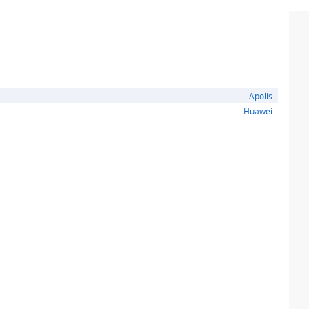
ařízení pomocí přiložených utěrek.
 použít například kartu z bankomatu.
Apolis
Huawei