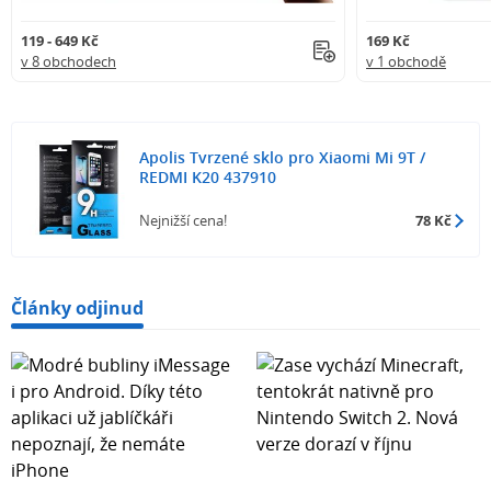
119 - 649 Kč
169 Kč
v 8 obchodech
v 1 obchodě
Apolis Tvrzené sklo pro Xiaomi Mi 9T /
REDMI K20 437910
Nejnižší cena!
78 Kč
Články odjinud