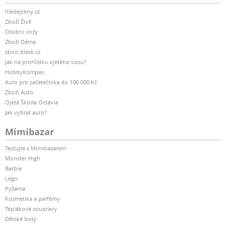
hledejceny.cz
Zboží Živě
Osobní vozy
Zboží Dáma
zbozi.blesk.cz
Jak na prohlídku ojetého vozu?
HobbyKompas
Auto pro začátečníka do 100 000 Kč
Zboží Auto
Ojetá Škoda Octavia
Jak vybrat auto?
Mimibazar
Testujte s Mimibazarem
Monster High
Barbie
Lego
Pyžama
Kosmetika a parfémy
Teplákové soupravy
Dětské boty