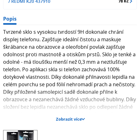
/ REDMI K20 437910
78 Kč
Popis
Tvrzené sklo s vysokou tvrdostí 9H dokonale chrání
displej telefonu. Zajišťuje ideální čistotu a maskuje
škrábance na obrazovce a oleofobní povlak zajišťuje
odolnost proti mastnotě a otiskům prstů. Sklo je tenké a
odolné - má tloušťku menší než 0,3 mm a neztlušťuje
telefon. Po aplikaci skla si telefon zachovává 100%
dotykové vlastnosti. Díky dokonalé přilnavosti lepidla na
celém povrchu se pod fólií nehromadí prach a nečistoty.
Díky přiložené samolepicí sadě dokonale přilne k
obrazovce a nezanechává žádné vzduchové bubliny. Díky
složení bez lepidla nezanechává sklo po odlepení žádné
stopy. Hrany skla jsou zaoblené, aby bylo zaručeno
Zobrazit více
bezpečné používání.
Index tvrdosti: 9H Tloušťka: 0,3 mm Balení: karton s
visačkou euro V případě nákupu 10 ks nebo více kusů