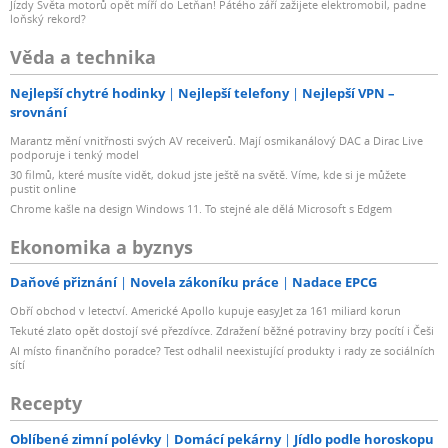
Jízdy Světa motorů opět míří do Letňan! Pátého září zažijete elektromobil, padne
loňský rekord?
Věda a technika
Nejlepší chytré hodinky
Nejlepší telefony
Nejlepší VPN –
srovnání
Marantz mění vnitřnosti svých AV receiverů. Mají osmikanálový DAC a Dirac Live
podporuje i tenký model
30 filmů, které musíte vidět, dokud jste ještě na světě. Víme, kde si je můžete
pustit online
Chrome kašle na design Windows 11. To stejné ale dělá Microsoft s Edgem
Ekonomika a byznys
Daňové přiznání
Novela zákoníku práce
Nadace EPCG
Obří obchod v letectví. Americké Apollo kupuje easyJet za 161 miliard korun
Tekuté zlato opět dostojí své přezdívce. Zdražení běžné potraviny brzy pocítí i Češi
AI místo finančního poradce? Test odhalil neexistující produkty i rady ze sociálních
sítí
Recepty
Oblíbené zimní polévky
Domácí pekárny
Jídlo podle horoskopu