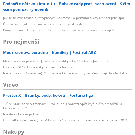
Podpořte dětskou imunitu
Babské rady proti nachlazení
S čím
vším pomůže rýmovník
Jak se zdravě zchladit v tropických vedrech: Co pomáhá a kdy už riskujete úpal
Úpal a úžeh: Jak je poznat a jak se z nich rychle vyléčit
Parazité v nás: Kterým se u nás líbí a kde v našem těle je můžeme najít?
Pro nejmenší
Mourissonova poradna
Komiksy
Festival ABC
Mourrisonova poradna: Je zdravé si čistit pleť v 11 letech? Jak na to?
Ukázka z GTA 6 bude mít premiéru na Netflixu
Forza Horizon 6 (recenze): Oblíbené arkádové závody se přesouvají do ulic Tokia!
Video
Prostor X
Branky, body, kokoti
Fortuna liga
Tvůrci StarDance o změnách: Proč budou porotci opět čtyři a čím přesvědčila
Burkiewiczová?
František Laurin pohřeb
Ochmelka vylezl ve Frýdku-Místku na 15 m vysokou lezeckou stěnu. (srpen 2026)
Nákupy