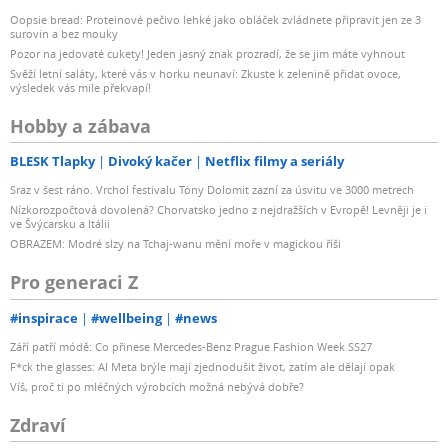
Oopsie bread: Proteinové pečivo lehké jako obláček zvládnete připravit jen ze 3
surovin a bez mouky
Pozor na jedovaté cukety! Jeden jasný znak prozradí, že se jim máte vyhnout
Svěží letní saláty, které vás v horku neunaví: Zkuste k zelenině přidat ovoce,
výsledek vás mile překvapí!
Hobby a zábava
BLESK Tlapky
Divoký kačer
Netflix filmy a seriály
Sraz v šest ráno. Vrchol festivalu Tóny Dolomit zazní za úsvitu ve 3000 metrech
Nízkorozpočtová dovolená? Chorvatsko jedno z nejdražších v Evropě! Levněji je i
ve Švýcarsku a Itálii
OBRAZEM: Modré slzy na Tchaj-wanu mění moře v magickou říši
Pro generaci Z
#inspirace
#wellbeing
#news
Září patří módě: Co přinese Mercedes-Benz Prague Fashion Week SS27
F*ck the glasses: AI Meta brýle mají zjednodušit život, zatím ale dělají opak
Víš, proč ti po mléčných výrobcích možná nebývá dobře?
Zdraví