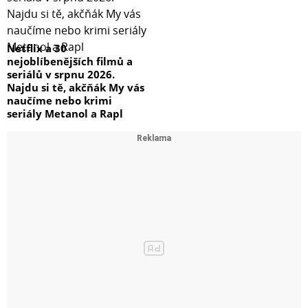
Netflix a 30
nejoblíbenějších filmů a
seriálů v srpnu 2026.
Najdu si tě, akčňák My vás
naučíme nebo krimi
seriály Metanol a Rapl