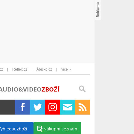
cz
Reflex.cz
Ábíčko.cz
více
AUDIO&VIDEO
ZBOŽÍ
Vyhledat zboží
Nákupní seznam