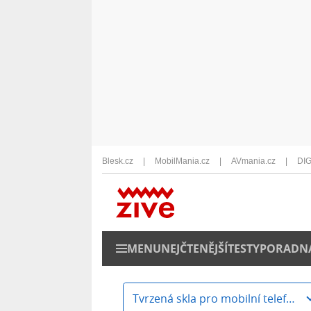
Blesk.cz
MobilMania.cz
AVmania.cz
DIG
MENU
NEJČTENĚJŠÍ
TESTY
PORADN
Tvrzená skla pro mobilní telefony