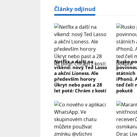
Články odjinud
Netflix a další na
Rusko po
víkend: nový Ted Lasso
povinnou
a akční Lioness. Ale
státních 
především horory
iPhonů. 
Úkryt nebo past a 28
teď čelí
let poté: Chrám z kostí
pokutě