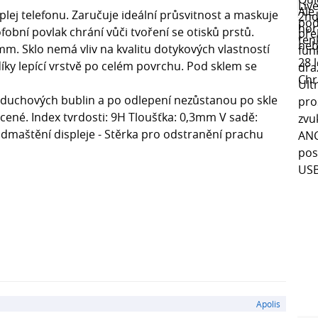
plej telefonu. Zaručuje ideální průsvitnost a maskuje
ofobní povlak chrání vůči tvoření se otisků prstů.
3mm. Sklo nemá vliv na kvalitu dotykových vlastností
 díky lepící vrstvě po celém povrchu. Pod sklem se
vzduchových bublin a po odlepení nezůstanou po skle
acené. Index tvrdosti: 9H Tloušťka: 0,3mm V sadě:
odmaštění displeje - Stěrka pro odstranění prachu
Apolis