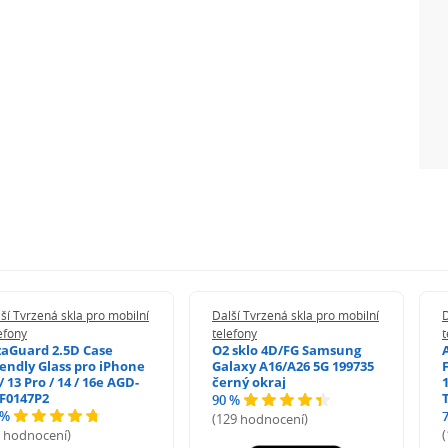
ší Tvrzená skla pro mobilní
Další Tvrzená skla pro mobilní
D
efony
telefony
t
zaGuard 2.5D Case
O2 sklo 4D/FG Samsung
iendly Glass pro iPhone
Galaxy A16/A26 5G 199735
/ 13 Pro / 14 / 16e AGD-
černý okraj
1
F0147P2
90 %
 %
(129 hodnocení)
5 hodnocení)