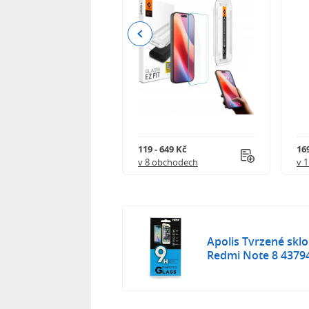
Previous
Kč
119 - 649 Kč
16
 obchodech
v 8 obchodech
v 
Apolis Tvrzené skl
Redmi Note 8 4379