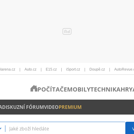
Iarena.cz
Auto.cz
E15.cz
iSport.cz
Doupě.cz
AutoRevue.
POČÍTAČE
MOBILY
TECHNIKA
HRY
A
DISKUZNÍ FÓRUM
VIDEO
PREMIUM