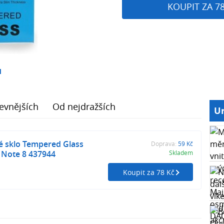
KOUPIT ZA 7
1
evnějších
Od nejdražších
Ur
é sklo Tempered Glass
Doprava:
59 Kč
 Note 8 437944
Skladem
Koupit za 78 Kč