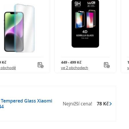
9 Kč
449 - 499 Kč
1 obchodě
ve 2 obchodech
o Tempered Glass Xiaomi
Nejnižší cena!
78 Kč
44