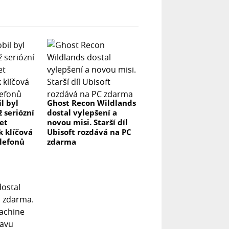
l byl
Ghost Recon Wildlands
ž seriózní
dostal vylepšení a
let
novou misi. Starší díl
k klíčová
Ubisoft rozdává na PC
elefonů
zdarma