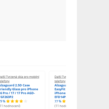
alší Tvrzená skla pro mobilní
Další Tvrzená skla pro mobilní
elefony
telefony
Alzaguard 2.5D Case
Alzaguard 2.5D Glass
Friendly Glass pro iPhone
EasyFit DustFree pro
6 Pro / 17 / 17 Pro AGD-
iPhone 16 Pro / 17 AGD-
TGF263P2
EFD14P3
79 %
77 %
(11 hodnocení)
(11 hodnocení)