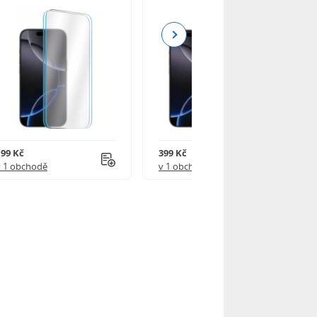
Next
199 Kč
399 Kč
v 1 obchodě
v 1 obchodě