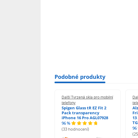
Podobné produkty
 Tvrzená skla pro mobilní
Další Tvrzená skla pro mobilní
Dal
ony
telefony
tel
guard 2.5D Glass
Spigen Glass tR EZ Fit 2
Al
Fit DustFree pro
Pack transparency
Fr
ne 17 Pro Max AGD-
iPhone 16 Pro AGL07928
13 
479BDAP3
TG
96 %
96
(33 hodnocení)
odnocení)
(2