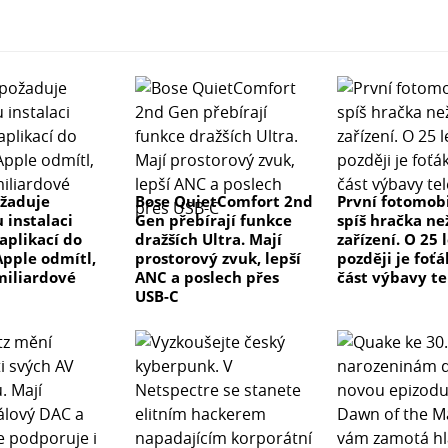
žaduje
Bose QuietComfort 2nd
První fotomobi
 instalaci
Gen přebírají funkce
spíš hračka ne
aplikací do
dražších Ultra. Mají
zařízení. O 25 
Apple odmítl,
prostorový zvuk, lepší
později je foťá
 miliardové
ANC a poslech přes
část výbavy t
USB-C