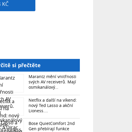
8 KČ
čitě si přečtěte
Marantz mění vnitřnosti
svých AV receiverů. Mají
osmikanálový...
Netflix a další na víkend:
nový Ted Lasso a akční
Lioness....
Bose QuietComfort 2nd
Gen přebírají funkce