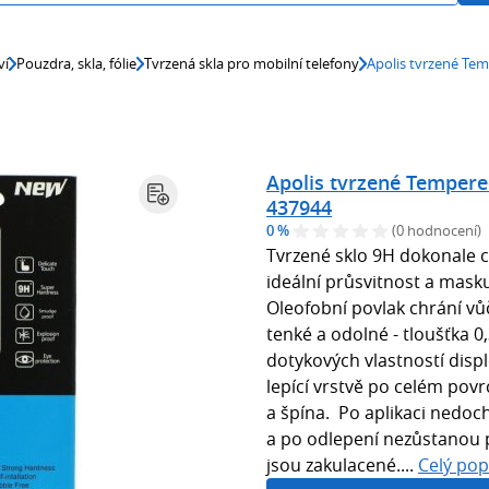
ví
Pouzdra, skla, fólie
Tvrzená skla pro mobilní telefony
Apolis tvrzené Te
Apolis tvrzené Tempere
437944
0 %
(0 hodnocení)
Tvrzené sklo 9H dokonale ch
ideální průsvitnost a maskuj
Oleofobní povlak chrání vůč
tenké a odolné - tloušťka 0
dotykových vlastností displ
lepící vrstvě po celém po
a špína. Po aplikaci nedoc
a po odlepení nezůstanou p
jsou zakulacené....
Celý pop