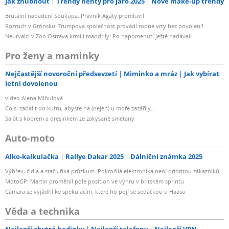
Jak zhubnout
Trendy nehty pro jaro 2025
Nové make-up trendy
Brutální napadení Soukupa. Právník Agáty promluvil
Rozruch v Grónsku: Trumpova společnost provádí ropné vrty bez povolení!
Neurvalci v Zoo Ostrava krmili mandrily! Po napomenutí ještě nadávali
Pro ženy a maminky
Nejčastější novoroční předsevzetí
Miminko a mráz
Jak vybírat
letní dovolenou
video Alena Mihulová
Co si zabalit do kufru, abyste na (nejen) u moře zazářily...
Salát s koprem a dresinkem ze zakysané smetany
Auto-moto
Alko-kalkulačka
Rallye Dakar 2025
Dálniční známka 2025
Výhřev, čidla a stačí, říká průzkum. Pokročilá elektronika není prioritou zákazníků
MotoGP: Martin proměnil pole position ve výhru v britském sprintu
Câmara se vyjádřil ke spekulacím, které ho pojí se sedačkou u Haasu
Věda a technika