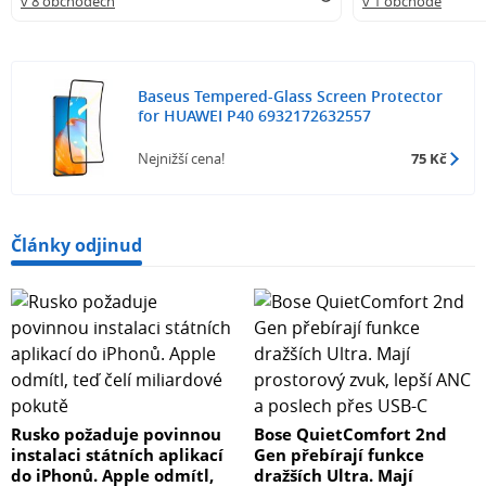
v 8 obchodech
v 1 obchodě
Baseus Tempered-Glass Screen Protector
for HUAWEI P40 6932172632557
Nejnižší cena!
75 Kč
Články odjinud
Rusko požaduje povinnou
Bose QuietComfort 2nd
instalaci státních aplikací
Gen přebírají funkce
do iPhonů. Apple odmítl,
dražších Ultra. Mají