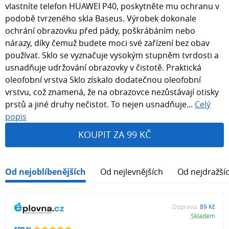
vlastníte telefon HUAWEI P40, poskytněte mu ochranu v
podobě tvrzeného skla Baseus. Výrobek dokonale
ochrání obrazovku před pády, poškrábáním nebo
nárazy, díky čemuž budete moci své zařízení bez obav
používat. Sklo se vyznačuje vysokým stupněm tvrdosti a
usnadňuje udržování obrazovky v čistotě. Praktická
oleofobní vrstva Sklo získalo dodatečnou oleofobní
vrstvu, což znamená, že na obrazovce nezůstávají otisky
prstů a jiné druhy nečistot. To nejen usnadňuje...
Celý
popis
KOUPIT ZA 99 KČ
Od nejoblíbenějších
Od nejlevnějších
Od nejdražší
Doprava:
89 Kč
Skladem
100 %