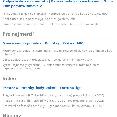
Podpořte dětskou imunitu
Babské rady proti nachlazení
S čím
vším pomůže rýmovník
Jak se zdravě zchladit v tropických vedrech: Co pomáhá a kdy už riskujete úpal
Úpal a úžeh: Jak je poznat a jak se z nich rychle vyléčit
Parazité v nás: Kterým se u nás líbí a kde v našem těle je můžeme najít?
Pro nejmenší
Mourissonova poradna
Komiksy
Festival ABC
Mourrisonova poradna: Jsem líná a nic se mi nechce dělat: Kdy jde o únavu a kdy
o lenost?
Česká společnost ornitologická slaví 100 let: Jak chrání ptáky v ČR?
Vyzkoušejte český kyberpunk. V Netspectre se stanete elitním hackerem
napadajícím korporátní sítě
Video
Prostor X
Branky, body, kokoti
Fortuna liga
Prague Pride vrcholí: Tisíce lidí v ulicích, jde duhový průvod! (8. srpna 2026)
Prague Pride vrcholí: Tisíce lidí v ulicích, jde duhový průvod! (8. srpna 2026)
Hra světel na fasádě slavné vily: Tugendhat slaví 25 let na seznamu UNESCO
Nákupy