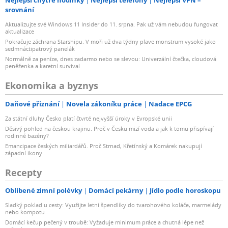
Nejlepší chytré hodinky
Nejlepší telefony
Nejlepší VPN –
srovnání
Aktualizujte své Windows 11 Insider do 11. srpna. Pak už vám nebudou fungovat
aktualizace
Pokračuje záchrana Starshipu. V moři už dva týdny plave monstrum vysoké jako
sedmnáctipatrový panelák
Normálně za peníze, dnes zadarmo nebo se slevou: Univerzální čtečka, cloudová
peněženka a karetní survival
Ekonomika a byznys
Daňové přiznání
Novela zákoníku práce
Nadace EPCG
Za státní dluhy Česko platí čtvrté nejvyšší úroky v Evropské unii
Děsivý pohled na českou krajinu. Proč v Česku mizí voda a jak k tomu přispívají
rodinné bazény?
Emancipace českých miliardářů. Proč Strnad, Křetínský a Komárek nakupují
západní ikony
Recepty
Oblíbené zimní polévky
Domácí pekárny
Jídlo podle horoskopu
Sladký poklad u cesty: Využijte letní špendlíky do tvarohového koláče, marmelády
nebo kompotu
Domácí kečup pečený v troubě: Vyžaduje minimum práce a chutná lépe než