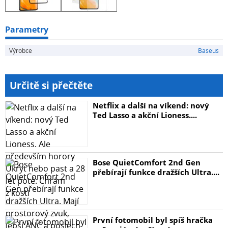
obrazovka zajišťuje okamžitou odezvu zařízení na dotyk!
Účinná ochrana
Tvrzené sklo Baseus se vyznačuje vysokým stupněm
Parametry
tvrdosti, takže
Výrobce
Baseus
se o sůj telefon nemusíte bát ani v případě pádu. Můžete
jej také
hodit do tašky s klíči nebo jinými přístroji, aniž byste se
Určitě si přečtěte
museli
obávat poškrábání nebo škrábanců. Chraňte svůj displej
Netflix a další na víkend: nový
a ...
Ted Lasso a akční Lioness....
Bose QuietComfort 2nd Gen
přebírají funkce dražších Ultra....
První fotomobil byl spíš hračka