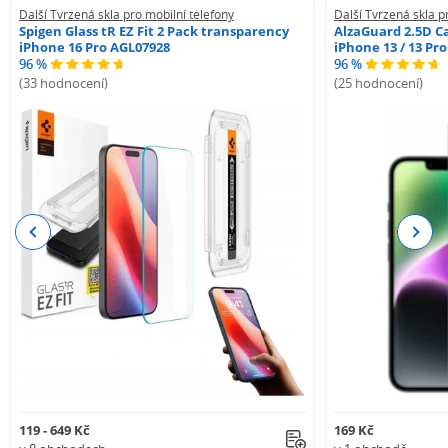
Další Tvrzená skla pro mobilní telefony
Další Tvrzená skla p
Spigen Glass tR EZ Fit 2 Pack transparency
AlzaGuard 2.5D Ca
iPhone 16 Pro AGL07928
iPhone 13 / 13 Pr
96 %
96 %
(33 hodnocení)
(25 hodnocení)
Previous
Next
119 - 649 Kč
169 Kč