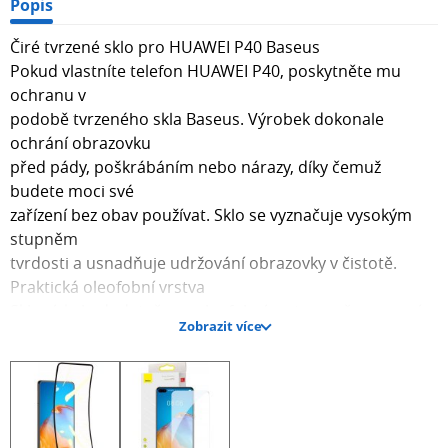
Popis
Čiré tvrzené sklo pro HUAWEI P40 Baseus
Pokud vlastníte telefon HUAWEI P40, poskytněte mu
ochranu v
podobě tvrzeného skla Baseus. Výrobek dokonale
ochrání obrazovku
před pády, poškrábáním nebo nárazy, díky čemuž
budete moci své
zařízení bez obav používat. Sklo se vyznačuje vysokým
stupněm
tvrdosti a usnadňuje udržování obrazovky v čistotě.
Praktická oleofobní vrstva
Sklo získalo dodatečnou oleofobní vrstvu, což znamená,
Zobrazit více
že na
obrazovce nezůstávají otisky prstů a jiné druhy nečistot.
To nejen
usnadňuje udržování čistoty, ale také zpříjemňuje
používání - čistá