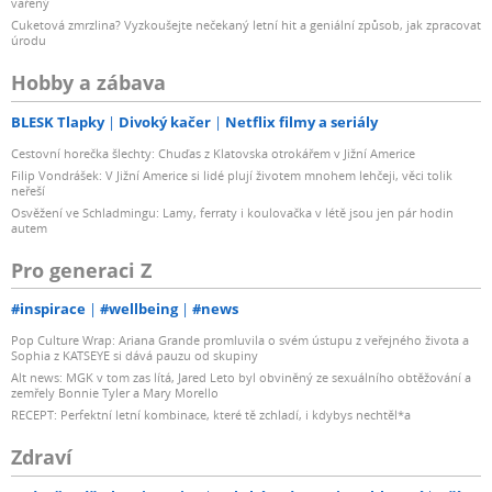
vařený
Cuketová zmrzlina? Vyzkoušejte nečekaný letní hit a geniální způsob, jak zpracovat
úrodu
Hobby a zábava
BLESK Tlapky
Divoký kačer
Netflix filmy a seriály
Cestovní horečka šlechty: Chuďas z Klatovska otrokářem v Jižní Americe
Filip Vondrášek: V Jižní Americe si lidé plují životem mnohem lehčeji, věci tolik
neřeší
Osvěžení ve Schladmingu: Lamy, ferraty i koulovačka v létě jsou jen pár hodin
autem
Pro generaci Z
#inspirace
#wellbeing
#news
Pop Culture Wrap: Ariana Grande promluvila o svém ústupu z veřejného života a
Sophia z KATSEYE si dává pauzu od skupiny
Alt news: MGK v tom zas lítá, Jared Leto byl obviněný ze sexuálního obtěžování a
zemřely Bonnie Tyler a Mary Morello
RECEPT: Perfektní letní kombinace, které tě zchladí, i kdybys nechtěl*a
Zdraví