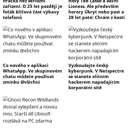
hračka než seriózní
nový Ted Lasso a akční
zařízení. O 25 let později je
Lioness. Ale především
foťák klíčová část výbavy
horory Úkryt nebo past a
telefonů
28 let poté: Chrám z kostí
Co nového v aplikaci
Vyzkoušejte český
WhatsApp. Ve skupinovém
kyberpunk. V Netspectre
chatu můžete používat
se stanete elitním
zmínku @všichni
hackerem napadajícím
korporátní sítě