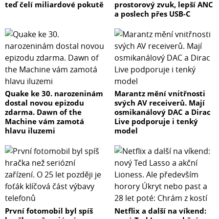
teď čelí miliardové pokutě
prostorový zvuk, lepší ANC
a poslech přes USB-C
Quake ke 30. narozeninám
Marantz mění vnitřnosti
dostal novou epizodu
svých AV receiverů. Mají
zdarma. Dawn of the
osmikanálový DAC a Dirac
Machine vám zamotá
Live podporuje i tenký
hlavu iluzemi
model
První fotomobil byl spíš
Netflix a další na víkend: