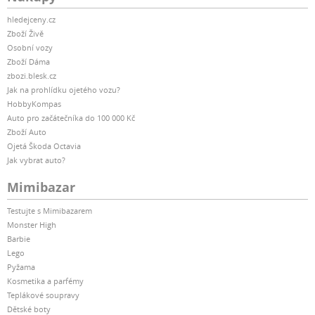
hledejceny.cz
Zboží Živě
Osobní vozy
Zboží Dáma
zbozi.blesk.cz
Jak na prohlídku ojetého vozu?
HobbyKompas
Auto pro začátečníka do 100 000 Kč
Zboží Auto
Ojetá Škoda Octavia
Jak vybrat auto?
Mimibazar
Testujte s Mimibazarem
Monster High
Barbie
Lego
Pyžama
Kosmetika a parfémy
Teplákové soupravy
Dětské boty