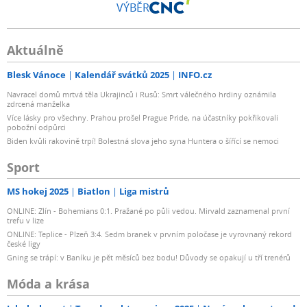
VÝBĚR
Aktuálně
Blesk Vánoce
Kalendář svátků 2025
INFO.cz
Navracel domů mrtvá těla Ukrajinců i Rusů: Smrt válečného hrdiny oznámila
zdrcená manželka
Více lásky pro všechny. Prahou prošel Prague Pride, na účastníky pokřikovali
pobožní odpůrci
Biden kvůli rakovině trpí! Bolestná slova jeho syna Huntera o šířící se nemoci
Sport
MS hokej 2025
Biatlon
Liga mistrů
ONLINE: Zlín - Bohemians 0:1. Pražané po půli vedou. Mirvald zaznamenal první
trefu v lize
ONLINE: Teplice - Plzeň 3:4. Sedm branek v prvním poločase je vyrovnaný rekord
české ligy
Gning se trápí: v Baníku je pět měsíců bez bodu! Důvody se opakují u tří trenérů
Móda a krása