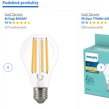
Podobné produkty
Další Žárovky
Další Žárovky
Brilagi BG0287
Philips 775490 LE
94 %
95 %
(57 hodnocení)
(58 hodnocení)
Previous
Next