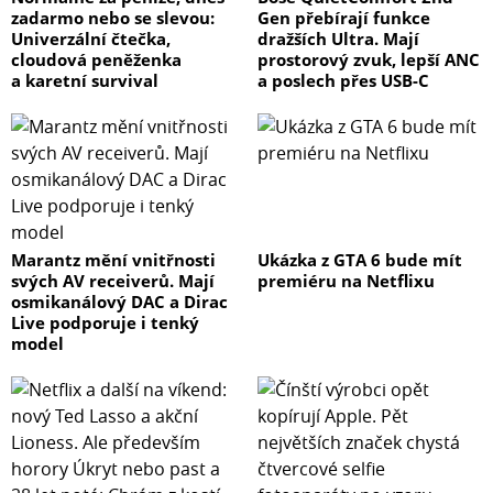
zadarmo nebo se slevou:
Gen přebírají funkce
Univerzální čtečka,
dražších Ultra. Mají
cloudová peněženka
prostorový zvuk, lepší ANC
a karetní survival
a poslech přes USB-C
Marantz mění vnitřnosti
Ukázka z GTA 6 bude mít
svých AV receiverů. Mají
premiéru na Netflixu
osmikanálový DAC a Dirac
Live podporuje i tenký
model