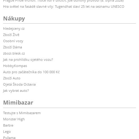
Prague Pride vrcholí: Tisíce lidí v ulicích, jde duhový průvod! (8. srpna 2026)
Hra světel na fasádě slavné vily: Tugendhat slaví 25 let na seznamu UNESCO
Nákupy
hledejceny.cz
Zboží Živě
Osobní vozy
Zboží Dáma
zbozi.blesk.cz
Jak na prohlídku ojetého vozu?
HobbyKompas
Auto pro začátečníka do 100 000 Kč
Zboží Auto
Ojetá Škoda Octavia
Jak vybrat auto?
Mimibazar
Testujte s Mimibazarem
Monster High
Barbie
Lego
Pyžama