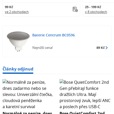
99 Kč
25 - 199 Kč
ve 2 obchodech
v 8 obchodech
Baterie Centrum BC0596
Nejnižší cena!
89 Kč
Články odjinud
Normálně za peníze, dnes
Bose QuietComfort 2nd