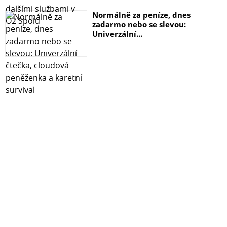
Normálně za peníze, dnes
55 mm
zadarmo nebo se slevou:
Univerzální...
Průměr produktu
55 mm
Náhrada za žárovku
51 - 60 W
Tvar
G5,3
Světelná účinnost
91- 120 lm/W