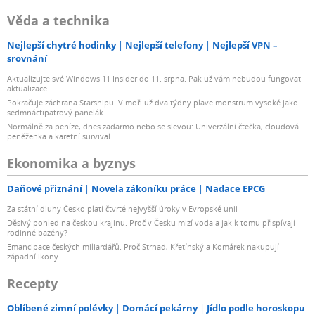
Věda a technika
Nejlepší chytré hodinky
Nejlepší telefony
Nejlepší VPN –
srovnání
Aktualizujte své Windows 11 Insider do 11. srpna. Pak už vám nebudou fungovat
aktualizace
Pokračuje záchrana Starshipu. V moři už dva týdny plave monstrum vysoké jako
sedmnáctipatrový panelák
Normálně za peníze, dnes zadarmo nebo se slevou: Univerzální čtečka, cloudová
peněženka a karetní survival
Ekonomika a byznys
Daňové přiznání
Novela zákoníku práce
Nadace EPCG
Za státní dluhy Česko platí čtvrté nejvyšší úroky v Evropské unii
Děsivý pohled na českou krajinu. Proč v Česku mizí voda a jak k tomu přispívají
rodinné bazény?
Emancipace českých miliardářů. Proč Strnad, Křetínský a Komárek nakupují
západní ikony
Recepty
Oblíbené zimní polévky
Domácí pekárny
Jídlo podle horoskopu