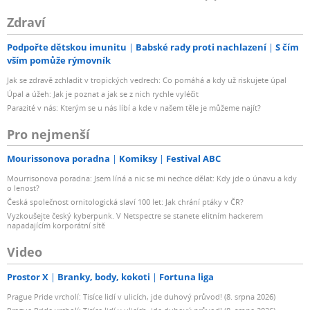
Zdraví
Podpořte dětskou imunitu
Babské rady proti nachlazení
S čím
vším pomůže rýmovník
Jak se zdravě zchladit v tropických vedrech: Co pomáhá a kdy už riskujete úpal
Úpal a úžeh: Jak je poznat a jak se z nich rychle vyléčit
Parazité v nás: Kterým se u nás líbí a kde v našem těle je můžeme najít?
Pro nejmenší
Mourissonova poradna
Komiksy
Festival ABC
Mourrisonova poradna: Jsem líná a nic se mi nechce dělat: Kdy jde o únavu a kdy
o lenost?
Česká společnost ornitologická slaví 100 let: Jak chrání ptáky v ČR?
Vyzkoušejte český kyberpunk. V Netspectre se stanete elitním hackerem
napadajícím korporátní sítě
Video
Prostor X
Branky, body, kokoti
Fortuna liga
Prague Pride vrcholí: Tisíce lidí v ulicích, jde duhový průvod! (8. srpna 2026)