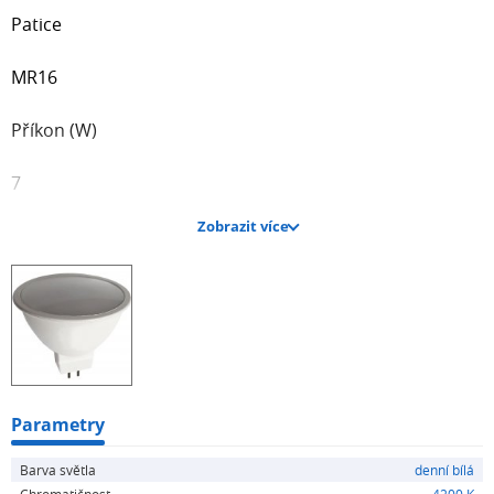
Patice
MR16
Příkon (W)
7
Zobrazit více
Napájecí napětí (V)
12
Stmívatelná
Ne
Parametry
Životnost
Barva světla
denní bílá
Chromatičnost
4200 K