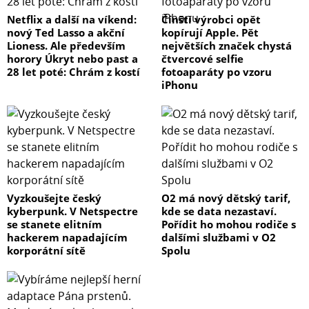
Netflix a další na víkend:
Čínští výrobci opět
nový Ted Lasso a akční
kopírují Apple. Pět
Lioness. Ale především
největších značek chystá
horory Úkryt nebo past a
čtvercové selfie
28 let poté: Chrám z kostí
fotoaparáty po vzoru
iPhonu
Vyzkoušejte český
O2 má nový dětský tarif,
kyberpunk. V Netspectre
kde se data nezastaví.
se stanete elitním
Pořídit ho mohou rodiče s
hackerem napadajícím
dalšími službami v O2
korporátní sítě
Spolu