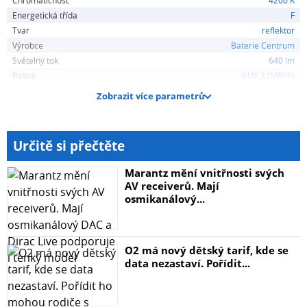
30 000 h
Energetická třída
F
Tvar
reflektor
Světelný tok (lm)
Výrobce
Baterie Centrum
Světelný tok
640 lm
644
Patice
GU5,3 (MR16)
Zobrazit více parametrů
Teplota světla (K)
4200
Určitě si přečtěte
Barva světla
Marantz mění vnitřnosti svých
AV receiverů. Mají
osmikanálový...
Neutrální bílá
Úhel svícení (°)
O2 má nový dětský tarif, kde se
data nezastaví. Pořídit...
120
Výška produktu