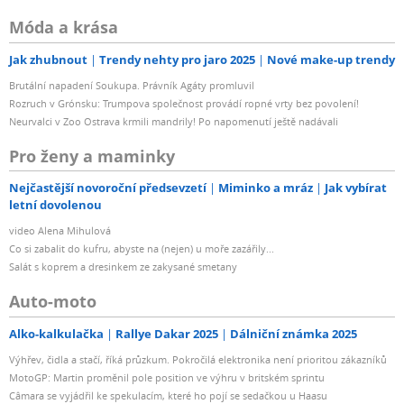
Móda a krása
Jak zhubnout
Trendy nehty pro jaro 2025
Nové make-up trendy
Brutální napadení Soukupa. Právník Agáty promluvil
Rozruch v Grónsku: Trumpova společnost provádí ropné vrty bez povolení!
Neurvalci v Zoo Ostrava krmili mandrily! Po napomenutí ještě nadávali
Pro ženy a maminky
Nejčastější novoroční předsevzetí
Miminko a mráz
Jak vybírat
letní dovolenou
video Alena Mihulová
Co si zabalit do kufru, abyste na (nejen) u moře zazářily...
Salát s koprem a dresinkem ze zakysané smetany
Auto-moto
Alko-kalkulačka
Rallye Dakar 2025
Dálniční známka 2025
Výhřev, čidla a stačí, říká průzkum. Pokročilá elektronika není prioritou zákazníků
MotoGP: Martin proměnil pole position ve výhru v britském sprintu
Câmara se vyjádřil ke spekulacím, které ho pojí se sedačkou u Haasu