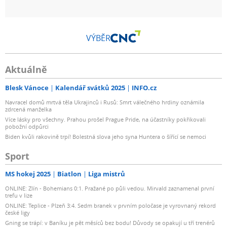
VÝBĚR
Aktuálně
Blesk Vánoce
Kalendář svátků 2025
INFO.cz
Navracel domů mrtvá těla Ukrajinců i Rusů: Smrt válečného hrdiny oznámila
zdrcená manželka
Více lásky pro všechny. Prahou prošel Prague Pride, na účastníky pokřikovali
pobožní odpůrci
Biden kvůli rakovině trpí! Bolestná slova jeho syna Huntera o šířící se nemoci
Sport
MS hokej 2025
Biatlon
Liga mistrů
ONLINE: Zlín - Bohemians 0:1. Pražané po půli vedou. Mirvald zaznamenal první
trefu v lize
ONLINE: Teplice - Plzeň 3:4. Sedm branek v prvním poločase je vyrovnaný rekord
české ligy
Gning se trápí: v Baníku je pět měsíců bez bodu! Důvody se opakují u tří trenérů