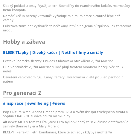
Sladký poklad u cesty: Využijte letní špendlíky do tvarohového koláče, marmelády
nebo kompotu
Domácí kečup pečený v troubě: Vyžaduje minimum práce a chutná lépe než
vařený
Cuketová zmrzlina? Vyzkoušejte nečekaný letní hit a geniální způsob, jak zpracovat
úrodu
Hobby a zábava
BLESK Tlapky
Divoký kačer
Netflix filmy a seriály
Cestovní horečka šlechty: Chuďas z Klatovska otrokářem v Jižní Americe
Filip Vondrášek: V Jižní Americe si lidé plují životem mnohem lehčeji, věci tolik
neřeší
Osvěžení ve Schladmingu: Lamy, ferraty i koulovačka v létě jsou jen pár hodin
autem
Pro generaci Z
#inspirace
#wellbeing
#news
Pop Culture Wrap: Ariana Grande promluvila o svém ústupu z veřejného života a
Sophia z KATSEYE si dává pauzu od skupiny
Alt news: MGK v tom zas lítá, Jared Leto byl obviněný ze sexuálního obtěžování a
zemřely Bonnie Tyler a Mary Morello
RECEPT: Perfektní letní kombinace, které tě zchladí, i kdybys nechtěl*a