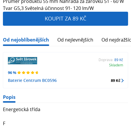
Průměr produktu 55 mm Náhrada za žárovku 51 - 60 W
Tvar G5,3 Světelná účinnost 91- 120 lm/W
KOUPIT ZA 89 KČ
Od nejoblíbenějších
Od nejlevnějších
Od nejdražší
Doprava:
89 Kč
Skladem
96 %
Baterie Centrum BC0596
89 Kč
Popis
Energetická třída
F