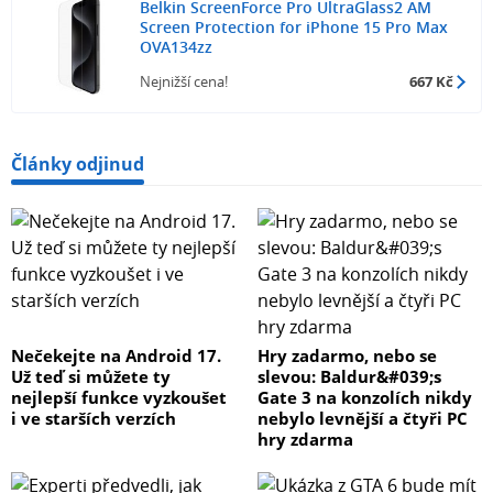
Belkin ScreenForce Pro UltraGlass2 AM
Screen Protection for iPhone 15 Pro Max
OVA134zz
Nejnižší cena!
667 Kč
Články odjinud
Nečekejte na Android 17.
Hry zadarmo, nebo se
Už teď si můžete ty
slevou: Baldur&#039;s
nejlepší funkce vyzkoušet
Gate 3 na konzolích nikdy
i ve starších verzích
nebylo levnější a čtyři PC
hry zdarma