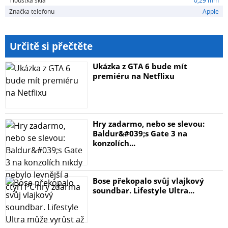
Tloušťka skla
0,29 mm
• SCREENFORCE™ UltraGlass2 Anti-Microbial ochranné
Značka telefonu
Apple
sklo
• Zásobník Easy Align
• Nálepka pro odstranění prachu
Určitě si přečtěte
• Čisticí hadřík
Ukázka z GTA 6 bude mít
premiéru na Netflixu
Hry zadarmo, nebo se slevou:
Baldur&#039;s Gate 3 na
konzolích...
Bose překopalo svůj vlajkový
soundbar. Lifestyle Ultra...