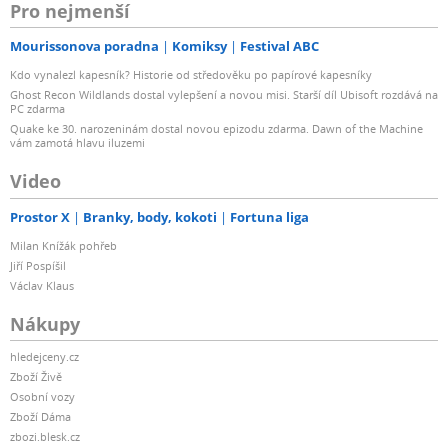
Pro nejmenší
Mourissonova poradna
Komiksy
Festival ABC
Kdo vynalezl kapesník? Historie od středověku po papírové kapesníky
Ghost Recon Wildlands dostal vylepšení a novou misi. Starší díl Ubisoft rozdává na
PC zdarma
Quake ke 30. narozeninám dostal novou epizodu zdarma. Dawn of the Machine
vám zamotá hlavu iluzemi
Video
Prostor X
Branky, body, kokoti
Fortuna liga
Milan Knížák pohřeb
Jiří Pospíšil
Václav Klaus
Nákupy
hledejceny.cz
Zboží Živě
Osobní vozy
Zboží Dáma
zbozi.blesk.cz