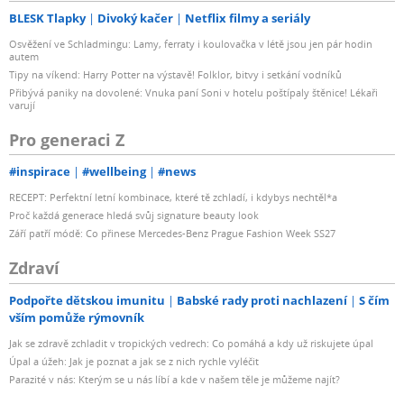
BLESK Tlapky
Divoký kačer
Netflix filmy a seriály
Osvěžení ve Schladmingu: Lamy, ferraty i koulovačka v létě jsou jen pár hodin
autem
Tipy na víkend: Harry Potter na výstavě! Folklor, bitvy i setkání vodníků
Přibývá paniky na dovolené: Vnuka paní Soni v hotelu poštípaly štěnice! Lékaři
varují
Pro generaci Z
#inspirace
#wellbeing
#news
RECEPT: Perfektní letní kombinace, které tě zchladí, i kdybys nechtěl*a
Proč každá generace hledá svůj signature beauty look
Září patří módě: Co přinese Mercedes-Benz Prague Fashion Week SS27
Zdraví
Podpořte dětskou imunitu
Babské rady proti nachlazení
S čím
vším pomůže rýmovník
Jak se zdravě zchladit v tropických vedrech: Co pomáhá a kdy už riskujete úpal
Úpal a úžeh: Jak je poznat a jak se z nich rychle vyléčit
Parazité v nás: Kterým se u nás líbí a kde v našem těle je můžeme najít?