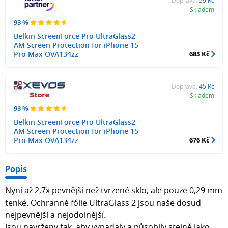
Skladem
93 %
Belkin ScreenForce Pro UltraGlass2
AM Screen Protection for iPhone 15
Pro Max OVA134zz
683 Kč
Doprava:
45 Kč
Skladem
93 %
Belkin ScreenForce Pro UltraGlass2
AM Screen Protection for iPhone 15
Pro Max OVA134zz
676 Kč
Popis
Nyní až 2,7x pevnější než tvrzené sklo, ale pouze 0,29 mm
tenké. Ochranné fólie UltraGlass 2 jsou naše dosud
nejpevnější a nejodolnější.
Jsou navrženy tak, aby vypadaly a působily stejně jako