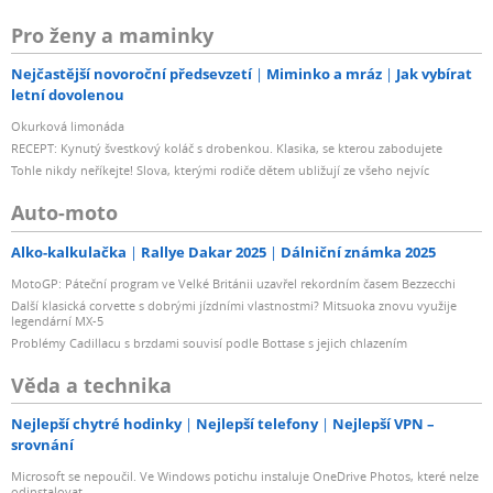
Pro ženy a maminky
Nejčastější novoroční předsevzetí
Miminko a mráz
Jak vybírat
letní dovolenou
Okurková limonáda
RECEPT: Kynutý švestkový koláč s drobenkou. Klasika, se kterou zabodujete
Tohle nikdy neříkejte! Slova, kterými rodiče dětem ubližují ze všeho nejvíc
Auto-moto
Alko-kalkulačka
Rallye Dakar 2025
Dálniční známka 2025
MotoGP: Páteční program ve Velké Británii uzavřel rekordním časem Bezzecchi
Další klasická corvette s dobrými jízdními vlastnostmi? Mitsuoka znovu využije
legendární MX-5
Problémy Cadillacu s brzdami souvisí podle Bottase s jejich chlazením
Věda a technika
Nejlepší chytré hodinky
Nejlepší telefony
Nejlepší VPN –
srovnání
Microsoft se nepoučil. Ve Windows potichu instaluje OneDrive Photos, které nelze
odinstalovat