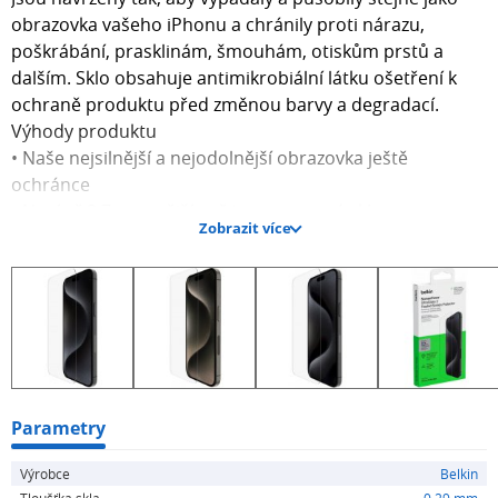
obrazovka vašeho iPhonu a chránily proti nárazu,
poškrábání, prasklinám, šmouhám, otiskům prstů a
dalším. Sklo obsahuje antimikrobiální látku ošetření k
ochraně produktu před změnou barvy a degradací.
Výhody produktu
• Naše nejsilnější a nejodolnější obrazovka ještě
ochránce
• Nyní až 2,7x pevnější než temperované skla
Zobrazit více
• O 24 % lepší pádový výkon než předchozí obrazovka
Belkin UltraGlass chrániče
• Tloušťka 0,29 mm
• Tvrdost tužky 9H
• Nativní dotyková obrazovka a pocit
• Antimikrobiální povlak, který zabraňuje odbarvení
• Dodává se s podnosem Easy Align pro snadné a přesné
a aplikace bez bublin
Parametry
• 100% recyklovaný plastový obal Kompatibilita
Výrobce
Belkin
iPhone 15 Pro Max Balení obsahuje