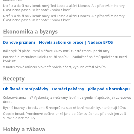
Netflix a další na víkend: nový Ted Lasso a akční Lioness. Ale především horory
Úkryt nebo past a 28 let poté: Chrám z kostí
Netflix a další na víkend: nový Ted Lasso a akční Lioness. Ale především horory
Úkryt nebo past a 28 let poté: Chrám z kostí
Ekonomika a byznys
Daňové přiznání
Novela zákoníku práce
Nadace EPCG
Itálie vyklízí pláže. První plážové kluby mizí, turisté změnu pocítí brzy
Potenciální zachránce Soleku zrušil nabídku. Zadlužené solární společnosti hrozí
konkurz
V bratislavské rafinerii Slovnaft hořela nádrž, výbuch otřásl okolím
Recepty
Oblíbené zimní polévky
Domácí pekárny
Jídlo podle horoskopu
Cuketová zmrzlina? Vyzkoušejte nečekaný letní hit a geniální způsob, jak zpracovat
úrodu
Rychlé buchty s broskvemi: 5 receptů na sladké letní moučníky, které mají šťávu
Oopsie bread: Proteinové pečivo lehké jako obláček zvládnete připravit jen ze 3
surovin a bez mouky
Hobby a zábava