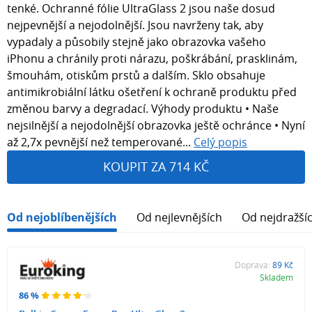
tenké. Ochranné fólie UltraGlass 2 jsou naše dosud
nejpevnější a nejodolnější. Jsou navrženy tak, aby
vypadaly a působily stejně jako obrazovka vašeho
iPhonu a chránily proti nárazu, poškrábání, prasklinám,
šmouhám, otiskům prstů a dalším. Sklo obsahuje
antimikrobiální látku ošetření k ochraně produktu před
změnou barvy a degradací. Výhody produktu • Naše
nejsilnější a nejodolnější obrazovka ještě ochránce • Nyní
až 2,7x pevnější než temperované...
Celý popis
KOUPIT ZA 714 KČ
Od nejoblíbenějších
Od nejlevnějších
Od nejdražší
Doprava:
89 Kč
Skladem
86 %