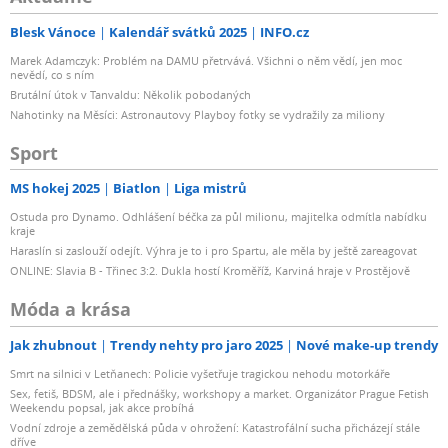
Blesk Vánoce
Kalendář svátků 2025
INFO.cz
Marek Adamczyk: Problém na DAMU přetrvává. Všichni o něm vědí, jen moc
nevědí, co s ním
Brutální útok v Tanvaldu: Několik pobodaných
Nahotinky na Měsíci: Astronautovy Playboy fotky se vydražily za miliony
Sport
MS hokej 2025
Biatlon
Liga mistrů
Ostuda pro Dynamo. Odhlášení béčka za půl milionu, majitelka odmítla nabídku
kraje
Haraslín si zaslouží odejít. Výhra je to i pro Spartu, ale měla by ještě zareagovat
ONLINE: Slavia B - Třinec 3:2. Dukla hostí Kroměříž, Karviná hraje v Prostějově
Móda a krása
Jak zhubnout
Trendy nehty pro jaro 2025
Nové make-up trendy
Smrt na silnici v Letňanech: Policie vyšetřuje tragickou nehodu motorkáře
Sex, fetiš, BDSM, ale i přednášky, workshopy a market. Organizátor Prague Fetish
Weekendu popsal, jak akce probíhá
Vodní zdroje a zemědělská půda v ohrožení: Katastrofální sucha přicházejí stále
dříve