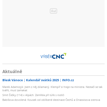
VÝBĚR
Aktuálně
Blesk Vánoce
Kalendář svátků 2025
INFO.cz
Marek Adamczyk: Jsem z něj zklamaný. Klempíř si hraje na ministra. Nestačí se tak
tvářit, musí zamakat
Smrt Češky (†14) v Alpách: Zemřela při túře s rodiči
Babišova dovolená: Kousek od oblíbené destinace Čechů a Onassisova ostrova