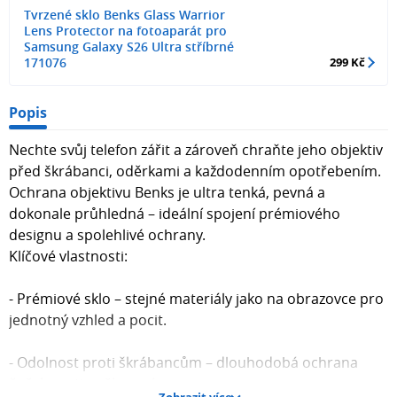
Tvrzené sklo Benks Glass Warrior
Lens Protector na fotoaparát pro
Samsung Galaxy S26 Ultra stříbrné
171076
299 Kč
Popis
Nechte svůj telefon zářit a zároveň chraňte jeho objektiv
před škrábanci, oděrkami a každodenním opotřebením.
Ochrana objektivu Benks je ultra tenká, pevná a
dokonale průhledná – ideální spojení prémiového
designu a spolehlivé ochrany.
Klíčové vlastnosti:
- Prémiové sklo – stejné materiály jako na obrazovce pro
jednotný vzhled a pocit.
- Odolnost proti škrábancům – dlouhodobá ochrana
čoček proti poškození.