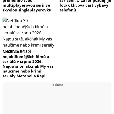
proměnilo svou
zařízení. O 25 let později je
multiplayerovou sérii ve
foťák klíčová část výbavy
skvělou singleplayerovku
telefonů
Netflix a 30
nejoblíbenějších filmů a
seriálů v srpnu 2026.
Najdu si tě, akčňák My vás
naučíme nebo krimi
seriály Metanol a Rapl