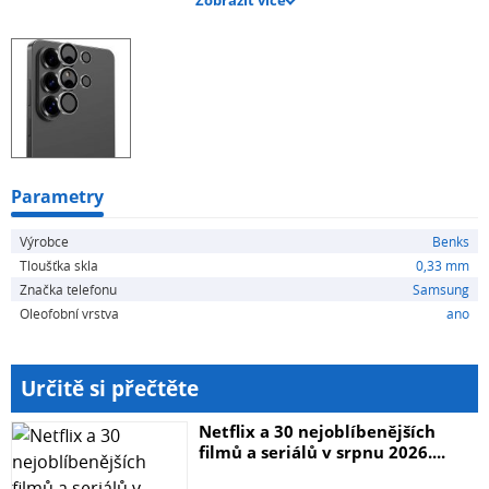
Zobrazit více
- Bezešvé přilnutí – přesné obepnutí každého objektivu
bez mezer či výčnělků.
- Zachování kvality obrazu – ostrost, barvy a jas fotografií
zůstávají beze změny.
- Ultra tenký design – nenarušuje celkový vzhled telefonu
Parametry
ani komfort používání.
Výrobce
Benks
Tloušťka skla
0,33 mm
Značka telefonu
Samsung
Oleofobní vrstva
ano
Určitě si přečtěte
Netflix a 30 nejoblíbenějších
filmů a seriálů v srpnu 2026....