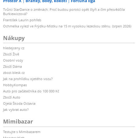
Prostor X
Branky, body, kokoti
Fortuna liga
Tvůrci StarDance o změnách: Proč budou porotci opět čtyři a čím přesvědčila
Burkiewiczová?
František Laurin pohřeb
Ochmelka vylezl ve Frýdku-Místku na 15 m vysokou lezeckou stěnu. (srpen 2026)
Nákupy
hledejceny.cz
Zboží Živě
Osobní vozy
Zboží Dáma
zbozi.blesk.cz
Jak na prohlídku ojetého vozu?
HobbyKompas
Auto pro začátečníka do 100 000 Kč
Zboží Auto
Ojetá Škoda Octavia
Jak vybrat auto?
Mimibazar
Testujte s Mimibazarem
Monster High