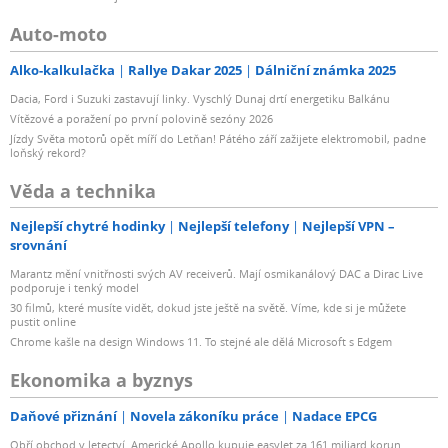
Auto-moto
Alko-kalkulačka
Rallye Dakar 2025
Dálniční známka 2025
Dacia, Ford i Suzuki zastavují linky. Vyschlý Dunaj drtí energetiku Balkánu
Vítězové a poražení po první polovině sezóny 2026
Jízdy Světa motorů opět míří do Letňan! Pátého září zažijete elektromobil, padne
loňský rekord?
Věda a technika
Nejlepší chytré hodinky
Nejlepší telefony
Nejlepší VPN –
srovnání
Marantz mění vnitřnosti svých AV receiverů. Mají osmikanálový DAC a Dirac Live
podporuje i tenký model
30 filmů, které musíte vidět, dokud jste ještě na světě. Víme, kde si je můžete
pustit online
Chrome kašle na design Windows 11. To stejné ale dělá Microsoft s Edgem
Ekonomika a byznys
Daňové přiznání
Novela zákoníku práce
Nadace EPCG
Obří obchod v letectví. Americké Apollo kupuje easyJet za 161 miliard korun