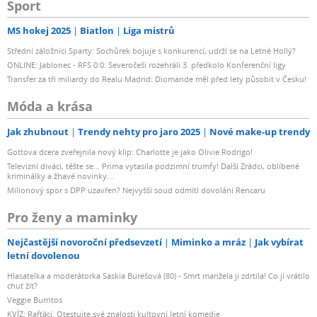
Sport
MS hokej 2025
Biatlon
Liga mistrů
Střední záložníci Sparty: Sochůrek bojuje s konkurencí, udrží se na Letné Hollý?
ONLINE: Jablonec - RFS 0:0. Severočeši rozehráli 3. předkolo Konferenční ligy
Transfer za tři miliardy do Realu Madrid: Diomande měl před lety působit v Česku!
Móda a krása
Jak zhubnout
Trendy nehty pro jaro 2025
Nové make-up trendy
Gottova dcera zveřejnila nový klip: Charlotte je jako Olivie Rodrigo!
Televizní diváci, těšte se... Prima vytasila podzimní trumfy! Další Zrádci, oblíbené
kriminálky a žhavé novinky...
Milionový spor s DPP uzavřen? Nejvyšší soud odmítl dovolání Rencaru
Pro ženy a maminky
Nejčastější novoroční předsevzetí
Miminko a mráz
Jak vybírat
letní dovolenou
Hlasatelka a moderátorka Saskia Burešová (80) - Smrt manžela ji zdrtila! Co jí vrátilo
chuť žít?
Veggie Burritos
KVÍZ: Rafťáci. Otestujte své znalosti kultovní letní komedie