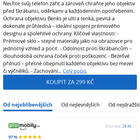
Nechte svůj telefon zářit a zároveň chraňte jeho objektiv
před škrábanci, oděrkami a každodenním opotřebením.
Ochrana objektivu Benks je ultra tenká, pevná a
dokonale průhledná – ideální spojení prémiového
designu a spolehlivé ochrany. Klíčové vlastnosti: -
Prémiové sklo – stejné materiály jako na obrazovce pro
jednotný vzhled a pocit. - Odolnost proti škrábancům –
dlouhodobá ochrana čoček proti poškození. - Bezešvé
přilnutí – přesné obepnutí každého objektivu bez mezer
či výčnělků. - Zachování...
Celý popis
KOUPIT ZA 299 KČ
Od nejoblíbenějších
Od nejlevnějších
Od nejdražší
Doprava:
29 Kč
97 %