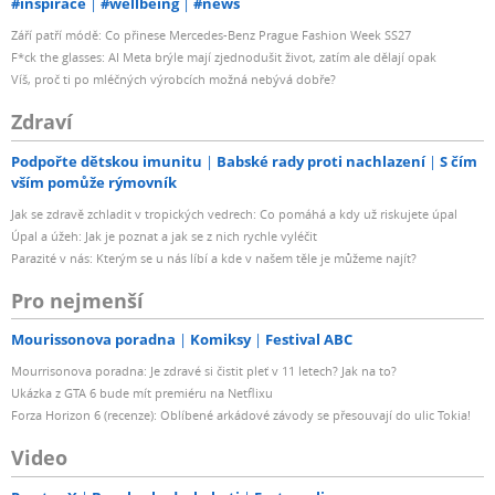
#inspirace
#wellbeing
#news
Září patří módě: Co přinese Mercedes-Benz Prague Fashion Week SS27
F*ck the glasses: AI Meta brýle mají zjednodušit život, zatím ale dělají opak
Víš, proč ti po mléčných výrobcích možná nebývá dobře?
Zdraví
Podpořte dětskou imunitu
Babské rady proti nachlazení
S čím
vším pomůže rýmovník
Jak se zdravě zchladit v tropických vedrech: Co pomáhá a kdy už riskujete úpal
Úpal a úžeh: Jak je poznat a jak se z nich rychle vyléčit
Parazité v nás: Kterým se u nás líbí a kde v našem těle je můžeme najít?
Pro nejmenší
Mourissonova poradna
Komiksy
Festival ABC
Mourrisonova poradna: Je zdravé si čistit pleť v 11 letech? Jak na to?
Ukázka z GTA 6 bude mít premiéru na Netflixu
Forza Horizon 6 (recenze): Oblíbené arkádové závody se přesouvají do ulic Tokia!
Video