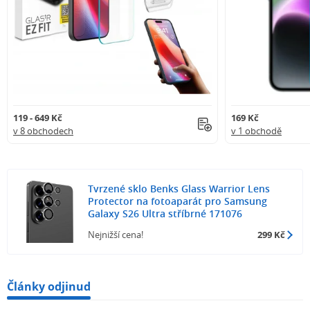
119 - 649 Kč
169 Kč
v 8 obchodech
v 1 obchodě
Tvrzené sklo Benks Glass Warrior Lens
Protector na fotoaparát pro Samsung
Galaxy S26 Ultra stříbrné 171076
Nejnižší cena!
299 Kč
Články odjinud