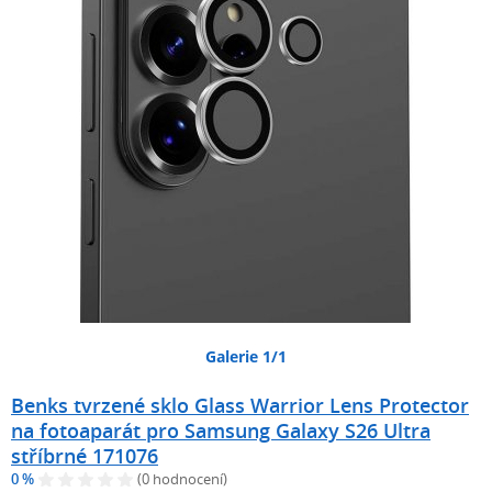
Galerie 1/1
Benks tvrzené sklo Glass Warrior Lens Protector
na fotoaparát pro Samsung Galaxy S26 Ultra
stříbrné 171076
0 %
(0 hodnocení)