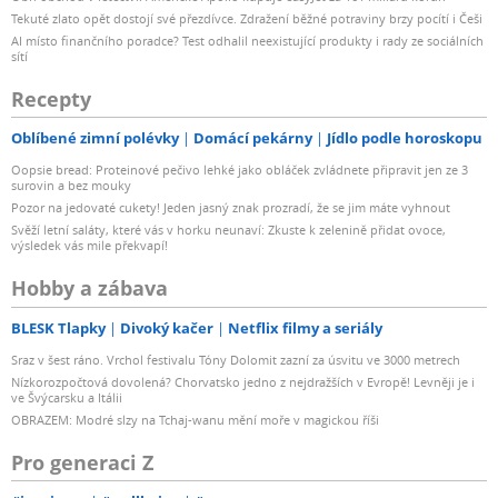
Tekuté zlato opět dostojí své přezdívce. Zdražení běžné potraviny brzy pocítí i Češi
AI místo finančního poradce? Test odhalil neexistující produkty i rady ze sociálních
sítí
Recepty
Oblíbené zimní polévky
Domácí pekárny
Jídlo podle horoskopu
Oopsie bread: Proteinové pečivo lehké jako obláček zvládnete připravit jen ze 3
surovin a bez mouky
Pozor na jedovaté cukety! Jeden jasný znak prozradí, že se jim máte vyhnout
Svěží letní saláty, které vás v horku neunaví: Zkuste k zelenině přidat ovoce,
výsledek vás mile překvapí!
Hobby a zábava
BLESK Tlapky
Divoký kačer
Netflix filmy a seriály
Sraz v šest ráno. Vrchol festivalu Tóny Dolomit zazní za úsvitu ve 3000 metrech
Nízkorozpočtová dovolená? Chorvatsko jedno z nejdražších v Evropě! Levněji je i
ve Švýcarsku a Itálii
OBRAZEM: Modré slzy na Tchaj-wanu mění moře v magickou říši
Pro generaci Z