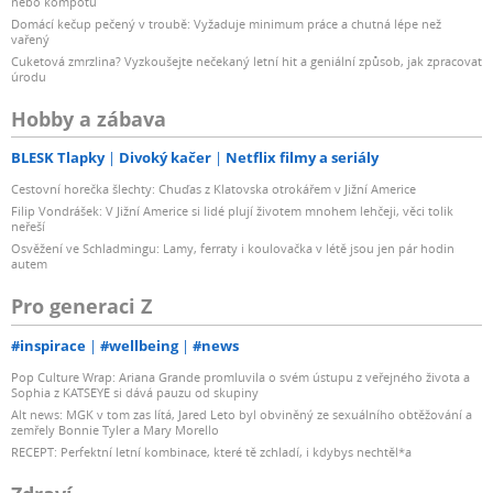
nebo kompotu
Domácí kečup pečený v troubě: Vyžaduje minimum práce a chutná lépe než
vařený
Cuketová zmrzlina? Vyzkoušejte nečekaný letní hit a geniální způsob, jak zpracovat
úrodu
Hobby a zábava
BLESK Tlapky
Divoký kačer
Netflix filmy a seriály
Cestovní horečka šlechty: Chuďas z Klatovska otrokářem v Jižní Americe
Filip Vondrášek: V Jižní Americe si lidé plují životem mnohem lehčeji, věci tolik
neřeší
Osvěžení ve Schladmingu: Lamy, ferraty i koulovačka v létě jsou jen pár hodin
autem
Pro generaci Z
#inspirace
#wellbeing
#news
Pop Culture Wrap: Ariana Grande promluvila o svém ústupu z veřejného života a
Sophia z KATSEYE si dává pauzu od skupiny
Alt news: MGK v tom zas lítá, Jared Leto byl obviněný ze sexuálního obtěžování a
zemřely Bonnie Tyler a Mary Morello
RECEPT: Perfektní letní kombinace, které tě zchladí, i kdybys nechtěl*a