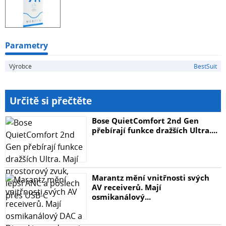
Vlastnosti:Lepidlo: VšudeMateriál: Hybrid z tvrzeného
skla a PET fólieTloušťka: 0,265 mmÚroveň ochrany:
dobráVzhled: Průhledný po celém povrchu Zahrnuta:-
tvrzené sklo- mokrý hadřík- suchý hadřík- protiprachové
Parametry
samolepky
Výrobce
BestSuit
Určitě si přečtěte
Bose QuietComfort 2nd Gen
přebírají funkce dražších Ultra....
Marantz mění vnitřnosti svých
AV receiverů. Mají
osmikanálový...