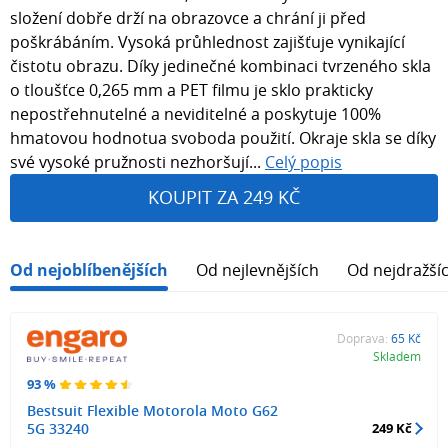
složení dobře drží na obrazovce a chrání ji před
poškrábáním. Vysoká průhlednost zajišťuje vynikající
čistotu obrazu. Díky jedinečné kombinaci tvrzeného skla
o tloušťce 0,265 mm a PET filmu je sklo prakticky
nepostřehnutelné a neviditelné a poskytuje 100%
hmatovou hodnotua svoboda použití. Okraje skla se díky
své vysoké pružnosti nezhoršují...
Celý popis
KOUPIT ZA 249 KČ
Od nejoblíbenějších
Od nejlevnějších
Od nejdražší
Doprava:
65 Kč
Skladem
93 %
Bestsuit Flexible Motorola Moto G62
5G 33240
249 Kč