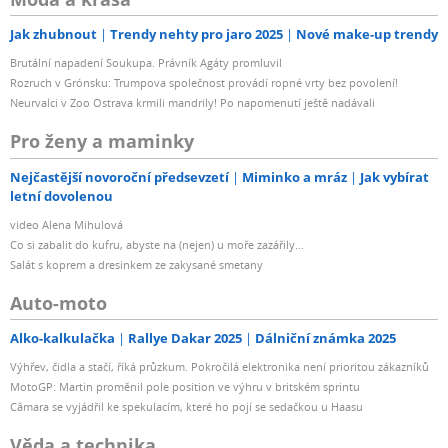
Jak zhubnout
Trendy nehty pro jaro 2025
Nové make-up trendy
Brutální napadení Soukupa. Právník Agáty promluvil
Rozruch v Grónsku: Trumpova společnost provádí ropné vrty bez povolení!
Neurvalci v Zoo Ostrava krmili mandrily! Po napomenutí ještě nadávali
Pro ženy a maminky
Nejčastější novoroční předsevzetí
Miminko a mráz
Jak vybírat
letní dovolenou
video Alena Mihulová
Co si zabalit do kufru, abyste na (nejen) u moře zazářily...
Salát s koprem a dresinkem ze zakysané smetany
Auto-moto
Alko-kalkulačka
Rallye Dakar 2025
Dálniční známka 2025
Výhřev, čidla a stačí, říká průzkum. Pokročilá elektronika není prioritou zákazníků
MotoGP: Martin proměnil pole position ve výhru v britském sprintu
Câmara se vyjádřil ke spekulacím, které ho pojí se sedačkou u Haasu
Věda a technika