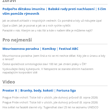
Zdraví
Podpořte dětskou imunitu
Babské rady proti nachlazení
S čím
vším pomůže rýmovník
Jak se zdravě zchladit v tropických vedrech: Co pomáhá a kdy už riskujete úpal
Úpal a úžeh: Jak je poznat a jak se z nich rychle vyléčit
Parazité v nás: Kterým se u nás líbí a kde v našem těle je můžeme najít?
Pro nejmenší
Mourissonova poradna
Komiksy
Festival ABC
Mourrisonova poradna: Jsem líná a nic se mi nechce dělat: Kdy jde o únavu a kdy
o lenost?
Česká společnost ornitologická slaví 100 let: Jak chrání ptáky v ČR?
Vyzkoušejte český kyberpunk. V Netspectre se stanete elitním hackerem
napadajícím korporátní sítě
Video
Prostor X
Branky, body, kokoti
Fortuna liga
Prague Pride vrcholí: Tisíce lidí v ulicích, jde duhový průvod! (8. srpna 2026)
Prague Pride vrcholí: Tisíce lidí v ulicích, jde duhový průvod! (8. srpna 2026)
Hra světel na fasádě slavné vily: Tugendhat slaví 25 let na seznamu UNESCO