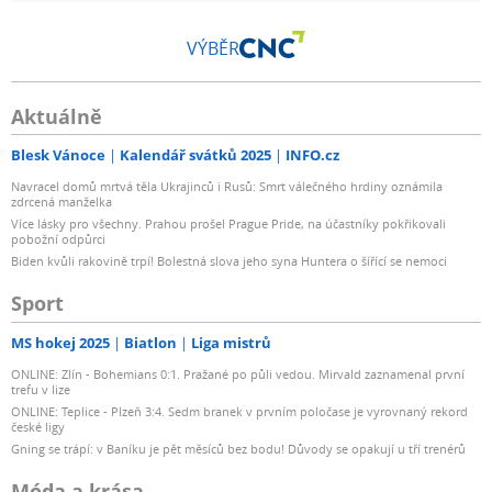
VÝBĚR
Aktuálně
Blesk Vánoce
Kalendář svátků 2025
INFO.cz
Navracel domů mrtvá těla Ukrajinců i Rusů: Smrt válečného hrdiny oznámila
zdrcená manželka
Více lásky pro všechny. Prahou prošel Prague Pride, na účastníky pokřikovali
pobožní odpůrci
Biden kvůli rakovině trpí! Bolestná slova jeho syna Huntera o šířící se nemoci
Sport
MS hokej 2025
Biatlon
Liga mistrů
ONLINE: Zlín - Bohemians 0:1. Pražané po půli vedou. Mirvald zaznamenal první
trefu v lize
ONLINE: Teplice - Plzeň 3:4. Sedm branek v prvním poločase je vyrovnaný rekord
české ligy
Gning se trápí: v Baníku je pět měsíců bez bodu! Důvody se opakují u tří trenérů
Móda a krása