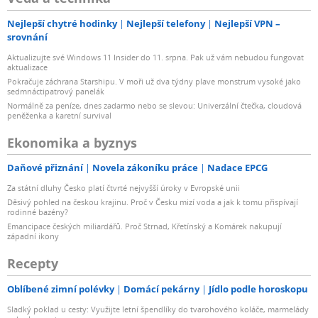
Nejlepší chytré hodinky
Nejlepší telefony
Nejlepší VPN –
srovnání
Aktualizujte své Windows 11 Insider do 11. srpna. Pak už vám nebudou fungovat
aktualizace
Pokračuje záchrana Starshipu. V moři už dva týdny plave monstrum vysoké jako
sedmnáctipatrový panelák
Normálně za peníze, dnes zadarmo nebo se slevou: Univerzální čtečka, cloudová
peněženka a karetní survival
Ekonomika a byznys
Daňové přiznání
Novela zákoníku práce
Nadace EPCG
Za státní dluhy Česko platí čtvrté nejvyšší úroky v Evropské unii
Děsivý pohled na českou krajinu. Proč v Česku mizí voda a jak k tomu přispívají
rodinné bazény?
Emancipace českých miliardářů. Proč Strnad, Křetínský a Komárek nakupují
západní ikony
Recepty
Oblíbené zimní polévky
Domácí pekárny
Jídlo podle horoskopu
Sladký poklad u cesty: Využijte letní špendlíky do tvarohového koláče, marmelády