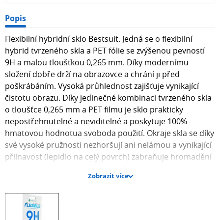
Popis
Flexibilní hybridní sklo Bestsuit. Jedná se o flexibilní
hybrid tvrzeného skla a PET fólie se zvýšenou pevností
9H a malou tloušťkou 0,265 mm. Díky modernímu
složení dobře drží na obrazovce a chrání ji před
poškrábáním. Vysoká průhlednost zajišťuje vynikající
čistotu obrazu. Díky jedinečné kombinaci tvrzeného skla
o tloušťce 0,265 mm a PET filmu je sklo prakticky
nepostřehnutelné a neviditelné a poskytuje 100%
hmatovou hodnotua svoboda použití. Okraje skla se díky
své vysoké pružnosti nezhoršují ani nelámou a vynikající
přilnavost (lepidlo na celý povrch) zabraňuje hromadění
prachu a nečistot pod fólií. Vysoká průhlednost zajišťuje
Zobrazit více
pohodlí při používání obrazovky a vynikající čistotu
obrazu a oleofobní povlak zabraňuje otiskům prstů. Sklo
obsahuje prvky nezbytné pro vlastní montáž. Okraje skla
jsou zaoblené, což zaručuje bezpečné použití.