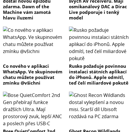
dostal novou epizodu
svých AV receiverů. Mají
zdarma. Dawn of the
osmikanálový DAC a Dirac
Machine vám zamotá
Live podporuje i tenký
hlavu iluzemi
model
Co nového v aplikaci
Rusko požaduje povinnou
WhatsApp. Ve skupinovém
instalaci státních aplikací
chatu můžete používat
do iPhonů. Apple odmítl,
zmínku @všichni
teď čelí miliardové pokutě
Bose QuietComfort 2nd
Ghost Recon Wildlands