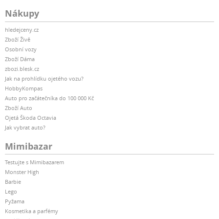
Nákupy
hledejceny.cz
Zboží Živě
Osobní vozy
Zboží Dáma
zbozi.blesk.cz
Jak na prohlídku ojetého vozu?
HobbyKompas
Auto pro začátečníka do 100 000 Kč
Zboží Auto
Ojetá Škoda Octavia
Jak vybrat auto?
Mimibazar
Testujte s Mimibazarem
Monster High
Barbie
Lego
Pyžama
Kosmetika a parfémy