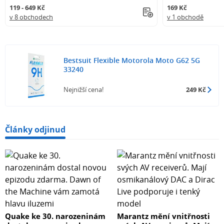
119 - 649 Kč
169 Kč
v 8 obchodech
v 1 obchodě
Bestsuit Flexible Motorola Moto G62 5G
33240
Nejnižší cena!
249 Kč
Články odjinud
Quake ke 30. narozeninám
Marantz mění vnitřnosti