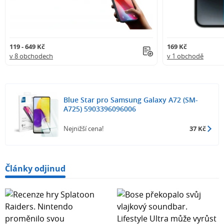
119 - 649 Kč
169 Kč
v 8 obchodech
v 1 obchodě
Blue Star pro Samsung Galaxy A72 (SM-
A725) 5903396096006
Nejnižší cena!
37 Kč
Články odjinud