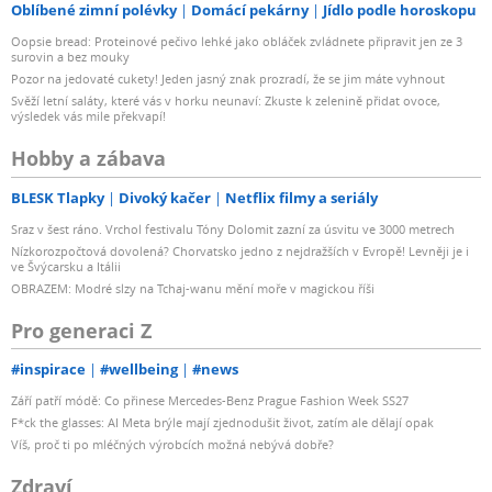
Oblíbené zimní polévky
Domácí pekárny
Jídlo podle horoskopu
Oopsie bread: Proteinové pečivo lehké jako obláček zvládnete připravit jen ze 3
surovin a bez mouky
Pozor na jedovaté cukety! Jeden jasný znak prozradí, že se jim máte vyhnout
Svěží letní saláty, které vás v horku neunaví: Zkuste k zelenině přidat ovoce,
výsledek vás mile překvapí!
Hobby a zábava
BLESK Tlapky
Divoký kačer
Netflix filmy a seriály
Sraz v šest ráno. Vrchol festivalu Tóny Dolomit zazní za úsvitu ve 3000 metrech
Nízkorozpočtová dovolená? Chorvatsko jedno z nejdražších v Evropě! Levněji je i
ve Švýcarsku a Itálii
OBRAZEM: Modré slzy na Tchaj-wanu mění moře v magickou říši
Pro generaci Z
#inspirace
#wellbeing
#news
Září patří módě: Co přinese Mercedes-Benz Prague Fashion Week SS27
F*ck the glasses: AI Meta brýle mají zjednodušit život, zatím ale dělají opak
Víš, proč ti po mléčných výrobcích možná nebývá dobře?
Zdraví