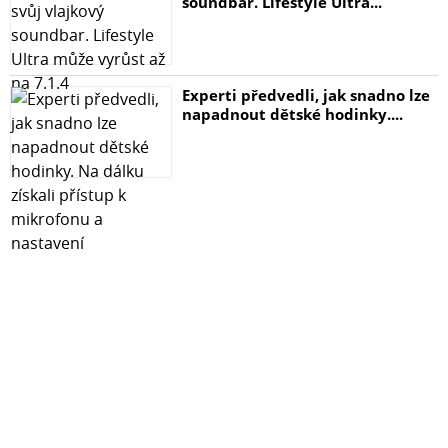
soundbar. Lifestyle Ultra...
- tvrzené sklo pro Samsung Galaxy A72
- hadřík na odmaštění a odstranění prachu
Experti předvedli, jak snadno lze
napadnout dětské hodinky....
- čistící hadřík pro odstranění vzduchových bublin
- sada nálepek pro přesné umístění skla na obrazovce
Poznámka: Některé modely telefonů mají zaoblené
hrany, takže sklo není úplně do krajů. Na každé straně
může zůstat cca 2-3 mm mezera.