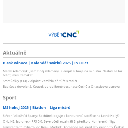
VÝBĚR
Aktuálně
Blesk Vánoce
Kalendář svátků 2025
INFO.cz
Marek Adamczyk: Jsem z něj zklamaný. Klempíř si hraje na ministra. Nestačí se tak
tvářit, musí zamakat
Smrt Češky (†14) v Alpách: Zemřela při túře s rodiči
Babišova dovolená: Kousek od oblíbené destinace Čechů a Onassisova ostrova
Sport
MS hokej 2025
Biatlon
Liga mistrů
Střední záložníci Sparty: Sochůrek bojuje s konkurencí, udrží se na Letné Hollý?
ONLINE: Jablonec - RFS 0:0. Severočeši rozehráli 3. předkolo Konferenční ligy
Transfer za tři miliardy do Realu Madrid: Diomande měl před lety působit v Česku!