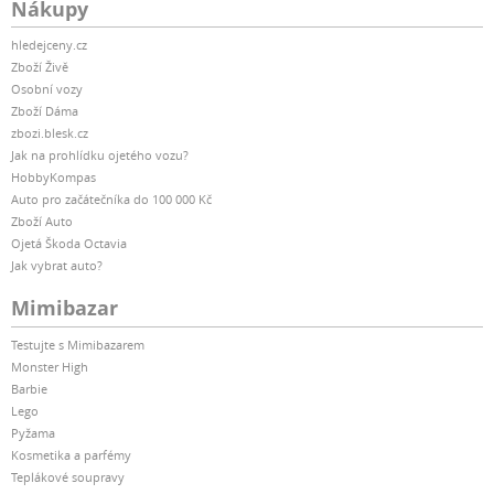
Nákupy
hledejceny.cz
Zboží Živě
Osobní vozy
Zboží Dáma
zbozi.blesk.cz
Jak na prohlídku ojetého vozu?
HobbyKompas
Auto pro začátečníka do 100 000 Kč
Zboží Auto
Ojetá Škoda Octavia
Jak vybrat auto?
Mimibazar
Testujte s Mimibazarem
Monster High
Barbie
Lego
Pyžama
Kosmetika a parfémy
Teplákové soupravy