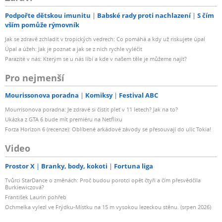
Podpořte dětskou imunitu
Babské rady proti nachlazení
S čím
vším pomůže rýmovník
Jak se zdravě zchladit v tropických vedrech: Co pomáhá a kdy už riskujete úpal
Úpal a úžeh: Jak je poznat a jak se z nich rychle vyléčit
Parazité v nás: Kterým se u nás líbí a kde v našem těle je můžeme najít?
Pro nejmenší
Mourissonova poradna
Komiksy
Festival ABC
Mourrisonova poradna: Je zdravé si čistit pleť v 11 letech? Jak na to?
Ukázka z GTA 6 bude mít premiéru na Netflixu
Forza Horizon 6 (recenze): Oblíbené arkádové závody se přesouvají do ulic Tokia!
Video
Prostor X
Branky, body, kokoti
Fortuna liga
Tvůrci StarDance o změnách: Proč budou porotci opět čtyři a čím přesvědčila
Burkiewiczová?
František Laurin pohřeb
Ochmelka vylezl ve Frýdku-Místku na 15 m vysokou lezeckou stěnu. (srpen 2026)