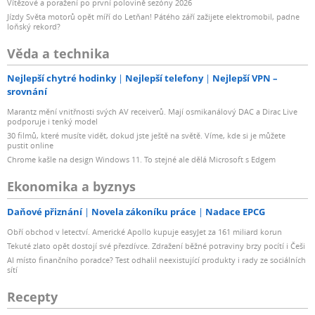
Vítězové a poražení po první polovině sezóny 2026
Jízdy Světa motorů opět míří do Letňan! Pátého září zažijete elektromobil, padne
loňský rekord?
Věda a technika
Nejlepší chytré hodinky
Nejlepší telefony
Nejlepší VPN –
srovnání
Marantz mění vnitřnosti svých AV receiverů. Mají osmikanálový DAC a Dirac Live
podporuje i tenký model
30 filmů, které musíte vidět, dokud jste ještě na světě. Víme, kde si je můžete
pustit online
Chrome kašle na design Windows 11. To stejné ale dělá Microsoft s Edgem
Ekonomika a byznys
Daňové přiznání
Novela zákoníku práce
Nadace EPCG
Obří obchod v letectví. Americké Apollo kupuje easyJet za 161 miliard korun
Tekuté zlato opět dostojí své přezdívce. Zdražení běžné potraviny brzy pocítí i Češi
AI místo finančního poradce? Test odhalil neexistující produkty i rady ze sociálních
sítí
Recepty