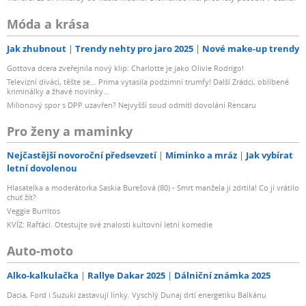
Móda a krása
Jak zhubnout
Trendy nehty pro jaro 2025
Nové make-up trendy
Gottova dcera zveřejnila nový klip: Charlotte je jako Olivie Rodrigo!
Televizní diváci, těšte se... Prima vytasila podzimní trumfy! Další Zrádci, oblíbené
kriminálky a žhavé novinky...
Milionový spor s DPP uzavřen? Nejvyšší soud odmítl dovolání Rencaru
Pro ženy a maminky
Nejčastější novoroční předsevzetí
Miminko a mráz
Jak vybírat
letní dovolenou
Hlasatelka a moderátorka Saskia Burešová (80) - Smrt manžela ji zdrtila! Co jí vrátilo
chuť žít?
Veggie Burritos
KVÍZ: Rafťáci. Otestujte své znalosti kultovní letní komedie
Auto-moto
Alko-kalkulačka
Rallye Dakar 2025
Dálniční známka 2025
Dacia, Ford i Suzuki zastavují linky. Vyschlý Dunaj drtí energetiku Balkánu