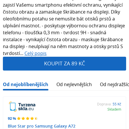
zajistí Vašemu smartphonu efektivní ochranu, vynikající
čistotu obrazu a zamaskuje škrábance na displeji. Díky
oleofobnímu potahu se nemusíte bát otisků prstů a
ulpívání mastnot. - poskytuje výbornou ochranu displeje
telefonu - tloušťka 0,3 mm - tvrdost 9H - snadná
instalace - vynikající čistota obrazu - maskuje škrábance
na displeji - neulpívají na něm mastnoty a otisky prstů S
tvrdostí...
Celý popis
KOUPIT ZA 89 KČ
Od nejoblíbenějších
Od nejlevnějších
Od nejdražší
Doprava:
55 Kč
Skladem
92 %
Blue Star pro Samsung Galaxy A72