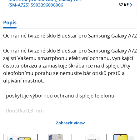
(SM-A725) 5903396096006
37 Kč
Popis
Ochranné tvrzené sklo BlueStar pro Samsung Galaxy A72
Ochranné tvrzené sklo BlueStar pro Samsung Galaxy A72
zajistí Vašemu smartphonu efektivní ochranu, vynikající
čistotu obrazu a zamaskuje škrábance na displeji. Díky
oleofobnímu potahu se nemusíte bát otisků prstů a
ulpívání mastnot.
- poskytuje výbornou ochranu displeje telefonu
- tloušťka 0,3 mm
Zobrazit více
- tvrdost 9H